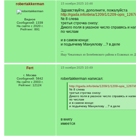
robertakkerman
15 ноября 2025 10:46
Здравствуйте, дополните, пожалуйста
http://rgada.info/dela/1209/1/1209-opis_1267
№ 8 слева
Видное
Сообщений: 1339
третья строчка снизу:
На сайте с 2020 г.
Дикого поля в указное число справясь и нап
Рейтинг: 891
по числам
и в самом конце:
и подьячему Мануилову ...? в деле
---
Ищу Чекаловых из Белебеевского района и Есаковых из Да
Fert
15 ноября 2025 10:49
г. Москва
robertakkerman написал:
Сообщений: 5842
На сайте с 2003 г.
Рейтинг: 12124
[
http://rgada.info/dela/1209/1/1209-opis_1267i/
q
№ 8 слева
]
третья строчка снизу:
Дикого поля в указное число справясь и напис
по числам
и в самом конце:
и подьячему Мануилову ...? в деле
[
/
q
в книгу
]
имеется