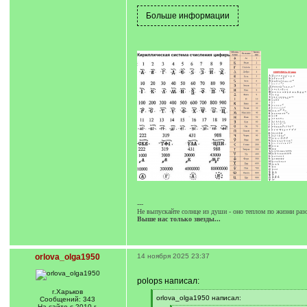
---
Не выпускайте солнце из души - оно теплом по жизни разо
Выше нас только звезды...
orlova_olga1950
14 ноября 2025 23:37
polops написал:
г.Харьков
[
orlova_olga1950 написал:
Сообщений: 343
q
На сайте с 2010 г.