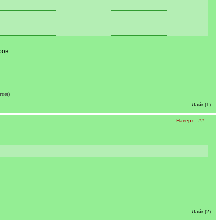
ров.
ятия)
Лайк (1)
Наверх
##
Лайк (2)