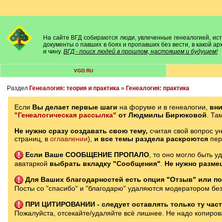
На сайте ВГД собираются люди, увлеченные генеалогией, исто
документы о павших в боях и пропавших без вести, в какой а
и чину.
ВГД - поиск людей в прошлом, настоящем и будущем!
VGD.RU
Раздел
Генеалогия: теория и практика
»
Генеалогия: практика
Если
Вы делает первые шаги
на форуме и в генеалогии,
вн
"Генеалогическая рассылка"
от Людмилы Бирюковой
. Та
Не нужно сразу создавать свою тему,
считая свой вопрос ун
страниц, в
оглавлении
),
и все темы раздела раскроются
пе
Если Ваше СООБЩЕНИЕ ПРОПАЛО
, то оно могло быть у
аватаркой
выбрать вкладку "Сообщения"
.
Не нужно разме
Для Ваших благодарностей есть опция "Отзыв" или по
Посты со "спасибо" и "благодарю" удаляются модератором без
ПРИ ЦИТИРОВАНИИ - следует оставлять только ту часть
Пожалуйста, отсекайте/удаляйте всё лишнее. Не надо копирова