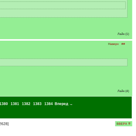
Лайк (1)
Наверх
##
Лайк (4)
1380
1381
1382
1383
1384
Вперед →
2628]
ВВЕРХ ⇈