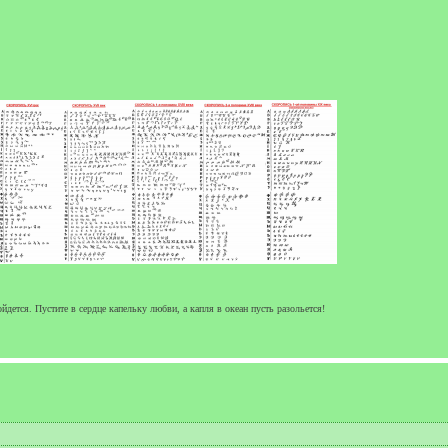
йдется. Пустите в сердце капельку любви, а капля в океан пусть разольется!