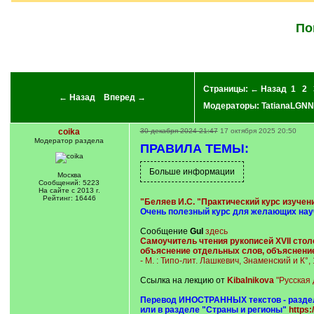
По
Страницы:
← Назад
1
2
← Назад
Вперед →
Модераторы:
TatianaLGNN
coika
30 декабря 2024 21:47
17 октября 2025 20:50
Модератор раздела
ПРАВИЛА ТЕМЫ:
Москва
Сообщений: 5223
На сайте с 2013 г.
Рейтинг: 16446
"Беляев И.С. "Практический курс изучен
Очень полезный курс для желающих науч
Сообщение
Gul
здесь
Самоучитель чтения рукописей XVII стол
объяснение отдельных слов, объяснение
- М. : Типо-лит. Лашкевич, Знаменский и К°,
Ссылка на лекцию от
Kibalnikova
"Русская
Перевод ИНОСТРАННЫХ текстов - разде
или в разделе "Страны и регионы"
https: