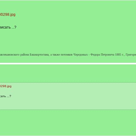
i/0298.jpg
исать ...?
влекановского района Башкортостана, а также потомков Чередовых - Федора Петровича 1885 г., Григория
0298.jpg
ать ...?