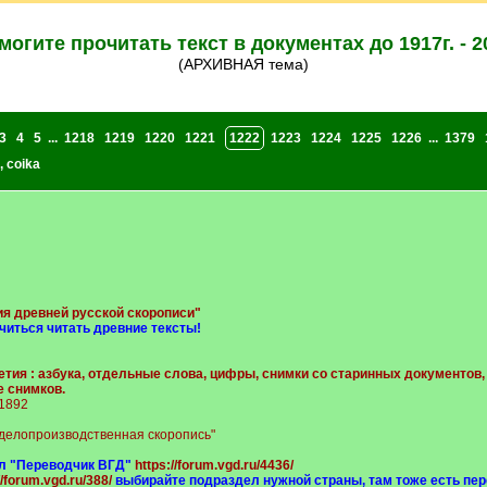
могите прочитать текст в документах до 1917г. - 2
(АРХИВНАЯ тема)
3
4
5
...
1218
1219
1220
1221
1222
1223
1224
1225
1226
...
1379
,
coika
ия древней русской скорописи"
иться читать древние тексты!
етия : азбука, отдельные слова, цифры, снимки со старинных документов,
 снимков.
 1892
 делопроизводственная скоропись"
л "Переводчик ВГД"
https://forum.vgd.ru/4436/
//forum.vgd.ru/388/
выбирайте подраздел нужной страны, там тоже есть пер