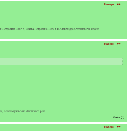
Наверх
##
 Петровича 1887 г., Якова Петровича 1890 г и Александра Степановича 1900 г.
Наверх
##
юм, Ковальчуковские Изюмского р-на
Лайк (5)
Наверх
##