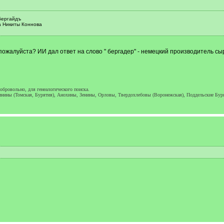
бергайдъ
а Никиты Коннова
пожалуйста? ИИ дал ответ на слово " бергадер" - немецкий производитель сы
обровольно, для генеалогического поиска.
ины (Томская, Бурятия), Анохины, Зенины, Орловы, Твердохлебовы (Воронежская), Поддельские Бур