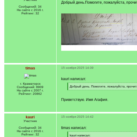
Добрый день.Помогите, пожалуйста, прочи
Сообщений: 34
На сайте с 2016 г.
Рейтинг: 32
timas
15 ноября 2025 14:39
kauri написал:
г. Краматорск
[
Добрый день. Помогите, пожалуйста, прочи
Сообщений: 8909
q
[
На сайте с 2007 г.
]
/
Рейтинг: 20862
q
Приветствую. Имя Агафия.
]
kauri
15 ноября 2025 14:42
Участник
timas написал:
Сообщений: 34
На сайте с 2016 г.
Рейтинг: 32
[
kauri написал: