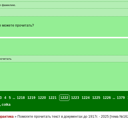
 и фамилию.
е можете прочитать?
рочитать
3
4
5
...
1218
1219
1220
1221
1222
1223
1224
1225
1226
...
1379
,
coika
практика
» Помогите прочитать текст в документах до 1917г. - 2025 [тема №16