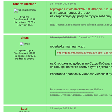
robertakkerman
15 ноября 2025 10:55
http://rgada.info/dela/1209/1/1209-opis_1267
и тут слева первые 2 строки
на сторожовую дуброву по Сухую Кобелшу 
Видное
Сообщений: 1339
---
На сайте с 2020 г.
Ищу Чекаловых из Белебеевского района и Есаковых из Да
Рейтинг: 891
timas
15 ноября 2025 12:41
15 ноября 2025 12:43
robertakkerman написал:
г. Краматорск
[
http://rgada.info/dela/1209/1/1209-opis_1267i/
Сообщений: 8909
q
[
На сайте с 2007 г.
]
/
Рейтинг: 20862
q
на Cторожовую дуброву по Сухую Кобелшу 
]
на мшище, на те жа частыя кусты дикого п
Расставил правильным образом слова и пу
---
Выполняю заказы по прочтению текстов 16-19 вв.
----------------------------------------------------------
Состины, Сустины, Сюстины, Соустины-все; Савенко, Кал
kauri
15 ноября 2025 14:31
Участник