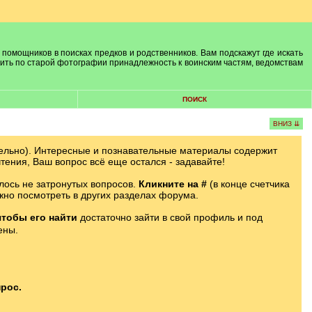
 помощников в поисках предков и родственников. Вам подскажут где искать
лить по старой фотографии принадлежность к воинским частям, ведомствам
ПОИСК
ВНИЗ ⇊
ельно). Интересные и познавательные материалы содержит
тения, Ваш вопрос всё еще остался - задавайте!
лось не затронутых вопросов.
Кликните на #
(в конце счетчика
жно посмотреть в других разделах форума.
чтобы его найти
достаточно зайти в свой профиль и под
ены.
рос.