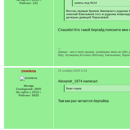
]
[
запись под №14
Рейтинг: 231
q
[
]
/
Венчан первым браком Змеевского рудника 
q
николай Емельянов того ж рудника инвалид
]
дочерью девицей Параскевой
[
/
q
Спасибо! Кто такой бергайд поясните мне 
]
---
Данные - мои и моих предков, размещены мною на сайте д
Ищу: Кузнецовы,Козловы (Вятская), Емельяновы, Вершин
znoelena
15 ноября 2025 0:23
Alexandr_1974 написал:
Москва
[
Берг-гауер
Сообщений: 2805
q
[
На сайте с 2014 г.
]
/
Рейтинг: 6935
q
Там как раз читается бергайер.
]