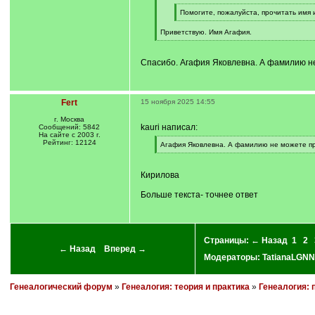
q
]
[
Помогите, пожалуйста, прочитать имя
q
[
]
/
Приветствую. Имя Агафия.
q
[
]
/
q
Спасибо. Агафия Яковлевна. А фамилию н
]
Fert
15 ноября 2025 14:55
г. Москва
kauri написал:
Сообщений: 5842
На сайте с 2003 г.
Рейтинг: 12124
[
Агафия Яковлевна. А фамилию не можете п
q
[
]
/
q
Кирилова
]
Больше текста- точнее ответ
Страницы:
← Назад
1
2
← Назад
Вперед →
Модераторы:
TatianaLGNN
Генеалогический форум
»
Генеалогия: теория и практика
»
Генеалогия: 