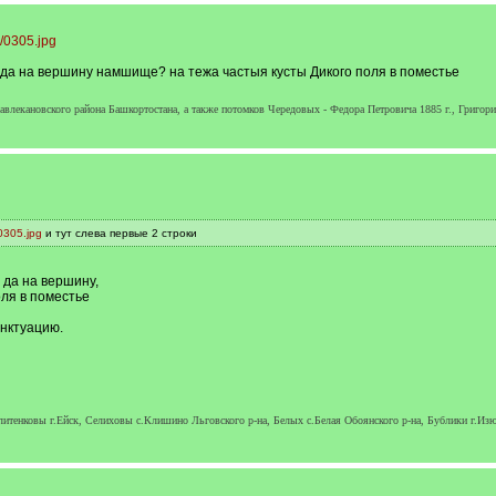
i/0305.jpg
да на вершину намшище? на тежа частыя кусты Дикого поля в поместье
влекановского района Башкортостана, а также потомков Чередовых - Федора Петровича 1885 г., Григория
0305.jpg
и тут слева первые 2 строки
да на вершину,
оля в поместье
нктуацию.
итенковы г.Ейск, Селиховы с.Клишино Льговского р-на, Белых с.Белая Обоянского р-на, Бублики г.Из