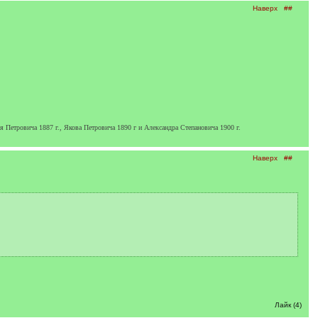
Наверх
##
 Петровича 1887 г., Якова Петровича 1890 г и Александра Степановича 1900 г.
Наверх
##
Лайк (4)