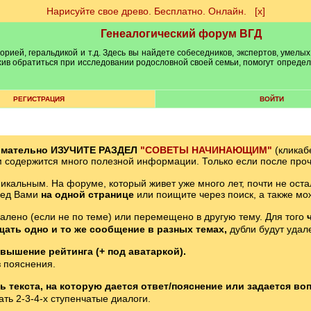
Нарисуйте свое древо. Бесплатно. Онлайн.
[х]
Генеалогический форум ВГД
рией, геральдикой и т.д. Здесь вы найдете собеседников, экспертов, умелых
рхив обратиться при исследовании родословной своей семьи, помогут опреде
РЕГИСТРАЦИЯ
ВОЙТИ
имательно ИЗУЧИТЕ РАЗДЕЛ
"СОВЕТЫ НАЧИНАЮЩИМ"
(кликаб
м содержится много полезной информации. Только если после проч
икальным. На форуме, который живет уже много лет, почти не оста
ред Вами
на одной странице
или поищите через поиск, а также мо
далено (если не по теме) или перемещено в другую тему. Для того
щать одно и то же сообщение в разных темах,
дубли будут удал
вышение рейтинга (+ под аватаркой).
 пояснения.
 текста, на которую дается ответ/пояснение или задается воп
ть 2-3-4-х ступенчатые диалоги.