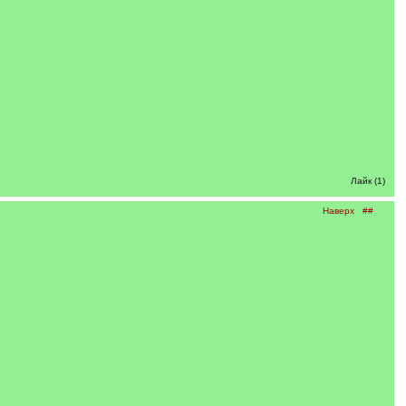
Лайк (1)
Наверх
##