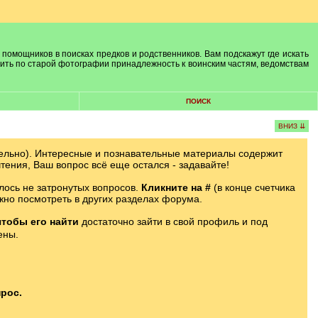
 помощников в поисках предков и родственников. Вам подскажут где искать
лить по старой фотографии принадлежность к воинским частям, ведомствам
ПОИСК
ВНИЗ ⇊
ельно). Интересные и познавательные материалы содержит
тения, Ваш вопрос всё еще остался - задавайте!
лось не затронутых вопросов.
Кликните на #
(в конце счетчика
жно посмотреть в других разделах форума.
чтобы его найти
достаточно зайти в свой профиль и под
ены.
рос.