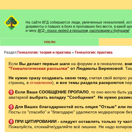
На сайте ВГД собираются люди, увлеченные генеалогией, исто
документы о павших в боях и пропавших без вести, в какой а
и чину.
ВГД - поиск людей в прошлом, настоящем и будущем!
VGD.RU
Раздел
Генеалогия: теория и практика
»
Генеалогия: практика
Если
Вы делает первые шаги
на форуме и в генеалогии,
вн
"Генеалогическая рассылка"
от Людмилы Бирюковой
. Та
Не нужно сразу создавать свою тему,
считая свой вопрос ун
страниц, в
оглавлении
),
и все темы раздела раскроются
пе
Если Ваше СООБЩЕНИЕ ПРОПАЛО
, то оно могло быть у
аватаркой
выбрать вкладку "Сообщения"
.
Не нужно разме
Для Ваших благодарностей есть опция "Отзыв" или по
Посты со "спасибо" и "благодарю" удаляются модератором без
ПРИ ЦИТИРОВАНИИ - следует оставлять только ту часть
Пожалуйста, отсекайте/удаляйте всё лишнее. Не надо копирова