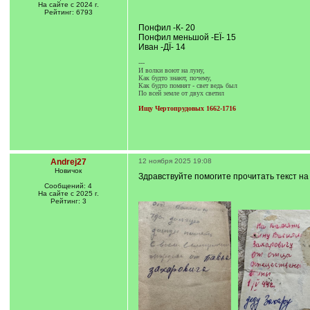
]
/
На сайте с 2024 г.
q
Рейтинг: 6793
]
Понфил -К- 20
Понфил меньшой -ЕЇ- 15
Иван -ДЇ- 14
---
И волки воют на луну,
Как будто знают, почему,
Как будто помнят - свет ведь был
По всей земле от двух светил
Ищу Чертопрудовых 1662-1716
Andrej27
12 ноября 2025 19:08
Новичок
Здравствуйте помогите прочитать текст на
Сообщений: 4
На сайте с 2025 г.
Рейтинг: 3