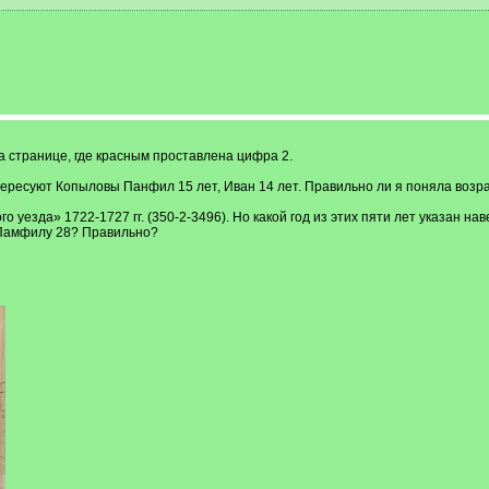
а странице, где красным проставлена цифра 2.
тересуют Копыловы Панфил 15 лет, Иван 14 лет. Правильно ли я поняла возр
кого уезда» 1722-1727 гг. (350-2-3496). Но какой год из этих пяти лет указан на
 Памфилу 28? Правильно?