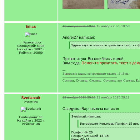
timas
12 ноября 2025 19:56
12 ноября 2025 19:58
Andrej27 написал:
г. Краматорск
[
Здравствуйте помогите прочитать текст на 
Сообщений: 8908
q
[
На сайте с 2007 г.
]
/
Рейтинг: 20859
q
Приветствую. Вы ошиблись темой.
]
Вам сюда:
Помогите прочитать текст в до
---
Выполняю заказы по прочтению текстов 16-19 вв.
----------------------------------------------------------
Состины, Сустины, Сюстины, Соустины-все; Савенко, Кал
Svetlanatlt
12 ноября 2025 20:10
12 ноября 2025 20:11
Участник
Оладушка Вареньевна написал:
[
Svetlanatlt написал:
Сообщений: 63
q
На сайте с 2022 г.
]
[
Интересуют Копыловы Панфил 15 лет, И
Рейтинг: 36
q
[
]
/
Понфил -К- 20
q
Понфил меньшой -ЕЇ- 15
]
Иван -ДЇ- 14