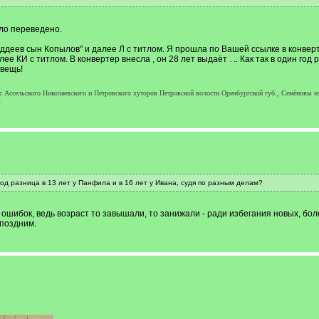
ыло переведено.
еев сын Копылов" и далее Л с титлом. Я прошла по Вашей ссылке в конвертер,
е КИ с титлом. В конвертер внесла , он 28 лет выдаёт . .. Как так в один год
 вещь!
Ассельского Николаевского и Петровского хуторов Петровской волости Оренбургской губ., Семёновы из 
.
 год разница в 13 лет у Панфила и в 16 лет у Ивана, судя по разным делам?
о ошибок, ведь возраст то завышали, то занижали - ради избегания новых, б
 поздним.