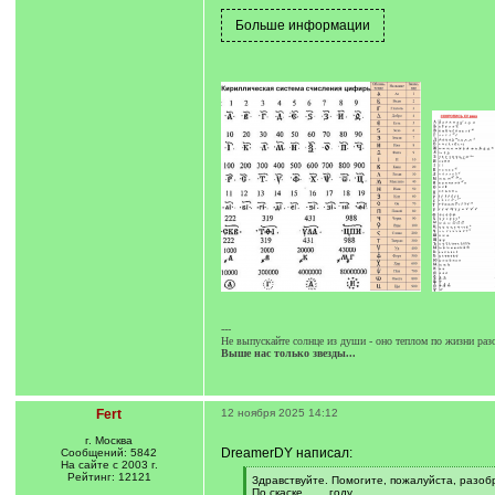
---
Не выпускайте солнце из души - оно теплом по жизни разо
Выше нас только звезды...
Fert
12 ноября 2025 14:12
г. Москва
DreamerDY написал:
Сообщений: 5842
На сайте с 2003 г.
Рейтинг: 12121
[
Здравствуйте. Помогите, пожалуйста, разобр
q
По скаске ...... году