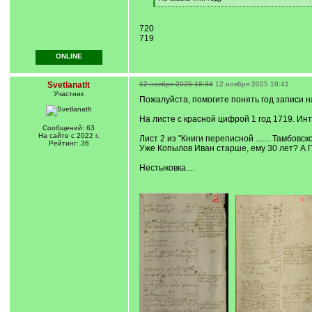
]
[
/
q
720
]
719
ONLINE
Svetlanatlt
12 ноября 2025 18:34
12 ноября 2025 18:41
Участник
Пожалуйста, помогите понять год записи н
На листе с красной цифрой 1 год 1719. Ин
Сообщений: 63
На сайте с 2022 г.
Лист 2 из "Книги переписной ....... Тамбовс
Рейтинг: 36
Уже Копылов Иван старше, ему 30 лет? А
Нестыковка....