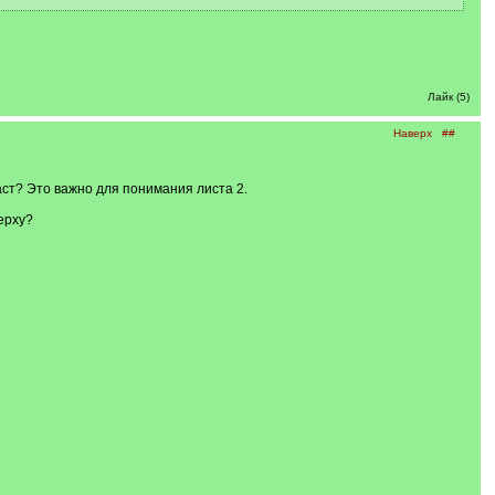
Лайк (5)
Наверх
##
аст? Это важно для понимания листа 2.
верху?