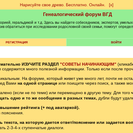
Нарисуйте свое древо. Бесплатно. Онлайн.
[х]
Генеалогический форум ВГД
рией, геральдикой и т.д. Здесь вы найдете собеседников, экспертов, умелых
рхив обратиться при исследовании родословной своей семьи, помогут опреде
РЕГИСТРАЦИЯ
ВОЙТИ
имательно ИЗУЧИТЕ РАЗДЕЛ
"СОВЕТЫ НАЧИНАЮЩИМ"
(кликаб
м содержится много полезной информации. Только если после проч
икальным. На форуме, который живет уже много лет, почти не оста
ред Вами
на одной странице
или поищите через поиск, а также мо
далено (если не по теме) или перемещено в другую тему. Для того
щать одно и то же сообщение в разных темах,
дубли будут удал
вышение рейтинга (+ под аватаркой).
 пояснения.
 текста, на которую дается ответ/пояснение или задается воп
ть 2-3-4-х ступенчатые диалоги.