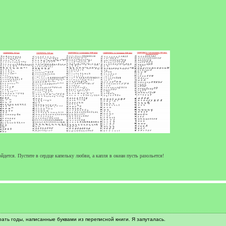
йдется. Пустите в сердце капельку любви, а капля в океан пусть разольется!
ать годы, написанные буквами из переписной книги. Я запуталась.