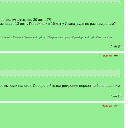
 получается, что 30 лет... (?)
 разница в 13 лет у Панфила и в 16 лет у Ивана, судя по разным делам?
Нижнего Катмиса Пензенской губ. и с Петровского хутора Оренбургской губ., Соколовы из
Лайк (2)
Наверх
##
олее высоких налогов. Определяйте год рождения персон по более ранним
Лайк (3)
Наверх
##