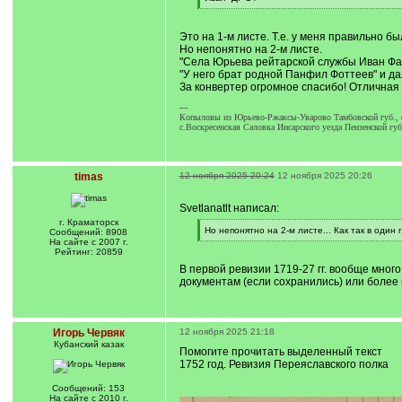
[
/
q
Это на 1-м листе. Т.е. у меня правильно б
]
Но непонятно на 2-м листе.
"Села Юрьева рейтарской службы Иван Фадд
"У него брат родной Панфил Фоттеев" и дале
За конвертер огромное спасибо! Отличная
---
Копыловы из Юрьево-Ржаксы-Уварово Тамбовской губ., с 
с.Воскресенская Саловка Инсарского уезда Пензенской губ
timas
12 ноября 2025 20:24
12 ноября 2025 20:26
Svetlanatlt написал:
г. Краматорск
[
Но непонятно на 2-м листе... Как так в один
Сообщений: 8908
q
[
На сайте с 2007 г.
]
/
Рейтинг: 20859
q
В первой ревизии 1719-27 гг. вообще мног
]
документам (если сохранились) или более
Игорь Червяк
12 ноября 2025 21:18
Кубанский казак
Помогите прочитать выделенный текст
1752 год. Ревизия Переяславского полка
Сообщений: 153
На сайте с 2010 г.