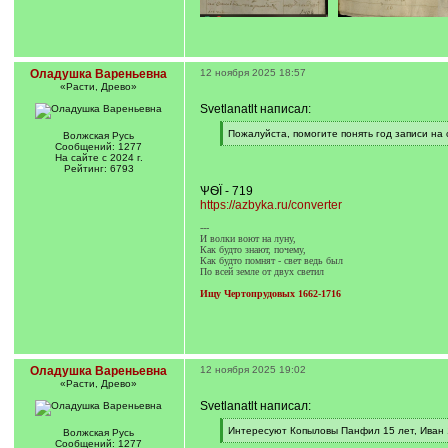
Оладушка Вареньевна
12 ноября 2025 18:57
«Расти, Древо»
Svetlanatlt написал:
[
Пожалуйста, помогите понять год записи на
Волжская Русь
q
[
Сообщений: 1277
]
/
На сайте с 2024 г.
q
Рейтинг: 6793
]
ѰѲЇ - 719
https://azbyka.ru/converter
---
И волки воют на луну,
Как будто знают, почему,
Как будто помнят - свет ведь был
По всей земле от двух светил
Ищу Чертопрудовых 1662-1716
Оладушка Вареньевна
12 ноября 2025 19:02
«Расти, Древо»
Svetlanatlt написал:
[
Интересуют Копыловы Панфил 15 лет, Иван 1
Волжская Русь
q
[
Сообщений: 1277