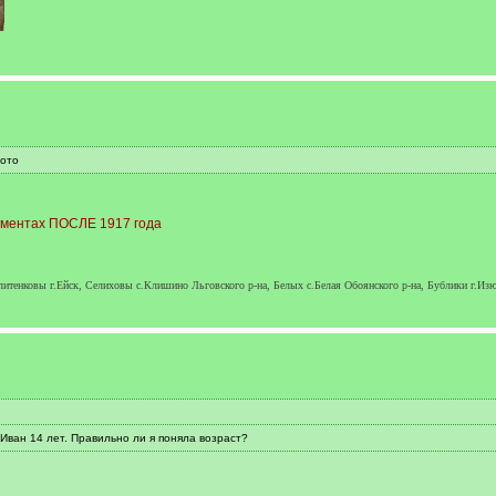
фото
кументах ПОСЛЕ 1917 года
итенковы г.Ейск, Селиховы с.Клишино Льговского р-на, Белых с.Белая Обоянского р-на, Бублики г.Из
ван 14 лет. Правильно ли я поняла возраст?