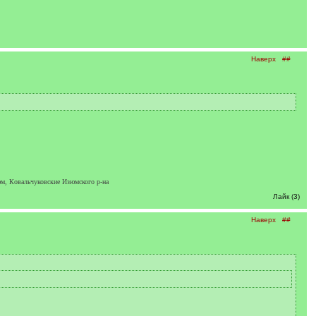
Наверх
##
юм, Ковальчуковские Изюмского р-на
Лайк (3)
Наверх
##