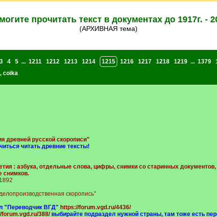
могите прочитать текст в документах до 1917г. - 2
(АРХИВНАЯ тема)
3
4
5
...
1211
1212
1213
1214
1215
1216
1217
1218
1219
...
1379
,
coika
ия древней русской скорописи"
иться читать древние тексты!
етия : азбука, отдельные слова, цифры, снимки со старинных документов,
 снимков.
 1892
 делопроизводственная скоропись"
л "Переводчик ВГД"
https://forum.vgd.ru/4436/
//forum.vgd.ru/388/
выбирайте подраздел нужной страны, там тоже есть пер