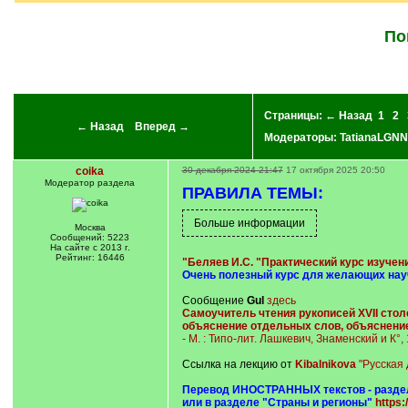
По
Страницы:
← Назад
1
2
← Назад
Вперед →
Модераторы:
TatianaLGNN
coika
30 декабря 2024 21:47
17 октября 2025 20:50
Модератор раздела
ПРАВИЛА ТЕМЫ:
Москва
Сообщений: 5223
На сайте с 2013 г.
Рейтинг: 16446
"Беляев И.С. "Практический курс изучен
Очень полезный курс для желающих науч
Сообщение
Gul
здесь
Самоучитель чтения рукописей XVII стол
объяснение отдельных слов, объяснение
- М. : Типо-лит. Лашкевич, Знаменский и К°,
Ссылка на лекцию от
Kibalnikova
"Русская
Перевод ИНОСТРАННЫХ текстов - разде
или в разделе "Страны и регионы"
https: