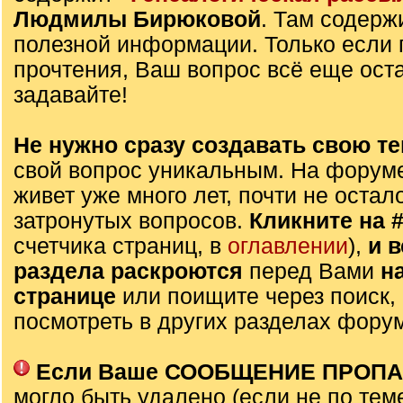
Людмилы Бирюковой
. Там содерж
полезной информации. Только если 
прочтения, Ваш вопрос всё еще оста
задавайте!
Не нужно сразу создавать свою те
свой вопрос уникальным. На форуме
живет уже много лет, почти не остал
затронутых вопросов.
Кликните на 
счетчика страниц, в
оглавлении
),
и 
раздела раскроются
перед Вами
н
странице
или поищите через поиск,
посмотреть в других разделах фору
Если Ваше СООБЩЕНИЕ ПРОП
могло быть удалено (если не по тем