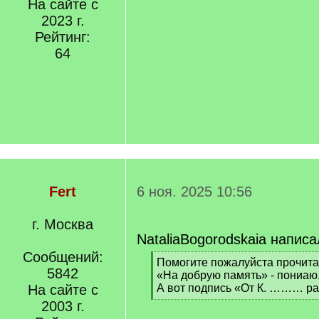
На сайте с
2023 г.
Рейтинг:
64
Fert
6 ноя. 2025 10:56
г. Москва
NataliaBogorodskaia написа
Сообщений:
[
Помогите пожалуйста прочитат
5842
q
«На добрую память» - пониаю
]
На сайте с
А вот подпись «От К. ……… раз
[
2003 г.
/