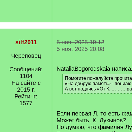
silf2011
5 ноя. 2025 19:12
5 ноя. 2025 20:08
Череповец
NataliaBogorodskaia написа
Сообщений:
1104
[
Помогите пожалуйста прочитат
На сайте с
q
«На добрую память» - пониаю
]
2015 г.
А вот подпись «От К. ……… раз
[
Рейтинг:
/
1577
q
]
Если первая Л, то есть фа
Может быть, К. Лукынов?
Но думаю, что фамилия Лу