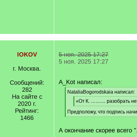
IOKOV
5 ноя. 2025 17:27
5 ноя. 2025 17:27
г. Москва.
A_Kot написал:
Сообщений:
282
[
NataliaBogorodskaia написал:
На сайте с
q
[
«От К. ……… разобрать не 
]
2020 г.
q
[
Рейтинг:
Предположу, что подпись начина
]
/
1466
[
q
/
]
q
А окончание скорее всего "
]