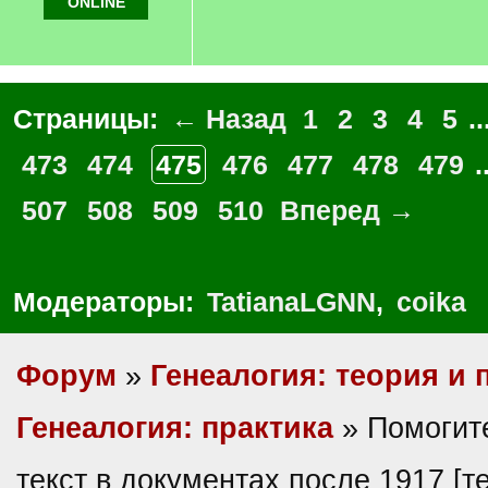
ONLINE
Страницы:
← Назад
1
2
3
4
5
..
473
474
475
476
477
478
479
.
507
508
509
510
Вперед →
Модераторы:
TatianaLGNN
,
coika
Форум
»
Генеалогия: теория и 
Генеалогия: практика
» Помогите
текст в документах после 1917 [