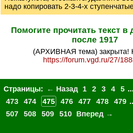
надо копировать 2-3-4-х ступенчаты
Помогите прочитать текст в
после 1917
(АРХИВНАЯ тема) закрыта! 
https://forum.vgd.ru/27/18
Страницы:
← Назад
1
2
3
4
5
..
473
474
475
476
477
478
479
.
507
508
509
510
Вперед →