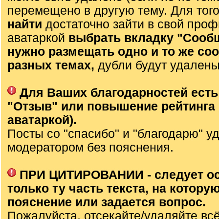
перемещено в другую тему. Для тог
найти
достаточно зайти в свой проф
аватаркой
выбрать вкладку "Сооб
нужно размещать одно и то же со
разных темах,
дубли будут удалены
Для Ваших благодарностей есть
"Отзыв" или повышение рейтинга 
аватаркой).
Посты со "спасибо" и "благодарю" у
модератором без пояснения.
ПРИ ЦИТИРОВАНИИ - следует о
только ту часть текста, на которую
пояснение или задается вопрос.
Пожалуйста, отсекайте/удаляйте вс