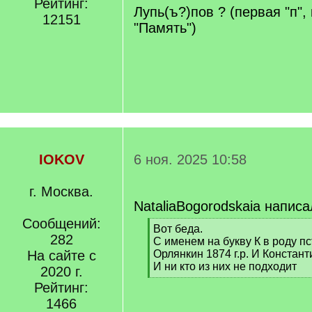
Рейтинг:
q
Лупь(ъ?)пов ? (первая "п",
12151
]
"Память")
IOKOV
6 ноя. 2025 10:58
г. Москва.
NataliaBogorodskaia написа
Сообщений:
[
Вот беда.
282
q
С именем на букву К в роду пс
]
На сайте с
Орлянкин 1874 г.р. И Констант
И ни кто из них не подходит
2020 г.
[
Рейтинг:
/
1466
q