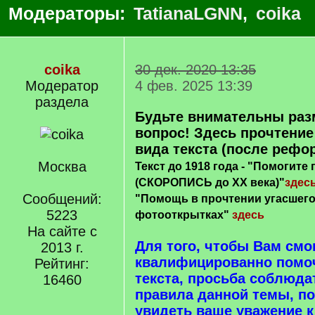
Модераторы:
TatianaLGNN
,
coika
coika
30 дек. 2020 13:35
Модератор
4 фев. 2025 13:39
раздела
Будьте внимательны раз
вопрос! Здесь прочтение
вида текста (после рефо
Москва
Текст до 1918 года - "Помогите
(СКОРОПИСЬ до ХХ века)"
здес
Сообщений:
"Помощь в прочтении угасшего 
5223
фотооткрытках"
здесь
На сайте с
Для того, чтобы Вам смо
2013 г.
квалифицированно помоч
Рейтинг:
текста, просьба соблюд
16460
правила данной темы, п
увидеть ваше уважение 