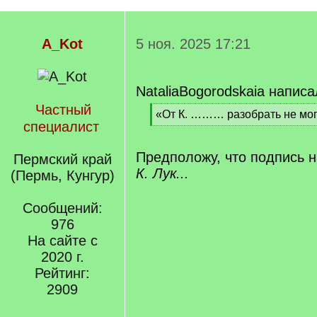
A_Kot
5 ноя. 2025 17:21
NataliaBogorodskaia написа
Частный
[
«От К. ……… разобрать не мог
специалист
q
[
]
/
q
Предположу, что подпись н
Пермский край
]
К. Лук...
(Пермь, Кунгур)
Сообщений:
976
На сайте с
2020 г.
Рейтинг:
2909