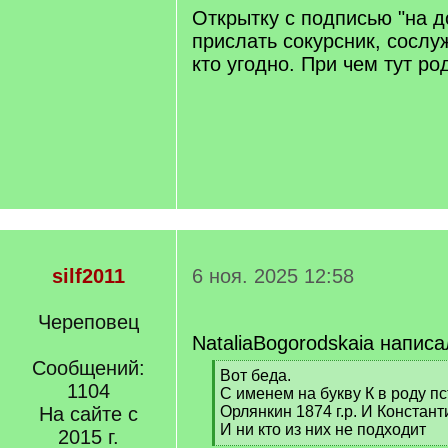
]
Открытку с подписью "на д
прислать сокурсник, сослу
кто угодно. При чем тут р
silf2011
6 ноя. 2025 12:58
Череповец
NataliaBogorodskaia написа
Сообщений:
[
Вот беда.
1104
q
С именем на букву К в роду пс
]
На сайте с
Орлянкин 1874 г.р. И Констант
И ни кто из них не подходит
2015 г.
[