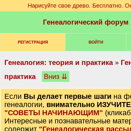
Нарисуйте свое древо. Бесплатно. О
Генеалогический форум
РЕГИСТРАЦИЯ
ВОЙТИ
Генеалогия: теория и практика
»
Ге
практика
Вниз ⇊
Если
Вы делает первые шаги
на ф
генеалогии,
внимательно ИЗУЧИТ
"СОВЕТЫ НАЧИНАЮЩИМ"
(кликаб
Интересные и познавательные мате
содержит
"Генеалогическая рассы