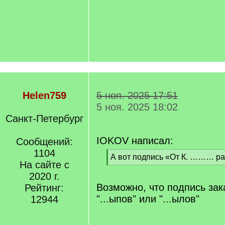
Helen759
5 ноя. 2025 17:51
5 ноя. 2025 18:02
Санкт-Петербург
IOKOV написал:
Сообщений:
1104
[
А вот подпись «От К. ……… раз
На сайте с
q
[
]
2020 г.
/
q
Возможно, что подпись зак
Рейтинг:
]
"...ыпов" или "...ылов"
12944