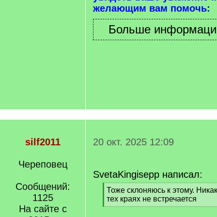
желающим вам помочь:
silf2011
20 окт. 2025 12:09
Череповец
SvetaKingisepp написал:
Сообщений:
[
Тоже склоняюсь к этому. Ника
1125
q
тех краях не встречается
]
На сайте с
[
/