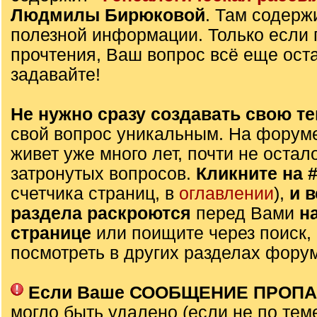
Людмилы Бирюковой
. Там содерж
полезной информации. Только если 
прочтения, Ваш вопрос всё еще оста
задавайте!
Не нужно сразу создавать свою те
свой вопрос уникальным. На форуме
живет уже много лет, почти не остал
затронутых вопросов.
Кликните на 
счетчика страниц, в
оглавлении
),
и 
раздела раскроются
перед Вами
н
странице
или поищите через поиск,
посмотреть в других разделах фору
Если Ваше СООБЩЕНИЕ ПРОП
могло быть удалено (если не по тем