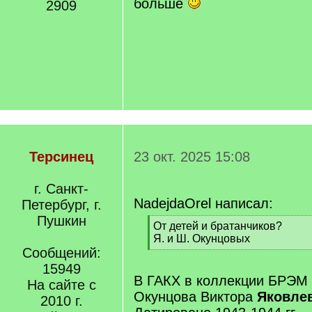
больше
2909
Терсинец
23 окт. 2025 15:08
г. Санкт-
NadejdaOrel написал:
Петербург, г.
Пушкин
[
От детей и братанчиков?
q
Я. и Ш. Окунцовых
]
Сообщений:
[
/
15949
q
В ГАКХ в коллекции БРЭМ 
На сайте с
]
Окунцова Виктора
Яковле
2010 г.