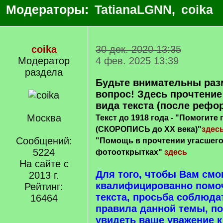
Модераторы:
TatianaLGNN
,
coika
coika
30 дек. 2020 13:35
Модератор
4 фев. 2025 13:39
раздела
Будьте внимательны раз
вопрос! Здесь прочтение
вида текста (после рефо
Москва
Текст до 1918 года - "Помогите
(СКОРОПИСЬ до ХХ века)"
здес
Сообщений:
"Помощь в прочтении угасшего 
5224
фотооткрытках"
здесь
На сайте с
Для того, чтобы Вам смо
2013 г.
квалифицированно помоч
Рейтинг:
текста, просьба соблюд
16464
правила данной темы, п
увидеть ваше уважение 