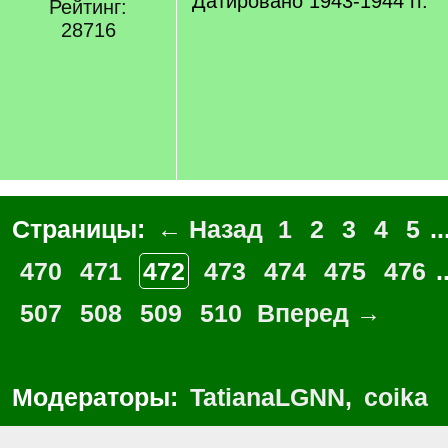
Датировано 1943-1944 гг.
Рейтинг:
28716
Страницы:
← Назад
1
2
3
4
5
..
470
471
472
473
474
475
476
.
507
508
509
510
Вперед →
Модераторы:
TatianaLGNN
,
coika