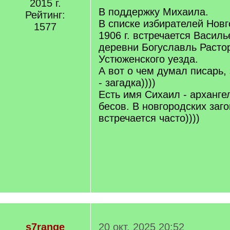
2015 г.
q
В поддержку Михаила.
Рейтинг:
]
В списке избирателей Новг
1577
1906 г. встречается Васил
деревни Богуславль Расто
Устюженского уезда.
А вот о чем думал писарь,
- загадка))))
Есть имя Сихаил - арханге
бесов. В новгородских заг
встречается часто))))
s7range
20 окт. 2025 20:52