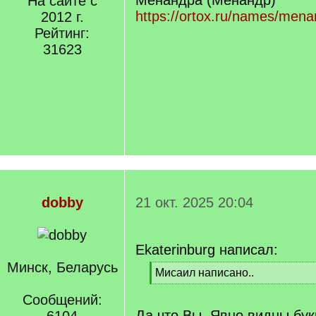
Менандра (Менандр)
На сайте с
]
https://ortox.ru/names/mena
2012 г.
Рейтинг:
31623
dobby
21 окт. 2025 20:04
Ekaterinburg написал:
Минск, Беларусь
[
Мисаил написано..
q
[
]
Сообщений:
/
q
Да что Вы. Явно видны букв