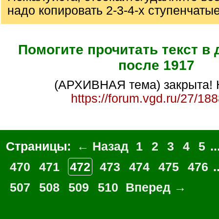
надо копировать 2-3-4-х ступенчаты
Помогите прочитать текст в
после 1917
(АРХИВНАЯ тема) закрыта! 
https://forum.vgd.ru/27/18
Страницы:
← Назад
1
2
3
4
5
..
470
471
472
473
474
475
476
.
507
508
509
510
Вперед →