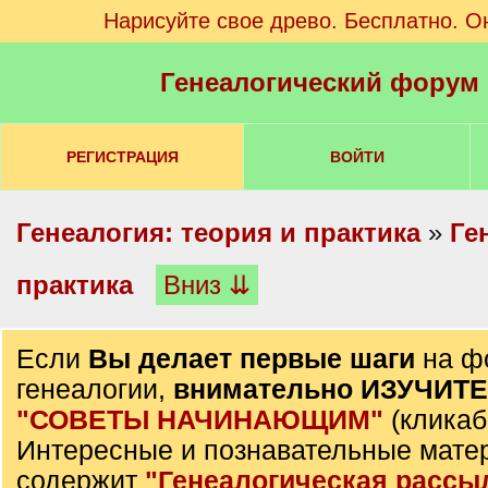
Нарисуйте свое древо. Бесплатно. О
Генеалогический форум
РЕГИСТРАЦИЯ
ВОЙТИ
Генеалогия: теория и практика
»
Ге
практика
Вниз ⇊
Если
Вы делает первые шаги
на ф
генеалогии,
внимательно ИЗУЧИТ
"СОВЕТЫ НАЧИНАЮЩИМ"
(кликаб
Интересные и познавательные мате
содержит
"Генеалогическая рассы