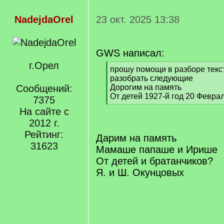
NadejdaOrel
23 окт. 2025 13:38
GWS написал:
г.Орел
[
прошу помощи в разборе текст
q
разобрать следующие
]
Сообщений:
Дорогим на память
От детей 1927-й год 20 Февра
7375
[
На сайте с
/
2012 г.
q
]
Рейтинг:
Дарим на память
31623
Мамаше папаше и Ирише
От детей и братанчиков?
Я. и Ш. Окунцовых