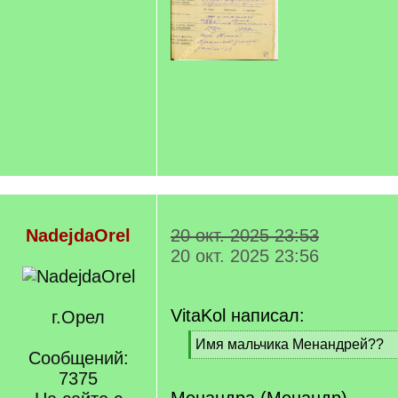
NadejdaOrel
20 окт. 2025 23:53
20 окт. 2025 23:56
VitaKol написал:
г.Орел
[
Имя мальчика Менандрей??
Сообщений:
q
[
]
7375
/
q