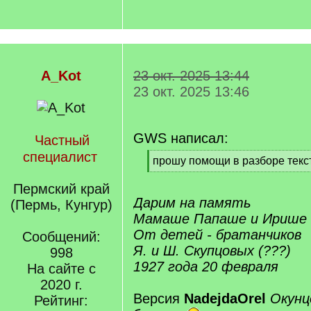
A_Kot
23 окт. 2025 13:44
23 окт. 2025 13:46
GWS написал:
Частный
специалист
[
прошу помощи в разборе текс
q
[
]
/
Пермский край
q
Дарим на память
(Пермь, Кунгур)
]
Мамаше Папаше и Ирише
От детей - братанчиков
Сообщений:
Я. и Ш. Скупцовых (???)
998
1927 года 20 февраля
На сайте с
2020 г.
Версия
NadejdaOrel
Окун
Рейтинг: