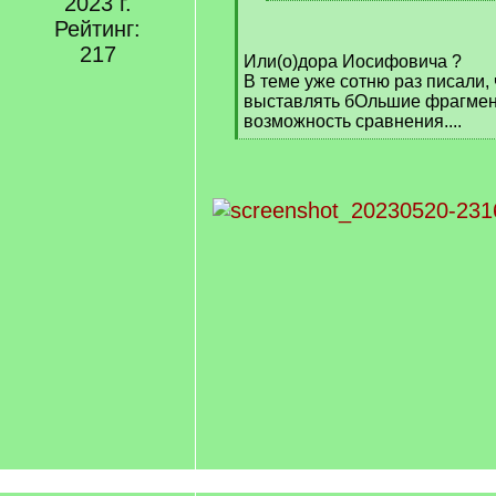
2023 г.
]
[
/
Рейтинг:
q
217
Или(о)дора Иосифовича ?
]
В теме уже сотню раз писали,
выставлять бОльшие фрагмент
возможность сравнения....
[
/
q
]