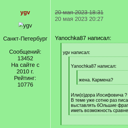
ygv
20 мая 2023 18:31
20 мая 2023 20:27
Yanochka87 написал:
Санкт-Петербург
[
Сообщений:
q
ygv написал:
]
13452
[
На сайте с
q
Yanochka87 написал:
2010 г.
]
[
Рейтинг:
q
жена. Кармена?
10776
]
[
/
Или(о)дора Иосифовича ?
q
В теме уже сотню раз писа
]
выставлять бОльшие фраг
иметь возможность сравнен
[
/
[
q