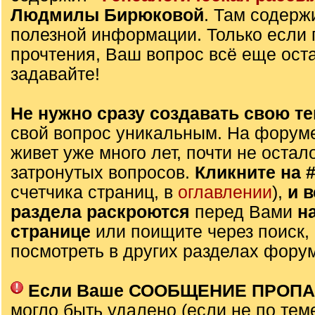
Людмилы Бирюковой
. Там содерж
полезной информации. Только если 
прочтения, Ваш вопрос всё еще оста
задавайте!
Не нужно сразу создавать свою те
свой вопрос уникальным. На форуме
живет уже много лет, почти не остал
затронутых вопросов.
Кликните на 
счетчика страниц, в
оглавлении
),
и 
раздела раскроются
перед Вами
н
странице
или поищите через поиск,
посмотреть в других разделах фору
Если Ваше СООБЩЕНИЕ ПРОП
могло быть удалено (если не по тем