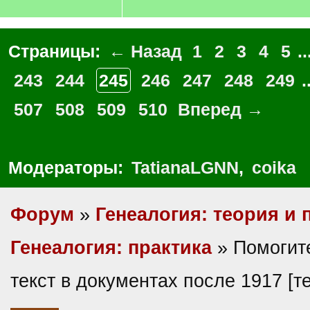
Страницы:
← Назад
1
2
3
4
5
..
243
244
245
246
247
248
249
.
507
508
509
510
Вперед →
Модераторы:
TatianaLGNN
,
coika
Форум
»
Генеалогия: теория и 
Генеалогия: практика
» Помогите
текст в документах после 1917 [