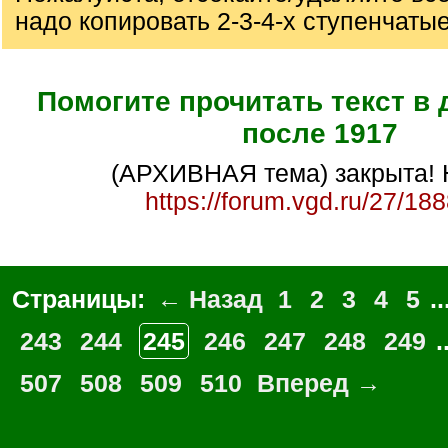
надо копировать 2-3-4-х ступенчаты
Помогите прочитать текст в
после 1917
(АРХИВНАЯ тема) закрыта! 
https://forum.vgd.ru/27/18
Страницы:
← Назад
1
2
3
4
5
..
243
244
245
246
247
248
249
.
507
508
509
510
Вперед →