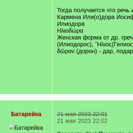
/
]
q
Тогда получается что речь 
]
Кармена Или(о)дора Иоси
Илиодора
Ηλιοδώρα
Женская форма от др. гре
(Илиодорос), Ἥλιος(Гелиос,
δῶρον (дорон) - дар, подар
Батарейка
21 мая 2023 22:01
21 мая 2023 22:02