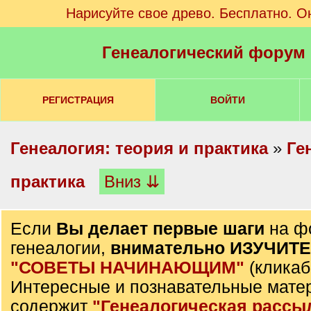
Нарисуйте свое древо. Бесплатно. О
Генеалогический форум
РЕГИСТРАЦИЯ
ВОЙТИ
Генеалогия: теория и практика
»
Ге
практика
Вниз ⇊
Если
Вы делает первые шаги
на ф
генеалогии,
внимательно ИЗУЧИТ
"СОВЕТЫ НАЧИНАЮЩИМ"
(кликаб
Интересные и познавательные мате
содержит
"Генеалогическая рассы