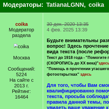
Модераторы:
TatianaLGNN
,
coika
coika
30 дек. 2020 13:35
Модератор
4 фев. 2025 13:39
раздела
Будьте внимательны раз
вопрос! Здесь прочтение
вида текста (после рефо
Москва
Текст до 1918 года - "Помогите
(СКОРОПИСЬ до ХХ века)"
здес
Сообщений:
"Помощь в прочтении угасшего 
5224
фотооткрытках"
здесь
На сайте с
Для того, чтобы Вам смо
2013 г.
квалифицированно помоч
Рейтинг:
текста, просьба соблюд
16464
правила данной темы, п
увидеть ваше уважение 