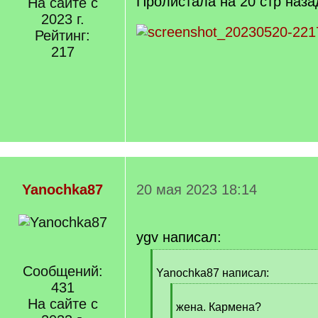
Пролистала на 20 стр наза
На сайте с
2023 г.
Рейтинг:
217
Yanochka87
20 мая 2023 18:14
ygv написал:
[
Сообщений:
q
Yanochka87 написал:
]
431
[
На сайте с
q
жена. Кармена?