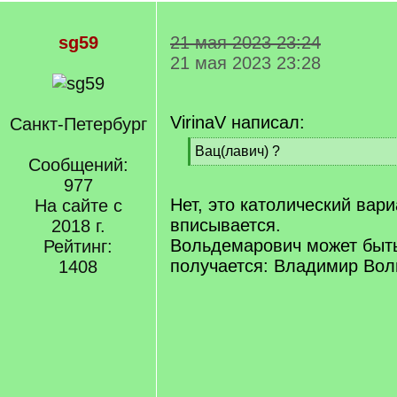
sg59
21 мая 2023 23:24
21 мая 2023 23:28
VirinaV написал:
Санкт-Петербург
[
Вац(лавич) ?
Сообщений:
q
[
]
977
/
q
Нет, это католический вари
На сайте с
]
вписывается.
2018 г.
Вольдемарович может быть
Рейтинг:
получается: Владимир Вол
1408