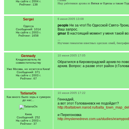
Галина
На сайте с 2004 г.
Ищу работников архива из
Вятки и Одессы а также Ту
Рейтинг: 138
Sergei
6 июня 2005 13:08
people
Не за что! По Одесской Свято-Троиц
Одесса
Ваш запрос.
Сообщений: 1014
На сайте с 2003 г.
gmar
В настоящий момент у меня такой во
Рейтинг: 1658
---
Изучение генеалогии известных одесских семей, биографии
Gennady
10 июня 2005 17:05
Кладоискатель по
Обратился в Кировоградский архив по пово
совместительству
архив. Вопрос: а разве этот район (г.Голо
Уже Москва, но хочется в Киев!
Сообщений: 371
На сайте с 2003 г.
Рейтинг: 67
TatianaOs
10 июня 2005 17:22
Как много было зорь и сумерек
Геннадий,
до нас...
а вот этот Голованевск не подойдет?
http://baltatown.narod.ru/balta_town_map_de
Киев
и Перегоновка
Сообщений: 252
http://myslenedrevo.com.ua/studies/xramypod
На сайте с 2003 г.
Рейтинг: 37