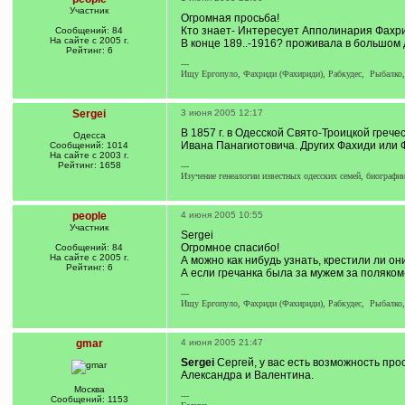
Участник
Огромная просьба!
Кто знает- Интересует Апполинария Фахри
Сообщений: 84
На сайте с 2005 г.
В конце 189..-1916? проживала в большом
Рейтинг: 6
---
Ищу Ергопуло, Фахриди (Фахириди), Рабкудес, Рыбалко, 
Sergei
3 июня 2005 12:17
В 1857 г. в Одесской Свято-Троицкой гре
Одесса
Ивана Панагиотовича. Других Фахиди или Ф
Сообщений: 1014
На сайте с 2003 г.
Рейтинг: 1658
---
Изучение генеалогии известных одесских семей, биографии
people
4 июня 2005 10:55
Участник
Sergei
Огромное спасибо!
Сообщений: 84
На сайте с 2005 г.
А можно как нибудь узнать, крестили ли он
Рейтинг: 6
А если гречанка была за мужем за поляком-
---
Ищу Ергопуло, Фахриди (Фахириди), Рабкудес, Рыбалко, 
gmar
4 июня 2005 21:47
Sergei
Сергей, у вас есть возможность пр
Александра и Валентина.
Москва
---
Сообщений: 1153