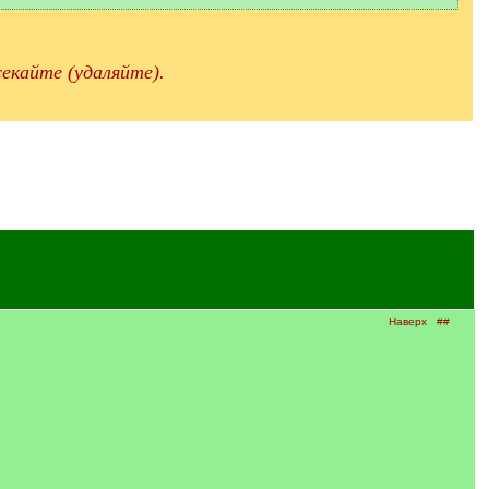
екайте (удаляйте).
Наверх
##