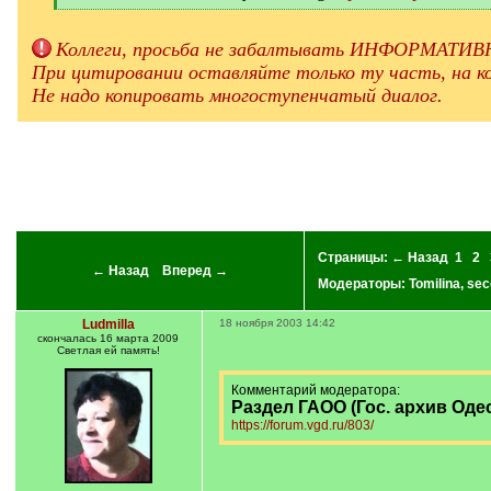
[
/
q
Коллеги, просьба не забалтывать ИНФОРМАТИВН
]
При цитировании оставляйте только ту часть, на ко
Не надо копировать многоступенчатый диалог.
Страницы:
← Назад
1
2
← Назад
Вперед →
Модераторы:
Tomilina
,
sec
Ludmilla
18 ноября 2003 14:42
скончалась 16 марта 2009
Светлая ей память!
Комментарий модератора:
Раздел ГАОО (Гос. архив Оде
https://forum.vgd.ru/803/