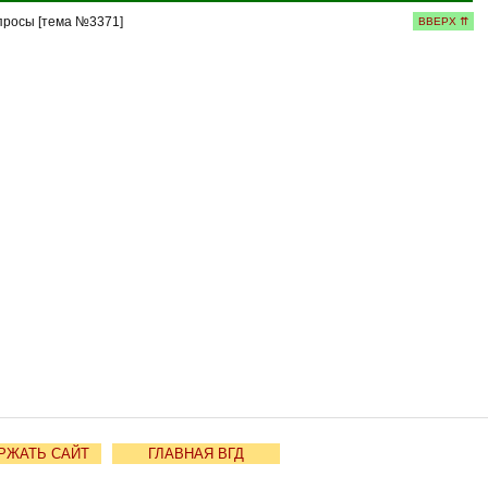
просы [тема №3371]
ВВЕРХ ⇈
РЖАТЬ САЙТ
ГЛАВНАЯ ВГД