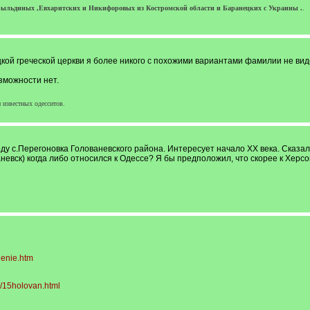
рыльдиных ,Евхаритских и Никифоровых из Костромской области и Баранецких с Украины .
.
кой греческой церкви я более никого с похожими вариантами фамилии не вид
зможности нет.
 известных одесситов.
ду с.Перегоновка Голованевского района. Интересует начало ХХ века. Сказал
ваневск) когда либо относился к Одессе? Я бы предположил, что скорее к Херс
lenie.htm
/15holovan.html