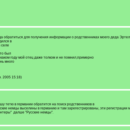
куда обратиться для получения информации о родственниках моего деда Эрте
дился в
в селе
то был
,в каком году мой отец даже толком и не помнил,примерно
ень много
 2005 15:18)
шу тетю в германии обратится на поиск родственников в
ские немцы высeлины в германию и там зарегестрированы, эти регистрации м
онтеры" далше "Русские немцы".