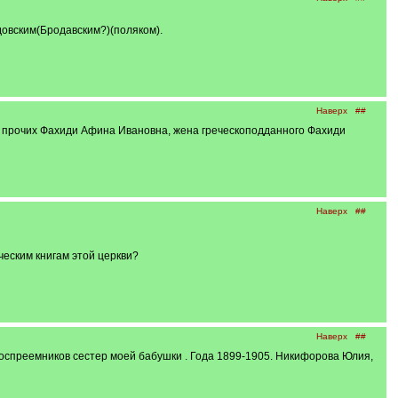
довским(Бродавским?)(поляком).
Наверх
##
ле прочих Фахиди Афина Ивановна, жена греческоподданного Фахиди
Наверх
##
ическим книгам этой церкви?
Наверх
##
оспреемников сестер моей бабушки . Года 1899-1905. Никифорова Юлия,