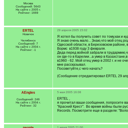
Москва
Сообщений: 5643
На сайте с 2005 г.
Рейтинг: 1669
ERTEL
29 апреля 2005 15:02
Новичок
Я хотел бы получить совет по тому,как и 
Я знаю очень мало... Знаю,что мой отец ро
Челябинск
Сообщений: 7
Одесской области, в Березовском районе, 
На сайте с 2004 г.
Вормс в1938 году 3 февраля.
Рейтинг: -1
Деда перед войной забрали в трудармию,ч
он где-то в Карелии...а умер в Казахстане
в1960 - 62. Мой отец умер в 2002 г. и не оч
мне рассказывал.
Посоветуйте,с чего начать?
(Сообщение отредактировал ERTEL 29 апр.
AEngles
5 мая 2005 16:08
ERTEL ,
Сообщений: 246
я прочитал ваши сообщения, попросите ва
На сайте с 2004 г.
Рейтинг: 32
"Красний Крест". Во время войны были рус
Records. Посмотрите еще в разделе: "Вол
people
1 июня 2005 21:00