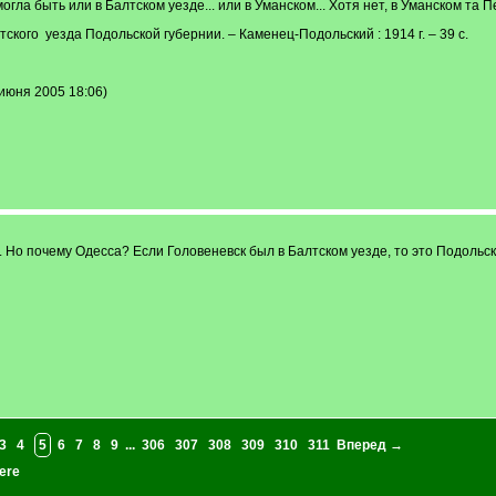
огла быть или в Балтском уезде... или в Уманском... Хотя нет, в Уманском та
кого уезда Подольской губернии. – Каменец-Подольский : 1914 г. – 39 с.
июня 2005 18:06)
т. Но почему Одесса? Если Головеневск был в Балтском уезде, то это Подольск
3
4
5
6
7
8
9
...
306
307
308
309
310
311
Вперед →
ere