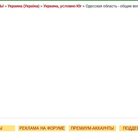
НЫ
»
Украина (Україна)
»
Украина, условно Юг
» Одесская область - общие во
Ы
РЕКЛАМА НА ФОРУМЕ
ПРЕМИУМ-АККАУНТЫ
ПОДДЕ