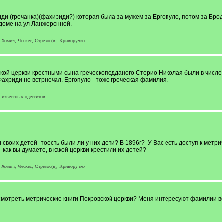
ди (гречанка)(фахириди?) которая была за мужем за Ергопуло, потом за Бро
 доме на ул Ланжеронной.
Хомич, Ческес, Стрезос(в), Криворучко
ческой церкви крестными сына греческоподданого Стерио Николая были в чис
ахриди не встрнечал. Ергопуло - тоже греческая фамилия.
 известных одесситов.
и своих детей- тоесть были ли у них дети? В 1896г? У Вас есть доступ к метр
 как вы думаете, в какой церкви крестили их детей?
Хомич, Ческес, Стрезос(в), Криворучко
осмотреть метрические книги Покровской церкви? Меня интересуют фамилии в