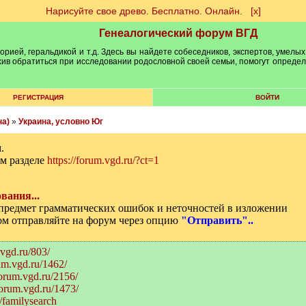
Нарисуйте свое древо. Бесплатно. Онлайн.
[х]
Генеалогический форум ВГД
рией, геральдикой и т.д. Здесь вы найдете собеседников, экспертов, умелых
рхив обратиться при исследовании родословной своей семьи, помогут опреде
РЕГИСТРАЦИЯ
ВОЙТИ
на)
»
Украина, условно Юг
.
м разделе
https://forum.vgd.ru/?ct=1
вания...
а предмет грамматических ошибок и неточностей в изложении
том отправляйте на форум через опцию
"Отправить"..
.vgd.ru/803/
rum.vgd.ru/1462/
forum.vgd.ru/2156/
/forum.vgd.ru/1473/
/familysearch