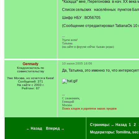
*Каэцца* мне, Перегоновка в нач. ХХ века м
Список сельских населённых пунктов Балтс
Шифр НБУ : ВО56705
(Сообщение отредактировал TatianaOs 10 
---
Удачи всем!
Татьяна
(на сайте и форуме сейчас бываю редко)
Gennady
10 июня 2005 18:06
Кладоискатель по
Да, Татьяна, это именно то, что интересуе
совместительству
Уже Москва, но хочется в Киев!
Сообщений: 371
На сайте с 2003 г.
Рейтинг: 67
---
C уважением,
Геннадий
Москва
Поиск кладов и раритетов наших предков
Страницы:
← Назад
1
2
← Назад
Вперед →
Модераторы:
Tomilina
,
sec