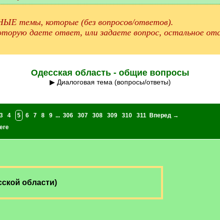
ЫЕ темы, которые (без вопросов/ответов).
торую даете ответ, или задаете вопрос, остальное отс
Одесская область - общие вопросы
▶ Диалоговая тема (вопросы/ответы)
3
4
5
6
7
8
9
...
306
307
308
309
310
311
Вперед →
ere
сской области)