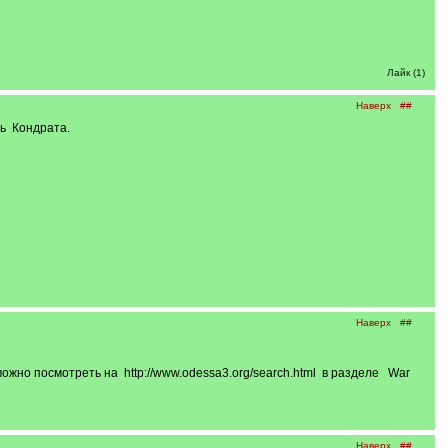
Лайк (1)
Наверх
##
ль Кондрата.
Наверх
##
ожно посмотреть на http://www.odessa3.org/search.html в разделе War
Наверх
##