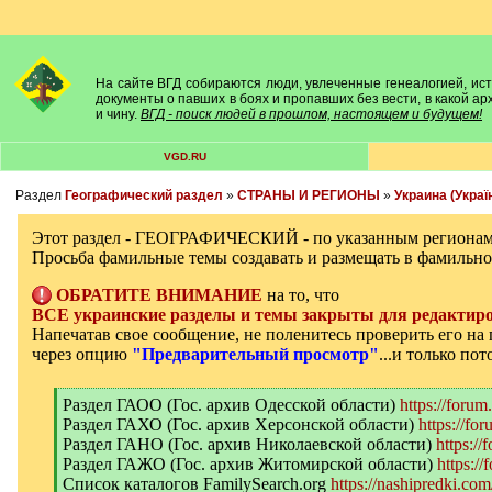
На сайте ВГД собираются люди, увлеченные генеалогией, исто
документы о павших в боях и пропавших без вести, в какой а
и чину.
ВГД - поиск людей в прошлом, настоящем и будущем!
VGD.RU
Раздел
Географический раздел
»
СТРАНЫ И РЕГИОНЫ
»
Украина (Украї
Этот раздел - ГЕОГРАФИЧЕСКИЙ - по указанным регионам
Просьба фамильные темы создавать и размещать в фамильно
ОБРАТИТЕ ВНИМАНИЕ
на то, что
ВСЕ украинские разделы и темы закрыты для редактиро
Напечатав свое сообщение, не поленитесь проверить его н
через опцию
"Предварительный просмотр"
...и только по
[
Раздел ГАОО (Гос. архив Одесской области)
https://forum
q
Раздел ГАХО (Гос. архив Херсонской области)
https://fo
]
Раздел ГАНО (Гос. архив Николаевской области)
https://
Раздел ГАЖО (Гос. архив Житомирской области)
https:/
Список каталогов FamilySearch.org
https://nashipredki.com