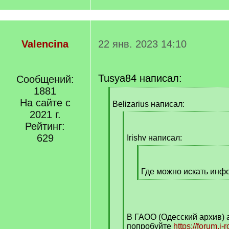
Valencina
22 янв. 2023 14:10
Tusya84 написал:
Сообщений:
1881
[
На сайте с
q
Belizarius написал:
]
2021 г.
[
Рейтинг:
q
629
]
Irishv написал:
[
q
]
Где можно искать ин
[
/
q
]
В ГАОО (Одесский архив) а
попробуйте
https://forum.j-r