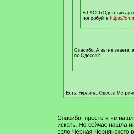
]
В ГАОО (Одесский архив
попробуйте
https://forum
[
/
q
]
Спасибо. А вы не знаете, 
по Одессе?
[
/
q
]
Есть. Украина, Одесса Метрич
[
/
q
]
Спасибо, просто я не нашл
искать. Но сейчас нашла 
село Черная Чернянского р