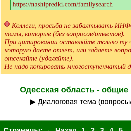
https://nashipredki.com/familysearch
[
/
q
Коллеги, просьба не забалтывать 
]
темы, которые (без вопросов/ответов).
При цитировании оставляйте только ту 
которую даете ответ, или задаете вопро
отсекайте (удаляйте).
Не надо копировать многоступенчатый д
Одесская область - общие
▶ Диалоговая тема (вопросы
Страницы:
← Назад
1
2
3
4
5
..