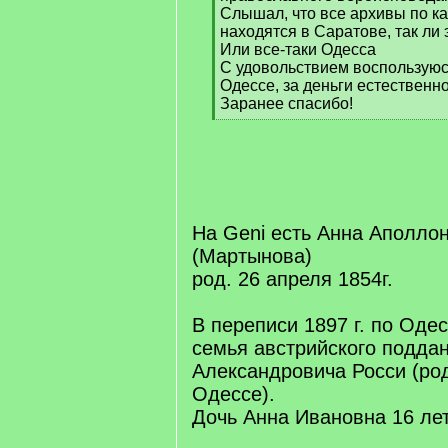
Слышал, что все архивы по к
находятся в Саратове, так ли 
Или все-таки Одесса
С удовольствием воспользуюс
Одессе, за деньги естественно
Заранее спасибо!
[
/
q
]
На Geni есть Анна Аполло
(Мартынова)
род. 26 апреля 1854г.
В переписи 1897 г. по Оде
семья австрийского подда
Александровича Росси (ро
Одессе).
Дочь Анна Ивановна 16 ле