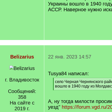
Украины вошло в 1940 год
АССР. Наверное нужно иск
Belizarius
22 янв. 2023 14:57
Tusya84 написал:
г. Владивосток
[
село Черная Чернянского рай
q
вошло в 1940 году из Молдав
]
Сообщений:
[
/
358
q
А, ну тогда милости просим
На сайте с
]
уезд"
https://forum.vgd.ru/2
2019 г.