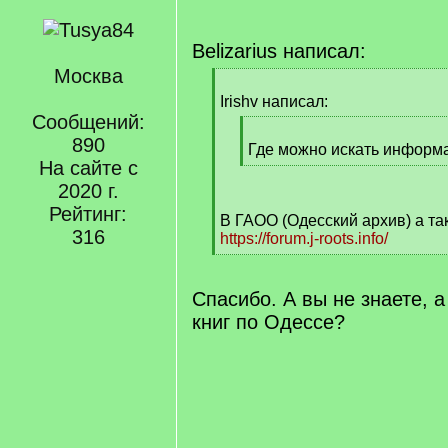
Belizarius написал:
Москва
[
q
Irishv написал:
]
Сообщений:
[
890
q
Где можно искать информ
На сайте с
]
[
/
2020 г.
q
Рейтинг:
В ГАОО (Одесский архив) а та
]
316
https://forum.j-roots.info/
[
/
q
Спасибо. А вы не знаете, 
]
книг по Одессе?