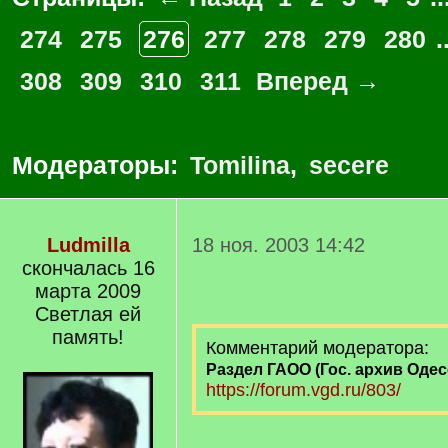
274
275
276
277
278
279
280
.
308
309
310
311
Вперед →
Модераторы:
Tomilina
,
secere
Ludmilla
18 ноя. 2003 14:42
скончалась 16
марта 2009
Светлая ей
память!
Комментарий модератора:
Раздел ГАОО (Гос. архив Одес
https://forum.vgd.ru/803/