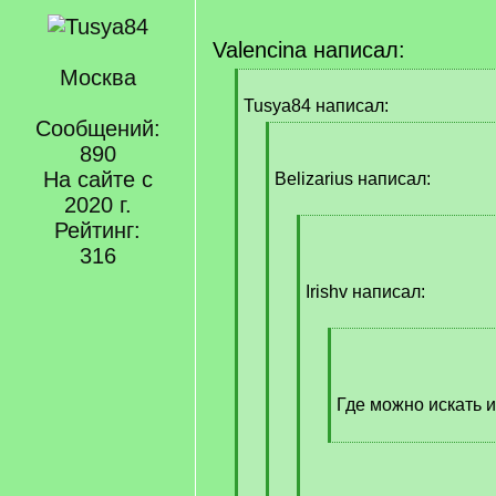
Valencina написал:
Москва
[
q
Tusya84 написал:
]
Сообщений:
[
890
q
На сайте с
]
Belizarius написал:
2020 г.
Рейтинг:
[
q
316
]
Irishv написал:
[
q
]
Где можно искать
[
/
q