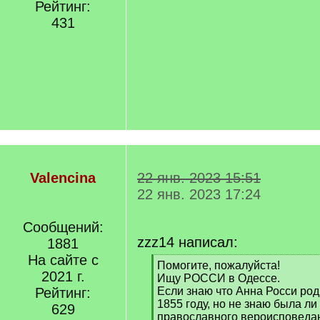
Рейтинг:
431
Valencina
22 янв. 2023 15:51
22 янв. 2023 17:24
Сообщений:
zzz14 написал:
1881
На сайте с
[
Помогите, пожалуйста!
2021 г.
q
Ищу РОССИ в Одессе.
]
Рейтинг:
Если знаю что Анна Росси ро
1855 году, но не знаю была ли
629
православного вероисповеда