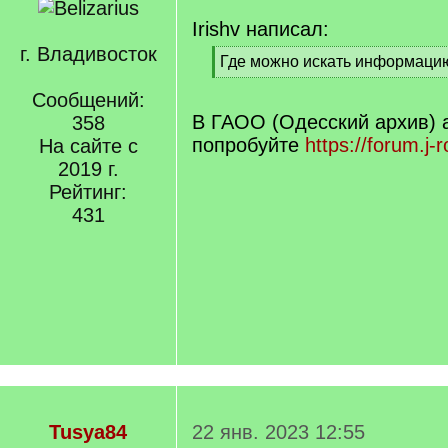
Irishv написал:
г. Владивосток
[
Где можно искать информаци
q
[
]
Сообщений:
/
q
В ГАОО (Одесский архив) а
358
]
попробуйте
https://forum.j-r
На сайте с
2019 г.
Рейтинг:
431
Tusya84
22 янв. 2023 12:55