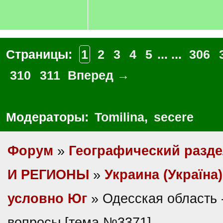
Страницы:
1
2
3
4
5
... ...
306
310
311
Вперед →
Модераторы:
Tomilina
,
secere
Форум
»
Географический разд
И РЕГИОНЫ
»
Украина (Україна)
условно Юг
» Одесская область 
вопросы [тема №3371]