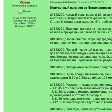
Юрвен
12 ноября 2024 14:54
12 ноября 2024 14:55
Модератор раздела
Полуденный выстрел из Петропавловки
&#128220; Каждый день, ровно в 12 часов
г. Санкт-Петербург
выстрел из Петропавловской крепости. Это
Сообщений: 12796
Статьи 8 Устава так и указано: «Петербу
На сайте с 2009 г.
Рейтинг: 18925
&#128220; Традиция пальбы из пушек с си
начале и прекращении работ пальбой из п
&#128220; После смерти Петра эту традицию
общественных местах, приняли решение сов
&#128220; Первый пушечный выстрел, возв
для производства полуденного выстрела н
корабельная пушка, соединенная с особым
из Петропавловки. Пушечные залпы раздав
&#128220; Полуденные выстрелы продолжал
&#128220; Вновь традиция возобновилась в
пушки марки Д-30 и Д-30а калибром 122 мм
&#128220; Регламент осуществления полу
- В 11.45 артиллеристы в военно-морской
- В 11.50, комендор (матрос-артиллерист)
и докладывает о готовности орудия.
- В 11.59 командир включает трансляцию ра
- В 12.00 по шестому сигналу точного вре
&#128220; Зачастую, согласно установлен