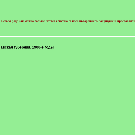
о своем роде как можно больше, чтобы с честью ее носили,гордились, защищали и прославляли
лавская губерния. 1900-е годы