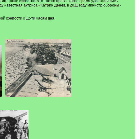
ин. Также известно, что такого права в свое время удостаивались:
 известная актриса - Катрин Денев, в 2011 году министр обороны -
й крепости к 12-ти часам дня.