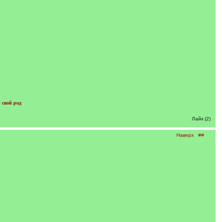
 свой род
Лайк (2)
Наверх
##