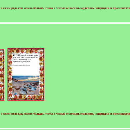
о своем роде как можно больше, чтобы с честью ее носили,гордились, защищали и прославляли
о своем роде как можно больше, чтобы с честью ее носили,гордились, защищали и прославляли