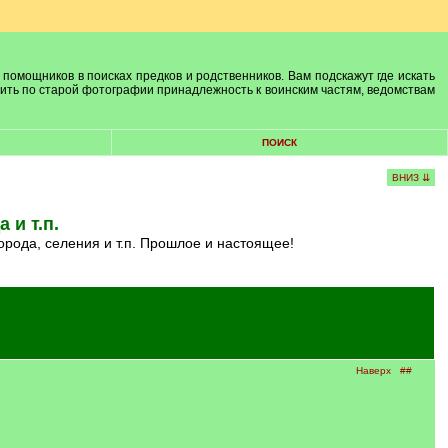
 помощников в поисках предков и родственников. Вам подскажут где искать
лить по старой фотографии принадлежность к воинским частям, ведомствам
ПОИСК
ВНИЗ ⇊
 и т.п.
города, селения и т.п. Прошлое и настоящее!
Наверх
##