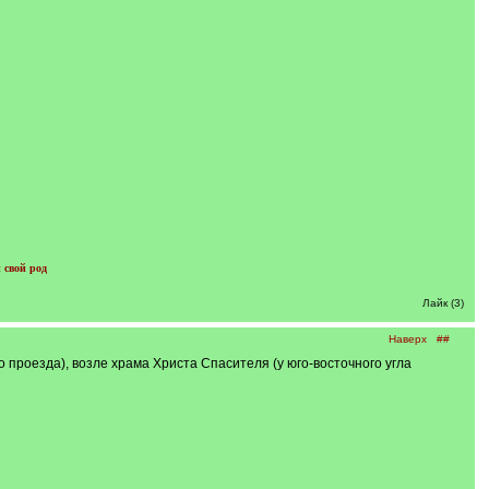
 свой род
Лайк (3)
Наверх
##
о проезда), возле храма Христа Спасителя (у юго-восточного угла