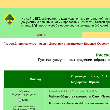
На сайте ВГД собираются люди, увлеченные генеалогией, исто
документы о павших в боях и пропавших без вести, в какой а
и чину.
ВГД - поиск людей в прошлом, настоящем и будущем!
VGD.RU
Раздел
Дневники участников
»
Дневники участников
»
Дневник Юрвен
»
Русска
Русская культура: язык, традиции, обряды,
Страницы:
← Назад
1
2
Вперед →
Модератор:
Юрвен
Юрвен
6 октября 2024 9:27
6 октября 2024 9:27
Модератор раздела
Чайная Общества трезвости, Санкт-Петерб
Российская Империя (https://t.me/rusempfoto
г. Санкт-Петербург
Сообщений: 12796