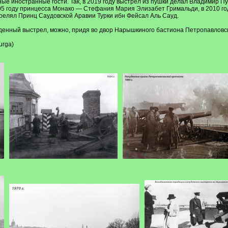
ные иностранные гости. Так, в 2019 году выстрел из пушки делал Владимир Пут
005 году принцесса Монако — Стефания Мария Элизабет Гримальди, в 2010 году
трелял Принц Саудовской Аравии Турки ибн Фейсал Аль Сауд.
денный выстрел, можно, придя во двор Нарышкиного бастиона Петропавловско
urga)