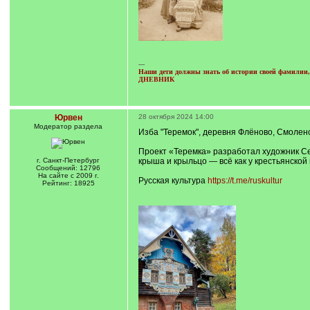
---
Наши дети должны знать об истории своей фамилии, 
ДНЕВНИК
Юрвен
28 октября 2024 14:00
Модератор раздела
Изба "Теремок", деревня Флёново, Смолен
Проект «Теремка» разработал художник Се
г. Санкт-Петербург
крыша и крыльцо — всё как у крестьянской
Сообщений: 12796
На сайте с 2009 г.
Русская культура
https://t.me/ruskultur
Рейтинг: 18925