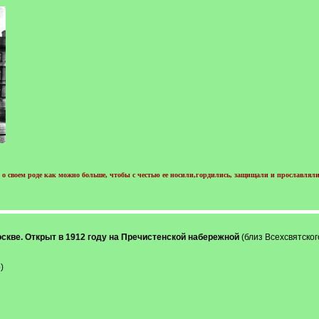
о своем роде как можно больше, чтобы с честью ее носили,гордились, защищали и прославляли
оскве. Открыт в 1912 году на Пречистенской набережной
(близ Всехсвятског
)