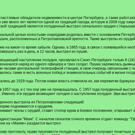
, счастливые обладатели недвижимости в центре Петербурга, а также работ
 уже много лет является одной из традиций города, которую в 2008 году закр
ргской традицией является полуденный выстрел сигнального орудия с Нарышк
гнальной целью холостыми снарядами родилась вместе с основанием Петербур
ушек, расположенных в Петропавловской крепости. Также выстрелы из оруди
 на какое-то время забыли. Однако, в 1865 году, в связи с появившейся необ
ершать раз в день, в 12 часов, выстрел из пушки.
ещающий наступление полудня, прозвучал в Санкт-Петербурге только 6 (18)
азначался наряд из одного офицера и трех солдат. Пушка заряжалась дымн
и часами центральной телеграфной станции, в свою очередь связанными с ч
ались также в честь военных побед и знаменательных событий в жизни госу
ись до 1929 года. Потом новая власть отменила их, как пережитки буржуазн
 1957 году, и с тех пор уже не прекращалась. С 1957 года полуденный выстр
. Именно эти орудия возвещают сегодня о наступлении полудня. Звук выстрел
денного выстрела из Петропавловки следующий:
 форме поднимаются к орудиям.
 снимает чехлы с орудий, ставит стопор курка в боевое положение, открывает
диостанции "Маяк". С началом сигналов точного времени отдает команду: "Ору
мени на «Маяке» раздается выстрел.
ному протоколу, право произвести полуденный выстрел получают почетные г