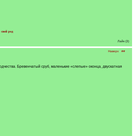
 свой род
Лайк (3)
Наверх
##
дчества. Бревенчатый сруб, маленькие «слепые» оконца, двускатная