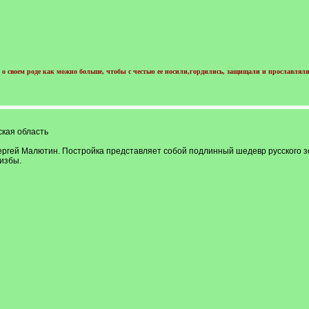
о своем роде как можно больше, чтобы с честью ее носили,гордились, защищали и прославляли
ская область
ргей Малютин. Постройка представляет собой подлинный шедевр русского зо
 избы.