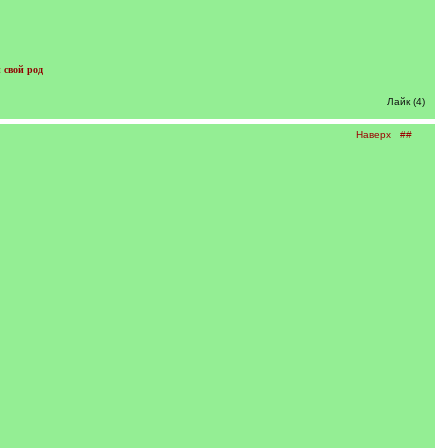
 свой род
Лайк (4)
Наверх
##