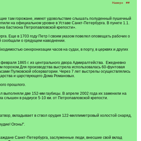
Наверх
##
ающие там горожане, имеют удовольствие слышать полуденный пушечный
епили на официальном уровне в Уставе Санкт-Петербурга. В пункте 1.1.
ина бастиона Петропавловской крепости».
га. Еще в 1703 году Петр I своим указом повелел оповещать рабочих о
й сообщали о грядущем наводнении.
ходимостью синхронизации часов на судах, в порту, в церквях и других
 февраля 1865 г. из центрального двора Адмиралтейства. Ежедневно
ым порохом.Для производства выстрела использовалась 60-фунтовая
асами Пулковской обсерватории. Через 7 лет выстрелы осуществлялись
дарства и царствующего Дома Романовых.
ого прошлого.
ел выполняли две 152-мм гаубицы. В апреле 2002 года их заменили на
а слышен в радиусе 5-10 км. от Петропавловской крепости.
 затвор, вкладывает в ствол орудия 122-миллиметровый холостой снаряд,
дие! Огонь!".
раждане Санкт-Петербурга, заслуженные люди, внесшие свой вклад