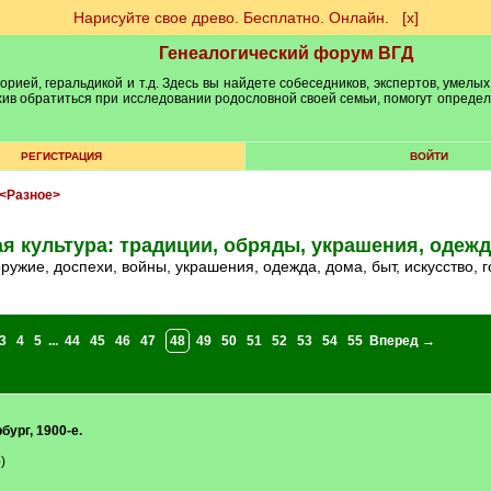
Нарисуйте свое древо. Бесплатно. Онлайн.
[х]
Генеалогический форум ВГД
рией, геральдикой и т.д. Здесь вы найдете собеседников, экспертов, умелых
рхив обратиться при исследовании родословной своей семьи, помогут опреде
РЕГИСТРАЦИЯ
ВОЙТИ
<Разное>
я культура: традиции, обряды, украшения, одежда
 оружие, доспехи, войны, украшения, одежда, дома, быт, искусство, 
3
4
5
...
44
45
46
47
48
49
50
51
52
53
54
55
Вперед →
ург, 1900-е.
)