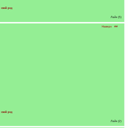
 свой род
Лайк (5)
Наверх
##
 свой род
Лайк (2)