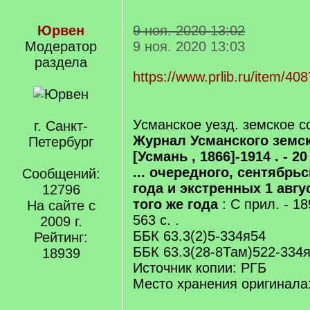
Юрвен
9 ноя. 2020 13:02
Модератор
9 ноя. 2020 13:03
раздела
https://www.prlib.ru/item/40
Усманское уезд. земское с
г. Санкт-
Журнал Усманского земско
Петербург
[Усмань , 1866]-1914 . - 20
... очередного, сентябрь
Сообщений:
года и экстренных 1 авгу
12796
того же года
: С прил. - 189
На сайте с
563 с. .
2009 г.
ББК 63.3(2)5-334я54
Рейтинг:
ББК 63.3(28-8Там)522-334
18939
Источник копии: РГБ
Место хранения оригинала