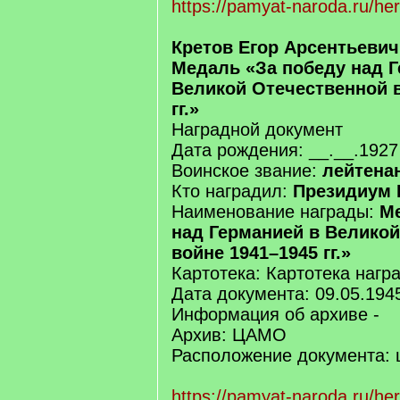
https://pamyat-naroda.ru/he
Кретов Егор Арсентьевич
Медаль «За победу над Г
Великой Отечественной 
гг.»
Наградной документ
Дата рождения: __.__.1927
Воинское звание:
лейтена
Кто наградил:
Президиум 
Наименование награды:
Ме
над Германией в Велико
войне 1941–1945 гг.»
Картотека: Картотека нагр
Дата документа: 09.05.194
Информация об архиве -
Архив: ЦАМО
Расположение документа: 
https://pamyat-naroda.ru/he