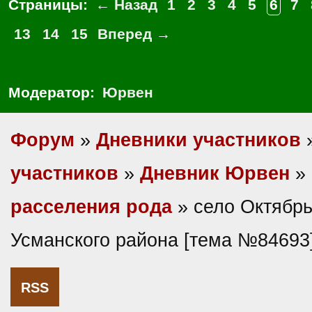
Страницы:
← Назад
1
2
3
4
5
6
7
13
14
15
Вперед →
Модератор:
Юрвен
Форум
»
Дневники участников
участников
»
Дневник Юрвен
»
расселения рода
» село Октябрь
Усманского района [тема №84693
RSS