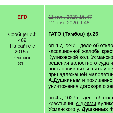
EFD
11 ноя. 2020 16:47
12 ноя. 2020 9:46
ГАТО (Тамбов) ф.26
Сообщений:
469
оп.4 д.224и - дело об откл
На сайте с
кассационной жалобы кре
2015 г.
Куликовской вол. Усманско
Рейтинг:
решения волостного суда и
811
постановивших изъять у не
принадлежащей малолетн
А.Душкиным
и похищенно
уничтожения договора о зем
оп.4 д.1027в - дело об от
крестьянин
с.Дрязги
Кулико
Усманского у.
Душкиных Ф.