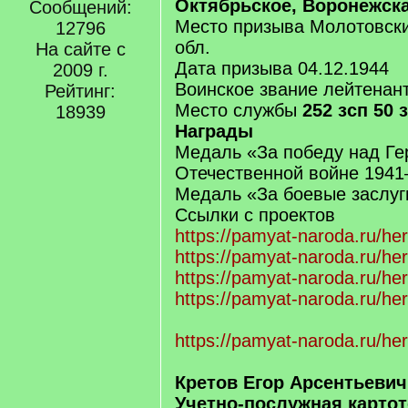
Октябрьское, Воронежска
Сообщений:
Место призыва Молотовски
12796
обл.
На сайте с
Дата призыва 04.12.1944
2009 г.
Воинское звание лейтенан
Рейтинг:
Место службы
252 зсп 50 
18939
Награды
Медаль «За победу над Ге
Отечественной войне 1941–
Медаль «За боевые заслуг
Ссылки с проектов
https://pamyat-naroda.ru/he
https://pamyat-naroda.ru/he
https://pamyat-naroda.ru/he
https://pamyat-naroda.ru/he
https://pamyat-naroda.ru/he
Кретов Егор Арсентьевич
Учетно-послужная картот