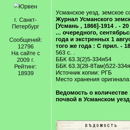
Усманское уезд. земское с
Журнал Усманского земско
г. Санкт-
[Усмань , 1866]-1914 . - 20
Петербург
... очередного, сентябрь
года и экстренных 1 авгу
Сообщений:
того же года : С прил. - 1
12796
563 с. .
На сайте с
ББК 63.3(2)5-334я54
2009 г.
ББК 63.3(28-8Там)522-334
Рейтинг:
Источник копии: РГБ
18939
Место хранения оригинала
Ведомость о количестве 
почвой в Усманском уезд