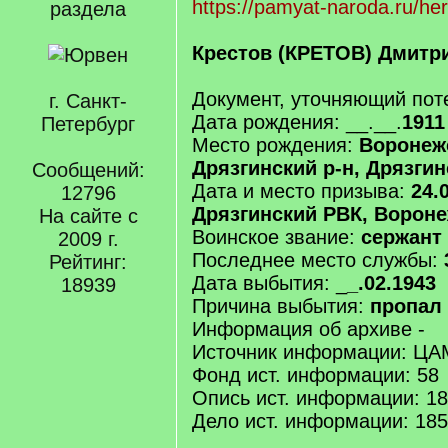
https://pamyat-naroda.ru/h
раздела
Крестов (КРЕТОВ) Дмитр
Документ, уточняющий пот
г. Санкт-
Дата рождения: __.__.
1911
Петербург
Место рождения:
Воронежс
Дрязгинский р-н, Дрязгин
Сообщений:
Дата и место призыва:
24.
12796
Дрязгинский РВК, Вороне
На сайте с
Воинское звание:
сержант
2009 г.
Последнее место службы:
Рейтинг:
Дата выбытия: _
_.02.1943
18939
Причина выбытия:
пропал 
Информация об архиве -
Источник информации: Ц
Фонд ист. информации: 58
Опись ист. информации: 1
Дело ист. информации: 18