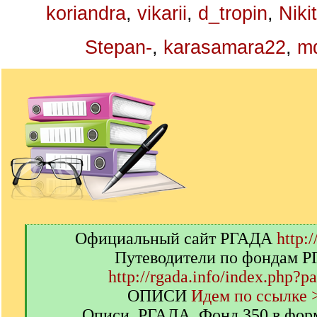
koriandra
,
vikarii
,
d_tropin
,
Niki
Stepan-
,
karasamara22
,
m
[
Официальный сайт РГАДА
http:/
q
Путеводители по фондам 
]
http://rgada.info/index.php?p
ОПИСИ
Идем по ссылке 
Описи. РГАДА. Фонд 350 в фор