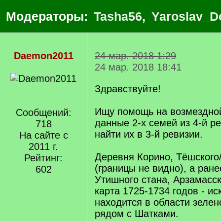
Модераторы:
Tasha56
,
Yaroslav_D
Daemon2011
24 мар. 2018 1:29
24 мар. 2018 18:41
Здравствуйте!
Ищу помощь на возмездной
Сообщений:
данные 2-х семей из 4-й ре
718
найти их в 3-й ревизии.
На сайте с
2011 г.
Деревня Корино, Тёшского
Рейтинг:
(границы не видно), а ране
602
Утишного стана, Арзамасск
карта 1725-1734 годов - и
находится в области зелен
рядом с Шатками.