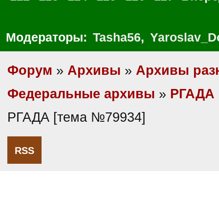
Модераторы:
Tasha56
,
Yaroslav_D
Форум
»
Архивы
»
Архивы раз
Федеральные архивы
»
РГАДА
РГАДА [тема №79934]
RSS