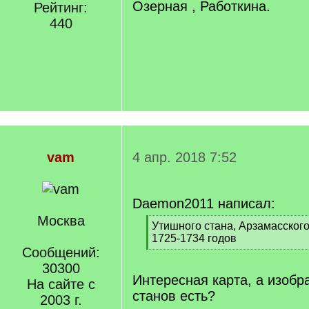
Озерная , Работкина.
Рейтинг:
440
vam
4 апр. 2018 7:52
Daemon2011 написал:
Москва
[
Утишного стана, Арзамасского
q
1725-1734 годов
]
Сообщений:
[
/
30300
q
Интересная карта, а изобр
На сайте с
]
станов есть?
2003 г.