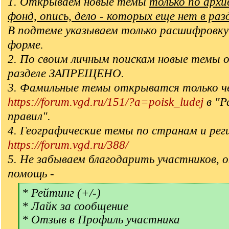
1. Открываем новые темы
только по арх
фонд, опись, дело - которых еще нет в раз
В подтеме указываем только расшифровку
форме.
2. По своим личным поискам новые темы 
разделе ЗАПРЕЩЕНО.
3. Фамильные темы открыватся только ч
https://forum.vgd.ru/151/?a=poisk_ludej
в "Р
правил".
4. Географические темы по странам и рег
https://forum.vgd.ru/388/
5. Не забываем благодарить участников, 
помощь -
[
* Рейтинг (+/-)
q
* Лайк за сообщение
]
* Отзыв в Профиль участника