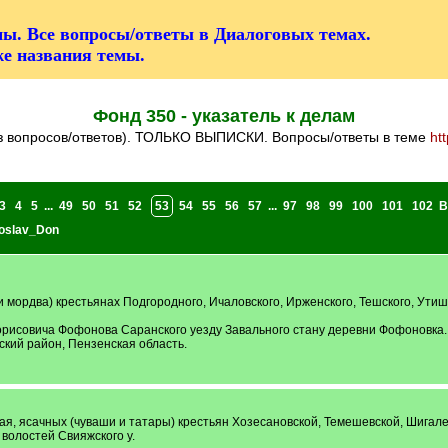
ы. Все вопросы/ответы в Диалоговых темах.
же названия темы.
Фонд 350 - указатель к делам
ез вопросов/ответов). ТОЛЬКО ВЫПИСКИ. Вопросы/ответы в теме
ht
3
4
5
...
49
50
51
52
53
54
55
56
57
...
97
98
99
100
101
102
В
oslav_Don
 мордва) крестьянах Подгородного, Ичаловского, Ирженского, Тешского, Утишн
Борисовича Фофонова Саранского уезду Завального стану деревни Фофоновка.
ский район, Пензенская область.
я, ясачных (чуваши и татары) крестьян Хозесановской, Темешевской, Шигале
волостей Свияжского у.