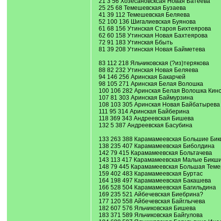
21 3 56 Хозесановсксая Новая Батеева
25 25 68 Темешевская Бузаева
41 39 112 Темешевская Беляева
52 100 136 Шигалиевская Буянова
61 68 156 Утинская Староя Бихтеярова
62 60 158 Утинская Новая Бахтеярова
72 91 183 Утинская Ббыть
81 39 208 Утинская Новая Байметева
83 112 218 Яльчиковская (?из)терякова
88 82 232 Утинская Новая Беляева
94 146 256 Аринская Бакарчей
98 105 271 Аринская Белая Волошка
100 106 282 Аринская Белая Волошка Кин
107 81 303 Аринская Баймурзина
108 103 305 Аринская Новая Байбатырева
111 95 314 Аринская Байберина
118 369 343 Андреевская Бишева
132 5 387 Андреевская Басубина
133 263 388 Карамамеевская Большие Би
138 235 407 Карамамеевская Биболдина
142 79 415 Карамамеевская Больтачева
143 113 417 Карамамеевская Малые Бикш
148 79 445 Карамамеевская Большая Теме
159 402 483 Карамамеевская Буртас
164 198 497 Карамамеевская Бакашева
166 528 504 Карамамеевская Багильдина
169 235 521 Айбечевская Биебрина?
177 120 558 Айбечевская Байглычева
182 607 576 Яльчиковская Бишева
183 371 589 Яльчиковская Байгулова