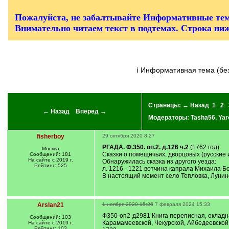
/
q
]
Пожалуйста, не забалтывайте Информативные тем
Внимательно читаем текст в подтемах. Строка ни
ℹ Информативная тема (б
Страницы:
← Назад
1
2
← Назад
Вперед →
Модераторы:
Tasha56
,
Yar
fisherboy
29 октября 2020 8:27
РГАДА. Ф.350. оп.2. д.126 ч.2
(1762 год)
Москва
Сказки о помещичьих, дворцовых (русские и
Сообщений: 181
На сайте с 2019 г.
Обнаружилась сказка из другого уезда:
Рейтинг: 525
л. 1216 - 1221 вотчина капрала Михаила 
В настоящий момент село Тепловка, Лунин
Arslan21
1 ноября 2020 15:26
7 февраля 2024 15:33
Ф350-оп2-д2981 Книга переписная, окладна
Сообщений: 103
Карамамеевской, Чекурской, Айбедеевской 
На сайте с 2019 г.
Рейтинг: 103