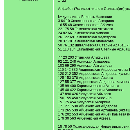
1722
Алфабет (?оликое) число в Свияжск(ом) у
№ душ листы Волость Название
3 64 10 Хозесановсксая Аксарина
16 55 48 Хозесановсксая Абамса
22 175 58 Темешевская Антикова
24 82 66 Темешевская Алибаш
26 122 69 Темешевская Алдиярова
28 37 78 Темешевская Апанасова
50 76 132 Шигалиевская Старые Арябаши
51 113 134 Шигалиевская Степные Аряба
77 23 203 Утинская Алькешева
92 121 248 Аринская Айдарова
103 69 290 Аринская Айтуганова
116 142 336 Андреевская Андреева что за
120 212 352 Андреевская Андреева Кульк
125 153 370 Андреевская Атаева
127 55 377 Андреевская Андреева Камаев
135 99 400 Карамамеевская Атачева
145 40 422 Карамамеевская Апанасова
147 890 426 Чекурская Абызова
150 155 450 Чекурская Аккозина
151 75 454 Чекурская Аксарина
171 271 530 Айбечевская Айдарова
173 265 539 Айбечевская Арташева (Акташ
176 202 553 Айбечевская Айбеч Камаева п
179 30 563 Айбечевская Акеева
18 78 50 Хозесановсксая Новая Бикмурзин