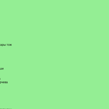
сары тож
кши
и
рчева