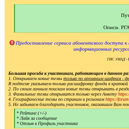
[
q
]
Пут
Описи. РГ
[
/
q
Предоставление сервиса абонентского доступа к 
]
информационных ресурс
ГИС УИАД - 
Большая просьба к участникам, работающим в данном раз
1. Открываем новые темы
только по архивным шифрам - фон
В подтеме указываем только расшифровку фонда в краткой
2. По своим личным поискам новые темы открывать в ра
3. Фамильные темы открыватся только через Анкету
https
4. Географические темы по странам и регионам
https://forum
5. Не забываем благодарить участников, оказавшим Вам по
[
* Рейтинг (+/-)
q
* Лайк за сообщение
]
* Отзыв в Профиль участника
[