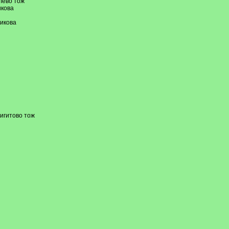
лево тож
икова
икова
игитово тож