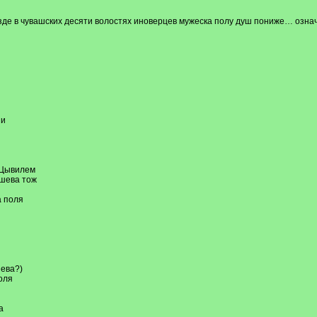
езде в чувашских десяти волостях иноверцев мужеска полу душ пониже… озна
ши
 Цывилем
ешева тож
а поля
ева?)
оля
а