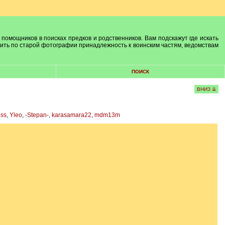
 помощников в поисках предков и родственников. Вам подскажут где искать
лить по старой фотографии принадлежность к воинским частям, ведомствам
ПОИСК
ВНИЗ ⇊
oss
,
Yleo
,
-Stepan-
,
karasamara22
,
mdm13m