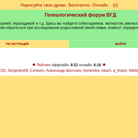
Нарисуйте свое древо. Бесплатно. Онлайн.
[х]
Генеалогический форум ВГД
рией, геральдикой и т.д. Здесь вы найдете собеседников, экспертов, умелых
рхив обратиться при исследовании родословной своей семьи, помогут опреде
РЕГИСТРАЦИЯ
ВОЙТИ
★
★
Рейтинг
оффлайн:
8.52
онлайн:
6.16
KSS
,
Sergeyko09
,
Centurio
,
Александр Шатохин
,
koriandra
,
vikarii
,
d_tropin
,
Nikit