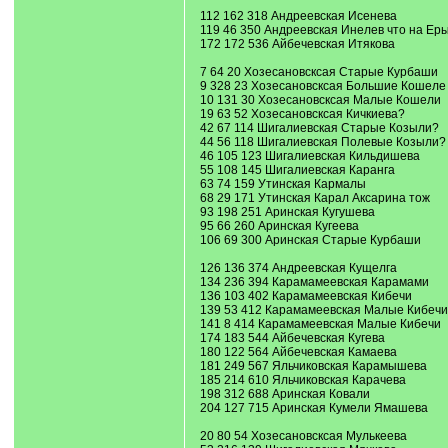
112 162 318 Андреевская Исенева
119 46 350 Андреевская Инелев что на Ер
172 172 536 Айбечевская Итякова
7 64 20 Хозесановсксая Старые Курбаши
9 328 23 Хозесановсксая Большие Кошеле
10 131 30 Хозесановсксая Малые Кошели
19 63 52 Хозесановсксая Кичкиева?
42 67 114 Шигалиевская Старые Козыли?
44 56 118 Шигалиевская Полевые Козыли?
46 105 123 Шигалиевская Кильдишева
55 108 145 Шигалиевская Каранга
63 74 159 Утинская Кармалы
68 29 171 Утинская Карал Аксарина тож
93 198 251 Аринская Кугушева
95 66 260 Аринская Кугеева
106 69 300 Аринская Старые Курбаши
126 136 374 Андреевская Кущелга
134 236 394 Карамамеевская Карамами
136 103 402 Карамамеевская Кибечи
139 53 412 Карамамеевская Малые Кибечи
141 8 414 Карамамеевская Малые Кибечи
174 183 544 Айбечевская Кугева
180 122 564 Айбечевская Камаева
181 249 567 Яльчиковская Карамышева
185 214 610 Яльчиковская Карачева
198 312 688 Аринская Ковали
204 127 715 Аринская Кумели Ямашева
20 80 54 Хозесановсксая Мулькеева