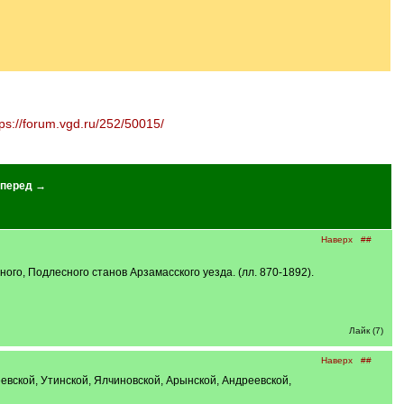
tps://forum.vgd.ru/252/50015/
перед →
Наверх
##
ого, Подлесного станов Арзамасского уезда. (лл. 870-1892).
Лайк (7)
Наверх
##
евской, Утинской, Ялчиновской, Арынской, Андреевской,