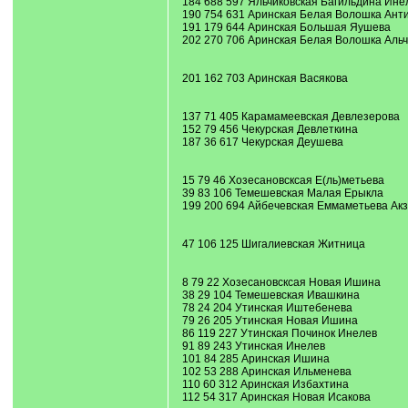
184 688 597 Яльчиковская Багильдина Ине
190 754 631 Аринская Белая Волошка Ант
191 179 644 Аринская Большая Яушева
202 270 706 Аринская Белая Волошка Альч
201 162 703 Аринская Васякова
137 71 405 Карамамеевская Девлезерова
152 79 456 Чекурская Девлеткина
187 36 617 Чекурская Деушева
15 79 46 Хозесановсксая Е(ль)метьева
39 83 106 Темешевская Малая Ерыкла
199 200 694 Айбечевская Еммаметьева Акз
47 106 125 Шигалиевская Житница
8 79 22 Хозесановсксая Новая Ишина
38 29 104 Темешевская Ивашкина
78 24 204 Утинская Иштебенева
79 26 205 Утинская Новая Ишина
86 119 227 Утинская Починок Инелев
91 89 243 Утинская Инелев
101 84 285 Аринская Ишина
102 53 288 Аринская Ильменева
110 60 312 Аринская Избахтина
112 54 317 Аринская Новая Исакова