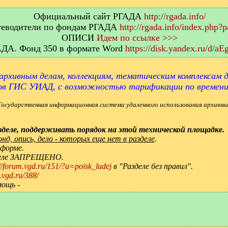
Официальный сайт РГАДА
http://rgada.info/
еводители по фондам РГАДА
http://rgada.info/index.php?
ОПИСИ
Идем по ссылке >>>
АДА. Фонд 350 в формате Word
https://disk.yandex.ru/d/
архивным делам, коллекциям, тематическим комплексам д
ов ГИС УИАД, с возможностью тарификации по времен
Государственная информационная система удаленного использования архивны
деле, поддерживать порядок на этой технической площадке.
д, опись, дело - которых еще нет в разделе
.
 форме.
зделе ЗАПРЕЩЕНО.
://forum.vgd.ru/151/?a=poisk_ludej
в "Разделе без правил".
.vgd.ru/388/
мощь -