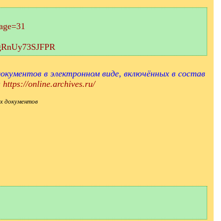
page=31
aEgRnUy73SJFPR
окументов в электронном виде, включённых в состав
и
https://online.archives.ru/
х документов