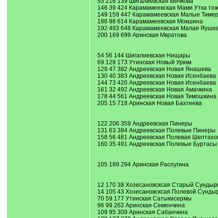
53 216 139 Шигалиевская Мячкова
146 39 424 Карамамеевская Мами Утка то
149 159 447 Карамамеевская Малые Тиме
186 98 614 Карамамеевская Мокшина
192 493 648 Карамамеевская Малая Яуше
200 169 699 Аринская Мкратова
54 56 144 Шигалиевская Нищары
69 129 173 Утинская Новый Урюм
129 47 382 Андреевская Новая Янашева
130 40 383 Андреевская Новая Исенбаева
144 73 420 Андреевская Новая Исенбаева
161 32 492 Андреевская Новая Амачкина
178 44 561 Андреевская Новая Тимошкина
205 15 718 Аринская Новая Бахтеева
122 206 359 Андреевская Пинеры
131 63 384 Андреевская Полевые Пинеры
158 56 481 Андреевская Полевая Шептахо
160 35 491 Андреевская Полевые Буртасы
105 189 294 Аринская Распугина
12 170 38 Хозесановсксая Старый Сундыр
14 105 43 Хозесановсксая Полевой Сунды
70 59 177 Утинская Сатыкисермы
96 99 262 Аринская Семенчина
109 95 309 Аринская Сабанчина