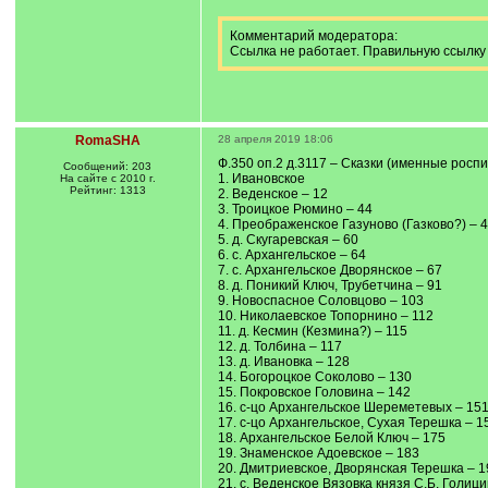
Комментарий модератора:
Ссылка не работает. Правильную ссылк
RomaSHA
28 апреля 2019 18:06
Ф.350 оп.2 д.3117 – Сказки (именные росп
Сообщений: 203
1. Ивановское
На сайте с 2010 г.
Рейтинг: 1313
2. Веденское – 12
3. Троицкое Рюмино – 44
4. Преображенское Газуново (Газково?) – 
5. д. Скугаревская – 60
6. с. Архангельское – 64
7. с. Архангельское Дворянское – 67
8. д. Поникий Ключ, Трубетчина – 91
9. Новоспасное Соловцово – 103
10. Николаевское Топорнино – 112
11. д. Кесмин (Кезмина?) – 115
12. д. Толбина – 117
13. д. Ивановка – 128
14. Богороцкое Соколово – 130
15. Покровское Головина – 142
16. с-цо Архангельское Шереметевых – 15
17. с-цо Архангельское, Сухая Терешка – 1
18. Архангельское Белой Ключ – 175
19. Знаменское Адоевское – 183
20. Дмитриевское, Дворянская Терешка – 1
21. с. Веденское Вязовка князя С.Б. Голици