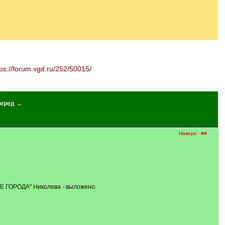
tps://forum.vgd.ru/252/50015/
еред →
Наверх
##
ОРОДА" Николева - выложено.