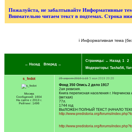
/
q
]
Пожалуйста, не забалтывайте Информативные тем
Внимательно читаем текст в подтемах. Строка ни
ℹ Информативная тема (б
Страницы:
← Назад
1
2
← Назад
Вперед →
Модераторы:
Tasha56
,
Yar
s_fedot
25 апреля 2019 1:15
5 мая 2019 20:20
Фонд 350 Опись 2 дело 1917
2ая ревизия.
Книга переписная населения г. Нерчинска 
Москва
Сообщений: 1604
(ветхая)
На сайте с 2013 г.
77л.
Рейтинг: 1496
1744 год
ВЫЛОЖЕН ПОЛНЫЙ ТЕКСТ (НАЧАЛО ТЕКСТ
http://www.predistoria.org/forums/index.php?
http://www.predistoria.org/forums/index.php?