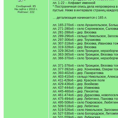
лл. 1-22 – Алфавит именной
Сообщений: 85
* Постраничная опись дела непроверена в Р
На сайте с 2010 г.
пустые. Ниже в интервале страниц каждог
Рейтинг: 222
… детализация начинается с 165 л.
лл. 165-270об – село Архангельское, Бол
лл. 271-280об – село Сергиевское, Саловк
лл. 281-288об – дер. Вязовка
лл. 289-296об – сельцо Никольское, Загоск
лл. 297-306об – дер. Тоузаковка
лл. 307-318об – дер. Вязовка, Ивановка то
лл. 319-328об – дер. Вязовка
лл. 329-362об – село Троицкое, неразборч
лл. 363-365об – село Троицкое, Вязовка то
лл. 366-370об – село Троицкое, неразборч
лл. 371-376об – село Троицкое, Вязовка то
лл. 377-392об – дер. Хоненевка, Озерки то
лл. 393-402об – дер. Панкратовка
лл. 403-410об – сельцо Никольское, Алекс
лл. 411-428об – дер. Красное поле
лл. 429-436об – дер. Воейково
лл. 437-444об – дер. Извековка
лл. 445-460об – дер. Пензятка
лл. 461-474об – дер. Дурасовка, новопосе
лл. 475-494об – дер. Лебятино, Пановка то
лл. 495-508об – село Покровское, Любятин
лл. 509-518об – дер. Лебятино
лл. 519-526об – село Никольское, Загоскин
лл. 527-530об – село Богородское, Литомг
лл. 531-559об – дер. Дубенская