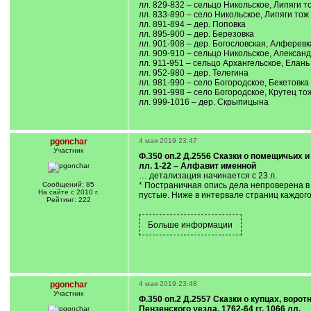
лл. 829-832 – сельцо Никольское, Липяги т
лл. 833-890 – село Никольское, Липяги тож
лл. 891-894 – дер. Поповка
лл. 895-900 – дер. Березовка
лл. 901-908 – дер. Богословская, Алферевк
лл. 909-910 – сельцо Никольское, Алексан
лл. 911-951 – сельцо Архангельское, Елань
лл. 952-980 – дер. Телегина
лл. 981-990 – село Богородское, Бекетовка
лл. 991-998 – село Богородское, Крутец то
лл. 999-1016 – дер. Скрыпицына
pgonchar
4 мая 2019 23:47
Участник
Ф.350 оп.2 Д.2556 Сказки о помещичьих и
лл. 1-22 – Алфавит именной
… детализация начинается с 23 л.
Сообщений: 85
* Постраничная опись дела непроверена в Р
На сайте с 2010 г.
пустые. Ниже в интервале страниц каждог
Рейтинг: 222
pgonchar
4 мая 2019 23:48
Участник
Ф.350 оп.2 Д.2557 Сказки о купцах, вор
Пензенского уезда, 1762-64 гг. 1066 лл.