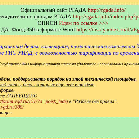
Официальный сайт РГАДА
http://rgada.info/
еводители по фондам РГАДА
http://rgada.info/index.php?
ОПИСИ
Идем по ссылке >>>
АДА. Фонд 350 в формате Word
https://disk.yandex.ru/d/
архивным делам, коллекциям, тематическим комплексам д
ов ГИС УИАД, с возможностью тарификации по времен
Государственная информационная система удаленного использования архивны
деле, поддерживать порядок на этой технической площадке.
д, опись, дело - которых еще нет в разделе
.
 форме.
зделе ЗАПРЕЩЕНО.
://forum.vgd.ru/151/?a=poisk_ludej
в "Разделе без правил".
.vgd.ru/388/
мощь -