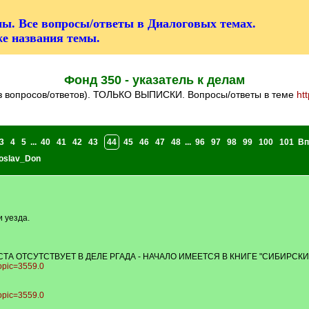
ы. Все вопросы/ответы в Диалоговых темах.
же названия темы.
Фонд 350 - указатель к делам
ез вопросов/ответов). ТОЛЬКО ВЫПИСКИ. Вопросы/ответы в теме
ht
3
4
5
...
40
41
42
43
44
45
46
47
48
...
96
97
98
99
100
101
Вп
oslav_Don
и уезда.
А ОТСУТСТВУЕТ В ДЕЛЕ РГАДА - НАЧАЛО ИМЕЕТСЯ В КНИГЕ "СИБИРСКИЕ Г
topic=3559.0
topic=3559.0