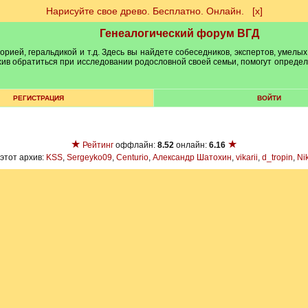
Нарисуйте свое древо. Бесплатно. Онлайн.
[х]
Генеалогический форум ВГД
рией, геральдикой и т.д. Здесь вы найдете собеседников, экспертов, умелых
рхив обратиться при исследовании родословной своей семьи, помогут опреде
РЕГИСТРАЦИЯ
ВОЙТИ
★
★
Рейтинг
оффлайн:
8.52
онлайн:
6.16
этот архив:
KSS
,
Sergeyko09
,
Centurio
,
Александр Шатохин
,
vikarii
,
d_tropin
,
Nik