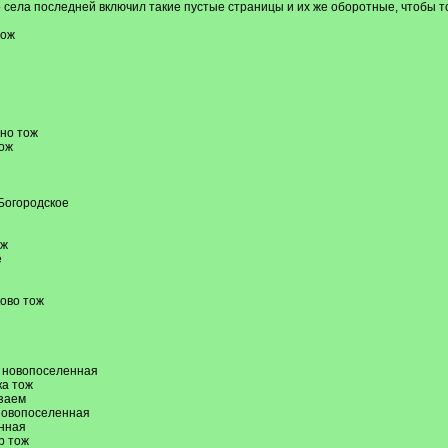
о села последней включил такие пустые страницы и их же оборотные, чтобы 
тож
ино тож
тож
 Богородское
ож
е
ково тож
ж, новопоселенная
ка тож
мзаем
 новопоселенная
енная
р тож