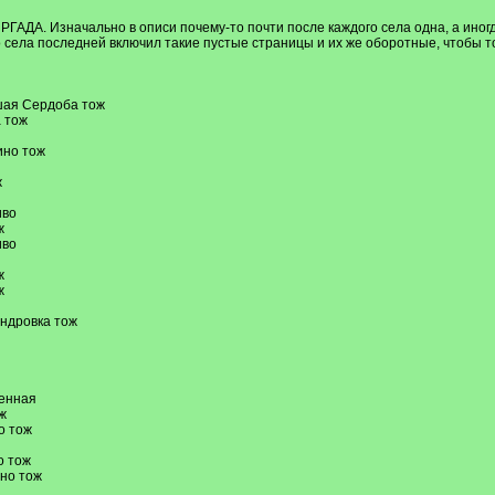
ГАДА. Изначально в описи почему-то почти после каждого села одна, а иногда
о села последней включил такие пустые страницы и их же оборотные, чтобы 
ьшая Сердоба тож
а тож
ино тож
ж
иво
ж
иво
ж
ж
андровка тож
ленная
ж
о тож
о тож
ино тож