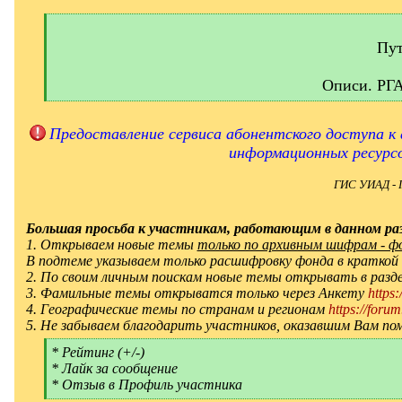
[
q
]
Пут
Описи. РГ
[
/
q
Предоставление сервиса абонентского доступа к 
]
информационных ресурс
ГИС УИАД - 
Большая просьба к участникам, работающим в данном раз
1. Открываем новые темы
только по архивным шифрам - фон
В подтеме указываем только расшифровку фонда в краткой
2. По своим личным поискам новые темы открывать в ра
3. Фамильные темы открыватся только через Анкету
https
4. Географические темы по странам и регионам
https://forum
5. Не забываем благодарить участников, оказавшим Вам по
[
* Рейтинг (+/-)
q
* Лайк за сообщение
]
* Отзыв в Профиль участника
[