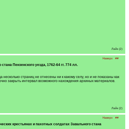
Лайк (2)
Наверх
##
тана Пензенского уезда, 1762-64 гг. 774 лл.
 несколько страниц не отнесены ни к какому селу, но и не показаны как
точно закрыть интервал возможного нахождения архиных материалов.
Лайк (2)
Наверх
##
мических крестьянах и пахотных солдатах Завального стана