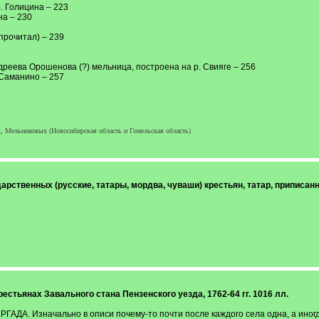
. Голицина – 223
на – 230
 прочитал) – 239
реева Орошенова (?) мельница, построена на р. Свияге – 256
 Саманино – 257
, Мельниковых (Новосибирская область и Гомельская область)
дарственных (русские, татары, мордва, чуваши) крестьян, татар, приписа
рестьянах Завального стана Пензенского уезда, 1762-64 гг. 1016 лл.
ГАДА. Изначально в описи почему-то почти после каждого села одна, а иногда