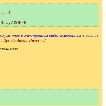
page=31
aEgRnUy73SJFPR
окументов в электронном виде, включённых в состав
и
https://online.archives.ru/
х документов