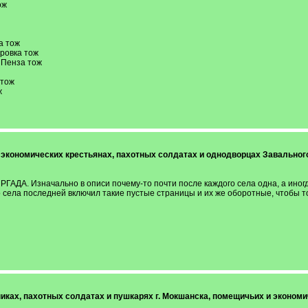
ож
а тож
дровка тож
 Пенза тож
 тож
ж
 экономических крестьянах, пахотных солдатах и однодворцах Завального с
ГАДА. Изначально в описи почему-то почти после каждого села одна, а иногда
о села последней включил такие пустые страницы и их же оборотные, чтобы 
отниках, пахотных солдатах и пушкарях г. Мокшанска, помещичьих и эконо