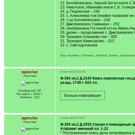
22. Богоявленское, Черной Затон князя С.Б
23. Николское, Ивановка князя С.Б. Голици
24. д. Подлесная – 236
25. с. Алексеевка тож (первое название не
26. с-цо Богоявленское – 248
27. Дмитриевское Саманино – 252
28. синбирянина Гостиной сотни Ивана Анд
29. далее – продолжение с. Дмитриевское
30. Троицкое Алакаева тож – 300
31. Троицкое Камисарово – 312
32. с. Святодуховское
---
Ищу сведения о Лисняках, Лесняках, Евенко, Борзиловых
pgonchar
4 мая 2019 23:46
Участник
Ф.350 оп.2 Д.2545 Книга переписная госу
уезда, 1748 г. 822 лл.
Сообщений: 85
На сайте с 2010 г.
Рейтинг: 222
pgonchar
4 мая 2019 23:47
Участник
Ф.350 оп.2 Д.2555 Сказки о помещичьих к
Алфавит именной лл. 1-22
* Постраничная опись дела непроверена в Р