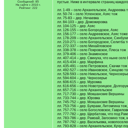
Сообщений: 85
пустые. Ниже в интервале страниц каждог
На сайте с 2010 г.
Рейтинг: 222
лл. 1-49 – село Архангельское, Андреевка 
лл. 50-74 – село Успенское, Азяс тож
лл. 75-83 – дер. Нечаевка
лл. 84-103 – дер. Доможировка
лл. 104-125 – дер. Азяс
лл. 126-155 – село Богородское, Азяс
лл. 156-177 – село Андреевское, Азяс тоже
лл. 178-209 – село Архангельское, Синбух
лл. 210-271 – село Богородское, Селитба 
лл. 272-337 – село Михайловское
лл. 338-378 – село Покровское, Плеса тож
лл. 379-406 – село Знаменское
лл. 407-414 – дер. Свинуха, что ныне село
лл. 415-434 – дер. Марфина
лл. 435-491 – село Петровское, Скачки тож
лл. 492-527 – село Ивановское, Синцово т
лл. 528-593 – село Никольское, Чернозерь
лл. 594-604 – дер. Чернозерье
лл. 606-615 – дер. Муромка
лл. 616-656 – село Новотроицкое, Долгору
лл. 657-716 – село Архангельское
лл. 717-730 – дер. Мокшанские Вершины
лл. 733-744 – дер. Юровка
лл. 745-752 – дер. Мокшанские Вершины
лл. 753-756 – дер. Буяраки, Литомгина то
лл. 757-776 – село Богословское, Гаврилов
лл. 777-782 – дер. Щербатова, что под Ра
лл. 783-786 – дер. Рамзай, Загоскино тож,
лл. 787-792 – дер. Васильевка, новопосел
лл. 793-828 – село Архангельское, Кучуг-по