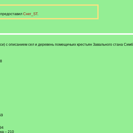
у предоставил
Снег_ST
.
иси) с описанием сел и деревень помещичьих крестьян Завального стана Симб
48
1
59
94
на – 210