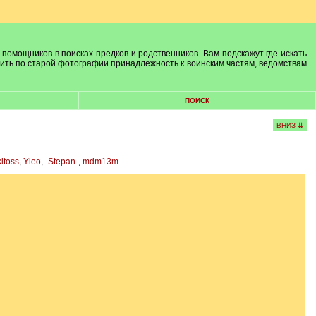
 помощников в поисках предков и родственников. Вам подскажут где искать
лить по старой фотографии принадлежность к воинским частям, ведомствам
ПОИСК
ВНИЗ ⇊
itoss
,
Yleo
,
-Stepan-
,
mdm13m