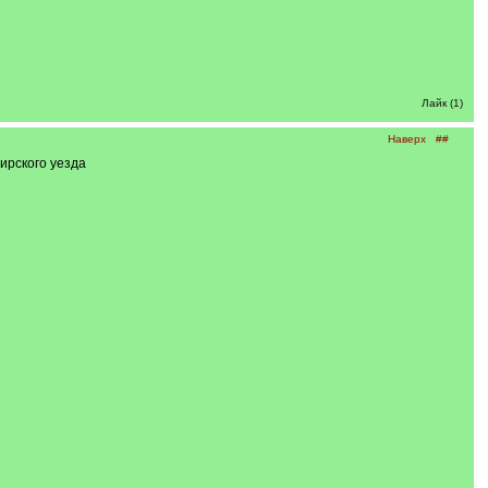
Лайк (1)
Наверх
##
ирского уезда