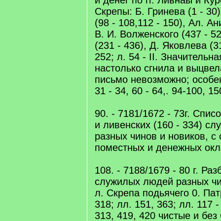
и денег по гг. Ливнаы и Курс
Скрепы: Б. Гринева (1 - 30
(98 - 108,112 - 150), Ал. Ан
В. И. Волженского (437 - 5
(231 - 436), Д. Яковлева (31
252; л. 54 - II. Значительна
настолько сгнила и выцвел
письмо невозможно; особенн
31 - 34, 60 - 64,. 94-100, 15
90. - 7181/1672 - 73г. Списо
и ливенских (160 - 334) с
разных чинов и новиков, с
поместных и денежных окла
108. - 7188/1679 - 80 г. Ра
служилых людей разных чин
л. Скрепа подьячего 0. Пат
318; лл. 151, 363; лл. 117 -
313, 419, 420 чистые и без