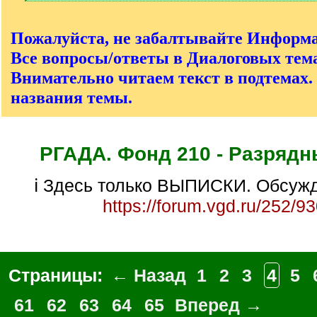
[
/
q
Пожалуйста, не забалтывайте Информ
]
Все вопросы/ответы в Диалоговых тема
Внимательно читаем текст в подтемах.
названия темы.
РГАДА. Фонд 210 - Разрядн
ℹ Здесь только ВЫПИСКИ. Обсужд
https://forum.vgd.ru/252/9
Страницы:
← Назад
1
2
3
4
5
61
62
63
64
65
Вперед →