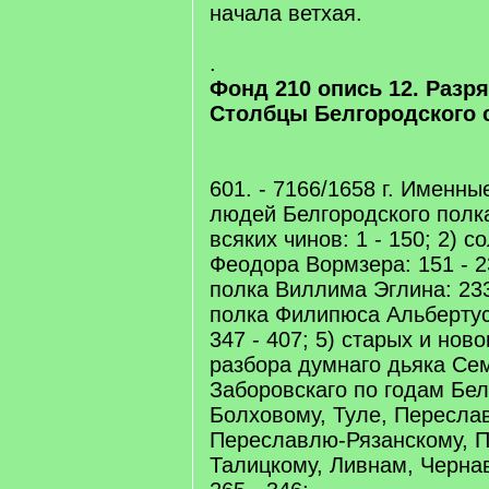
начала ветхая.
.
Фонд 210 опись 12. Разр
Столбцы Белгородского с
601. - 7166/1658 г. Именны
людей Белгородского полка
всяких чинов: 1 - 150; 2) с
Феодора Вормзера: 151 - 23
полка Виллима Эглина: 233
полка Филипюса Альбертус
347 - 407; 5) старых и но
разбора думнаго дьяка Се
Заборовскаго по годам Бел
Болховому, Туле, Пересла
Переславлю-Рязанскому, Пр
Талицкому, Ливнам, Черна