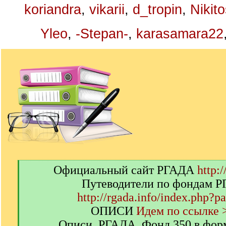
koriandra
,
vikarii
,
d_tropin
,
Nikit
Yleo
,
-Stepan-
,
karasamara22
[
Официальный сайт РГАДА
http:/
q
Путеводители по фондам 
]
http://rgada.info/index.php?p
ОПИСИ
Идем по ссылке 
Описи. РГАДА. Фонд 350 в фор