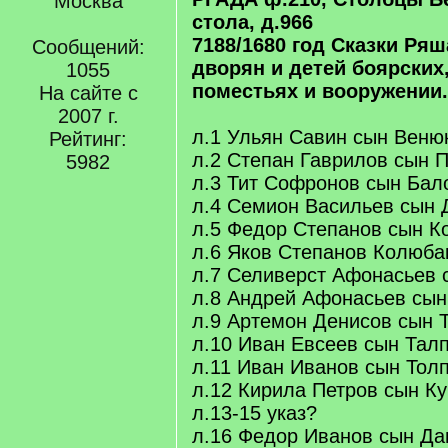
Москва
стола, д.966
7188/1680 год Сказки Ря
Сообщений:
дворян и детей боярских,
1055
поместьях и вооружении.
На сайте с
2007 г.
л.1 Ульян Савин сын Веню
Рейтинг:
л.2 Степан Гаврилов сын 
5982
л.3 Тит Софронов сын Бал
л.4 Семион Васильев сын
л.5 Федор Степанов сын К
л.6 Яков Степанов Колюба
л.7 Селиверст Афонасьев 
л.8 Андрей Афонасьев сын
л.9 Артемон Денисов сын 
л.10 Иван Евсеев сын Тал
л.11 Иван Иванов сын Толп
л.12 Кирила Петров сын К
л.13-15 указ?
л.16 Федор Иванов сын Д