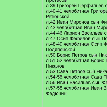
Протасов
л.39 Григорей Перфильев 
л.40-41 челобитная Григо
Ретюнской
л.42 Иван Миронов сын Фи
л.43 челобитная Иван Мир
л.44-46 Ларион Васильев 
л.47 Осип Фефилов сын П
л.48-49 челобитная Осип 
Подяпонской
л.50 Борис Петров сын Ни
л.51-52 челобитная Борис 
Никанов
л.53 Сава Петров сын Ник
л.54-55 челобитная Сава 
л.56 Иван Васильев сын 
л.57-58 челобитная Иван 
Федюнин