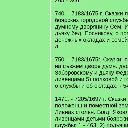
265 - 346;
740. - 7183/1675 г. Сказки
боярских городовой служб
думному дворянину Сем. И
дьяку бед. Посникову, о п
денежных окладах и семейн
л.
750. - 7183/1675г. Сказки,
на съзжем дворе думн. дво
Заборовскому и дьяку Фед
ливенцами 5) полковой и 
о службы и об окладах. - 5
1471. - 7205/1697 г. Сказк
положенш и поместной зем
Ливнах стольн. Богд. Яковл
ливенцами-детьми боярски
службы: 1 - 463; 2) подьяч