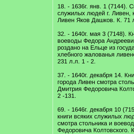
18. - 1636г. янв. 1 (7144). 
служилых людей г. Ливен, 
Ливен Яков Дашков. К. 71 л
32. - 1640г. мая 3 (7148). 
воеводы Федора Андреевич
роздано на Ельце из госуд
хлебного жалованья ливен
231 л.л. 1 - 2.
37. - 1640г. декабря 14. К
города Ливен смотра стол
Дмитрия Федоровича Колтов
2 -131.
69. - 1646г. декабря 10 (7
книги всяких служилых лю
смотра стольника и воево
Федоровича Колтовского. К.