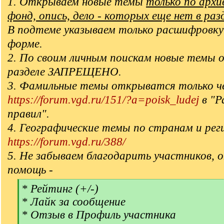
1. Открываем новые темы
только по арх
фонд, опись, дело - которых еще нет в раз
В подтеме указываем только расшифровку
форме.
2. По своим личным поискам новые темы 
разделе ЗАПРЕЩЕНО.
3. Фамильные темы открыватся только ч
https://forum.vgd.ru/151/?a=poisk_ludej
в "Р
правил".
4. Географические темы по странам и рег
https://forum.vgd.ru/388/
5. Не забываем благодарить участников, 
помощь -
[
* Рейтинг (+/-)
q
* Лайк за сообщение
]
* Отзыв в Профиль участника