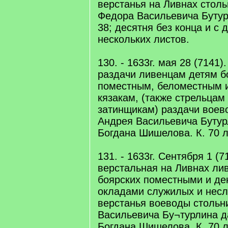
верстанья на Ливнах стол
Федора Васильевича Бутурли
38; десятня без конца и с 
нескольких листов.
130. - 1633г. мая 28 (7141
раздачи ливенцам детям б
поместным, беломестным 
кязакам, (также стрельцам
затинщикам) раздачи воев
Андрея Васильевича Бутур
Богдана Шишелова. К. 70 л.
131. - 1633г. Сентября 1 (7
верстальная на Ливнах ли
боярских поместными и д
окладами служилых и нес
верстанья воеводы стольн
Васильевича Бу¬турлина д
Богдана Шишелова. К. 70 л.