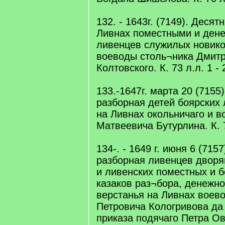
132. - 1643г. (7149). Деся
Ливнах поместными и ден
ливенцев служилых новико
воеводы столь¬ника Дмит
Колтовского. К. 73 л.л. 1 - 
133.-1647г. марта 20 (7155
разборная детей боярских
на Ливнах окольничаго и 
Матвеевича Бутурлина. К. 7
134-. - 1649 г. июня 6 (715
разборная ливенцев дворя
и ливенских поместных и 
казаков раз¬бора, денежно
верстанья на Ливнах воев
Петровича Кологривова да
приказа подячаго Петра Ов