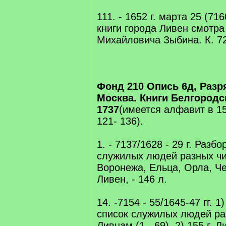
111. - 1652 г. марта 25 (7
книги города Ливен смотр
Михайловича Зыбина. К. 72 
Фонд 210 Опись 6д, Разря
Москва. Книги Белгородск
1737
(имеется алфавит в 15
121- 136).
1. - 7137/1628 - 29 г. Разбо
служилых людей разных чин
Воронежа, Ельца, Орла, Че
Ливен, - 146 л.
14. -7154 - 55/1645-47 гг. 
список служилых людей раз
Ливнам (1 - 69). 2) 155 г. 