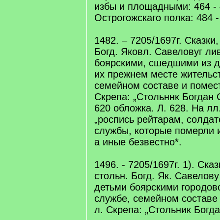
избы и площадными: 464 - 
Острогожскаго полка: 484 - 
1482. – 7205/1697г. Сказки
Богд. Яковл. Савеловуг л
боярскими, сшедшими из др
их прежнем месте жительст
семейном составе и поместь
Скрепа: „Стольннк Богдан С
620 обложка. Л. 628. На лл.
„роспись рейтарам, солда
службы, которые померли и
а иные безвестно*.
1496. - 7205/1697г. 1). Ска
стольн. Богд. Як. Савелов
детьми боярскими городов
службе, семейном составе 
л. Скрепа: „Стольник Богд