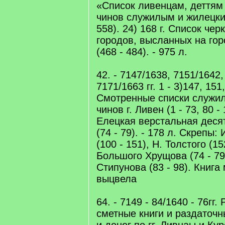
«Список ливенцам, деттям
чинов служилым и жилецки
558). 24) 168 г. Список чер
городов, высланных на го
(468 - 484). - 975 л.
42. - 7147/1638, 7151/1642
7171/1663 гг. 1 - 3)147, 151,
Смотренные списки служи
чинов г. Ливен (1 - 73, 80 - 
Елецкая верстальная деся
(74 - 79). - 178 л. Скрепы:
(100 - 151), Н. Толстого (152
Большого Хрущова (74 - 79)
Стипунова (83 - 98). Книга
выцвела
64. - 7149 - 84/1640 - 76гг
сметные книги и раздаточ