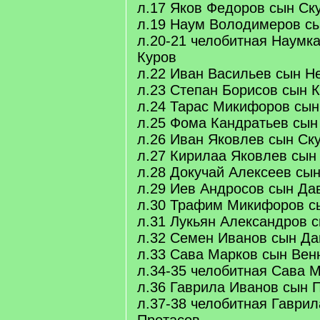
л.17 Яков Федоров сын Ск
л.19 Наум Володимеров с
л.20-21 челобитная Наумк
Куров
л.22 Иван Васильев сын Н
л.23 Степан Борисов сын 
л.24 Тарас Микифоров сын
л.25 Фома Кандратьев сын
л.26 Иван Яковлев сын Ск
л.27 Кирилаа Яковлев сын
л.28 Докучай Алексеев сын
л.29 Иев Андросов сын Да
л.30 Трафим Микифоров с
л.31 Лукьян Александров 
л.32 Семен Иванов сын Д
л.33 Сава Марков сын Вен
л.34-35 челобитная Сава 
л.36 Гаврила Иванов сын 
л.37-38 челобитная Гаври