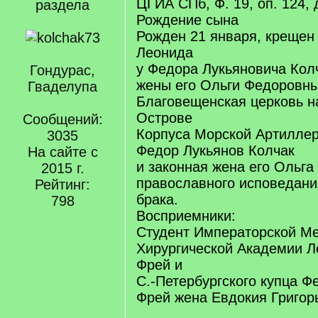
ЦГИА СПб, Ф. 19, оп. 124, д
раздела
Рождение сына
Рожден 21 января, крещен 
Леонида
у Федора Лукьяновича Кол
Гондурас,
жены его Ольги Федоровн
Гваделупа
Благовещенская церковь н
Острове
Сообщений:
Корпуса Морской Артилле
3035
Федор Лукьянов Колчак
На сайте с
и законная жена его Ольга
2015 г.
православного исповедания
Рейтинг:
брака.
798
Восприемники:
Студент Императорской Ме
Хирургической Академии 
Фрей и
С.-Петербургского купца 
Фрей жена Евдокия Григор