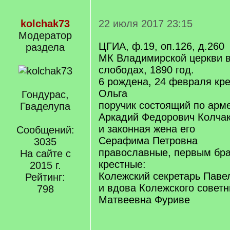
kolchak73
22 июля 2017 23:15
Модератор
ЦГИА, ф.19, оп.126, д.260
раздела
МК Владимирской церкви 
слободах, 1890 год.
6 рождена, 24 февраля кр
Ольга
Гондурас,
поручик состоящий по арм
Гваделупа
Аркадий Федорович Колча
и законная жена его
Сообщений:
Серафима Петровна
3035
православные, первым бр
На сайте с
крестные:
2015 г.
Колежский секретарь Паве
Рейтинг:
и вдова Колежского совет
798
Матвеевна Фуриве