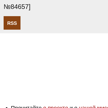
№84657]
RSS