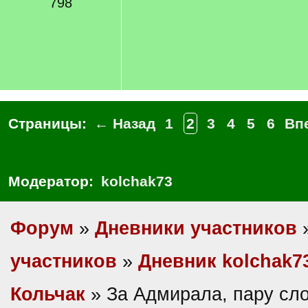
798
Страницы:
← Назад
1
2
3
4
5
6
Вп
Модератор:
kolchak73
Форум
»
Дневники участников
участников
»
Дневник kolchak7
Кольчак
» За Адмирала, пару сло