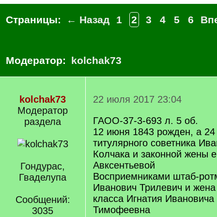
Страницы:
← Назад
1
2
3
4
5
6
Вп
Модератор:
kolchak73
kolchak73
22 июля 2017 23:04
Модератор
ГАОО-37-3-693 л. 5 об.
раздела
12 июня 1843 рожден, а 24
титулярного советника Ив
Колчака и законной жены 
Авксентьевой
Гондурас,
Восприемниками штаб-рот
Гваделупа
Иванович Трилевич и жена
класса Игнатия Ивановича
Сообщений:
Тимофеевна
3035