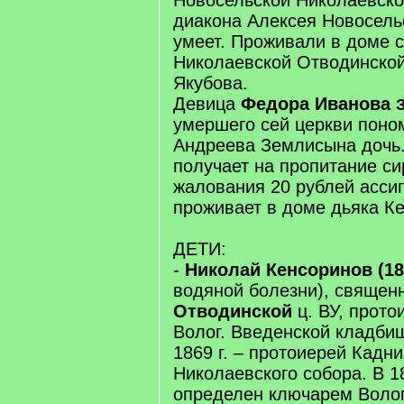
Новосельской Николаевско
диакона Алексея Новосельс
умеет. Проживали в доме 
Николаевской Отводинской
Якубова.
Девица
Федора Иванова
умершего сей церкви поно
Андреева Землисына дочь
получает на пропитание си
жалования 20 рублей асси
проживает в доме дьяка К
ДЕТИ:
-
Николай Кенсоринов (182
водяной болезни), священ
Отводинской
ц. ВУ, прото
Волог. Введенской кладби
1869 г. – протоиерей Кадни
Николаевского собора. В 1
определен ключарем Волог