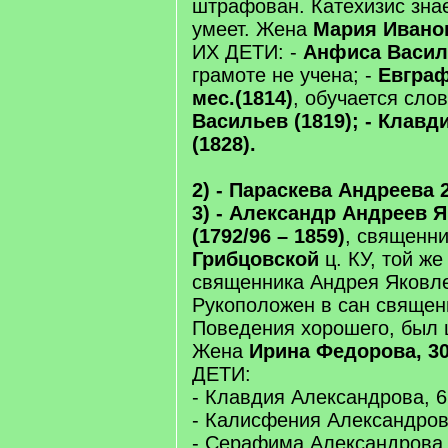
штрафован. Катехизис знает
умеет. Жена
Мария Ивано
ИХ ДЕТИ: -
Анфиса Василь
грамоте не учена; -
Евграф
мес.(1814)
, обучается сло
Васильев (1819); - Клавд
(1828).
2) - Параскева Андреева 2
3) - Александр Андреев Я
(1792/96 – 1859)
, священн
Грибцовской
ц. КУ, той ж
священника Андрея Яковле
Рукоположен в сан священн
Поведения хорошего, был 
Жена
Ирина Федорова, 30
ДЕТИ:
- Клавдия Александрова, 6 
- Калисфения Александрова,
- Серафима Александрова 