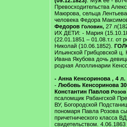
(09.12.1823)
. Муж ее - вот
Превосходительства Алекс
Маюрова, сельца Лентьева
человека Федора Максимо
Федоров
27 л(18
Головин,
ИХ ДЕТИ: - Мария (15.10.18
(22.01.1851 – 01.08.т.г. от 
Николай (10.06.1852).
ГОЛ
Ильинской Грибцовской ц.
Ивана Якубова дочь девица
родная Аполлинарии Кенс
- Анна Кенсоринова , 4 л. 
-
Любовь Кенсоринова 30 
Константин Павлов
Розов
псаломщик Рабангской Пре
ВУ, Богородской Подстаниц
пономаря Павла Розова сы
причетнического класса ВД
свидетельством. 4.06.1863