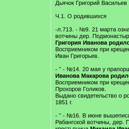
Дьячок Григорий Васильев
Ч.1. О родившихся
-л.713. - №9. 21 марта оз
вотчины дер. Подмонастыр
Григория Иванова родил
Восприемником при крещен
Иван Григорьев.
- " - №14. 20 мая у прапо
Иванова Макарова родил
Восприемником при креще
Прохоров Голиков.
Выдано свидетельство о р
1851 г.
- " - №16. В июне вышепис
Рабангской вотчины, дер.
крестьянина
Михаила Ива