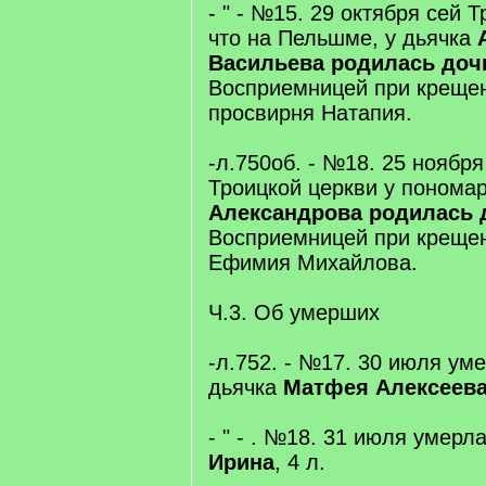
- " - №15. 29 октября сей 
что на Пельшме, у дьячка
Васильева родилась доч
Восприемницей при креще
просвирня Натапия.
-л.750об. - №18. 25 ноябр
Троицкой церкви у понома
Александрова родилась 
Восприемницей при крещен
Ефимия Михайлова.
Ч.3. Об умерших
-л.752. - №17. 30 июля уме
дьячка
Матфея Алексеева
- " - . №18. 31 июля умерл
Ирина
, 4 л.