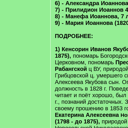
6) - Александра Иоаннова,
7) - Прилидион Иоаннов 4
8) - Манефа Иоаннова, 7 
9) - Мария Иоаннова (1820
ПОДРОБНЕЕ:
1) Кенсорин Иванов Якубов
1875),
пономарь Богородско
Церковном, пономарь
Пре
Рабангской
ц ВУ, природо
Грибцовской ц. умершего 
Алексеева Якубова сын. О
должность в 1828 г. Повед
читает и поёт хорошо, был
г., познаний достаточных. 
своему прошению в 1853 г
Екатерина Алексеевна
Но
(1798 - до 1875),
природой 