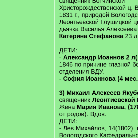
священник Вотчинской
Христорождественской ц. В
1831 г., природой Вологод
Леонтьевской Глушицкой ц
дьячка Василья Алексеева
Катерина Стефанова
23 л
ДЕТИ:
-
Александр Иоаннов 2 л(
1846 по причине глазной б
отделения ВДУ.
-
София Иоаннова (4 мес. 
3) Михаил Алексеев Якубо
священник
Леонтиевской
Жена
Мария Иванова, (17
от родов). Вдов.
ДЕТИ:
- Лев Михайлов, 14(1802),
Вологодского Кафедрально