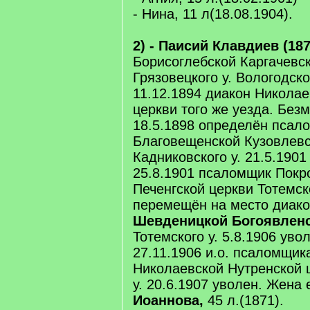
- Нина, 11 л(18.08.1904).
2) - Паисий Клавдиев (187
Борисоглебской Каргачевс
Грязовецкого у. Вологодск
11.12.1894 диакон Никола
церкви того же уезда. Без
18.5.1898 определён псал
Благовещенской Кузовлевс
Кадниковского у. 21.5.1901
25.8.1901 псаломщик Покро
Печенгской церкви Тотемско
перемещён на место диако
Шевденицкой Богоявленс
Тотемского у. 5.8.1906 уво
27.11.1906 и.о. псаломщик
Николаевской Нутренской 
у. 20.6.1907 уволен. Жена е
Иоаннова,
45 л.(1871).