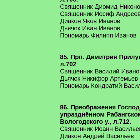
Священник Диомид Никон
Священник Иосиф Андрее
Диакон Яков Иванов
Дьячок Иван Иванов
Пономарь Филипп Иванов
85. Прп. Димитрия Прилуц
л.702
Священник Василий Ивано
Дьячок Никифор Артемьев
Пономарь Кондратий Васи
86. Преображения Господ
упразднённом Рабангско
Вологодского у., л.712.
Священник Иоанн Василье
Диакон Андрей Васильев