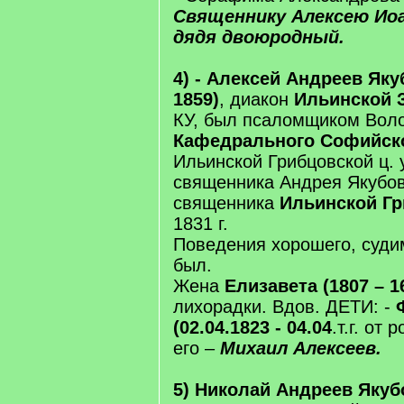
Священнику Алексею Иоа
дядя двоюродный.
4) - Алексей Андреев Якуб
1859)
, диакон
Ильинской 
КУ, был псаломщиком Воло
Кафедрального Софийск
Ильинской Грибцовской ц.
священника Андрея Якубов
священника
Ильинской Г
1831 г.
Поведения хорошего, суди
был.
Жена
Елизавета (1807 – 1
лихорадки. Вдов. ДЕТИ: -
(02.04.1823 - 04.04
.т.г. от
его –
Михаил Алексеев.
5) Николай Андреев Якубо