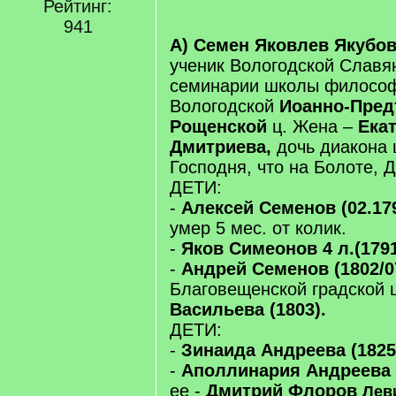
Рейтинг:
941
А) Семен Яковлев Якубов,
ученик Вологодской Славя
семинарии школы философ
Вологодской
Иоанно-Пред
Рощенской
ц. Жена –
Ека
Дмитриева,
дочь диакона 
Господня, что на Болоте, 
ДЕТИ:
-
Алексей Семенов (02.179
умер 5 мес. от колик.
-
Яков Симеонов 4 л.(1791 
-
Андрей Семенов (1802/0
Благовещенской градской 
Васильева (1803).
ДЕТИ:
-
Зинаида Андреева (1825 -
-
Аполлинария Андреева (
ее -
Дмитрий Флоров
Лев