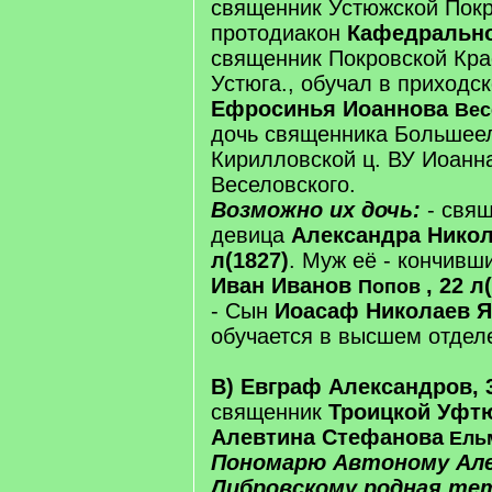
священник Устюжской Покр
протодиакон
Кафедрально
священник Покровской Крас
Устюга., обучал в приходс
Ефросинья Иоаннова
Вес
дочь священника Большее
Кирилловской ц. ВУ Иоанн
Веселовского.
Возможно их дочь:
- свящ
девица
Александра Никол
л(1827)
. Муж её - кончивш
Иван Иванов
, 22 л
Попов
- Сын
Иоасаф Николаев Як
обучается в высшем отдел
В) Евграф Александров, 3
священник
Троицкой Уфт
Алевтина Стефанова
Ель
Пономарю Автоному Але
Либровскому родная тет