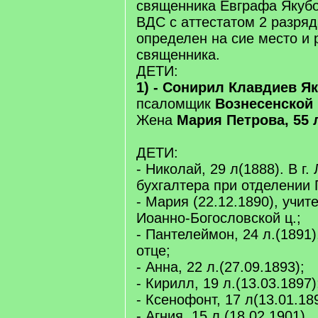
священника Евграфа Якубо
ВДС с аттестатом 2 разряд
определен на сие место и 
священника.
ДЕТИ:
1) - Сонирил Клавдиев Як
псаломщик
Вознесенской
Жена
Мария Петрова, 55 л
ДЕТИ:
- Николай, 29 л(1888). В г.
бухгалтера при отделении 
- Мария (22.12.1890), учит
Иоанно-Богословской ц.;
- Пантелеймон, 24 л.(1891)
отце;
- Анна, 22 л.(27.09.1893);
- Кирилл, 19 л.(13.03.1897)
- Ксенофонт, 17 л(13.01.18
- Агния, 15 л.(18.02.1901)