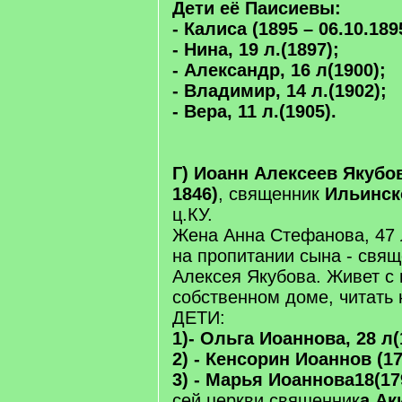
Дети её Паисиевы:
- Калиса (1895 – 06.10.18
- Нина, 19 л.(1897);
- Александр, 16 л(1900);
- Владимир, 14 л.(1902);
- Вера, 11 л.(1905).
Г) Иоанн Алексеев Якубов 
1846)
, священник
Ильинск
ц.КУ.
Жена Анна Стефанова, 47 л
на пропитании сына - свящ
Алексея Якубова. Живет с 
собственном доме, читать 
ДЕТИ:
1)- Ольга Иоаннова, 28 л(
2) - Кенсорин Иоаннов (17
3) - Марья Иоаннова18(17
сей церкви священник
а Ак