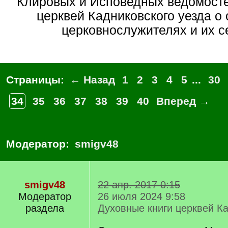
Клировых и Исповедных ведомосте
церквей Кадниковского уезда о
церковнослужителях и их с
Страницы:
← Назад
1
2
3
4
5
...
30
34
35
36
37
38
39
40
Вперед →
Модератор:
smigv48
smigv48
22 апр. 2017 0:15
Модератор
26 июля 2024 9:58
раздела
Духовные книги церквей Ка