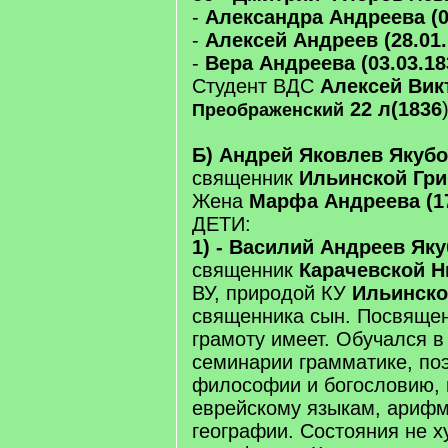
-
Александра Андреева (01
-
Алексей Андреев (28.01.
-
Вера Андреева (03.03.18
Студент ВДС
Алексей Вик
22 л(1836
Преображенский
Б) Андрей Яковлев Якубо
священник
Ильинской Гр
Жена
Марфа Андреева (1
ДЕТИ:
1) - Василий Андреев Якуб
священник
Карачевской Н
ВУ, природой КУ
Ильинск
священника сын. Посвящен 
грамоту имеет. Обучался в
семинарии грамматике, поэ
философии и богословию, 
еврейскому языкам, арифм
географии. Состояния не х