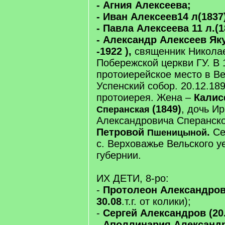
- Агния Алексеева;
- Иван Алексеев14 л(1837
- Павла Алексеева 11 л.(1
- Александр Алексеев Яку
-1922 ),
священник Никола
Побережской церкви ГУ. В 
протоиерейское место в В
Успенский собор. 20.12.18
протоиерея. Жена –
Калис
(1849)
, дочь И
Сперанская
Александровича Сперанск
Петровой
.
Се
Пшеницыной
с. Верховажье Вельского у
губернии.
ИХ ДЕТИ, 8-ро:
-
Протолеон Александров (
30.08
.т.г. от колики);
-
Сергей Александров (20.
-
Аполлинария Александро