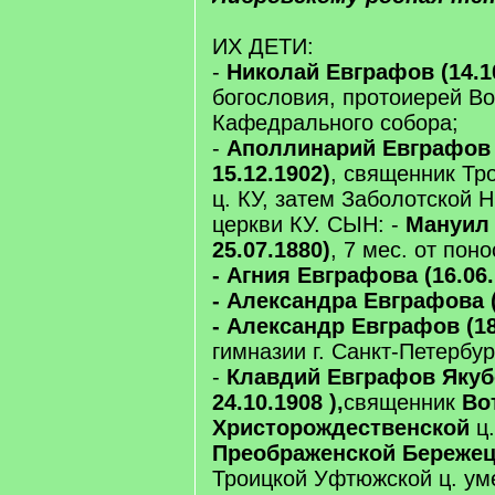
ИХ ДЕТИ:
-
Николай Евграфов (14.1
богословия, протоиерей Во
Кафедрального собора;
-
Аполлинарий Евграфов (
15.12.1902)
, священник Тр
ц. КУ, затем Заболотской 
церкви КУ. СЫН: -
Мануил 
25.07.1880)
, 7 мес. от поно
- Агния Евграфова (16.06.
- Александра Евграфова (
- Александр Евграфов (18
гимназии г. Санкт-Петербур
-
Клавдий Евграфов Якубо
24.10.1908 ),
священник
Во
Христорождественской
ц
Преображенской Береже
Троицкой Уфтюжской ц. ум