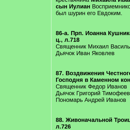
сын Иулиан
Восприемнико
был шурин его Евдоким.
86-а. Прп. Иоанна Кушни
ц., л.718
Священник Михаил Василь
Дьячок Иван Яковлев
87. Воздвижения Честног
Господня в Каменном конц
Священник Федор Иванов
Дьячок Григорий Тимофеев
Пономарь Андрей Иванов
88. Живоначальной Троиц
л.726