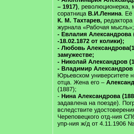
– 1917)
, революционерка, 
соратница
В.И.Ленина
. Её
К. М. Тахтарев,
редактора
журнала «Рабочая мысль»;
- Евлалия Александрова (
-18.02.1872 от колики);
- Любовь Александрова(13
замужестве;
- Николай Александров (1
- Владимир Александров 
Юрьевском университете н
отца. Жена его –
Алексан
(1887);
-
Нина Александрова (1889
задавлена на поезде). Пог
вследствите удостоверени
Череповецкого отд-ния СП
упр-ния ж/д от 4.11.1906 