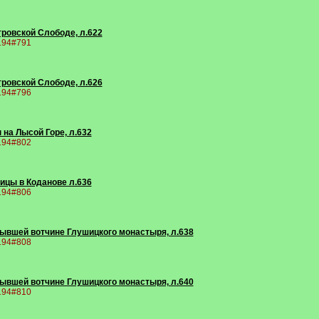
етровской Слободе, л.622
9194#791
етровской Слободе, л.626
9194#796
 на Лысой Горе, л.632
9194#802
ицы в Коданове л.636
9194#806
 бывшей вотчине Глушицкого монастыря, л.638
9194#808
 бывшей вотчине Глушицкого монастыря, л.640
9194#810