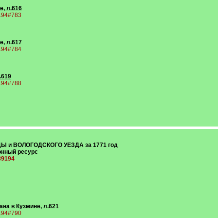
е, л.616
9194#783
е, л.617
9194#784
.619
9194#788
ДЫ и ВОЛОГОДСКОГО УЕЗДА за 1771 год
тронный ресурс
389194
ана в Кузмине, л.621
9194#790