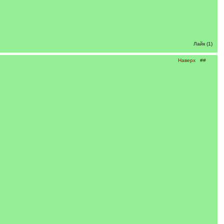
Лайк (1)
Наверх
##