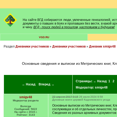
На сайте ВГД собираются люди, увлеченные генеалогией, исто
документы о павших в боях и пропавших без вести, в какой а
и чину.
ВГД - поиск людей в прошлом, настоящем и будущем!
VGD.RU
Раздел
Дневники участников
»
Дневники участников
»
Дневник smigv48
Основные сведения и выписки из Метрических книг, 
Страницы:
← Назад
1
2
← Назад
Вперед →
Модератор:
smigv48
smigv48
22 апреля 2017 0:15
26 июля 2024 9:58
Духовные книги церквей Кадниковского уезда
Модератор раздела
Основные выписки из Метрических книг, Кл
Вологда
сослуживцах и об отдельных личностях, п
Сообщений: 5622
На сайте с 2016 г.
Сведения из разных архивных документов
Рейтинг: 3143