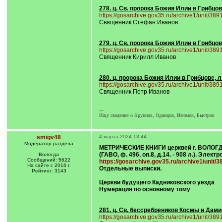
278. ц. Св. пророка Божия Илии в Грибцов
https://gosarchive.gov35.ru/archive1/unit/38
Священник Стефан Иванов
279. ц. Св. пророка Божия Илии в Грибцов
https://gosarchive.gov35.ru/archive1/unit/38
Священник Кирилл Иванов
280. ц. пророка Божия Илии в Грибцове, л
https://gosarchive.gov35.ru/archive1/unit/38
Священник Петр Иванов
---
Ищу сведения о Крупнов, Одинцов, Изюмов, Быстров
smigv48
4 марта 2024 13:44
Модератор раздела
МЕТРИЧЕСКИЕ КНИГИ церквей г. ВОЛОГ
(ГАВО, ф. 496, оп.8, д.14. - 908 л.). Элек
Вологда
Сообщений: 5622
https://gosarchive.gov35.ru/archive1/unit/
На сайте с 2016 г.
Отдельные выписки.
Рейтинг: 3143
Церкви будущего Кадниковского уезда
Нумерация по основному тому
281. ц. Св. бессребреников Космы и Дами
https://gosarchive.gov35.ru/archive1/unit/38