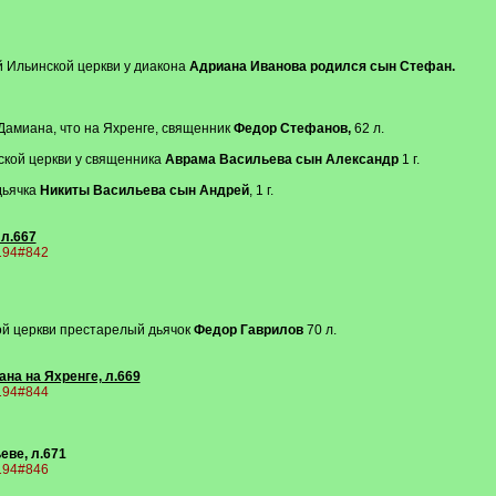
й Ильинской церкви у диакона
Адриана Иванова родился сын Стефан.
 Дамиана, что на Яхренге, священник
Федор Стефанов,
62 л.
нской церкви у священника
Аврама Васильева сын Александр
1 г.
 дьячка
Никиты Васильева сын Андрей
, 1 г.
 л.667
9194#842
ной церкви престарелый дьячок
Федор Гаврилов
70 л.
ана на Яхренге, л.669
9194#844
еве, л.671
9194#846