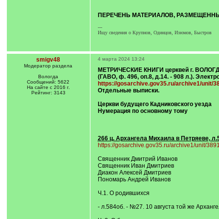
ПЕРЕЧЕНЬ МАТЕРИАЛОВ, РАЗМЕЩЕННЫХ 
---
Ищу сведения о Крупнов, Одинцов, Изюмов, Быстров
smigv48
4 марта 2024 13:24
Модератор раздела
МЕТРИЧЕСКИЕ КНИГИ церквей г. ВОЛОГ
(ГАВО, ф. 496, оп.8, д.14. - 908 л.). Элек
Вологда
Сообщений: 5622
https://gosarchive.gov35.ru/archive1/unit/
На сайте с 2016 г.
Отдельные выписки.
Рейтинг: 3143
Церкви будущего Кадниковского уезда
Нумерация по основному тому
266 ц. Архангела Михаила в Петряеве, л.
https://gosarchive.gov35.ru/archive1/unit/38
Священник Дмитрий Иванов
Священник Иван Дмитриев
Диакон Алексей Дмитриев
Пономарь Андрей Иванов
Ч.1. О родившихся
- л.584об. - №27. 10 августа той же Арханг