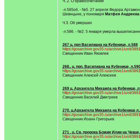
Ч..2. О бракосочетании
-л.585об. - №5. 27 апреля Федора Артамо
Шевнцыне, у пономаря
Матфея Андреева 
Ч.3. Об умерших
-л.586. - №2. 5 января умерла вышеписанн
267 ц. прп Василиана на Кубенице, л.588
https://gosarchive.gov35.ru/archive1/unit/38
Священник Иван Яковлев
268.. ц. прп. Василиана на Кубенице, л.59
https://gosarchive.gov35.ru/archive1/unit/38
Священник Алексей Алексеев
269 ц. Архангела Михаила на Кубенице, л
https://gosarchive.gov35.ru/archive1/unit/38
Священник Василий Дмитриев
270. ц.Архангела Михаила на Кубенице л
https://gosarchive.gov35.ru/archive1/unit/38
Священник Иоанн Григорьев
271 . ц. Св. пророка Божия Илии на Чевце,
https://gosarchive.gov35.ru/archive1/unit/38