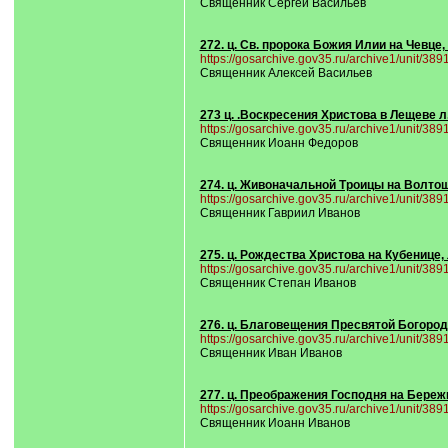
Священник Сергей Васильев
272. ц. Св. пророка Божия Илии на Чевце,
https://gosarchive.gov35.ru/archive1/unit/38
Священник Алексей Васильев
273 ц. .Воскресения Христова в Лещеве л
https://gosarchive.gov35.ru/archive1/unit/38
Священник Иоанн Федоров
274. ц. Живоначальной Троицы на Волтош
https://gosarchive.gov35.ru/archive1/unit/38
Священник Гавриил Иванов
275. ц. Рождества Христова на Кубенице, 
https://gosarchive.gov35.ru/archive1/unit/38
Священник Степан Иванов
276. ц. Благовещения Пресвятой Богород
https://gosarchive.gov35.ru/archive1/unit/38
Священник Иван Иванов
277. ц. Преображения Господня на Бережк
https://gosarchive.gov35.ru/archive1/unit/38
Священник Иоанн Иванов