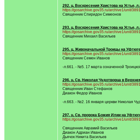
292. ц. Воскресения Христова на Устье, л
https://gosarchive.gov35.ru/archive1/unit/38
Священник Спиридон Симеонов
293. ц. Воскресения Христова на Устье, л
https://gosarchive.gov35.ru/archive1/unit/38
Священник Михаил Васильев
295. ц. Живоначальной Троицы на Уфтюге
https://gosarchive.gov35.ru/archive1/unit/38
Священник Семен Иванов
-л.661. - №5. 17 марта означенной Троицко
296. ц. Св. Николая Чудотворца в Верхне
https://gosarchive.gov35.ru/archive1/unit/38
Священник Иван Стефанов
Диакон Федор Иванов
-л.663. - №2. 16 января церкви Николая Ч
297. ц. Св. пророка Божия Илии на Уфтюге
https://gosarchive.gov35.ru/archive1/unit/38
Священник Аврамий Васильев
Диакон Адриан Иванов
Дьячок Никита Васильев