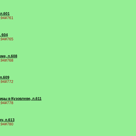
 л.601
9194#761
. 604
9194#765
ме, л.608
9194#768
л.609
9194#772
ицы в Кузовлеве, л.611
9194#778
у, л.613
9194#780