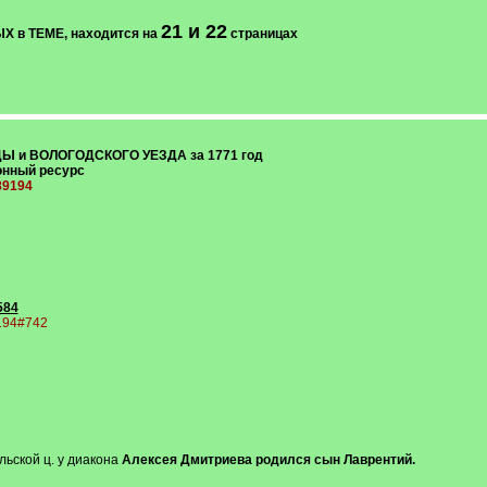
21 и 22
в ТЕМЕ, находится на
страницах
ДЫ и ВОЛОГОДСКОГО УЕЗДА за 1771 год
тронный ресурс
389194
584
9194#742
ельской ц. у диакона
Алексея Дмитриева родился сын Лаврентий.