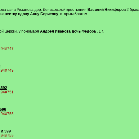
нова сына Резанова дер. Денисовской крестьянин
Василий Никифоров
2 брако
невестку вдову Анну Борисову
, вторым браком.
ой церкви. у пономаря
Андрея Иванова дочь Федора
, 1 г.
9194#747
0
9194#749
.592
9194#751
.596
9194#755
 л.599
9194#759