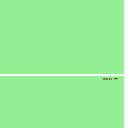
Наверх
##