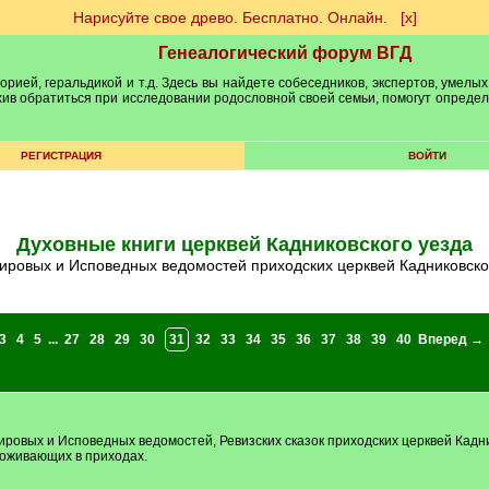
Нарисуйте свое древо. Бесплатно. Онлайн.
[х]
Генеалогический форум ВГД
рией, геральдикой и т.д. Здесь вы найдете собеседников, экспертов, умелых
рхив обратиться при исследовании родословной своей семьи, помогут опреде
РЕГИСТРАЦИЯ
ВОЙТИ
Духовные книги церквей Кадниковского уезда
Клировых и Исповедных ведомостей приходских церквей Кадниковско
3
4
5
...
27
28
29
30
31
32
33
34
35
36
37
38
39
40
Вперед →
ировых и Исповедных ведомостей, Ревизских сказок приходских церквей Кадни
роживающих в приходах.