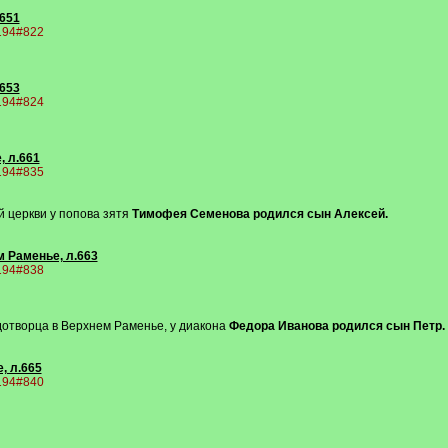
.651
9194#822
.653
9194#824
, л.661
9194#835
й церкви у попова зятя
Тимофея Семенова родился сын Алексей.
м Раменье, л.663
9194#838
удотворца в Верхнем Раменье, у диакона
Федора Иванова родился сын Петр.
, л.665
9194#840