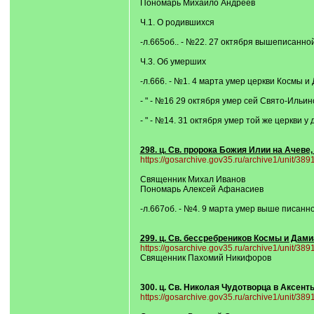
Пономарь Михайло Андреев
Ч.1. О родившихся
-л.665об.. - №22. 27 октября вышеписанно
Ч.3. Об умерших
-л.666. - №1. 4 марта умер церкви Космы и
- " - №16 29 октября умер сей Свято-Ильи
- " - №14. 31 октября умер той же церкви у
298. ц. Св. пророка Божия Илии на Ачеве,
https://gosarchive.gov35.ru/archive1/unit/38
Священник Михал Иванов
Пономарь Алексей Афанасиев
-л.667об. - №4. 9 марта умер выше писан
299. ц. Св. бессребреников Космы и Дами
https://gosarchive.gov35.ru/archive1/unit/38
Священник Пахомий Никифоров
300. ц. Св. Николая Чудотворца в Аксенть
https://gosarchive.gov35.ru/archive1/unit/38