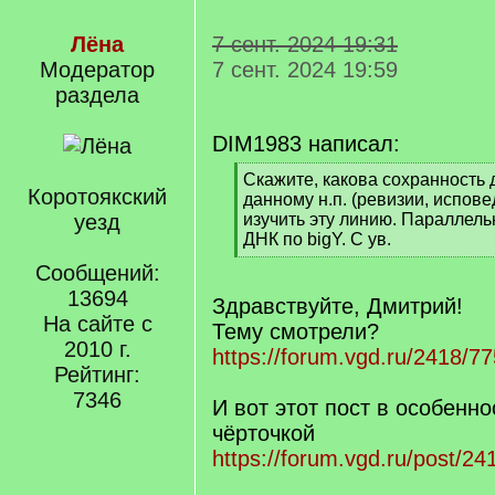
Лёна
7 сент. 2024 19:31
Модератор
7 сент. 2024 19:59
раздела
DIM1983 написал:
[
Скажите, какова сохранность 
Коротоякский
q
данному н.п. (ревизии, испов
]
уезд
изучить эту линию. Параллель
ДНК по bigY. С ув.
[
Сообщений:
/
13694
q
Здравствуйте, Дмитрий!
]
На сайте с
Тему смотрели?
2010 г.
https://forum.vgd.ru/2418/77
Рейтинг:
7346
И вот этот пост в особенно
чёрточкой
https://forum.vgd.ru/post/