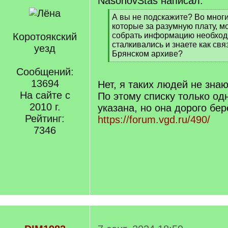
NasonovStas написал:
[
А вы не подскажите? Во многи
q
которые за разумную плату, мо
]
Коротоякский
собрать информацию необход
сталкивались и знаете как свя
уезд
Брянском архиве?
[
Сообщений:
/
q
13694
Нет, я таких людей не знаю
]
На сайте с
По этому списку только о
2010 г.
указана, но она дорого бер
Рейтинг:
https://forum.vgd.ru/490/
7346