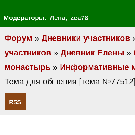
Модераторы:
Лёна
,
zea78
Форум
»
Дневники участников
участников
»
Дневник Елены
»
монастырь
»
Информативные 
Тема для общения [тема №77512
RSS