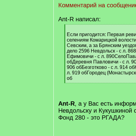
Комментарий на сообщени
Ant-R написал:
[
q
Если пригодится: Первая рев
]
селениям Комарицкой волости
Севским, а за Брянским уездо
дело 2596 Невдольск - с л. 868
Ефимовичи - с л. 890СелоПавл
обДеревня Павловичи - с л. 90
906 обБезготково - с л. 914 о
л. 919 обГородец (Монастырски
об
[
/
q
]
Ant-R
, а у Вас есть инфор
Невдольску и Кукушкиной 
Фонд 280 - это РГАДА?