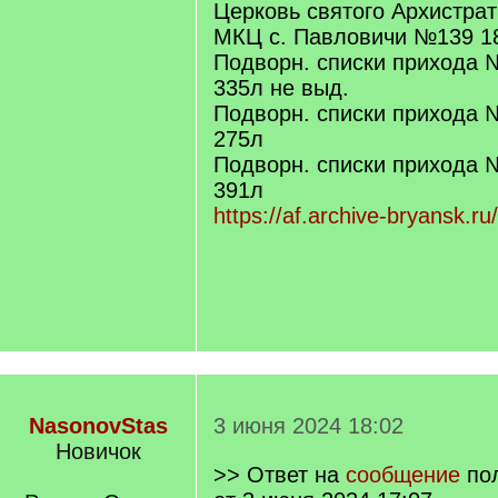
Церковь святого Архистра
МКЦ с. Павловичи №139 18
Подворн. списки прихода 
335л не выд.
Подворн. списки прихода 
275л
Подворн. списки прихода 
391л
https://af.archive-bryansk
NasonovStas
3 июня 2024 18:02
Новичок
>> Ответ на
сообщение
по