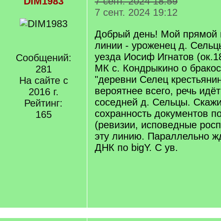
DIM1983
7 сент. 2024 18:59
7 сент. 2024 19:12
Добрый день! Мой прямой 
линии - уроженец д. Сель
уезда Иосиф Игнатов (ок.18
Сообщений:
МК с. Кондрыкино о бракос
281
"деревни Селец крестьянин"
На сайте с
вероятнее всего, речь идё
2016 г.
соседней д. Сельцы. Скажи
Рейтинг:
сохранность документов по
165
(ревизии, исповедные росп
эту линию. Параллельно ж
ДНК по bigY. С ув.