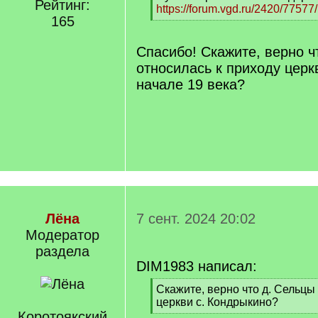
Рейтинг:
https://forum.vgd.ru/2420/77577/
165
[
/
q
Спасибо! Скажите, верно ч
]
относилась к приходу церк
начале 19 века?
Лёна
7 сент. 2024 20:02
Модератор
раздела
DIM1983 написал:
[
Скажите, верно что д. Сельцы
q
церкви с. Кондрыкино?
]
Коротоякский
[