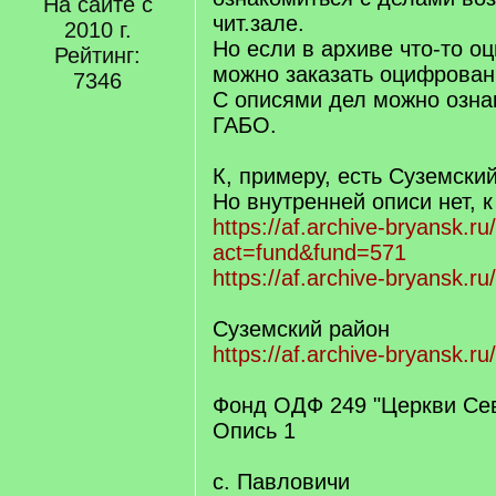
На сайте с
чит.зале.
2010 г.
Но если в архиве что-то о
Рейтинг:
можно заказать оцифрован
7346
С описями дел можно озна
ГАБО.
К, примеру, есть Суземски
Но внутренней описи нет, 
https://af.archive-bryansk.ru
act=fund&fund=571
https://af.archive-bryansk.r
Суземский район
https://af.archive-bryansk.r
Фонд ОДФ 249 "Церкви Сев
Опись 1
с. Павловичи