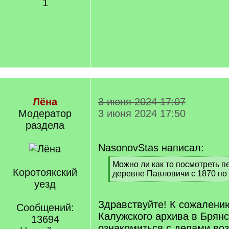
1
Лёна
3 июня 2024 17:07
Модератор
3 июня 2024 17:50
раздела
NasonovStas написал:
[
Можно ли как то посмотреть п
Коротоякский
q
деревне Павловичи с 1870 по
]
уезд
[
/
q
Здравствуйте! К сожалению
Сообщений:
]
Калужского архива в Брян
13694
ознакомиться с делами во