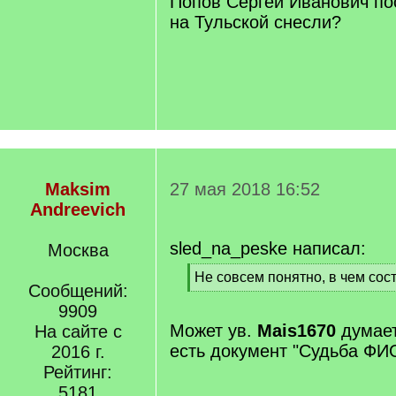
Попов Сергей Иванович пос
на Тульской снесли?
Maksim
27 мая 2018 16:52
Andreevich
sled_na_peske написал:
Москва
[
Не совсем понятно, в чем сос
Сообщений:
q
[
]
9909
/
q
Может ув.
Mais1670
думает
На сайте с
]
есть документ "Судьба ФИ
2016 г.
Рейтинг:
5181