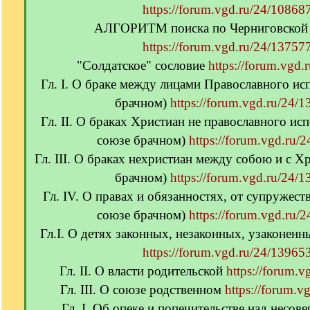
https://forum.vgd.ru/24/108687
АЛГОРИТМ поиска по Черниговской 
https://forum.vgd.ru/24/137577
"Солдатское" сословие
https://forum.vgd.
Гл. I. О браке между лицами Православного ис
брачном)
https://forum.vgd.ru/24/1
Гл. II. О браках Христиан не православного ис
союзе брачном)
https://forum.vgd.ru/
Гл. III. О браках нехристиан между собою и с Х
брачном)
https://forum.vgd.ru/24/1
Гл. IV. О правах и обязанностях, от супружес
союзе брачном)
https://forum.vgd.ru/
Гл.I. О детях законных, незаконных, узаконен
https://forum.vgd.ru/24/139653
Гл. II. О власти родительской
https://forum.v
Гл. III. О союзе родственном
https://forum.v
Гл. I. Об опеке и попечительстве над несо