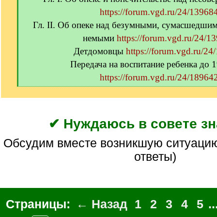
https://forum.vgd.ru/24/139684
Гл. II. Об опеке над безумными, сумасшедши
немыми
https://forum.vgd.ru/24/1
Детдомовцы
https://forum.vgd.ru/24
Передача на воспитание ребенка до 1
https://forum.vgd.ru/24/189642
[
/
q
]
✔ Нуждаюсь в совете зн
Обсудим вместе возникшую ситуацию____ (вопросы/
ответы)
Страницы:
← Назад
1
2
3
4
5
..