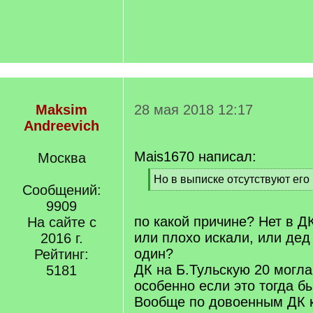
Maksim
28 мая 2018 12:17
Andreevich
Mais1670 написал:
Москва
[
Но в выписке отсутствуют его
Сообщений:
q
[
]
9909
/
q
по какой причине? Нет в Д
На сайте с
]
или плохо искали, или дед
2016 г.
один?
Рейтинг:
ДК на Б.Тульскую 20 могла
5181
особенно если это тогда б
Вообще по довоенным ДК 