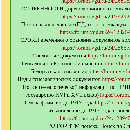
https://forum.vgd.ru/24/26805
ОСОБЕННОСТИ дореволюционного генеалог
https://forum.vgd.ru/24/74292
Персональные данные (ПД) о гос. служащих 
https://forum.vgd.ru/24/123254
СРОКИ временного хранения документов ар
https://forum.vgd.ru/24/25667
Сословные документы
https://forum.vgd.
Генеалогия в Российской империи
https://for
Белорусская генеалогия
https://forum.vgd
Виды генеалогических документов
https://for
Поиск генеалогической информации по ПР
государство XVI и XVII веков)
https://forum
Смена фамилии до 1917 года
https://forum.v
Усыновление до 1917 года и посл
https://forum.vgd.ru/24/123945
АЛГОРИТМ поиска. Поиск по Си