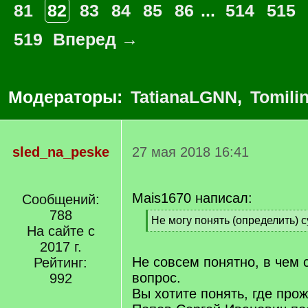
81
82
83
84
85
86
...
514
515
519
Вперед →
Модераторы:
TatianaLGNN
,
Tomili
sled_na_peske
27 мая 2018 16:41
Mais1670 написал:
Сообщений:
788
[
Не могу понять (определить) с
На сайте с
q
[
]
2017 г.
/
q
Не совсем понятно, в чем 
Рейтинг:
]
вопрос.
992
Вы хотите понять, где про