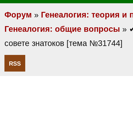
Форум
»
Генеалогия: теория и 
Генеалогия: общие вопросы
» 
совете знатоков [тема №31744]
RSS