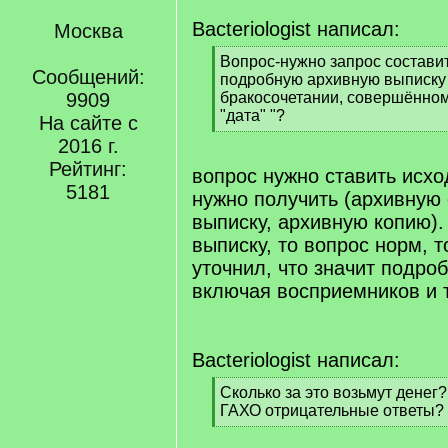
Bacteriologist написал:
Москва
[
Вопрос-нужно запрос составит
Сообщений:
q
подробную архивную выписку 
]
9909
бракосочетании, совершённом 
"дата" "?
На сайте с
[
2016 г.
/
Рейтинг:
q
вопрос нужно ставить исход
]
5181
нужно получить (архивную 
выписку, архивную копию)
выписку, то вопрос норм, т
уточнил, что значит подро
включая восприемников и т.
Bacteriologist написал:
[
Сколько за это возьмут денег
q
ГАХО отрицательные ответы?
]
[
/