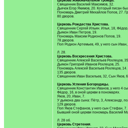
Церковь Живоначальной Троицы.
Священник Василий Максимов, 32.
Дьячок Егор Якимов, 20. Который писан бы
Пономарь Дмитрий Михайлов Попов, 27. Гри
80 дворов.
Церковь Рождества Христова.
Священник Сергей Ильин. Илья, 18, Фёдор,
Дьякон Иван Петров, 19.
Пономарь Максим Родионов Попов, 19.
78 дворов.
Поп Родион Артемьев, 49, у него сын Иван,
Л. 28.
Церковь Воскресения Христова.
Священник Алексей Васильев Рохлецов, 35.
Дьякон Григорий Иванов Рохлецов, 25.
Пономарь Алексей Васильев Рохлецов, 14.
135 дворов.
Священник Иван Васильев, 32, Сын Яков, 6
Церковь Успения Богородицы.
Священник Константин Иванов, у него 4 сын
Фёдор, 16, в оной церкви в пономарях.
Яков, 20, Иван, 7.
У дьякона два сына: Пётр, 3, Александр, по
129 дворов.
Поп Яков Стефанов, у него сын Стефан, 7. 
Бывший оной церкви пономарь Василий Мал
Л. 28 об.
Церковь Стретения
.