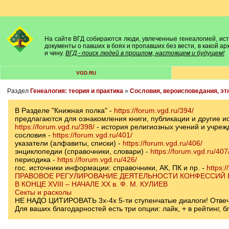
На сайте ВГД собираются люди, увлеченные генеалогией, исто
документы о павших в боях и пропавших без вести, в какой а
и чину.
ВГД - поиск людей в прошлом, настоящем и будущем!
VGD.RU
Раздел
Генеалогия: теория и практика
»
Сословия, вероисповедания, эт
В Разделе "Книжная полка" -
https://forum.vgd.ru/394/
предлагаются для ознакомления книги, публикации и другие и
https://forum.vgd.ru/398/
- история религиозных учений и учреж
сословия -
https://forum.vgd.ru/401/
указатели (алфавиты, списки) -
https://forum.vgd.ru/406/
энциклопедии (справочники, словари) -
https://forum.vgd.ru/407
периодика -
https://forum.vgd.ru/426/
гос. источники информации: справочники, АК, ПК и пр. -
https:/
ПРАВОВОЕ РЕГУЛИРОВАНИЕ ДЕЯТЕЛЬНОСТИ КОНФЕССИЙ
В КОНЦЕ XVIII – НАЧАЛЕ ХХ в. Ф. М. КУЛИЕВ
Секты и расколы
НЕ НАДО ЦИТИРОВАТЬ 3х-4х 5-ти ступенчатые диалоги! Отвечай
Для ваших благодарностей есть три опции: лайк, + в рейтинг,