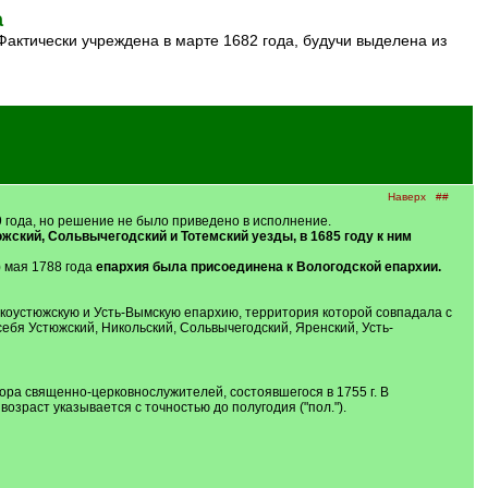
а
Наверх
##
 года, но решение не было приведено в исполнение.
жский, Сольвычегодский и Тотемский уезды, в 1685 году к ним
) мая 1788 года
епархия была присоединена к Вологодской епархии.
оустюжскую и Усть-Вымскую епархию, территория которой совпадала с
ебя Устюжский, Никольский, Сольвычегодский, Яренский, Усть-
збора священно-церковнослужителей, состоявшегося в 1755 г. В
зраст указывается с точностью до полугодия ("пол.").