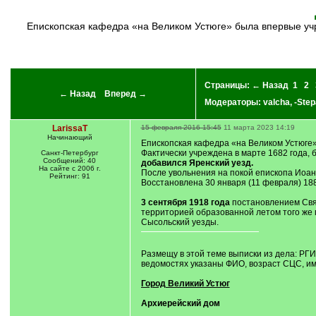
Епископская кафедра «на Великом Устюге» была впервые учреждена на Московском Соборе 26 января (5 февраля) 1589 года. Фактически учреждена в марте 1682 года, будучи выделена из
Страницы:
← Назад
1
2
← Назад
Вперед →
Модераторы:
valcha
,
-Step
LarissaT
15 февраля 2016 15:45
11 марта 2023 14:19
Начинающий
Епископская кафедра «на Великом Устюге»
Фактически учреждена в марте 1682 года, 
Санкт-Петербург
Сообщений: 40
добавился Яренский уезд.
На сайте с 2006 г.
После увольнения на покой епископа Иоан
Рейтинг: 91
Восстановлена 30 января (11 февраля) 188
3 сентября 1918 года
постановлением Свящ
территорией образованной летом того же г
Сысольский уезды.
Размещу в этой теме выписки из дела: РГИА
ведомостях указаны ФИО, возраст СЦС, имя
Город Великий Устюг
Архиерейский дом