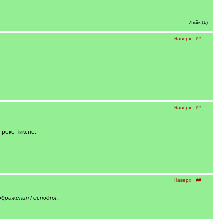
Лайк (1)
Наверх
##
Наверх
##
реке Тиксне.
Наверх
##
ображения Господня
.