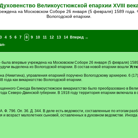
Духовенство Великоустюжской епархии XVIII век
Вологодской епархии.
3
4
5
6
7
8
9
10
11
12
13
14
Вперед →
an-
 была впервые учреждена на Московском Соборе 26 января (5 февраля) 1589
будучи выделена из Вологодской епархии. В состав новой епархии вошли
Устю
на (Никитина), управления епархией поручено Вологодскому архиерею. 6 (17
8 года как викариатство Вологодской епархии.
енного Синода Великоустюжское викариатство было преобразовано в Велик
ода Северо-Двинской губернии. В 1918 году территория епархии включала в с
. Ф. 796. Оп. 36. Д. 344. В деле есть ведомости, составленные по итогам ра
 и возраст малолетних сыновей, оставленных в духовном ведомстве. Иногда во