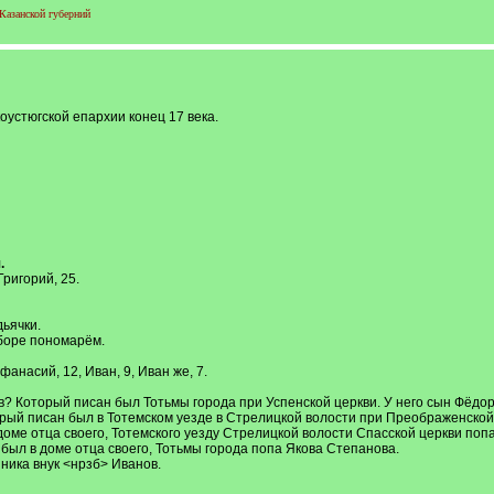
Казанской губерний
оустюгской епархии конец 17 века.
.
Григорий, 25.
дьячки.
боре пономарём.
анасий, 12, Иван, 9, Иван же, 7.
 Который писан был Тотьмы города при Успенской церкви. У него сын Фёдор,
рый писан был в Тотемском уезде в Стрелицкой волости при Преображенской
оме отца своего, Тотемского уезду Стрелицкой волости Спасской церкви попа
был в доме отца своего, Тотьмы города попа Якова Степанова.
ика внук <нрзб> Иванов.