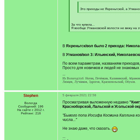
]
[
q
Это приходы не Яхреньгской, а Утмано
]
[
/
q
]
За что купила...
Я вообще Утмановской волости не вижу на эт
[
/
q
]
В
Яхреньгск/вол было 2 прихода: Никола
В
Утманов/вол 3: Ильинский, Николаевск
По всем параметрам, названиям приходов,
Просто для новичков и людей не знакомых 
---
Из Вологод/губ: Ногин, Печёнкин, Калининский, Абрамов
Лямцев, Лучников, Здрогов, Краснопольский, Обухов.
Stephen
5 февраля 2021 22:58
Просматривая выложенную недавно
"Книг
Вологда
Красноборской, Лальской и Усольской ок
Сообщений: 196
На сайте с 2012 г.
Рейтинг: 216
"Бывого попа Иосифа Космина Каплина ко
числа..."
Не знаю даже, что сказать.
---