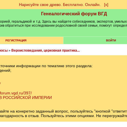
Нарисуйте свое древо. Бесплатно. Онлайн.
[х]
Генеалогический форум ВГД
рией, геральдикой и т.д. Здесь вы найдете собеседников, экспертов, умелых
рхив обратиться при исследовании родословной своей семьи, помогут опреде
РЕГИСТРАЦИЯ
ВОЙТИ
носы
»
Вероисповедания, церковная практика...
сточники информации по тематике этого раздела:
дений;
/
/forum.vgd.ru/397/
 В РОССИЙСКОЙ ИМПЕРИИ
те на конкретно заданный вопрос, пользуйтесь "кнопкой "ответит
 благодарность в отзыв. Пользуйтесь этими опциями. Не перегружай