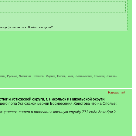
овскую) ссылаются. В чём там дело?
атин, Русанов, Чебыкин, Помелов, Мариев, Нагаев, Усов, Логиновский, Росохин, Лямчин-
Наверх
##
тюг и Устюжской округи, г. Никольск и Никольской округи,
его попа Устюжской церкви Воскресения Христова что на Сполье:
ященства лишен и отослан в военную службу 773 года декабря 2