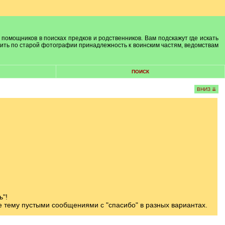
 помощников в поисках предков и родственников. Вам подскажут где искать
лить по старой фотографии принадлежность к воинским частям, ведомствам
ПОИСК
ВНИЗ ⇊
ь"!
те тему пустыми сообщениями с "спасибо" в разных вариантах.