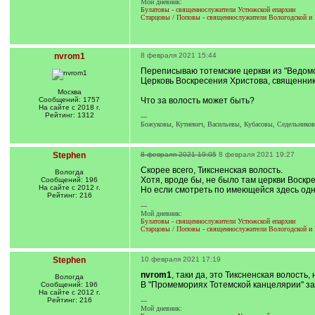
Мой дневник:
Булатовы - священнослужители Устюжской епархии
Старцовы / Поповы - священнослужители Вологодской и 
nvrom1
8 февраля 2021 15:44
Переписываю тотемские церкви из "Ведомост
Церковь Воскресения Христова, священник 
Москва
Сообщений: 1757
Что за волость может быть?
На сайте с 2018 г.
Рейтинг: 1312
---
Божуковы, Кутневич, Васильевы, Кубасовы, Седельников
Stephen
8 февраля 2021 19:05
8 февраля 2021 19:27
Скорее всего, Тиксненская волость.
Вологда
Хотя, вроде бы, не было там церкви Воскр
Сообщений: 196
На сайте с 2012 г.
Но если смотреть по имеющейся здесь одно
Рейтинг: 216
---
Мой дневник:
Булатовы - священнослужители Устюжской епархии
Старцовы / Поповы - священнослужители Вологодской и 
Stephen
10 февраля 2021 17:19
nvrom1
, таки да, это Тиксненская волость,
Вологда
В "Промемориях Тотемской канцелярии" за
Сообщений: 196
На сайте с 2012 г.
Рейтинг: 216
---
Мой дневник: