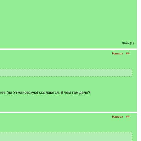
Лайк (1)
Наверх
##
 неё (на Утмановскую) ссылаются. В чём там дело?
Наверх
##