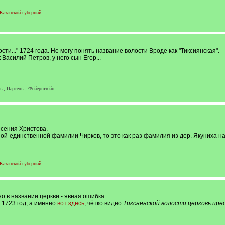
Казанской губерний
и..." 1724 года. Не могу понять название волости Вроде как "Тиксиянская".
Василий Петров, у него сын Егор...
ы, Партель , Фейерштейн
есения Христова.
й-единственной фамилии Чирков, то это как раз фамилия из дер. Якуниха на 
Казанской губерний
 но в названии церкви - явная ошибка.
 1723 год, а именно
вот здесь
, чётко видно
Тиксненской волости церковь пре