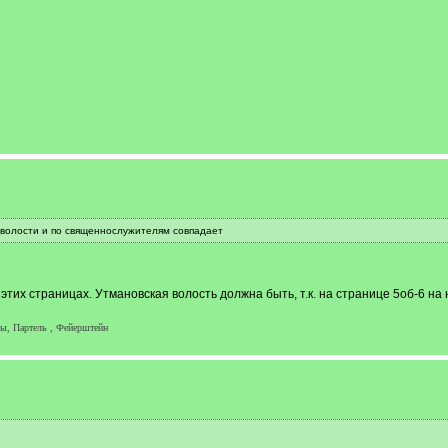
 волости и по священнослужителям совпадает
этих страницах. Утмановская волость должна быть, т.к. на странице 5об-6 на
ы, Партель , Фейерштейн