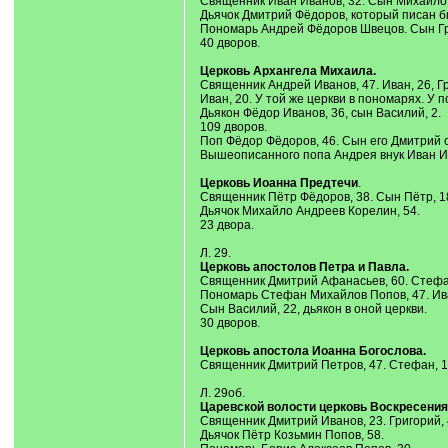
Священник Иван Иванов, 32. Сын Михайло,
Дьячок Дмитрий Фёдоров, который писан б
Пономарь Андрей Фёдоров Швецов. Сын Гр
40 дворов.
Церковь Архангела Михаила.
Священник Андрей Иванов, 47. Иван, 26, Гр
Иван, 20. У той же церкви в пономарях. У 
Дьякон Фёдор Иванов, 36, сын Василий, 2.
109 дворов.
Поп Фёдор Фёдоров, 46. Сын его Дмитрий о
Вышеописанного попа Андрея внук Иван И
Церковь Иоанна Предтечи
.
Священник Пётр Фёдоров, 38. Сын Пётр, 18
Дьячок Михайло Андреев Корелин, 54.
23 двора.
Л. 29.
Церковь апостолов Петра и Павла.
Священник Дмитрий Афанасьев, 60. Стефан
Пономарь Стефан Михайлов Попов, 47. Иван,
Сын Василий, 22, дьякон в оной церкви.
30 дворов.
Церковь апостола Иоанна Богослова.
Священник Дмитрий Петров, 47. Стефан, 15,
Л. 29об.
Царевской волости церковь Воскресения
Священник Дмитрий Иванов, 23. Григорий, 4
Дьячок Пётр Козьмин Попов, 58.