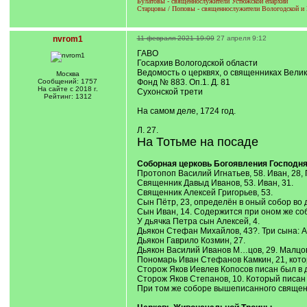
Булатовы - священнослужители Устюжской епархии
Старцовы / Поповы - священнослужители Вологодской и 
nvrom1
11 февраля 2021 19:09
27 апреля 9:12
ГАВО
Госархив Вологодской области
Ведомость о церквях, о священниках Велик
Москва
Сообщений: 1757
Фонд № 883. Оп.1. Д. 81
На сайте с 2018 г.
Сухонской трети
Рейтинг: 1312
На самом деле, 1724 год.
Л. 27.
На Тотьме на посаде
Соборная церковь Богоявления Господня
Протопоп Василий Игнатьев, 58. Иван, 28, 
Священник Давыд Иванов, 53. Иван, 31.
Священник Алексей Григорьев, 53.
Сын Пётр, 23, определён в оный собор во 
Сын Иван, 14. Содержится при оном же со
У дьячка Петра сын Алексей, 4.
Дьякон Стефан Михайлов, 43?. Три сына: Аф
Дьякон Гаврило Козмин, 27.
Дьякон Василий Иванов М…цов, 29. Малцов?
Пономарь Иван Стефанов Камкин, 21, кото
Сторож Яков Иевлев Копосов писан был в д
Сторож Яков Степанов, 10. Который писан 
При том же соборе вышеписанного священн