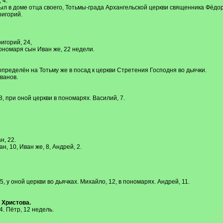
 4.
ыл в доме отца своего, Тотьмы-града Архангельской церкви священника Фёдо
игорий.
игорий, 24,
пономаря сын Иван же, 22 недели.
пределён на Тотьму же в посад к церкви Стретения Господня во дьячки.
ванов.
, при оной церкви в пономарях. Василий, 7.
, 22.
 10, Иван же, 8, Андрей, 2.
 у оной церкви во дьячках. Михайло, 12, в пономарях. Андрей, 11.
 Христова.
. Пётр, 12 недель.