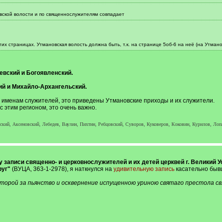
вской волости и по священнослужителям совпадает
их страницах. Утмановская волость должна быть, т.к. на странице 5об-6 на неё (на Утман
евский и Богоявленский.
ий и Михайло-Архангельский.
 именам служителей, это приведены Утмановские приходы и их служители.
с этим регионом, это очень важно.
ский, Аксеновский, Лебедев, Ваулин, Пихтин, Ребцовский, Суворов, Куковеров, Коковин, Курилов, Лоп
у записи священно- и церковнослужителей и их детей церквей г. Великий Ус
руг"
(ВУЦА, 363-1-2978), я наткнулся на
удивительную запись
касательно бывш
торой за пьянство и осквернение испущенною уриною святаго престола св