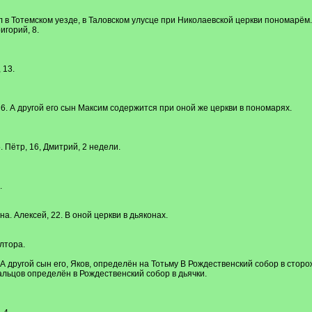
л в Тотемском уезде, в Таловском улусце при Николаевской церкви пономарём.
горий, 8.
 13.
 6. А другой его сын Максим содержится при оной же церкви в пономарях.
 Пётр, 16, Дмитрий, 2 недели.
.
а. Алексей, 22. В оной церкви в дьяконах.
лтора.
А другой сын его, Яков, определён на Тотьму В Рождественский собор в сторо
ьцов определён в Рождественский собор в дьячки.