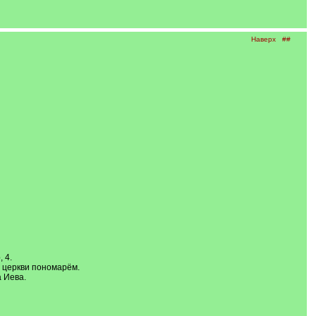
Наверх
##
 4.
 церкви пономарём.
 Иева.