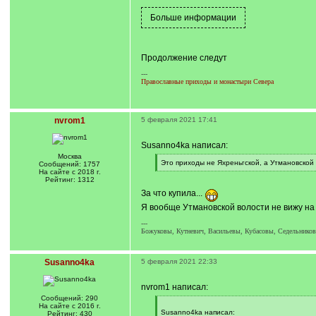
Продолжение следут
---
Православные приходы и монастыри Севера
nvrom1
5 февраля 2021 17:41
Susanno4ka написал:
Москва
[
Это приходы не Яхреньгской, а Утмановской
Сообщений: 1757
q
[
На сайте с 2018 г.
]
/
Рейтинг: 1312
q
За что купила...
]
Я вообще Утмановской волости не вижу на 
---
Божуковы, Кутневич, Васильевы, Кубасовы, Седельников
Susanno4ka
5 февраля 2021 22:33
nvrom1 написал:
Сообщений: 290
[
На сайте с 2016 г.
q
Susanno4ka написал:
Рейтинг: 430