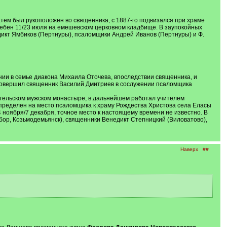
атем был рукоположен во священника, с 1887-го подвизался при храме
гребен 11/23 июля на емешевском церковном кладбище. В заупокойных
дикт Ямбиков (Пертнуры), псаломщики Андрей Иванов (Пертнуры) и Ф.
нии в семье диакона Михаила Оточева, впоследствии священника, и
о совершил священник Василий Дмитриев в сослужении псаломщика
ангельском мужском монастыре, в дальнейшем работал учителем
определен на место псаломщика к храму Рождества Христова села Еласы
4 ноября/7 декабря, точное место к настоящему времени не известно. В
бор, Козьмодемьянск), священники Венедикт Степницкий (Виловатово),
Наверх
##