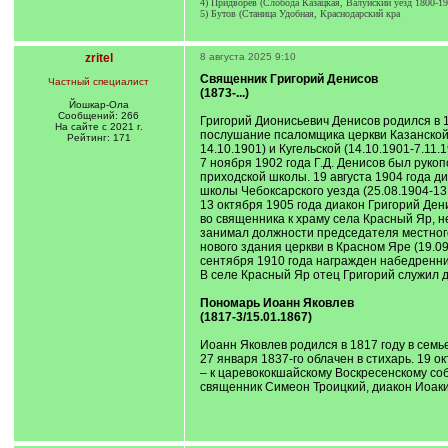
4) Придворев (Слобода Казацкая, Валуйский уезд 1800-19
5) Бутов (Станица Удобная, Краснодарский кра
zritel
8 августа 2025 9:10
Священник Григорий Денисов
Частный специалист
(1873-...)
Йошкар-Ола
Сообщений: 266
Григорий Дионисьевич Денисов родился в 1
На сайте с 2021 г.
послушание псаломщика церкви Казанской 
Рейтинг: 171
14.10.1901) и Кугельской (14.10.1901-7.11
7 ноября 1902 года Г.Д. Денисов был рук
приходской школы. 19 августа 1904 года 
школы Чебоксарского уезда (25.08.1904-13.
13 октября 1905 года диакон Григорий Ден
во священника к храму села Красный Яр, н
занимал должности председателя местного
нового здания церкви в Красном Яре (19.0
сентября 1910 года награжден набедренни
В селе Красный Яр отец Григорий служил д
Пономарь Иоанн Яковлев
(1817-3/15.01.1867)
Иоанн Яковлев родился в 1817 году в семь
27 января 1837-го облачен в стихарь. 19 
– к царевококшайскому Воскресенскому со
священник Симеон Троицкий, диакон Иоаки