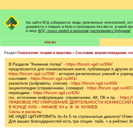
На сайте ВГД собираются люди, увлеченные генеалогией, исто
документы о павших в боях и пропавших без вести, в какой а
и чину.
ВГД - поиск людей в прошлом, настоящем и будущем!
VGD.RU
Раздел
Генеалогия: теория и практика
»
Сословия, вероисповедания, эт
В Разделе "Книжная полка" -
https://forum.vgd.ru/394/
предлагаются для ознакомления книги, публикации и другие и
https://forum.vgd.ru/398/
- история религиозных учений и учреж
сословия -
https://forum.vgd.ru/401/
указатели (алфавиты, списки) -
https://forum.vgd.ru/406/
энциклопедии (справочники, словари) -
https://forum.vgd.ru/407
периодика -
https://forum.vgd.ru/426/
гос. источники информации: справочники, АК, ПК и пр. -
https:/
ПРАВОВОЕ РЕГУЛИРОВАНИЕ ДЕЯТЕЛЬНОСТИ КОНФЕССИЙ
В КОНЦЕ XVIII – НАЧАЛЕ ХХ в. Ф. М. КУЛИЕВ
Секты и расколы
НЕ НАДО ЦИТИРОВАТЬ 3х-4х 5-ти ступенчатые диалоги! Отвечай
Для ваших благодарностей есть три опции: лайк, + в рейтинг,