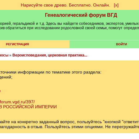
Нарисуйте свое древо. Бесплатно. Онлайн.
[х]
Генеалогический форум ВГД
рией, геральдикой и т.д. Здесь вы найдете собеседников, экспертов, умелых
рхив обратиться при исследовании родословной своей семьи, помогут опреде
РЕГИСТРАЦИЯ
ВОЙТИ
носы
»
Вероисповедания, церковная практика...
сточники информации по тематике этого раздела:
дений;
/
/forum.vgd.ru/397/
 В РОССИЙСКОЙ ИМПЕРИИ
те на конкретно заданный вопрос, пользуйтесь "кнопкой "ответит
 благодарность в отзыв. Пользуйтесь этими опциями. Не перегружай