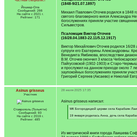
Частный специалист
(1848-9/21.07.1897)
Йошкар-Ола
Сообщений: 266
Михаил Павлович Оточев родился в 1848 го
На сайте с 2021 г.
святого благоверного князя Александра Н
Рейтинг: 171
богослужениях приняли участие священник
Сильвестров.
Псаломщик Виктор Оточев
(16/28.04.1883-22.11/5.12.1917)
Виктор Михайлович Оточев родился 16/28 
супруги его Екатерины Александровны. Кр
Венедикта Ямбикова, впоследствии диакон
В.М. Оточев окончил 3 класса Чебоксарск
Пайгусовской (1902-1903) и Старо-Чермыш
и прослужил на данном приходе около 7 ле
заупокойных богослужениях приняли участ
Григорий Сергеев (Аксаево) и Николай Евт
Asinus grisseus
28 июля 2025 17:35
Участник
Asinus grisseus написал:
[
МК Богородицкой церкви села Карабаян Лаише
Ставрополь (Тольятти)
q
Сообщений: 93
]
19 января родилась Анна, дочь села Караб
На сайте с 2019 г.
[
Рейтинг: 485
/
q
]
Из метрической книги города Лаишева Софи