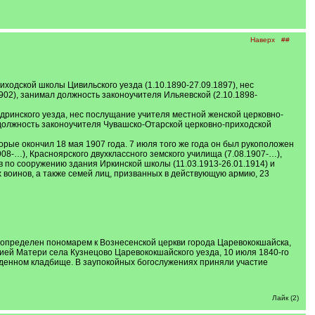
Наверх
##
иходской школы Цивильского уезда (1.10.1890-27.09.1897), нес
02), занимал должность законоучителя Ильяевской (2.10.1898-
дринского уезда, нес послущание учителя местной женской церковно-
 должность законоучителя Чувашско-Отарской церковно-приходской
орые окончил 18 мая 1907 года. 7 июля того же года он был рукоположен
8-…), Красноярского двухклассного земского училища (7.08.1907-…),
 по сооружению здания Иркинской школы (11.03.1913-26.01.1914) и
х воинов, а также семей лиц, призванных в действующую армию, 23
ыл определен пономарем к Вознесенской церкви города Царевококшайска,
жией Матери села Кузнецово Царевококшайского уезда, 10 июля 1840-го
веденном кладбище. В заупокойных богослужениях приняли участие
Лайк (2)