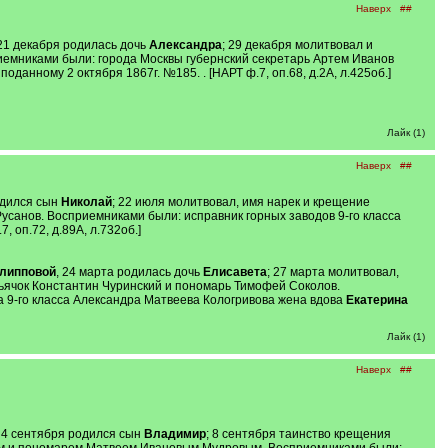
Наверх
##
 21 декабря родилась дочь
Александра
; 29 декабря молитвовал и
иемниками были: города Москвы губернский секретарь Артем Иванов
оданному 2 октября 1867г. №185. . [НАРТ ф.7, оп.68, д.2А, л.425об.]
Лайк (1)
Наверх
##
одился сын
Николай
; 22 июля молитвовал, имя нарек и крещение
Русанов. Восприемниками были: исправник горных заводов 9-го класса
7, оп.72, д.89А, л.732об.]
липповой
, 24 марта родилась дочь
Елисавета
; 27 марта молитвовал,
дьячок Константин Чуринский и пономарь Тимофей Соколов.
 9-го класса Александра Матвеева Кологривова жена вдова
Екатерина
Лайк (1)
Наверх
##
, 4 сентября родился сын
Владимир
; 8 сентября таинство крещения