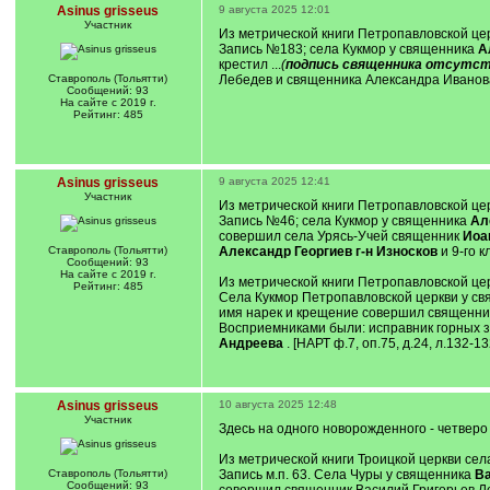
Asinus grisseus
9 августа 2025 12:01
Участник
Из метрической книги Петропавловской церк
Запись №183; села Кукмор у священника
А
крестил ...
(
подпись священника отсутс
Ставрополь (Тольятти)
Лебедев и священника Александра Иванов
Сообщений: 93
На сайте с 2019 г.
Рейтинг: 485
Asinus grisseus
9 августа 2025 12:41
Участник
Из метрической книги Петропавловской церк
Запись №46; села Кукмор у священника
Ал
совершил села Урясь-Учей священник
Иоа
Ставрополь (Тольятти)
Александр Георгиев г-н Износков
и 9-го 
Сообщений: 93
На сайте с 2019 г.
Из метрической книги Петропавловской церк
Рейтинг: 485
Села Кукмор Петропавловской церкви у с
имя нарек и крещение совершил священн
Восприемниками были: исправник горных з
Андреева
. [НАРТ ф.7, оп.75, д.24, л.132-13
Asinus grisseus
10 августа 2025 12:48
Участник
Здесь на одного новорожденного - четверо
Из метрической книги Троицкой церкви села
Ставрополь (Тольятти)
Запись м.п. 63. Села Чуры у священника
Ва
Сообщений: 93