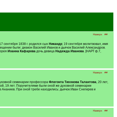
Наверх
##
 17 сентября 1838 г. родился сын
Никандр
; 19 сентября молитвовал, имя
рещении были: диакон Василий Иванов и дьячок Василий Александров.
иерея
Иоанна Кафарова
дочь девица
Надежда Иванова
. [НАРТ ф.7,
Наверх
##
 духовной семинарии профессора
Флегонта Тихонова Талантова
, 20 лет,
й, 19 лет. Поручителями были оной же духовной семинарии
Ананиев. При оной требе находились: дьячок Иван Снегирев и
Наверх
##