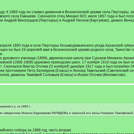
ду. К 1869 году он служил диаконом в Вознесенской церкви села Пертнуры, з
евского села Емешево. Скончался отец Михаил 9/21 июля 1897 года и был по
и Андрей Виноградов (Пертнуры) и Андрей Леонов (Картуково), диакон Вене
апреля 1883 года в селе Пертнуры Козьмодемьянского уезда Казанской губер
ещен он был 24 апреля/6 мая в Вознесенской церкви родного села, Таинств
а.
ого духовного училища (1899), двухклассную школу при Сурском Михаило-Арх
евской (1906-1908) церковно-приходских школ. 17 ноября 1910 года он был 
т. Скончался Виктор Оточев 22 ноября/5 декабря 1917 года и был погребен 2
ие протоиереи Петр Белокуров (Еласы) и Леонид Тавельский (Смоленский со
ропов, диаконы Тимофей Соловьев (Еласы) и Иоанн Оточев (Виловатово).
вского у. за 1865 г.
аян священника Иоанна Евдокимова РАПИДОВа и законной его жены Гликерии Тимофеевой.
йского собора за 1888 год, часть вторая: