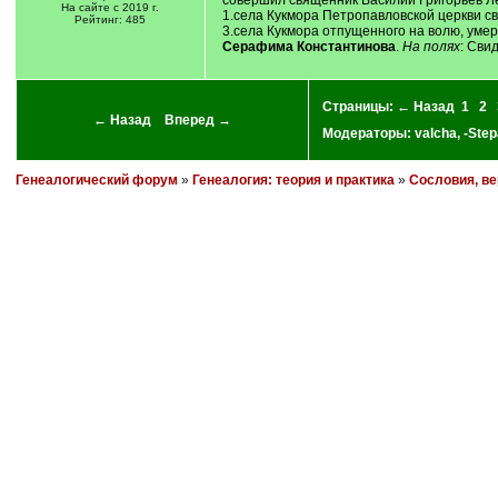
совершил священник Василий Григорьев Л
На сайте с 2019 г.
1.села Кукмора Петропавловской церкви 
Рейтинг: 485
3.села Кукмора отпущенного на волю, уме
Серафима Константинова
.
На полях
: Сви
Страницы:
← Назад
1
2
← Назад
Вперед →
Модераторы:
valcha
,
-Step
Генеалогический форум
»
Генеалогия: теория и практика
»
Сословия, ве