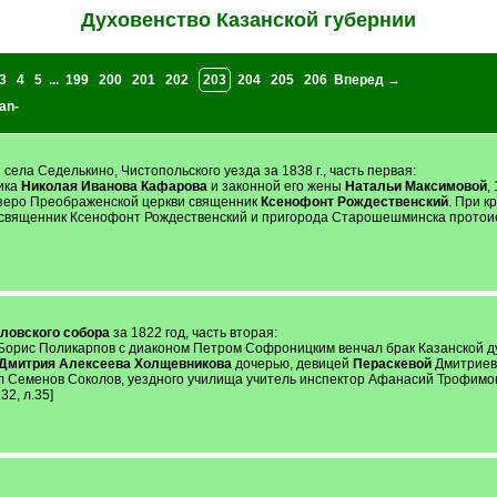
Духовенство Казанской губернии
3
4
5
...
199
200
201
202
203
204
205
206
Вперед →
an-
села Седелькино, Чистопольского уезда за 1838 г., часть первая:
ика
Николая Иванова Кафарова
и законной его жены
Натальи Максимовой
,
зеро Преображенской церкви священник
Ксенофонт Рождественский
. При к
 священник Ксенофонт Рождественский и пригорода Старошешминска прото
ловского собора
за 1822 год, часть вторая:
й Борис Поликарпов с диаконом Петром Софроницким венчал брак Казанской
Дмитрия Алексеева Холщевникова
дочерью, девицей
Пераскевой
Дмитриево
 Семенов Соколов, уездного училища учитель инспектор Афанасий Трофимов 
32, л.35]