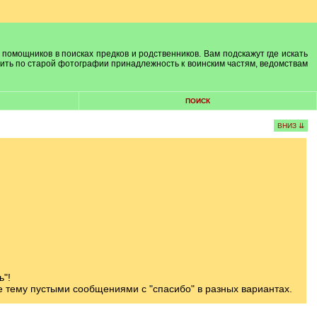
 помощников в поисках предков и родственников. Вам подскажут где искать
лить по старой фотографии принадлежность к воинским частям, ведомствам
ПОИСК
ВНИЗ ⇊
ь"!
те тему пустыми сообщениями с "спасибо" в разных вариантах.