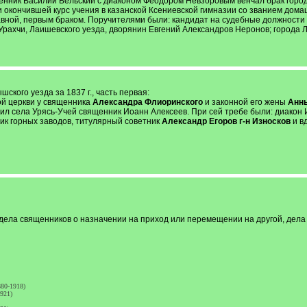
щенник Василий Бельский с диаконом Феодором Невзоровым венчал брак гор
 и окончившей курс учения в казанской Ксениевской гимназии со званием до
славной, первым браком. Поручителями были: кандидат на судебные должности
рахчи, Лаишевского уезда, дворянин Евгений Александров Неронов; города Ла
ского уезда за 1837 г., часть первая:
ой церкви у священника
Александра Флиоринского
и законной его жены
Анн
ил села Урясь-Учей священник Иоанн Алексеев. При сей требе были: диакон 
к горных заводов, титулярный советник
Александр Егоров г-н Износков
и в
 дела священников о назначении на приход или перемещении на другой, дела
80-1918)
921)