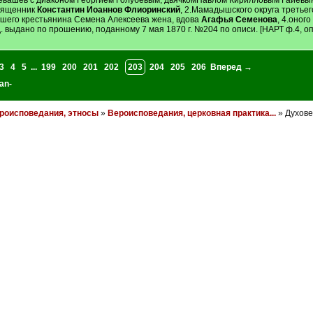
евашев с диаконом Георгием Голубевым, дьячкомПавлом Кирилловым Гаиев
священник
Константин Иоаннов Флиоринский
, 2.Мамадышского округа третьег
ршего крестьянина Семена Алексеева жена, вдова
Агафья Семенова
, 4.оног
д. выдано по прошению, поданному 7 мая 1870 г. №204 по описи. [НАРТ ф.4, оп.
3
4
5
...
199
200
201
202
203
204
205
206
Вперед →
an-
роисповедания, этносы
»
Вероисповедания, церковная практика...
» Духове