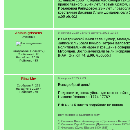
31 января 1888 г. Софийского собора свя
православного, 26-ти лет, первым браком,
Иоанновой Рапидовой
, 23-х лет , право
крестьянин Василий Ильин Доманов; села У
л.50 об.-51]
Asinus grisseus
5 августа 2025 23:40
6 августа 2025 13:24
Участник
Из метрической книги села Кукмор, Мамадыш
Запись ж.п.2; села Кукмор Петро-Павловск
молитвовал, имя нарек и крещение соверш
Ставрополь (Тольятти)
Муромцев. Восприемниками были: исправни
Сообщений: 93
[НАРТ ф.7, оп.74, д.99, л.565об.]
На сайте с 2019 г.
Рейтинг: 485
Rina-khv
6 августа 2025 9:03
Всем добрый день!
Сообщений: 271
На сайте с 2020 г.
Рейтинг: 270
Подскажите, пожалуйста, где можно найти
Нижнего Услона за 1774-1776?
В Ф.4 и Ф.6 ничего подобного не нашла.
---
Ищу сведения о фамилиях в роду:
1) Соловьев Павел Александрович (Проживал в Казани 18
2) Соловьев Сергей Павлович (Проживал в Казани 1903-1
3) Федоренко (Хутор Шевцов 1800-1925)