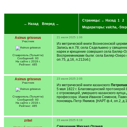
Страницы:
← Назад
1
2
← Назад
Вперед →
Модераторы:
valcha
,
-Step
Asinus grisseus
21 июля 2025 1:06
Участник
Из метрической книги Вознесенской церкви 
Запись м.п.78; села Седелькино у священн
нарек и крещение совершил села Биляр-О
Ставрополь (Тольятти)
Восприемниками были: села Биляр-Озеро
Сообщений: 93
оп.75, д.16, л.212об.]
На сайте с 2019 г.
Рейтинг: 485
Asinus grisseus
23 июля 2025 2:05
Участник
Из метрической книги казанского
Петропав
5 мая 1822 г. Благовещенский протоиере
с отроковицей, умершего казанского купца
Ставрополь (Тольятти)
профессора: Иаков Иванов Семенов, Павел
Сообщений: 93
пономарь Петр Якимов. [НАРТ ф.4, оп.2, д.1
На сайте с 2019 г.
Рейтинг: 485
zritel
23 июля 2025 6:19
Священник Михаил Оточев