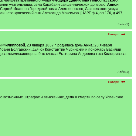
ода Лаишева временного купца
Феодора Даниилова Новоспасского
,
машней учительницы, села Карабаян священнической дочерью,
Анной
 Сергей Иоаннов Городской; села Алексеевского, Лаишевского уезда,
ишева купеческий сын Александр Максимов. [НАРТ ф.4, оп.176, д.497,
Лайк (1)
Наверх
##
ы Филипповой
, 23 января 1837 г. родилась дочь
Анна
; 23 января
Иоанн Болгарский, дьячок Константин Чуринский и пономарь Василий
дова коммиссионерша 9-го класса Екатерина Андреева г-жа Кологривова.
Лайк (1)
Наверх
##
 о возможных штрафах и взысканиях, дела о смерти по селу Успенское