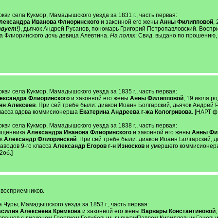
ви села Кукмор, Мамадышского уезда за 1831 г., часть первая:
лександра Иванова Флиоринского
и законной его жены
Анны Филипповой
,
твует!
)
, дьячок Андрей Русанов, пономарь Григорий Петропавловский. Воспр
а Флиоринского дочь девица Алевтина.
На полях
: Свид. выдано по прошению, п
ви села Кукмор, Мамадышского уезда за 1835 г., часть первая:
ександра Флиоринского
и законной его жены
Анны Филипповой
, 19 июля р
нн Алексеев
. При сей требе были: диакон Иоанн Болгарский, дьячок Андрей 
класса вдова коммисионерша
Екатерина Андреева г-жа Кологривова
. [НАРТ ф.
ви села Кукмор, Мамадышского уезда за 1838 г., часть первая:
вященника
Александра Иванова Флиоринского
и законной его жены
Анны Фи
ик
Александр Флиоринский
. При сей требе были: диакон Иоанн Болгарский, 
аводов 9-го класса
Александр Егоров г-н Износков
и умершего коммисионера
2об.]
 восприемников.
 Чуры, Мамадышского уезда за 1853 г., часть первая:
силия Алексеева Кремкова
и законной его жены
Варвары Константиновой