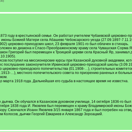
30)
873 году в крестьянской семье. Он работал учителем Чубаевской церковно-пр
иконы Божией Матери села Абашево Чебоксарского уезда (27.09.1897-7.11.19
.1902) церковно-приходских школ, 23 февраля 1901-го был облачен в стихарь.
оположен во диакона к Спасо-Преображенскому храму села Чувашская Сорма Я
диакон Григорий был перемещен к Троицкой церкви села Красный Яр, занимал
10.1905).
исов поступил на миссионерские курсы при Казанской духовной академии, кот
ес послушание законоучителя Иркинской церковно-приходской школы (3.09.190
 церковно-приходского попечительства (01.1908-…), строительных комитетов
9.1913-…), местного попечительского совета по призрению раненых и больны
ком.
о марта 1918 года. Дальнейшая его судьба в настоящее время не известна.
е дьячка. Он обучался в Казанском духовном училище, 14 октября 1836-го б
октября 1838 года И. Яковлев был перемещен к храму Владимирской иконы Бо
бору. Скончался Иоанн Яковлев 3/15 января 1867 года и был погребен на от
м Колосов, дьячки Георгий Евкариев и Александр Зороацкий.