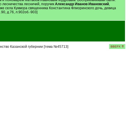
ым и пономарем Матвеем Ивановым Мудровым. Восприемниками были:
о лесничества лесничий, поручик
Александр Иванов Ивановский
,
о же села Кукмора священника Константина Флиоринского дочь, девица
90, д.76, л.902об.-903]
нство Казанской губернии [тема №45713]
ВВЕРХ ⇈