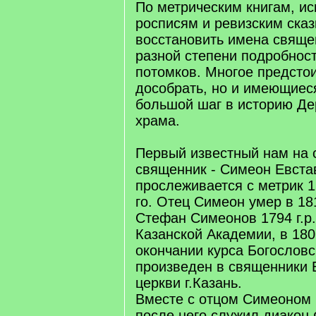
По метрическим книгам, и
росписям и ревизским ска
восстановить имена свяще
разной степени подробност
потомков. Многое предстои
дособрать, но и имеющиес
большой шаг в историю Де
храма.
Первый известный нам на 
священник - Симеон Евста
прослеживается с метрик 1
го. Отец Симеон умер в 181
Стефан Симеонов 1794 г.р.
Казанской Академии, в 180
окончании курса Богословс
произведен в священники 
церкви г.Казань.
Вместе с отцом Симеоном 
после него служил диакон