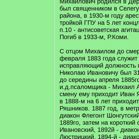
Михайлович родился в Дер
был священником в Селегу
района, в 1930-м году аре
тройкой ГПУ на 5 лет концл
п.10 - антисоветская агита
Погиб в 1933-м, Р.Коми.
С отцом Михаилом до смер
февраля 1883 года служит
исправляющий должность 
Николаю Ивановичу был 31
до середины апреля 1885г
и.д.псаломщика - Михаил А
смену ему приходит Иван Я
в 1888-м на 6 лет приходи
Ряшников. 1887 год, в мет
диакон Флегонт Шонгутский
1889го, затем на короткий 
Ивановский, 1892й - диак
Люстрицкий, 1894-й - диак