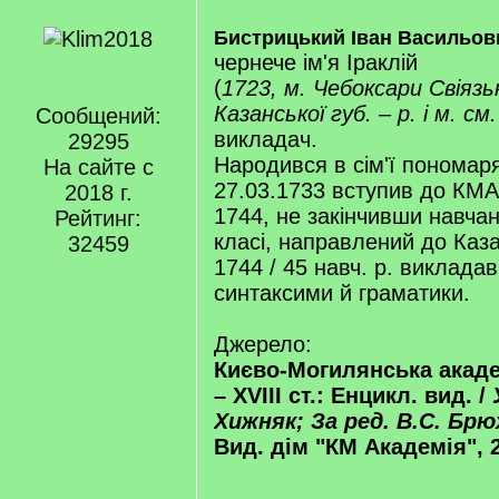
Бистрицький Іван Васильов
чернече ім'я Іраклій
(
1723, м. Чебоксари Свіязь
Казанської губ. – р. і м. см.
Сообщений:
викладач.
29295
Народився в сім'ї пономар
На сайте с
27.03.1733 вступив до КМА
2018 г.
1744, не закінчивши навчан
Рейтинг:
класі, направлений до Казан
32459
1744 / 45 навч. р. викладав
синтаксими й граматики.
Джерело:
Києво-Могилянська академ
– XVIII ст.: Енцикл. вид. /
Хижняк; За ред. В.С. Бр
Вид. дім "КМ Академія", 2