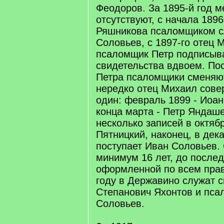
Феодоров. За 1895-й год м
отсутствуют, с начала 1896
Ряшникова псаломщиком с
Соловьев, с 1897-го отец 
псаломщик Петр подписыв
свидетельства вдвоем. По
Петра псаломщики сменяют
нередко отец Михаил сове
один: февраль 1899 - Иоан
конца марта - Петр Яндаше
несколько записей в октяб
Пятницкий, наконец, в дек
поступает Иван Соловьев. С
минимум 16 лет, до послед
оформленной по всем пра
году в Державино служат 
Степанович Яхонтов и пс
Соловьев.