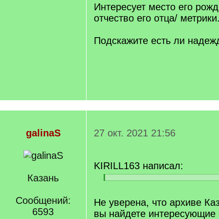
Интересует место его рожд
отчество его отца/ метрики
Подскажите есть ли надеж
galinaS
27 окт. 2021 21:56
KIRILL163 написал:
Казань
[
[
q
/
]
Сообщений:
q
Не уверена, что архиве Ка
]
6593
вы найдете интересующие 