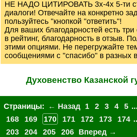
НЕ НАДО ЦИТИРОВАТЬ 3х-4х 5-ти с
диалоги! Отвечайте на конкретно за
пользуйтесь "кнопкой "ответить"!
Для ваших благодарностей есть три 
в рейтинг, благодарность в отзыв. П
этими опциями. Не перегружайте те
сообщениями с "спасибо" в разных 
Духовенство Казанской г
Страницы:
← Назад
1
2
3
4
5
..
168
169
170
171
172
173
174
.
203
204
205
206
Вперед →