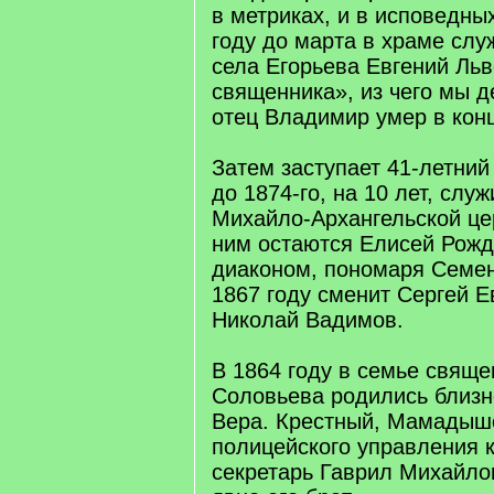
в метриках, и в исповедны
году до марта в храме слу
села Егорьева Евгений Льв
священника», из чего мы д
отец Владимир умер в конц
Затем заступает 41-летни
до 1874-го, на 10 лет, слу
Михайло-Архангельской це
ним остаются Елисей Рожд
диаконом, пономаря Семен
1867 году сменит Сергей Е
Николай Вадимов.
В 1864 году в семье свящ
Соловьева родились близ
Вера. Крестный, Мамадыш
полицейского управления 
секретарь Гаврил Михайл