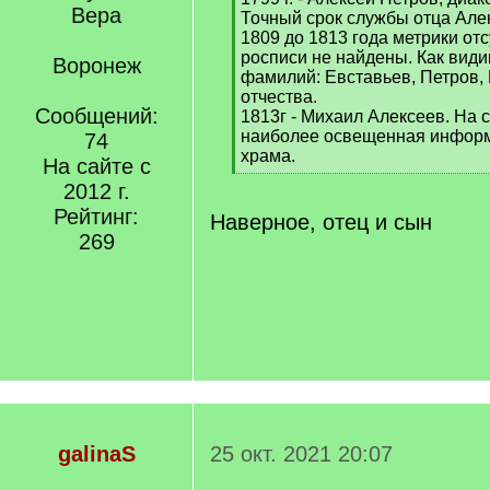
q
Точный срок службы отца Алек
]
1809 до 1813 года метрики от
росписи не найдены. Как види
Воронеж
фамилий: Евставьев, Петров, 
отчества.
Сообщений:
1813г - Михаил Алексеев. На 
наиболее освещенная информ
74
храма.
На сайте с
[
2012 г.
/
Рейтинг:
q
Наверное, отец и сын
]
269
galinaS
25 окт. 2021 20:07