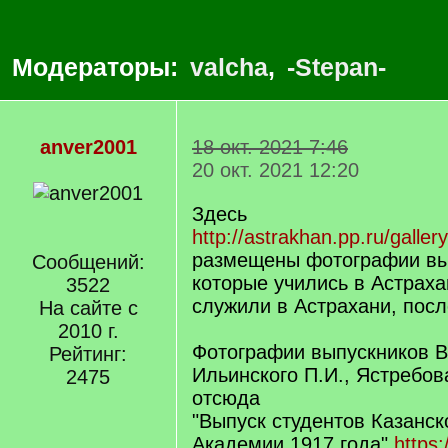
Модераторы:
valcha
,
-Stepan-
anver2001
18 окт. 2021 7:46
20 окт. 2021 12:20
Здесь
http://astrakhan.pp.ru/galler
размещены фотографии вы
Сообщений:
которые учились в Астрах
3522
служили в Астрахани, посл
На сайте с
2010 г.
Фотографии выпускников В
Рейтинг:
Ильинского П.И., Ястребов
2475
отсюда
"Выпуск студентов Казанс
Академии 1917 года"
https: