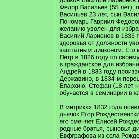
диакон Василий Ларионов (
Федор Васильев (55 лет), 
Васильев 23 лет, сын Васи
Пономарь Гавриил Федоров
желанию уволен для избра
Василий Ларионов в 1833 г
здоровья от должности ув
заштатным диаконом. Его 
Петр в 1826 году по своем
в гражданское для избрани
Андрей в 1833 году произв
Державино, в 1834-м пере
Епархию, Стефан (18 лет н
обучается в семинарии в к
В метриках 1832 года появ
дьячок Егор Рождественски
его сменяет Елисей Рождес
родные братья, сыновья д
Евфграфова из села Рожде