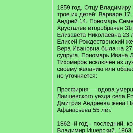
1859 год. Отцу Владимиру 
трое их детей: Варваре 17 
Андрей 14. Пономарь Сем
Хрусталев второбрачен 31г
Елизавета Николаевна 23 
Елисей Рождественский же
Вера Ивановна была на 27
супруга. Пономарь Ивана 
Тихомиров исключен из дух
своему желанию или общес
не уточняется:
Просфирня — вдова умерш
Лаишевского уезда села Р
Дмитрия Андреева жена Н
Афанасьева 55 лет.
1862 -й год - последний, к
Владимир Ишерский. 1863 г