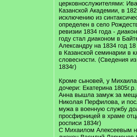
церковнослужителями: Ива
Казанской Академии, в 182
исключению из синтаксичес
определен в село Рождест
ревизии 1834 года - диако
году стал диаконом в Байт
Александру на 1834 год 18 
в Казанской семинарии в к
словесности. (Сведения из
1834г)
Кроме сыновей, у Михаила
дочери: Екатерина 1805г.р. 
Анна вышла замуж за мещ
Николая Перфилова, и пос
мужа в военную службу до
просфирницей в храме отц
росписи 1834г)
С Михаилом Алексеевым на