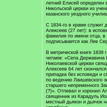
летний Елисей определен в
Никольской церкви из учен
казанского уездного учили
С 1834-го в храме служит 
Алексеев (27 лет): в испо
фамилия по имени отца, в 
подписывается как Лев Се
В метрической книге 1839 
читаем: «Села Державина 
Николаевской церкви свя
Алексеев 64 лет скончался
припадка без исповеди и с
по ведению Лаишевского з
старшего непременного За
(?)». Отпевал и хоронил А
священник из Карадуль Ио
местный дьякон и дьячок 