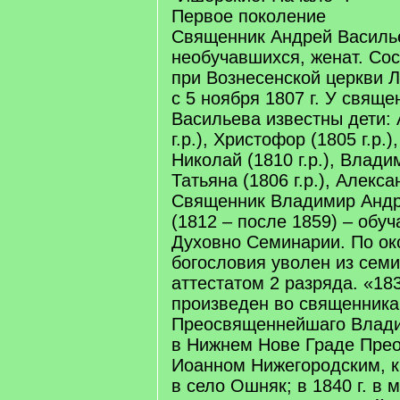
Первое поколение
Священник Андрей Василье
необучавшихся, женат. Со
при Вознесенской церкви 
с 5 ноября 1807 г. У свящ
Васильева известны дети: 
г.р.), Христофор (1805 г.р.),
Николай (1810 г.р.), Владим
Татьяна (1806 г.р.), Алексан
Священник Владимир Анд
(1812 – после 1859) – обуч
Духовно Семинарии. По ок
богословия уволен из семи
аттестатом 2 разряда. «183
произведен во священника
Преосвященнейшаго Влади
в Нижнем Нове Граде Пре
Иоанном Нижегородским, к
в село Ошняк; в 1840 г. в 