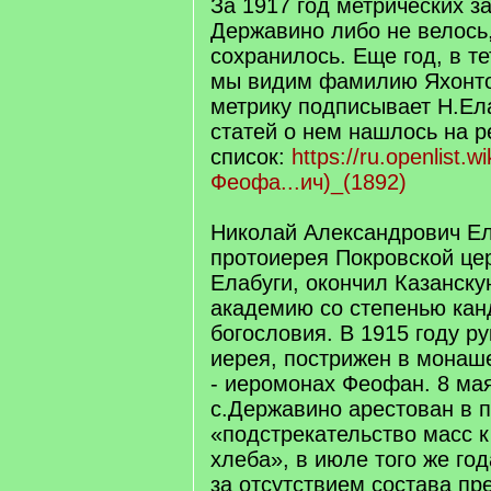
За 1917 год метрических з
Державино либо не велось
сохранилось. Еще год, в те
мы видим фамилию Яхонто
метрику подписывает Н.Ел
статей о нем нашлось на 
список:
https://ru.openlist.wi
Феофа...ич)_(1892)
Николай Александрович Ел
протоиерея Покровской це
Елабуги, окончил Казанск
академию со степенью кан
богословия. В 1915 году р
иерея, пострижен в монаше
- иеромонах Феофан. 8 мая
с.Державино арестован в п
«подстрекательство масс 
хлеба», в июле того же го
за отсутствием состава пр