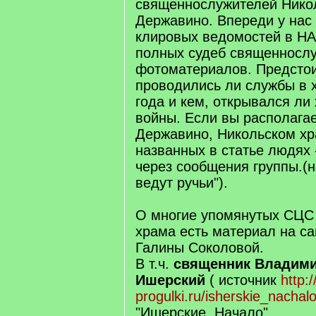
священнослужителей Никол
Державино. Впереди у нас 
клировых ведомостей в НА
полных судеб священнослу
фотоматериалов. Предстои
проводились ли службы в 
года и кем, открывался ли
войны. Если вы располага
Державино, Никольском хр
названных в статье людях 
через сообщения группы.(н
ведут ручьи").
О многие упомянутых СЦС
храма есть материал на са
Галины Соколовой.
В т.ч.
священник Владими
Ишерский
( источник
http:/
progulki.ru/isherskie_nachalo
"Ишерские. Начало" .