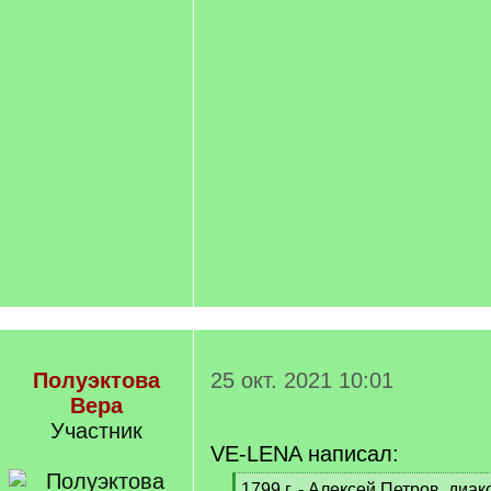
Полуэктова
25 окт. 2021 10:01
Вера
Участник
VE-LENA написал:
[
1799 г. - Алексей Петров, диа