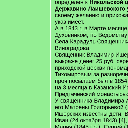
определен к
Никольской ц
Державино Лаишевского 
своему желанию и прихожан
указ имеет.
А в 1843 г. в Марте месяц
Духовником, по Ведомству
Села Карадуль Священник
Виноградова.
Священник Владимир Ишер
выкраже денег 25 руб. сер
приходской церкви поном
Тихомировым за разноречи
проч посылаем был в 1854 
на 3 месяца в Казанский И
Предтеченский монастырь»
У священника Владимира 
его Матрены Григорьевой (
Ишерских известны дети: Ва
Иван (24 октября 1843) [4],
Мария (1845 г.р.), Сергей (