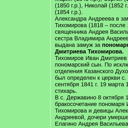
(1850 г.р.), Николай (1852 г
(1854 г.р.).
Александра Андреева в за
Тихомирова (1818 – после 
священника Андрея Василь
сестра Владимира Андрее
выдана замуж за
пономар
Дмитриева Тихомирова.
Тихомиров Иван Дмитриев 
пономарский сын. По искл
отделения Казанского Дух
был определен к церкви с.
сентября 1841 г. 19 марта 
стихарь.
В с. Державино 8 октября 1
бракосочетание пономаря
Тихомирова и девицы Але
Андреевой, дочери умерше
Елагино Андрея Васильева