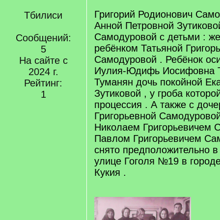
Григорий Родионович Само
Тбилиси
Анной Петровной Зутиково
Самодуровой с детьми : ж
Сообщений:
ребёнком Татьяной Григор
5
Самодуровой . Ребёнок ос
На сайте с
Иулия-Юдифь Иосифовна Т
2024 г.
Туманян дочь покойной Ек
Рейтинг:
Зутиковой , у гроба которо
1
процессия . А также с доч
Григорьевной Самодуровой
Николаем Григорьевичем 
Павлом Григорьевичем Са
снято предположительно в 
улице Гоголя №19 в город
Кукия .