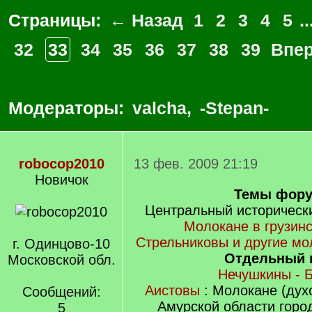
Страницы:
← Назад
1
2
3
4
5
..
32
33
34
35
36
37
38
39
Впе
Модераторы:
valcha
,
-Stepan-
robocop2010
13 фев. 2009 21:19
Новичок
Темы фору
Центральный исторически
Молокане в грузин
Стрельниковы и другие мо
г. Одинцово-10
Отдельный 
Московской обл.
Нечушкины - 
Аистовы
: Молокане (дух
Сообщений:
Амурской области горо
5