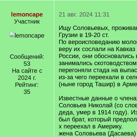
lemoncape
21 авг. 2024 11:31
Участник
Ищу Соловьевых, прожива
Грузии в 19-20 ст.
По вероисповеданию молок
веру их сослали на Кавказ 
России, они обосновались 
Сообщений:
занимались скотоводством
53
перегоняли стада на выпас
На сайте с
из-за чего переехали в се
2024 г.
(ныне город Ташир) в Арме
Рейтинг:
35
Известные данные о члена
Соловьев Николай (со слов
деда, умер в 1914 году). Из
был брат, который предпол
х переехал в Америку.
жена Соловьева (Дасаева)