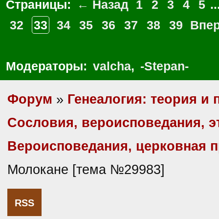
Страницы:
← Назад
1
2
3
4
5
..
32
33
34
35
36
37
38
39
Впе
Модераторы:
valcha
,
-Stepan-
Форум
»
Генеалогия: теория и 
Сословия, вероисповедания, 
Вероисповедания, церковная пр
Молокане [тема №29983]
RSS