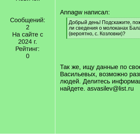
Annagw написал:
Сообщений:
[
Добрый день! Подскажите, по
2
q
ли сведения о молоканах Бал
]
На сайте с
(вероятно, с. Козловки)?
[
2024 г.
/
Рейтинг:
q
0
]
Так же, ищу данные по сво
Васильевых, возможно раз
людей. Делитесь информац
найдете. asvasilev@list.ru