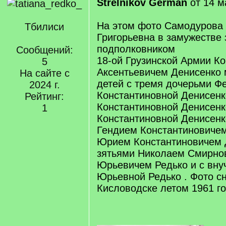
Strelnikov German
от 14 м
На этом фото Самодурова 
Тбилиси
Григорьевна в замужестве 
подполковником
Сообщений:
18-ой Грузинской Армии К
5
Аксентьевичем Денисенко 
На сайте с
детей с тремя дочерьми Ф
2024 г.
Константиновной Денисенк
Рейтинг:
Константиновной Денисенк
1
Константиновной Денисенк
Гендием Константиновичем
Юрием Константиновичем Д
зятьями Николаем Смирно
Юрьевичем Редько и с вну
Юрьевной Редько . Фото сн
Кисловодске летом 1961 го