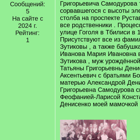
Григорьевича Самодурова 
Сообщений:
сорвавшегося с высоты эл
5
столба на проспекте Руста
На сайте с
все родственники . Процес
2024 г.
улице Гоголя в Тбилиси в 1
Рейтинг:
Присутствуют все из фами
1
Зутиковы , а также бабушк
Иванова Мария Ивановна 
Зутикова , муж урождённо
Татьяны Григорьевны Дени
Аксентьевич с братьями Б
матерью Александрой Дени
Григорьевна Самодурова с
Феофанией-Ларисой Конст
Денисенко моей мамочкой 