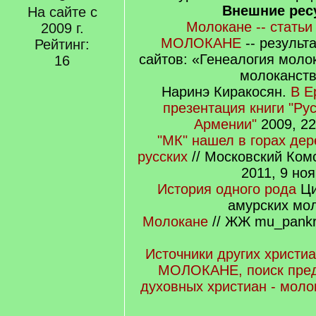
Внешние рес
На сайте с
Молокане -- статьи
2009 г.
МОЛОКАНЕ
-- результ
Рейтинг:
сайтов: «Генеалогия моло
16
молоканств
Наринэ Киракосян.
В Е
презентация книги "Ру
Армении"
2009, 22
"МК" нашел в горах де
русских
// Московский Ком
2011, 9 ноя
История одного рода
Ци
амурских мо
Молокане
// ЖЖ mu_pankra
Источники других христи
МОЛОКАНЕ, поиск пред
духовных христиан - моло