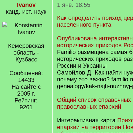
Ivanov
1 янв. 18:55
канд. ист. наук
Как определить приход цер
населенного пункта
Опубликована интерактивн
исторических приходов Ро
Кемеровская
Familio размещена самая 
область -
исторических приходов ра
Кузбасс
России и Украины
Самойлов Д. Как найти ну
Сообщений:
почему это важно? familio.
14433
genealogy/kak-najti-nuzhnyj-
На сайте с
2005 г.
Общий список справочных 
Рейтинг:
православных епархий
9261
Интерактивная карта
Прих
епархии на территории Но