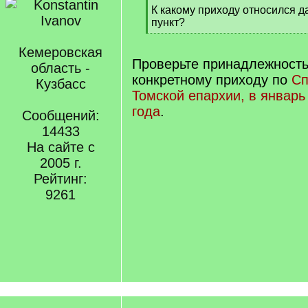
[
К какому приходу относился 
q
пункт?
]
[
/
Кемеровская
q
Проверьте принадлежность
область -
]
конкретному приходу по
Сп
Кузбасс
Томской епархии, в январь
года
.
Сообщений:
14433
На сайте с
2005 г.
Рейтинг:
9261