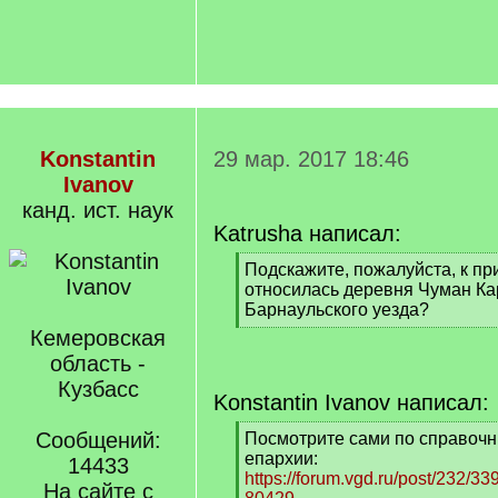
Konstantin
29 мар. 2017 18:46
Ivanov
канд. ист. наук
Katrusha написал:
[
Подскажите, пожалуйста, к пр
q
относилась деревня Чуман Ка
]
Барнаульского уезда?
[
Кемеровская
/
область -
q
Кузбасс
]
Konstantin Ivanov написал:
Сообщений:
[
Посмотрите сами по справочн
q
епархии:
14433
]
https://forum.vgd.ru/post/232/
На сайте с