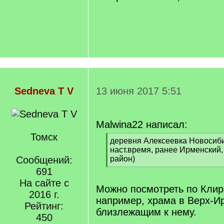
Sedneva T V
13 июня 2017 5:51
Malwina22 написал:
Томск
[
деревня Алексеевка Новосиби
q
наст.время, ранее Ирменский
]
Сообщений:
район)
[
691
/
На сайте с
q
Можно посмотреть по Кли
2016 г.
]
например, храма в Верх-И
Рейтинг:
близлежащим к нему.
450