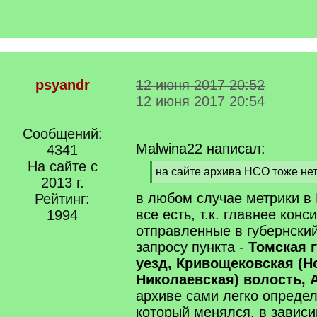
psyandr
12 июня 2017 20:52
12 июня 2017 20:54
Сообщений:
Malwina22 написал:
4341
На сайте с
[
на сайте архива НСО тоже нет
2013 г.
q
[
в любом случае метрики в
]
Рейтинг:
/
q
все есть, т.к. главнее конс
1994
]
отправленные в губернский
запросу пункта -
Томская 
уезд, Кривощековская (Н
Николаевская) волость, 
архиве сами легко определ
который менялся, в зависи