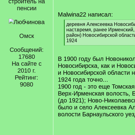
строитель на
пенсии
Malwina22 написал:
[
деревня Алексеевка Новосиби
q
наст.время, ранее Ирменский
]
Омск
район) Новосибирской област
1924
[
Сообщений:
/
17680
q
В 1900 году был Новоникол
]
На сайте с
Новосибирска, как и Новос
2010 г.
и Новосибирской области н
Рейтинг:
1924 года точно...
9080
1900 год - это еще Томская
Верх-Ирменская волость, 
(до 1921); Ново-Николаевск
было и село Алексеевка А
волости Барнаульского уезд