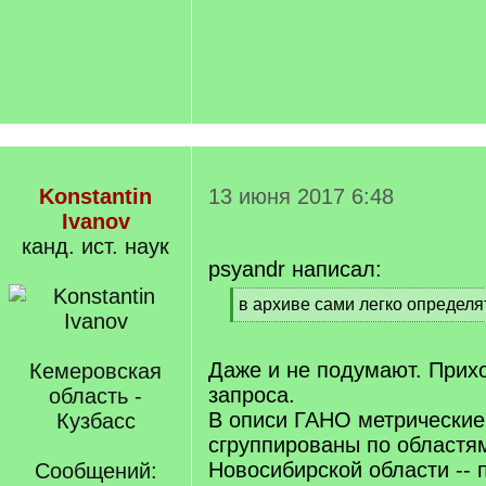
Konstantin
13 июня 2017 6:48
Ivanov
канд. ист. наук
psyandr написал:
[
в архиве сами легко определя
q
[
]
/
q
Даже и не подумают. Прих
Кемеровская
]
запроса.
область -
В описи ГАНО метрические
Кузбасс
сгруппированы по областям
Новосибирской области -- 
Сообщений: