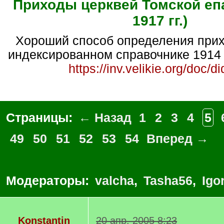
Приходы церквей Томской епа
1917 гг.)
Хороший способ определения прихода - искать в
индексированном справочнике 1914 
https://inv.velikie.org/doc/d
Страницы:
← Назад
1
2
3
4
5
49
50
51
52
53
54
Вперед →
Модераторы:
valcha
,
Tasha56
,
Igo
Konstantin
20 апр. 2005 8:23