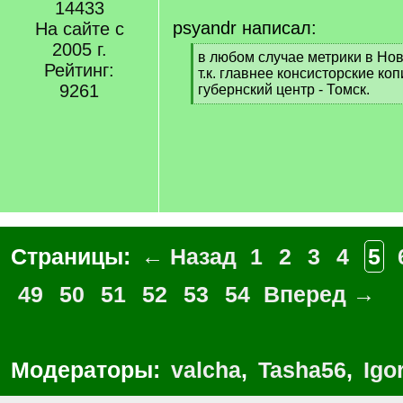
14433
psyandr написал:
На сайте с
2005 г.
[
в любом случае метрики в Нов
Рейтинг:
q
т.к. главнее консисторские ко
9261
]
губернский центр - Томск.
[
/
q
]
Страницы:
← Назад
1
2
3
4
5
49
50
51
52
53
54
Вперед →
Модераторы:
valcha
,
Tasha56
,
Igo