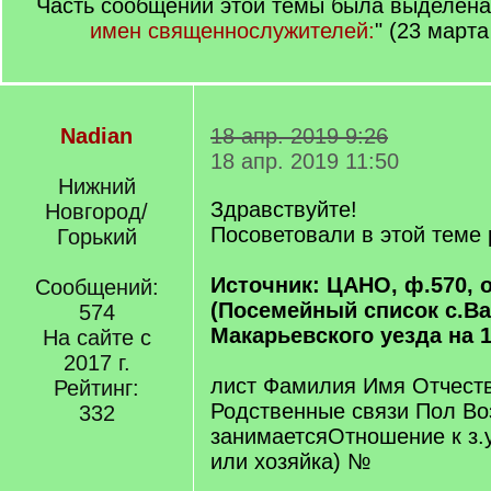
Часть сообщений этой темы была выделена 
имен священнослужителей:
" (23 марта
Nadian
18 апр. 2019 9:26
18 апр. 2019 11:50
Нижний
Здравствуйте!
Новгород/
Посоветовали в этой теме 
Горький
Источник: ЦАНО, ф.570, о
Сообщений:
(Посемейный список с.В
574
Макарьевского уезда на 19
На сайте с
2017 г.
лист Фамилия Имя Отчеств
Рейтинг:
Родственные связи Пол Во
332
занимаетсяОтношение к з.у
или хозяйка) №