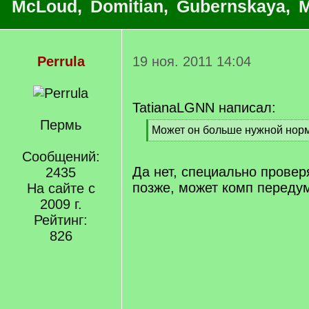
McLoud
,
Domitian
,
Gubernskaya
,
M
Perrula
19 ноя. 2011 14:04
TatianaLGNN написал:
Пермь
[
Может он больше нужной нор
q
[
]
Сообщений:
/
q
Да нет, специально прове
2435
]
позже, может комп переду
На сайте с
2009 г.
Рейтинг:
826