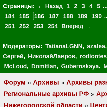
Страницы:
← Назад
1
2
3
4
5
..
184
185
186
187
188
189
190
.
251
252
253
254
Вперед →
Модераторы:
TatianaLGNN
,
azalea
Сергей
,
НиколайЛавров
,
rodionte
McLoud
,
Domitian
,
Gubernskaya
,
M
Форум
»
Архивы
»
Архивы раз
Региональные архивы РФ
»
Ар
Нижегородской области
»
Цент