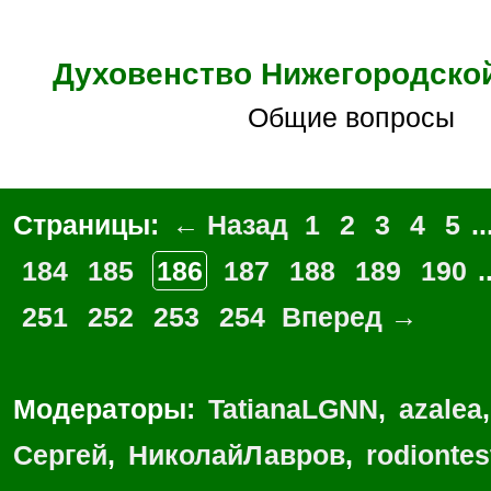
Духовенство Нижегородско
Общие вопросы
Страницы:
← Назад
1
2
3
4
5
..
184
185
186
187
188
189
190
.
251
252
253
254
Вперед →
Модераторы:
TatianaLGNN
,
azalea
Сергей
,
НиколайЛавров
,
rodionte