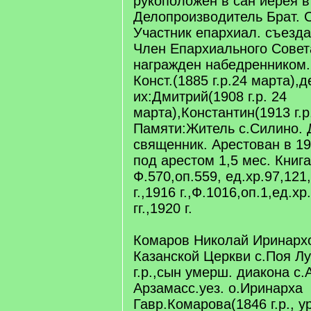
рукоположен в сан иерея в
Делопроизводитель Брат. С
Участник епархиал. съезда 
Член Епархиального Совета
награжден набедренником
Конст.(1885 г.р.24 марта),д
их:Дмитрий(1908 г.р. 24
марта),Константин(1913 г.р.
Памяти:Житель с.Силино. Д
священник. Арестован в 19
под арестом 1,5 мес. Книга
Ф.570,оп.559, ед.хр.97,121,
г.,1916 г.,Ф.1016,оп.1,ед.х
гг.,1920 г.
Комаров Николай Иринарх
Казанской Церкви с.Поя Лу
г.р.,сын умерш. диакона с.
Арзамасс.уез. о.Иринарха
Гавр.Комарова(1846 г.р., 