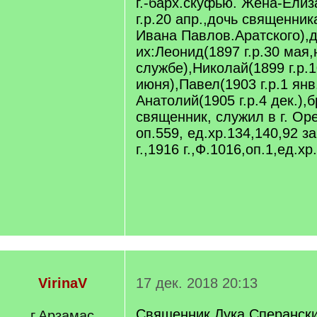
г.-барх.скуфью. Жена-Елиз
г.р.20 апр.,дочь священни
Ивана Павлов.Аратского),
их:Леонид(1897 г.р.30 мая,
службе),Николай(1899 г.р.
июня),Павел(1903 г.р.1 янв
Анатолий(1905 г.р.4 дек.),
священник, служил в г. Оре
оп.559, ед.хр.134,140,92 за
г.,1916 г.,Ф.1016,оп.1,ед.хр
VirinaV
17 дек. 2018 20:13
Священник Лука Сперански
г.Арзамас