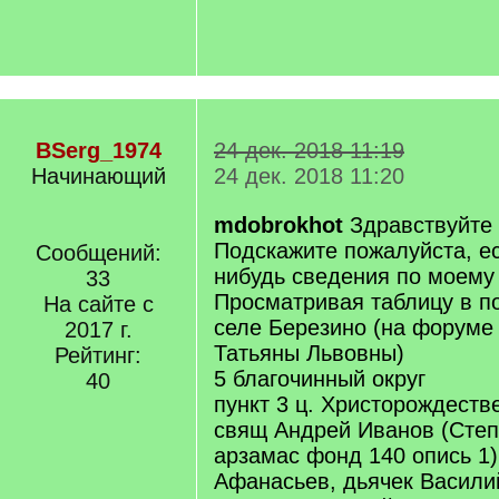
BSerg_1974
24 дек. 2018 11:19
Начинающий
24 дек. 2018 11:20
mdobrokhot
Здравствуйте 
Подскажите пожалуйста, ес
Сообщений:
нибудь сведения по моему
33
Просматривая таблицу в п
На сайте с
селе Березино (на форуме
2017 г.
Татьяны Львовны)
Рейтинг:
5 благочинный округ
40
пункт 3 ц. Христорождеств
свящ Андрей Иванов (Сте
арзамас фонд 140 опись 1)
Афанасьев, дьячек Васили