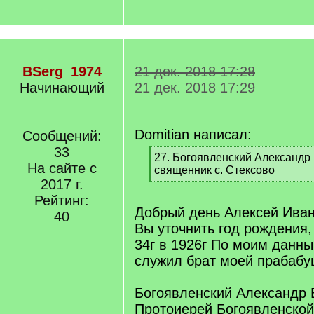
BSerg_1974
21 дек. 2018 17:28
Начинающий
21 дек. 2018 17:29
Domitian написал:
Сообщений:
33
[
27. Богоявленский Александр 
На сайте с
q
священник с. Стексово
]
2017 г.
[
/
Рейтинг:
q
Добрый день Алексей Иван
40
]
Вы уточнить год рождения,
34г в 1926г По моим данны
служил брат моей прабабу
Богоявленский Александр 
Протоиерей Богоявленской