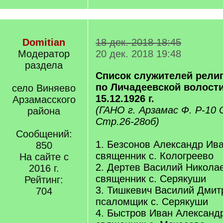
Domitian
18 дек. 2018 18:45
Модератор
20 дек. 2018 19:48
раздела
Список служителей религ
по Личадеевской волости
село Виняево
15.12.1926 г.
Арзамасского
(ГАНО г. Арзамас Ф. Р-10 
района
Стр.26-28об)
Сообщений:
1. Безсонов Александр Ива
850
священник с. Кологреево
На сайте с
2. Дертев Василий Николае
2016 г.
священник с. Серякуши
Рейтинг:
3. Тишкевич Василий Дмитр
704
псаломщик с. Серякуши
4. Быстров Иван Александр