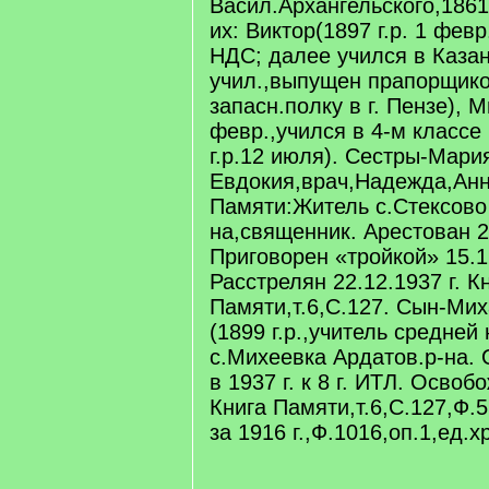
Васил.Архангельского,1861 
их: Виктор(1897 г.р. 1 фев
НДС; далее учился в Каза
учил.,выпущен прапорщико
запасн.полку в г. Пензе), М
февр.,учился в 4-м классе
г.р.12 июля). Сестры-Мари
Евдокия,врач,Надежда,Анн
Памяти:Житель с.Стексово
на,священник. Арестован 20
Приговорен «тройкой» 15.1
Расстрелян 22.12.1937 г. К
Памяти,т.6,С.127. Сын-Мих
(1899 г.р.,учитель средней
с.Михеевка Ардатов.р-на.
в 1937 г. к 8 г. ИТЛ. Освоб
Книга Памяти,т.6,С.127,Ф.5
за 1916 г.,Ф.1016,оп.1,ед.хр