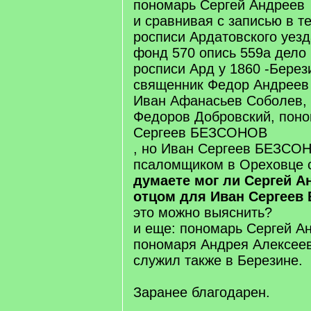
пономарь Сергей Андреев
и сравнивая с записью в 
росписи Ардатовского уезд
фонд 570 опись 559а дело
росписи Ард у 1860 -Берез
священник Федор Андреев 
Иван Афанасьев Соболев, 
Федоров Добровский, пон
Сергеев БЕЗСОНОВ
, но Иван Сергеев БЕЗСОН
псаломщиком в Ореховце с
думаете мог ли Сергей А
отцом для Иван Сергее
это можно выяснить?
и еще: пономарь Сергей Ан
пономаря Андрея Алексеева
служил также в Березине.
Заранее благодарен.