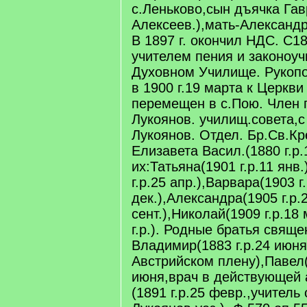
с.Леньково,сын дъячка Га
Алексеев.),мать-Александра
В 1897 г. окончил НДС. С18
учителем пения и законоу
Духовном Училище. Рукопо
в 1900 г.19 марта к Церкви
перемещен в с.Пою. Член 
Лукоянов. училищ.совета,с 
Лукоянов. Отдел. Бр.Св.Кр
Елизавета Васил.(1880 г.р.1
их:Татьяна(1901 г.р.11 янв
г.р.25 апр.),Варвара(1903 г.
дек.),Александра(1905 г.р.
сент.),Николай(1909 г.р.18
г.р.). Родные братья свяще
Владимир(1883 г.р.24 июня
Австрийском плену),Павел(
июня,врач в действующей 
(1891 г.р.25 февр.,учител