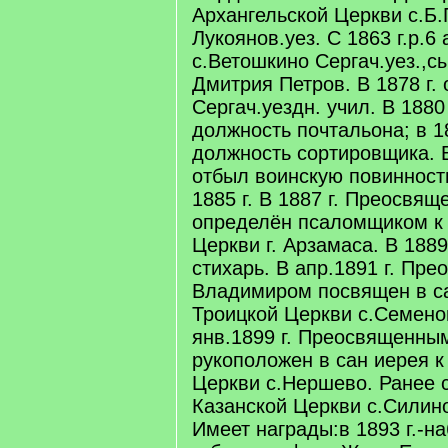
Архангельской Церкви с.Б
Лукоянов.уез. С 1863 г.р.6
с.Ветошкино Сергач.уез.,с
Дмитрия Петров. В 1878 г. 
Сергач.уездн. учил. В 1880
должность почтальона; в 18
должность сортировщика. В
отбыл воинскую повинность
1885 г. В 1887 г. Преосв
определён псаломщиком к
Церкви г. Арзамаса. В 1889
стихарь. В апр.1891 г. Пр
Владимиром посвящен в са
Троицкой Церкви с.Семено
янв.1899 г. Преосвященн
рукоположен в сан иерея 
Церкви с.Нершево. Ранее 
Казанской Церкви с.Силино
Имеет награды:в 1893 г.-н