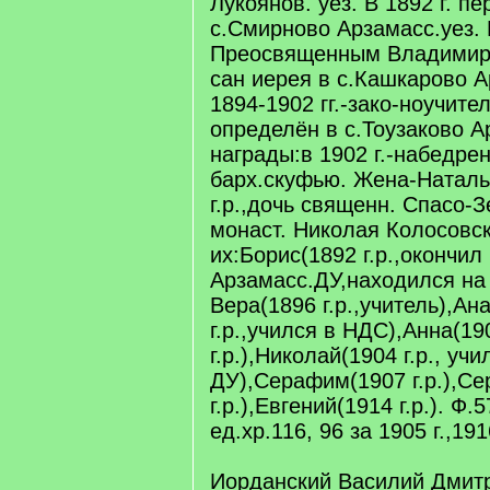
Лукоянов. уез. В 1892 г. п
с.Смирново Арзамасс.уез. 
Преосвященным Владимир
сан иерея в с.Кашкарово А
1894-1902 гг.-зако-ноучител
определён в с.Тоузаково А
награды:в 1902 г.-набедренн
барх.скуфью. Жена-Наталь
г.р.,дочь священн. Спасо-З
монаст. Николая Колосовск
их:Борис(1892 г.р.,окончил
Арзамасс.ДУ,находился на
Вера(1896 г.р.,учитель),Ан
г.р.,учился в НДС),Анна(19
г.р.),Николай(1904 г.р., учи
ДУ),Серафим(1907 г.р.),Се
г.р.),Евгений(1914 г.р.). Ф.5
ед.хр.116, 96 за 1905 г.,1916
Иорданский Василий Дмит