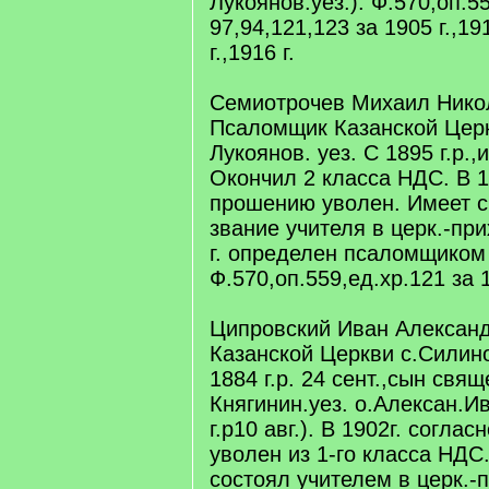
Лукоянов.уез.). Ф.570,оп.55
97,94,121,123 за 1905 г.,191
г.,1916 г.
Семиотрочев Михаил Нико
Псаломщик Казанской Цер
Лукоянов. уез. С 1895 г.р.,
Окончил 2 класса НДС. В 1
прошению уволен. Имеет с
звание учителя в церк.-пр
г. определен псаломщиком 
Ф.570,оп.559,ед.хр.121 за 1
Ципровский Иван Александ
Казанской Церкви с.Силино
1884 г.р. 24 сент.,сын св
Княгинин.уез. о.Алексан.И
г.р10 авг.). В 1902г. согла
уволен из 1-го класса НДС.
состоял учителем в церк.-