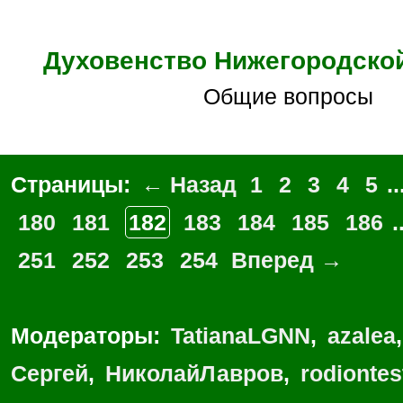
Духовенство Нижегородско
Общие вопросы
Страницы:
← Назад
1
2
3
4
5
..
180
181
182
183
184
185
186
.
251
252
253
254
Вперед →
Модераторы:
TatianaLGNN
,
azalea
Сергей
,
НиколайЛавров
,
rodionte