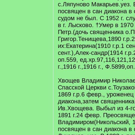
с.Ляпуново Макарьев.уез. В
посвящен в сан диакона в 
судом не был. С 1952 г. с
в г. Лысково. †Умер в 1970
Петр.(дочь священника о.П
Григор.Тенищева,1890 г.р.2
их:Екатерина(1910 г.р.1 сен
сент.),Алек-сандр(1914 г.р.2
оп.559, ед.хр.97,116,121,12
г.,1916 г.,1916 г., Ф.5899,оп
Хвощев Владимир Николае
Спасской Церкви с.Тоузако
1869 г.р.6 февр., уроженец
диакона,затем священника
Ив.Хвощева. Выбыл из 4-г
1891 г.24 февр. Преосвящ
Владимиром(Никольский, 18
посвящен в сан диакона в