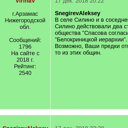
VirinaV
17 дек. 2018 20:22
SnegirevAleksey
г.Арзамас
В селе Силино и в соседн
Нижегородской
Силино действовали два с
обл.
общества "Спасова согласи
"Белокриницкой иерархии".
Сообщений:
Возможно, Ваши предки отн
1796
то из этих общин.
На сайте с
2018 г.
Рейтинг:
2540