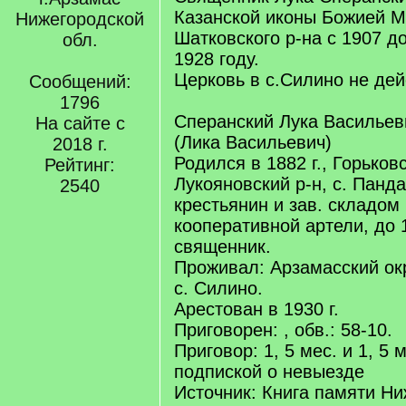
Казанской иконы Божией М
Нижегородской
Шатковского р-на с 1907 д
обл.
1928 году.
Церковь в с.Силино не дей
Сообщений:
1796
Сперанский Лука Васильев
На сайте с
(Лика Васильевич)
2018 г.
Родился в 1882 г., Горьковс
Рейтинг:
Лукояновский р-н, с. Панда
2540
крестьянин и зав. складом
кооперативной артели, до 1
священник.
Проживал: Арзамасский окр
с. Силино.
Арестован в 1930 г.
Приговорен: , обв.: 58-10.
Приговор: 1, 5 мес. и 1, 5 м
подпиской о невыезде
Источник: Книга памяти Ни