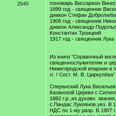
пономарь Виссарион Вино
2540
1899 год - священник Васи
диакон Стефан Добролюбо
1906 год - священник Нико
диакон Александр Подольс
Константин Троицкий
1917 год - священник Лука
Из книги "Справочный мат
священнослужителям и це
Нижегородской епархии в 
гг. / Сост. М. В. Циркулёва"
Сперанский Лука Васильев
Казанской Церкви с.Силино
1882 г.р.,из духовн. звани
с.Пандас Лукоянов.уез. В 1
НДС по 1-му разр. В 1907 г