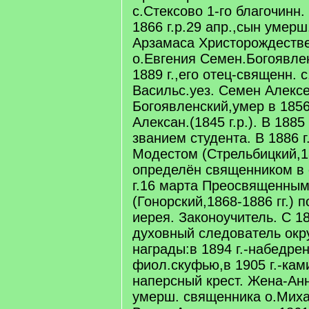
с.Стексово 1-го благочинн.
1866 г.р.29 апр.,сын умерш
Арзамаса Христорождеств
о.Евгения Семен.Богоявле
1889 г.,его отец-священн. 
Васильс.уез. Семен Алекс
Богоявленский,умер в 1856
Алексан.(1845 г.р.). В 1885
званием студента. В 1886
Модестом (Стрельбицкий,18
определён священником в 
г.16 марта Преосвященны
(Гонорский,1868-1886 гг.) 
иерея. Законоучитель. С 18
духовный следователь окр
награды:в 1894 г.-набедренн
фиол.скуфью,в 1905 г.-ками
наперсный крест. Жена-Ан
умерш. священника о.Мих