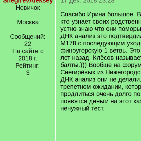
SnegirevAleksey
17 дек. 2018 23:28
Новичок
Спасибо Ирина большое. 
кто-узнает своих родствен
Москва
устно знаю что они помор
ДНК анализ это подтверди
Сообщений:
M178 с последующим уход
22
финоугорскую-1 ветвь. Это
На сайте с
лет назад. Клёсов называ
2018 г.
балты.))) Вообще на фору
Рейтинг:
Снегирёвых из Нижегородск
3
ДНК анализ они не делали.
трепетном ожидании, кото
продлиться очень долго по
появятся деньги на этот к
ненужный тест.