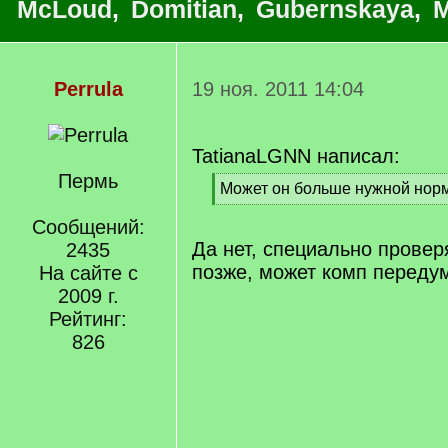
McLoud
,
Domitian
,
Gubernskaya
,
M
Perrula
19 ноя. 2011 14:04
TatianaLGNN написал:
Пермь
[
Может он больше нужной нор
q
[
]
Сообщений:
/
q
Да нет, специально прове
2435
]
позже, может комп переду
На сайте с
2009 г.
Рейтинг:
826