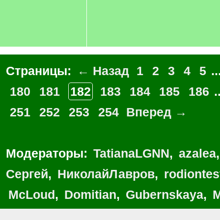
Страницы:
← Назад
1
2
3
4
5
..
180
181
182
183
184
185
186
.
251
252
253
254
Вперед →
Модераторы:
TatianaLGNN
,
azalea
Сергей
,
НиколайЛавров
,
rodionte
McLoud
,
Domitian
,
Gubernskaya
,
M