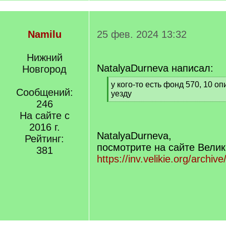
Namilu
25 фев. 2024 13:32
Нижний
NatalyaDurneva написал:
Новгород
[
у кого-то есть фонд 570, 10 о
Сообщений:
q
уезду
]
246
[
/
На сайте с
q
2016 г.
]
NatalyaDurneva,
Рейтинг:
посмотрите на сайте Велик
381
https://inv.velikie.org/archiv