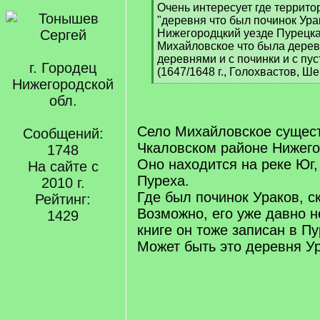
[
Очень интересует где террит
q
"деревня что был починок Ура
]
Нижегородцкий уезде Пурецка
Михайловское что была дерев
деревнями и с починки и с пу
г. Городец
(1647/1648 г., Голохвастов, Ш
Нижегородской
[
/
обл.
q
]
Село Михайловское сущест
Сообщений:
Чкаловском районе Нижего
1748
Оно находится на реке Юг,
На сайте с
Пуреха.
2010 г.
Где был починок Ураков, ск
Рейтинг:
Возможно, его уже давно н
1429
книге он тоже записан в П
Может быть это деревня Ур