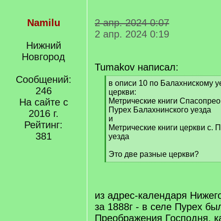
Namilu
2 апр. 2024 0:07
2 апр. 2024 0:19
Нижний
Новгород
Tumakov написал:
Сообщений:
[
в описи 10 по Балахнискому у
246
q
церкви:
]
На сайте с
Метрические книги Спасопрео
Пурех Балахнинского уезда
2016 г.
и
Рейтинг:
Метрические книги церкви с. 
381
уезда
Это две разные церкви?
[
/
q
]
из адрес-календаря Нижег
за 1888г - в селе Пурех бы
Преображения Господня, к