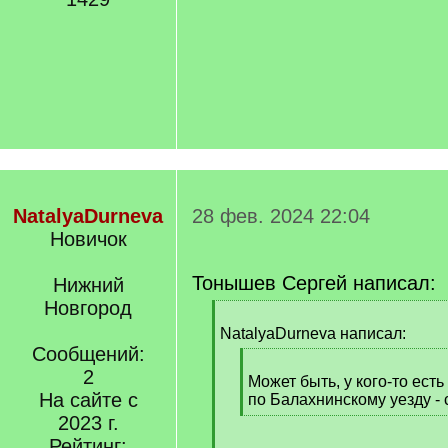
NatalyaDurneva
28 фев. 2024 22:04
Новичок
Тонышев Сергей написал:
Нижний
Новгород
[
q
NatalyaDurneva написал:
]
Сообщений:
[
2
q
Может быть, у кого-то есть
На сайте с
]
по Балахнинскому уезду -
[
2023 г.
/
Рейтинг: