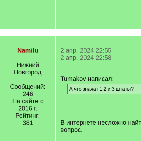
Namilu
2 апр. 2024 22:55
2 апр. 2024 22:58
Нижний
Новгород
Tumakov написал:
Сообщений:
[
А что значат 1,2 и 3 штаты?
246
q
[
]
На сайте с
/
q
2016 г.
]
Рейтинг:
В интернете несложно найт
381
вопрос.