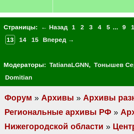
Страницы:
← Назад
1
2
3
4
5
...
9
13
14
15
Вперед →
Модераторы:
TatianaLGNN
,
Тонышев Се
Domitian
Форум
»
Архивы
»
Архивы раз
Региональные архивы РФ
»
Ар
Нижегородской области
»
Цент