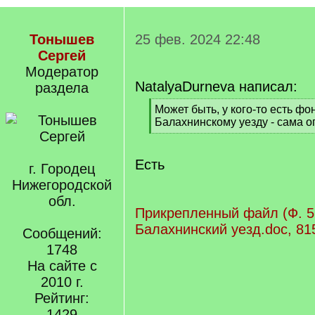
Тонышев
25 фев. 2024 22:48
Сергей
Модератор
NatalyaDurneva написал:
раздела
[
Может быть, у кого-то есть фо
q
Балахнинскому уезду - сама о
]
[
/
q
Есть
г. Городец
]
Нижегородской
обл.
Прикрепленный файл (Ф. 5
Балахнинский уезд.doc, 81
Сообщений:
1748
На сайте с
2010 г.
Рейтинг:
1429