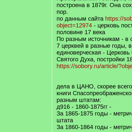
построена в 1879г. Она со
пор.
по данным сайта
https://sob
object=12974
- церковь пос
половине 17 века
По разным источникам - в 
7 церквей в разные годы, в
единоверческая - Церковь
Святого Духа, постройки 1
https://sobory.ru/article/?ob
дела в ЦАНО, скорее всего
книги Спасопреображенской
разным штатам:
д916 - 1860-1875гг -
За 1865-1875 годы - метрич
штата
За 1860-1864 годы - метрич