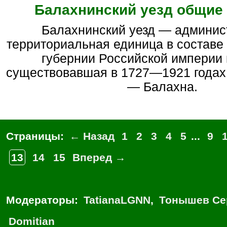
Балахнинский уезд общие
Балахнинский уезд — административно-
территориальная единица в составе
губернии Российской империи
существовавшая в 1727—1921 годах.
— Балахна.
Страницы:
← Назад
1
2
3
4
5
...
9
13
14
15
Вперед →
Модераторы:
TatianaLGNN
,
Тонышев Се
Domitian