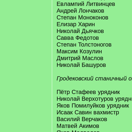
Евлампий Литвинцев
Андрей Лончаков
Степан Моноконов
Елизар Харин
Николай Дьячков
Савва Федотов
Степан Толстоногов
Максим Козулин
Дмитрий Маслов
Николай Башуров
Гродековский станичный о
Пётр Стафеев урядник
Николай Верхотуров урядн
Яков Помилуйков урядник
Исаак Савин вахмистр
Василий Верчаков
Матвей Акимов