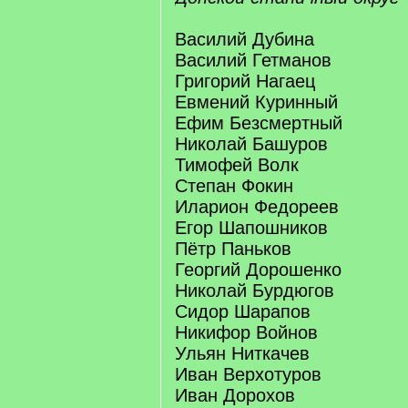
Василий Дубина
Василий Гетманов
Григорий Нагаец
Евмений Куринный
Ефим Безсмертный
Николай Башуров
Тимофей Волк
Степан Фокин
Иларион Федореев
Егор Шапошников
Пётр Паньков
Георгий Дорошенко
Николай Бурдюгов
Сидор Шарапов
Никифор Войнов
Ульян Ниткачев
Иван Верхотуров
Иван Дорохов