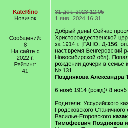
KateRino
31 дек. 2023 12:05
Новичок
1 янв. 2024 16:31
Добрый день! Сейчас про
Христорождественской цер
Сообщений:
за 1914 г. [ГАНО. Д-156, оп.
8
наст.время Венгеровский 
На сайте с
Новосибирской обл). Попал
2022 г.
рождении дочери в семье 
Рейтинг:
№ 131
41
Позднякова Александра
6 нояб 1914 (рожд)/ 8 нояб
Родители: Уссурийского каз
Гродековского Станичного 
Василье-Егоровского
каза
Тимофеевич Поздняков
и