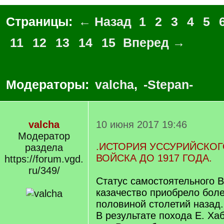
Страницы:
← Назад
1
2
3
4
5
11
12
13
14
15
Вперед →
Модераторы:
valcha
,
-Stepan-
valcha
10 июня 2017 19:46
Модератор
.ИСТОРИЯ УССУРИЙСКОГ
раздела
ВОЙСКА ДО 1917 ГОДА.
https://forum.vgd.
ru/349/
Статус самостоятельного В
казачество приобрело боле
половиной столетий назад.
В результате похода Е. Ха