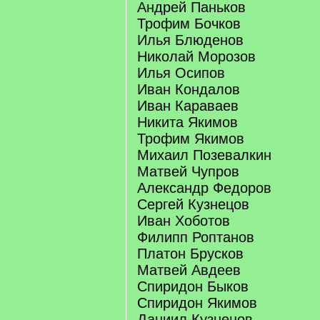
Андрей Паньков
Трофим Бочков
Илья Блюденов
Николай Морозов
Илья Осипов
Иван Кондалов
Иван Караваев
Никита Якимов
Трофим Якимов
Михаил Позевалкин
Матвей Чупров
Александр Федоров
Сергей Кузнецов
Иван Хоботов
Филипп Роптанов
Платон Брусков
Матвей Авдеев
Спиридон Быков
Спиридон Якимов
Даниил Кузнецов