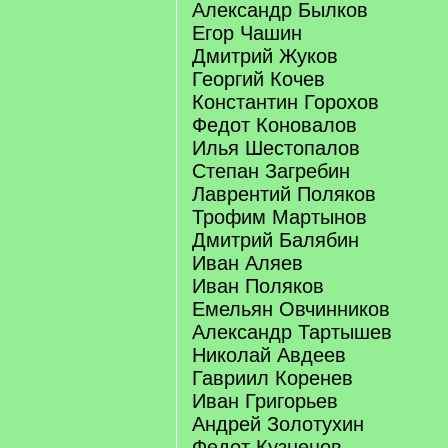
Александр Былков
Егор Чашин
Дмитрий Жуков
Георгий Кочев
Константин Горохов
Федот Коновалов
Илья Шестопалов
Степан Загребин
Лаврентий Поляков
Трофим Мартынов
Дмитрий Балябин
Иван Аляев
Иван Поляков
Емельян Овчинников
Александр Тартышев
Николай Авдеев
Гавриил Коренев
Иван Григорьев
Андрей Золотухин
Федот Кузнецов