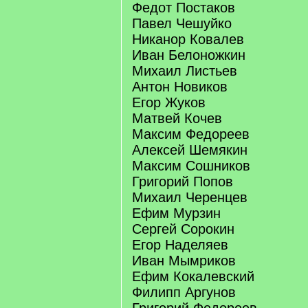
Федот Постаков
Павел Чешуйко
Никанор Ковалев
Иван Белоножкин
Михаил Листьев
Антон Новиков
Егор Жуков
Матвей Кочев
Максим Федореев
Алексей Шемякин
Максим Сошников
Григорий Попов
Михаил Черенцев
Ефим Мурзин
Сергей Сорокин
Егор Наделяев
Иван Мымриков
Ефим Кокалевский
Филипп Аргунов