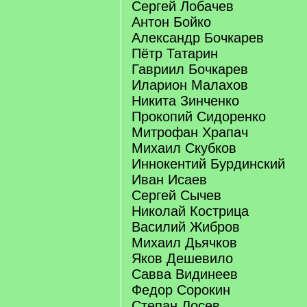
Сергей Лобачев
Антон Бойко
Александр Бочкарев
Пётр Татарин
Гавриил Бочкарев
Иларион Малахов
Никита Зинченко
Прокопий Сидоренко
Митрофан Храпач
Михаил Скубков
Иннокентий Бурдинский
Иван Исаев
Сергей Сычев
Николай Кострица
Василий Жибров
Михаил Дьячков
Яков Дешевило
Савва Видинеев
Федор Сорокин
Степан Лосев