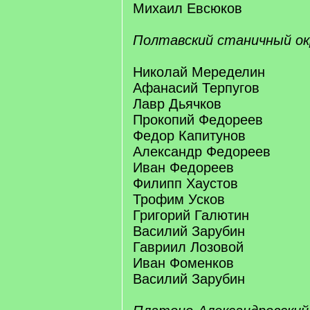
Михаил Евсюков
Полтавский станичный ок
Николай Меределин
Афанасий Терпугов
Лавр Дьячков
Прокопий Федореев
Федор Капитунов
Александр Федореев
Иван Федореев
Филипп Хаустов
Трофим Усков
Григорий Галютин
Василий Зарубин
Гавриил Лозовой
Иван Фоменков
Василий Зарубин