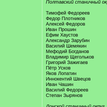
Полтавский станичный ок
Тимофей Федореев
Федор Плотников
Алексей Федоров
Иван Прошин
Ефим Хаустов
Александр Зарубин
Василий Шемякин
Мефодий Богданов
Владимир Щегольков
Григорий Зажигаев
Пётр Усков
Яков Лопатин
Иннокентий Швецов
Иван Чашин
Василий Федореев
Степан Зырянов
Донской станичный округ