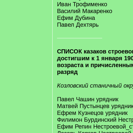
Иван Трофименко
Василий Макаренко
Ефим Дубина
Павел Дехтярь
СПИСОК казаков строево
достигшим к 1 января 1904
возраста и причисленны
разряд
Козловский станичный окр
Павел Чашин урядник
Матвей Пустынцев урядни
Ефрем Кузнецов урядник
Филимон Бурдинский Нест
Ефим Репин Нестроевой_с