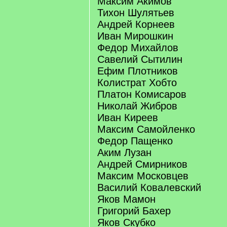
Максим Акимов
Тихон Шулятьев
Андрей Корнеев
Иван Мирошкин
Федор Михайлов
Савелий Сытилин
Ефим Плотников
Колистрат Хобто
Платон Комисаров
Николай Жибров
Иван Киреев
Максим Самойленко
Федор Пащенко
Аким Лузан
Андрей Смирников
Максим Московцев
Василий Ковалевский
Яков Мамон
Григорий Бахер
Яков Скубко