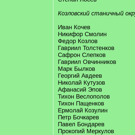
Козловский станичный окр
Иван Кочев
Никифор Смолин
Федор Козлов
Гавриил Толстенков
Сафрон Слепков
Гавриил Овчинников
Марк Былков
Георгий Авдеев
Николай Кутузов
Афанасий Эпов
Тихон Веслополов
Тихон Пащенков
Ермолай Козулин
Петр Бочкарев
Павел Бондарев
Прокопий Меркулов