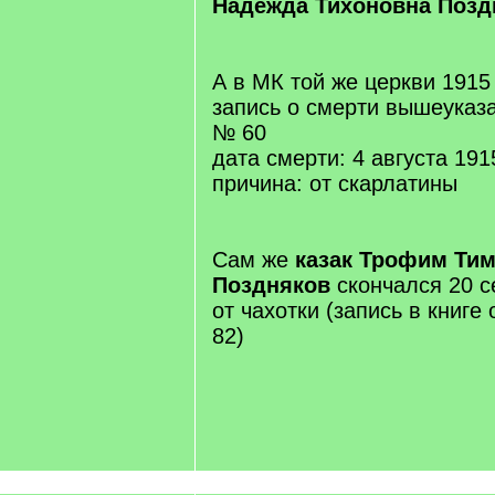
Надежда Тихоновна Позд
А в МК той же церкви 1915
запись о смерти вышеуказ
№ 60
дата смерти: 4 августа 191
причина: от скарлатины
Сам же
казак Трофим Ти
Поздняков
скончался 20 с
от чахотки (запись в книг
82)