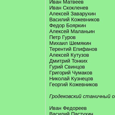
Иван Матвеев
Иван Скокленев
Алексей Заварухин
Василий Кожевников
Федор Бояркин
Алексей Маланьин
Петр Гуров
Михаил Шемякин
Терентий Епифанов
Алексей Кутузов
Дмитрий Тонких
Гурий Свинцов
Григорий Чумаков
Николай Кузнецов
Георгий Кожевников
Гродековский станичный о
Иван Федореев
Василий Пастухин