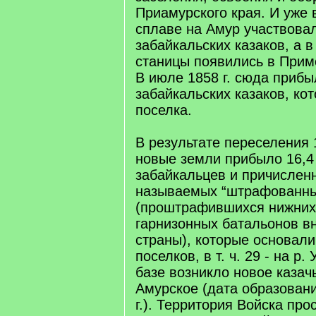
Приамурского края. И уже в
сплаве на Амур участвова
забайкальских казаков, а в 
станицы появились в Примо
В июле 1858 г. сюда прибы
забайкальских казаков, ко
поселка.
В результате переселения 1
новые земли прибыло 16,4 
забайкальцев и причисленн
называемых “штрафованны
(проштрафившихся нижних
гарнизонных батальонов в
страны), которые основали
поселков, в т. ч. 29 - на р.
базе возникло новое казач
Амурское (дата образовани
г.). Территория Войска про