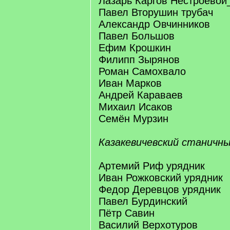
Лазарь Каргов Нестроевой
Павел Вторушин трубач
Александр Овчинников
Павел Большов
Ефим Крошкин
Филипп Зырянов
Роман Самохвало
Иван Марков
Андрей Караваев
Михаил Исаков
Семён Мурзин
Казакевичевский станичны
Артемий Риф урядник
Иван Рожковский урядник
Федор Деревцов урядник
Павел Бурдинский
Пётр Савин
Василий Верхотуров