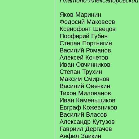
Платоно-Александровский
Яков Маринин
Федосий Маковеев
Ксенофонт Швецов
Порфирий Губин
Степан Портнягин
Василий Романов
Алексей Кочетов
Иван Овчинников
Степан Трухин
Максим Смирнов
Василий Овечкин
Тихон Милованов
Иван Каменьщиков
Евграф Кожевников
Василий Власов
Александр Кутузов
Гавриил Дергачев
Анфил Заикин