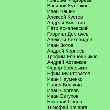
Григорий Федореев
Василий Кутенков
Иван Чашин
Алексей Кустов
Андрей Высотин
Пётр Кокалевский
Гавриил Дергачев
Алексей Лиховидов
Иван Зотов
Андрей Корнеев
Трофим Епанешников
Андрей Астанков
Федор Бабарыкин
Ефим Муштоватов
Иван Науменко
Павел Бояркин
Иван Сергеев
Иван Евтухов
Николай Попов
Тимофей Кочерга