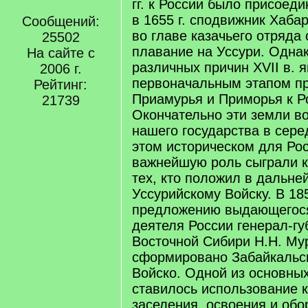
гг. к России было присоед
в 1655 г. сподвижник Хаба
Сообщений:
во главе казачьего отряда
25502
плавание на Уссури. Однак
На сайте с
различных причин XVII в. 
2006 г.
первоначальным этапом п
Рейтинг:
Приамурья и Приморья к Р
21739
Окончательно эти земли в
нашего государства в сере
этом историческом для Ро
важнейшую роль сыграли к
тех, кто положил в дальн
Уссурийскому Войску. В 185
предложению выдающегося
деятеля России генерал-гу
Восточной Сибири Н.Н. Му
сформировано Забайкальск
Войско. Одной из основных
ставилось использование 
заселения, освоения и об