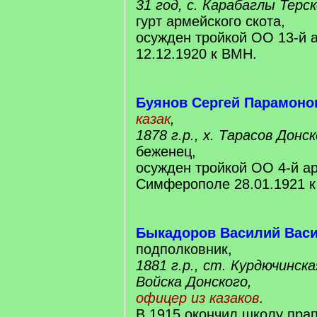
31 год, с. Карабаглы Терс
гурт армейского скота,
осужден тройкой ОО 13-й 
12.12.1920 к ВМН.
Буянов Сергей Парамоно
казак
,
1878 г.р., х. Тарасов Донс
беженец,
осужден тройкой ОО 4-й а
Симферополе 28.01.1921 
Быкадоров Василий Вас
подполковник,
1881 г.р., ст. Курдючинск
Войска Донского,
офицер из казаков
.
В 1915 окончил школу пра