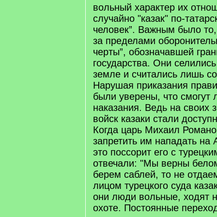
вольный характер их отно
случайно "казак" по-татарс
человек”. Важным было то,
за пределами оборонитель
черты”, обозначавшей гра
государства. Они селились
земле и считались лишь с
Нарушая приказания прави
были уверены, что смогут л
наказания. Ведь на своих 
войск казаки стали доступн
Когда царь Михаил Романо
запретить им нападать на А
это поссорит его с турецки
отвечали: "Мы верны белом
берем саблей, то не отдае
лицом турецкого суда казак
они люди вольные, ходят н
охоте. Постоянные перехо