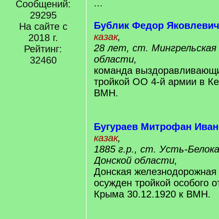
...
Сообщений:
29295
Бублик Федор Яковлеви
На сайте с
казак
,
2018 г.
28 лет, ст. Мингрельская
Рейтинг:
области,
32460
команда выздоравливающи
тройкой ОО 4-й армии в Ке
ВМН.
Бугураев Митрофан Ива
казак
,
1885 г.р., ст. Усть-Бело
Донской области,
Донская железнодорожная 
осужден тройкой особого о
Крыма 30.12.1920 к ВМН.