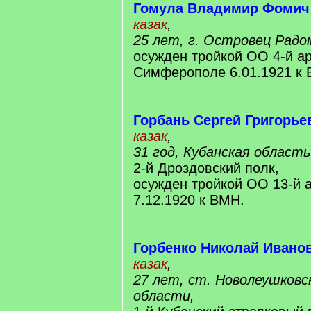
Гомула Владимир Фомич
казак
,
25 лет, г. Островец Радо
осужден тройкой ОО 4-й а
Симферополе 6.01.1921 к
Горбань Сергей Григорье
казак
,
31 год, Кубанская область
2-й Дроздовский полк,
осужден тройкой ОО 13-й 
7.12.1920 к ВМН.
Горбенко Николай Ивано
казак
,
27 лет, ст. Новолеушковс
области,