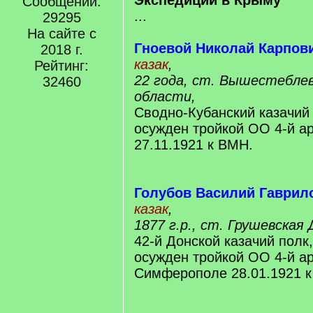
Экспедиции в Крыму
Сообщений:
...
29295
На сайте с
Гноевой Николай Карпов
2018 г.
казак
,
Рейтинг:
22 года, ст. Вышестеблев
32460
области,
Сводно-Кубанский казачий 
осужден тройкой ОО 4-й а
27.11.1921 к ВМН.
Голубов Василий Гаврил
казак
,
1877 г.р., ст. Грушевская
42-й Донской казачий полк,
осужден тройкой ОО 4-й а
Симферополе 28.01.1921 