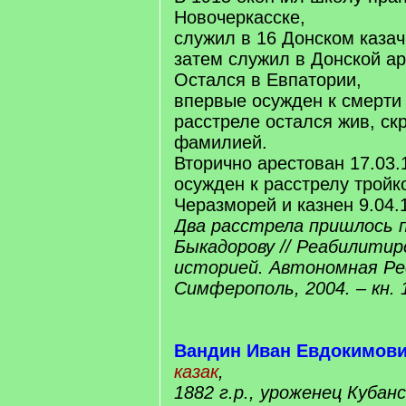
Новочеркасске,
служил в 16 Донском казач
затем служил в Донской а
Остался в Евпатории,
впервые осужден к смерти 
расстреле остался жив, ск
фамилией.
Вторично арестован 17.03.
осужден к расстрелу тройк
Черазморей и казнен 9.04.
Два расстрела пришлось 
Быкадорову // Реабилити
историей. Автономная Ре
Симферополь, 2004. – кн. 1
Вандин Иван Евдокимов
казак
,
1882 г.р., уроженец Кубан