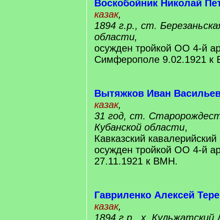
Воскобойник Николай Пе
казак
,
1894 г.р., ст. Березаньск
области,
осужден тройкой ОО 4-й а
Симферополе 9.02.1921 к
Вытяжков Иван Василье
казак
,
31 год, ст. Старорождес
Кубанской области
,
Кавказский кавалерийский 
осужден тройкой ОО 4-й а
27.11.1921 к ВМН.
Гавриленко Алексей Тер
казак
,
1894 г.р., х. Кульжатский