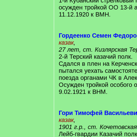
1-й Кубанский стрелковый 
осужден тройкой ОО 13-й 
11.12.1920 к ВМН.
Гордеенко Семен Федор
казак
,
27 лет, ст. Кизлярская Те
2-й Терский казачий полк.
Сдался в плен на Керченс
пытался уехать самостояте
поезда органами ЧК в Але
Осужден тройкой особого о
9.02.1921 к ВНМ.
Гори Тимофей Васильев
казак
,
1901 г.р., ст. Кочетовска
Лейб-гвардии Казачий полк