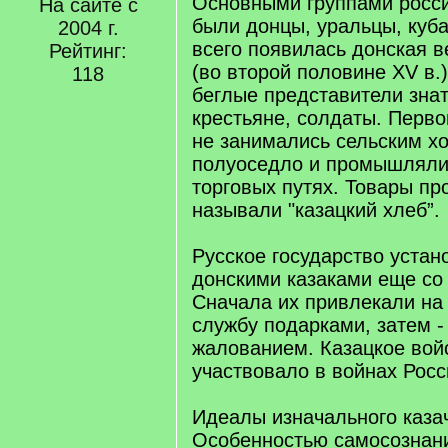
Основными группами росси
На сайте с
были донцы, уральцы, куба
2004 г.
всего появилась донская в
Рейтинг:
(во второй половине XV в.)
118
беглые представители знат
крестьяне, солдаты. Перво
не занимались сельским х
полуоседло и промышляли
торговых путях. Товары пр
называли "казацкий хлеб”.
Русское государство устан
донскими казаками еще со 
Сначала их привлекали на
службу подарками, затем 
жалованием. Казацкое вой
участвовало в войнах Росси
Идеалы изначального каза
Особенностью самосознани