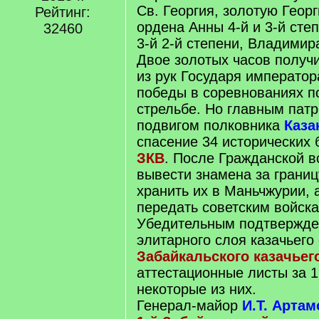
Св. Георгия, золотую Геор
Рейтинг:
ордена Анны 4-й и 3-й сте
32460
3-й 2-й степени, Владимира
Двое золотых часов получ
из рук Государя императора
победы в соревнованиях п
стрельбе. Но главным пат
подвигом полковника
Каза
спасение 34 исторических
ЗКВ
. После Гражданской в
вывести знамена за границ
хранить их в Маньчжурии, а
передать советским войск
Убедительным подтвержде
элитарного слоя казачьего
Забайкальского казачьег
аттестационные листы за 19
некоторые из них.
Генерал-майор
И.Т. Арта