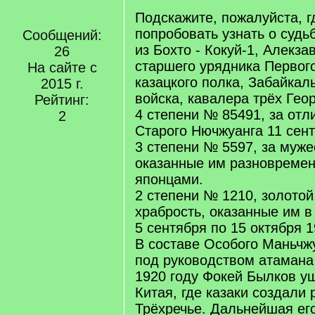
Подскажите, пожалуйста, 
попробовать узнать о судь
Сообщений:
из Бохто - Кокуй-1, Алекза
26
старшего урядника Первог
На сайте с
казацкого полка, Забайкаль
2015 г.
войска, кавалера трёх Геор
Рейтинг:
4 степени № 85491, за отл
2
Старого Нючжуанга 11 сент
3 степени № 5597, за муже
оказанные им разновремен
японцами.
2 степени № 1210, золотой
храбрость, оказанные им в
5 сентября по 15 октября 1
В составе Особого Маньчж
под руководством атамана
1920 году Фокей Былков у
Китая, где казаки создали 
Трёхречье. Дальнейшая ег