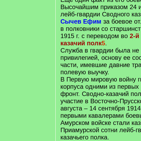
Высочайшим приказом 24 и
лейб-гвардии Сводного каз
Сычев Ефим
за боевое от
в полковники со старшинс
1915 г. с переводом во
2-й
казачий полк
5
.
Служба в гвардии была не 
привилегией, основу ее со
части, имевшие давние тр
полевую выучку.
В Первую мировую войну г
корпуса одними из первых
фронт. Сводно-казачий по
участие в Восточно-Прусск
августа – 14 сентября 1914
первыми кавалерами боевы
Амурском войске стали ка
Приамурской сотни лейб-г
казачьего полка.