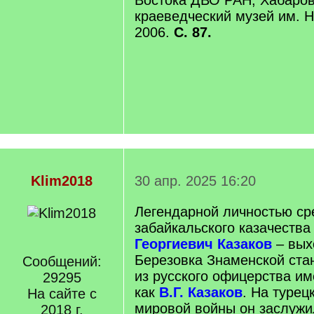
Востока ДВО РАН; Хабаров
краеведческий музей им. Н
2006.
С. 87.
Klim2018
30 апр. 2025 16:20
Легендарной личностью ср
забайкальского казачеств
Георгиевич Казаков
– вых
Березовка Знаменской ста
Сообщений:
из русского офицерства им
29295
как
В.Г. Казаков
. На туре
На сайте с
мировой войны он заслужи
2018 г.