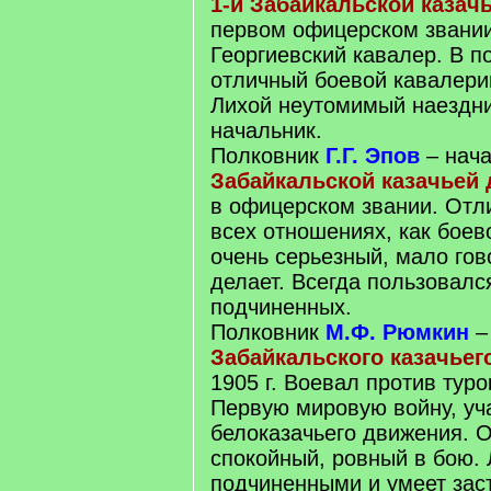
1-й Забайкальской казач
первом офицерском звании 
Георгиевский кавалер. В 
отличный боевой кавалери
Лихой неутомимый наездни
начальник.
Полковник
Г.Г. Эпов
– нач
Забайкальской казачьей
в офицерском звании. Отл
всех отношениях, как боев
очень серьезный, мало гов
делает. Всегда пользовал
подчиненных.
Полковник
М.Ф. Рюмкин
–
Забайкальского казачьег
1905 г. Воевал против туро
Первую мировую войну, уч
белоказачьего движения. 
спокойный, ровный в бою.
подчиненными и умеет заст