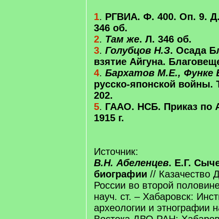
1
.
РГВИА. Ф. 400. Оп. 9. Д.
346 об.
2
.
Там же
. Л. 346 об.
3
.
Голубцов Н.З
. Осада Б
взятие Айгуна. Благовеще
4
.
Бархатов М.Е., Функе 
русско-японской войны. Т.
202.
5
.
ГААО. НСБ. Приказ по 
1915 г.
Источник:
В.Н. Абеленцев
. Е.Г. Сы
биографии
// Казачество 
России во второй половине 
науч. ст. – Хабаровск: Инст
археологии и этнографии 