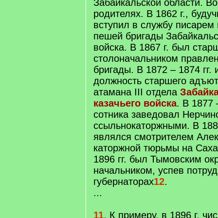
Забайкальской области. В
родителях. В 1862 г., будуч
вступил в службу писарем 
пешей бригады Забайкальс
войска. В 1867 г. был ста
столоначальником правлен
бригады. В 1872 – 1874 гг.
должность старшего адъю
атамана III отдела
Забайк
казачьего войска
. В 1877 
сотника заведовал Нерчин
ссыльнокаторжными. В 1883
являлся смотрителем Але
каторжной тюрьмы на Саха
1896 гг. был Тымовским о
начальником, успев потруд
губернаторах
12
.
...
11
. К примеру, в 1896 г. чи