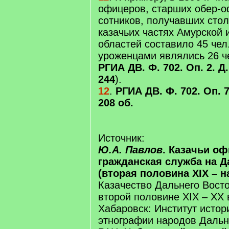
офицеров, старших обер-о
сотников, получавших стол
казачьих частях Амурской
областей составило 45 чел
уроженцами являлись 26 че
РГИА ДВ. Ф. 702. Оп. 2. Д.
244
).
12
.
РГИА ДВ. Ф. 702. Оп. 7.
208 об.
Источник:
Ю.А. Павлов
. Казачьи о
гражданская служба на 
(вторая половина XIX – н
Казачество Дальнего Восто
второй половине XIX – XX вв
Хабаровск: Институт истор
этнографии народов Дальн