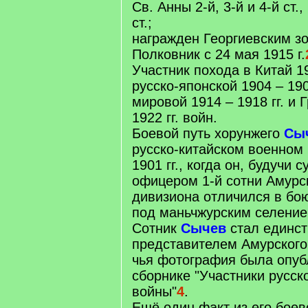
Св. Анны 2-й, 3-й и 4-й ст.
ст.;
награжден Георгиевским з
Полковник с 24 мая 1915 г.
Участник похода в Китай 19
русско-японской 1904 – 190
мировой 1914 – 1918 гг. и 
1922 гг. войн.
Боевой путь хорунжего
Сы
русско-китайском военном
1901 гг., когда он, будучи 
офицером 1-й сотни Амурск
дивизиона отличился в бою
под маньчжурским селени
Сотник
Сычев
стал единс
представителем Амурского 
чья фотография была опуб
сборнике "Участники русск
войны"
4
.
Ещё один факт из его боев