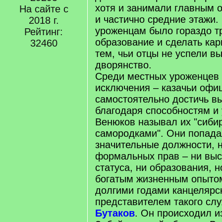
хотя и занимали главным 
На сайте с
и частично средние этажи
2018 г.
уроженцам было гораздо т
Рейтинг:
образование и сделать кар
32460
тем, чьи отцы не успели в
дворянство.
Среди местных уроженцев
исключения – казачьи офи
самостоятельно достичь в
благодаря способностям и
Венюков называл их "сиби
самородками". Они попада
значительные должности, н
формальных прав – ни выс
статуса, ни образования, 
богатым жизненным опытом
долгими годами канцелярск
представителем такого сл
Бутаков
. Он происходил и