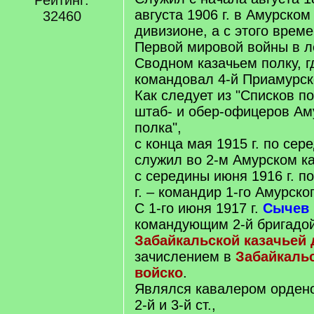
Рейтинг:
августа 1906 г. в Амурском
32460
дивизионе, а с этого врем
Первой мировой войны в л
Сводном казачьем полку, гд
командовал 4-й Приамурск
Как следует из "Списков п
штаб- и обер-офицеров Аму
полка",
с конца мая 1915 г. по сер
служил во 2-м Амурском ка
с середины июня 1916 г. п
г. – командир 1-го Амурско
С 1-го июня 1917 г.
Сычев
командующим 2-й бригадо
Забайкальской казачьей
зачислением в
Забайкальс
войско
.
Являлся кавалером ордено
2-й и 3-й ст.,