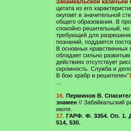
Забайкальской казачьей 
цитата из его характерист
окупает в значительной ст
общего образования. В про
спокойно решительный, но
требующей для разрешени
познаний, поддается пост
В основных нравственных 
обладает сильно развитым 
действиях отсутствует рис
скромность. Служба и дело
В бою храбр и решителен"
...
16
.
Перминов В. Спасител
знамен
// Забайкальский р
июля.
17
.
ГАРФ. Ф. 3354. Оп. 1. Д
514, 530.