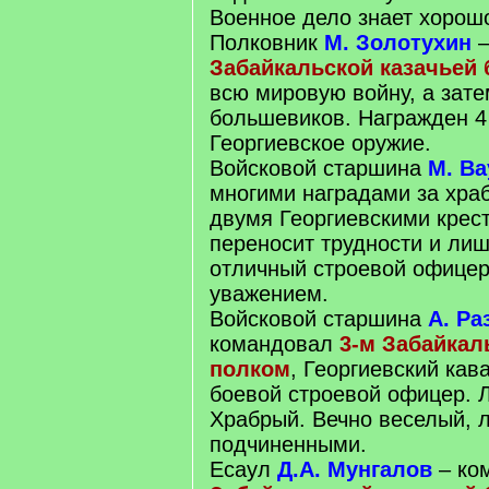
Военное дело знает хорошо
Полковник
М. Золотухин
–
Забайкальской казачьей
всю мировую войну, а зате
большевиков. Награжден 4
Георгиевское оружие.
Войсковой старшина
М. В
многими наградами за храб
двумя Георгиевскими крес
переносит трудности и ли
отличный строевой офицер
уважением.
Войсковой старшина
А. Ра
командовал
3-м Забайкал
полком
, Георгиевский ка
боевой строевой офицер. 
Храбрый. Вечно веселый, 
подчиненными.
Есаул
Д.А. Мунгалов
– ко