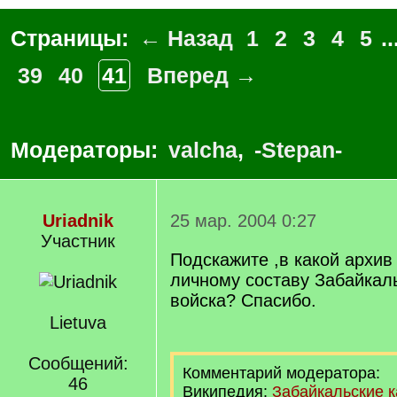
Страницы:
← Назад
1
2
3
4
5
..
39
40
41
Вперед →
Модераторы:
valcha
,
-Stepan-
Uriadnik
25 мар. 2004 0:27
Участник
Подскажите ,в какой архив
личному составу Забайкаль
войска? Спасибо.
Lietuva
Сообщений:
Комментарий модератора:
46
Википедия:
Забайкальские к