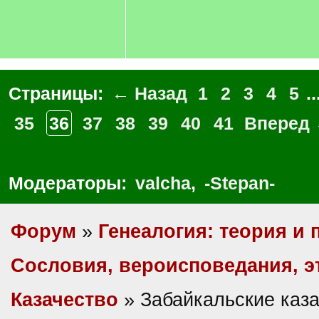
Страницы:
← Назад
1
2
3
4
5
..
35
36
37
38
39
40
41
Вперед
Модераторы:
valcha
,
-Stepan-
Форум
»
Генеалогия: теория и 
Сословия, вероисповедания, 
Казачество
» Забайкальские каза