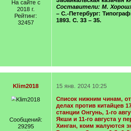
Забайкальская казачья кн
На сайте с
Составители: М. Хорошх
2018 г.
– С.-Петербург: Типограф
Рейтинг:
1893. С. 33 – 35.
32457
Klim2018
15 янв. 2024 10:25
Список нижним чинам, о
делах против китайцев 1
станции Онгунь, 1-го авг
Якши и 11-го августа у п
Сообщений:
Хинган, коим жалуются з
29295