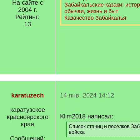
На сайте с
Забайкальские казаки: истор
2004 г.
обычаи, жизнь и быт
Рейтинг:
Казачество Забайкалья
13
karatuzech
14 янв. 2024 14:12
каратузское
Klim2018 написал:
красноярского
края
[
Список станиц и посёлков Заб
q
войска
]
Сообщений:
[