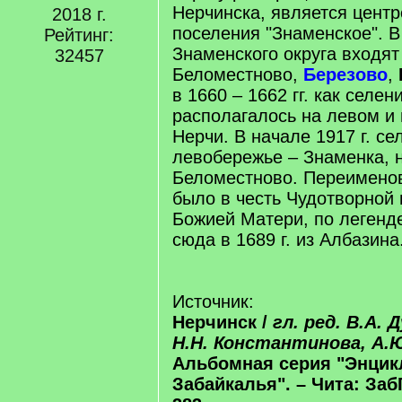
Нерчинска, является центр
2018 г.
поселения "Знаменское". В
Рейтинг:
Знаменского округа входят 
32457
Беломестново,
Березово
,
в 1660 – 1662 гг. как селе
располагалось на левом и
Нерчи. В начале 1917 г. се
левобережье – Знаменка, 
Беломестново. Переимено
было в честь Чудотворной
Божией Матери, по легенд
сюда в 1689 г. из Албазина.
Источник:
Нерчинск /
гл. ред. В.А. 
Н.Н. Константинова, А.
Альбомная серия "Энцик
Забайкалья". – Чита: ЗабГ