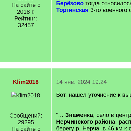
Берёзово
тогда относилос
/
На сайте с
q
Торгинская
3-го военного 
2018 г.
]
Рейтинг:
32457
Klim2018
14 янв. 2024 19:24
Вот, нашёл уточнение к в
"...
Знаменка
, село в цент
Сообщений:
Нерчинского района
, рас
29295
берегу р. Нерча, в 46 км к
На сайте с