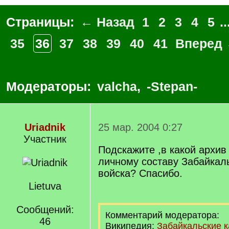
Страницы:
← Назад
1
2
3
4
5
..
35
36
37
38
39
40
41
Вперед
Модераторы:
valcha
,
-Stepan-
Uriadnik
25 мар. 2004 0:27
Участник
Подскажите ,в какой архив
личному составу Забайкаль
войска? Спасибо.
Lietuva
Сообщений:
Комментарий модератора:
46
Википедия:
Забайкальские к