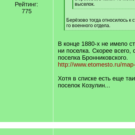
Рейтинг:
выселок.
[
775
/
Берёзово тогда относилось к с
q
го военного отдела.
]
[
/
q
В конце 1880-х не имело с
]
ни поселка. Скорее всего,
поселка Бронниковского.
http://www.etomesto.ru/map
Хотя в списке есть еще та
поселок Козулин...