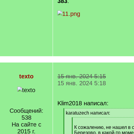
383
.
texto
15 янв. 2024 5:15
15 янв. 2024 5:18
Klim2018 написал:
Сообщений:
[
karatuzech написал:
538
q
[
]
На сайте с
q
К сожалению, не нашел в 
2015 г.
]
Березово, в какой-то мом