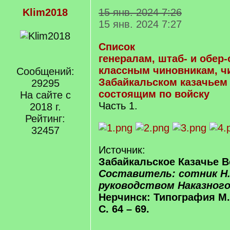
Klim2018
15 янв. 2024 7:26
15 янв. 2024 7:27
Список
генералам, штаб- и обер
классным чиновникам, ч
Сообщений:
Забайкальском казачьем 
29295
состоящим по войску
На сайте с
Часть 1.
2018 г.
Рейтинг:
32457
Источник:
Забайкальское Казачье В
Составитель: сотник Н.
руководством Наказног
Нерчинск: Типография М.Д
С. 64 – 69.