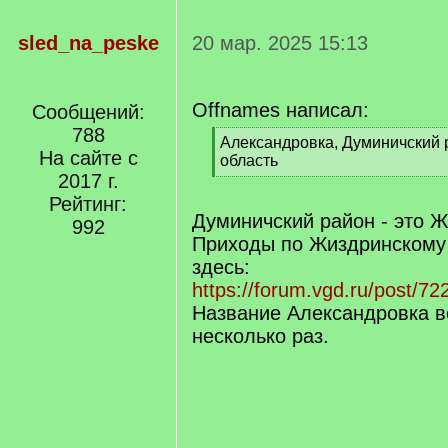
sled_na_peske
20 мар. 2025 15:13
Offnames написал:
Сообщений:
788
[
Александровка, Думиничский 
На сайте с
q
область
]
2017 г.
[
/
Рейтинг:
q
Думиничский район - это Ж
992
]
Приходы по Жиздринскому 
здесь:
https://forum.vgd.ru/post/
Название Александровка в
несколько раз.