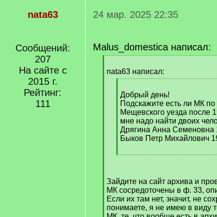
nata63
24 мар. 2025 22:35
Malus_domestica написал:
Сообщений:
207
[
На сайте с
q
nata63 написал:
]
2015 г.
[
Рейтинг:
q
Добрый день!
111
]
Подскажите есть ли МК по
Мещевского уезда после 1
мне надо найти двоих чело
Дрягина Анна Семеновна 
Быков Петр Михайлович 1
[
/
q
Зайдите на сайт архива и про
]
МК сосредоточены в ф. 33, опис
Если их там нет, значит, не со
понимаете, я не имею в виду
МК, те, что вообще есть в архи