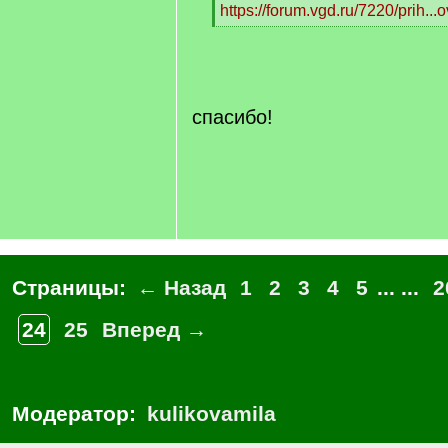
https://forum.vgd.ru/7220/prih..
[
/
q
]
спасибо!
Страницы:
← Назад
1
2
3
4
5
... ...
2
24
25
Вперед →
Модератор:
kulikovamila