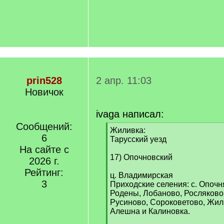
prin528
2 апр. 11:03
Новичок
ivaga написал:
Сообщений:
[
Жиливка:
6
q
Тарусский уезд
]
На сайте с
17) Опочновский
2026 г.
Рейтинг:
ц. Владимирская
3
Приходские селения: с. Опочн
Родены, Лобаново, Росляково,
Русиново, Сороковетово, Жил
Алешна и Калиновка.