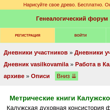
Нарисуйте свое древо. Бесплатно. О
Генеалогический форум
РЕГИСТРАЦИЯ
ВОЙТИ
Дневники участников
»
Дневники у
Дневник vasilkovamila
»
Работа в К
архиве
»
Описи
Вниз ⇊
Метрические книги Калужско
Калужская духовная консистория ф.33, 10197 ед.