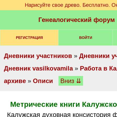
Нарисуйте свое древо. Бесплатно. О
Генеалогический форум
РЕГИСТРАЦИЯ
ВОЙТИ
Дневники участников
»
Дневники у
Дневник vasilkovamila
»
Работа в К
архиве
»
Описи
Вниз ⇊
Метрические книги Калужско
Калужская духовная консистория ф.33, 10197 ед.