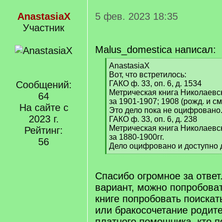
AnastasiaX
5 фев. 2023 18:35
Участник
Malus_domestica написал:
[
AnastasiaX
q
Вот, что встретилось:
]
Сообщений:
ГАКО ф. 33, оп. 6, д. 1534
Метрическая книга Николаевск
64
за 1901-1907; 1908 (рожд. и см
На сайте с
Это дело пока не оцифровано
2023 г.
ГАКО ф. 33, оп. 6, д. 238
Метрическая книга Николаевск
Рейтинг:
за 1880-1900гг.
56
Дело оцифровано и доступно 
[
/
q
Спасибо огромное за ответ.
]
вариант, можно попробова
книге попробовать поискат
или бракосочетание родит
платного помощника, кто п