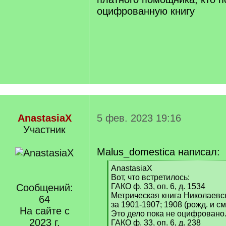
оцифрованную книгу
AnastasiaX
5 фев. 2023 19:16
Участник
Malus_domestica написал:
[
AnastasiaX
q
Вот, что встретилось:
]
Сообщений:
ГАКО ф. 33, оп. 6, д. 1534
Метрическая книга Николаевск
64
за 1901-1907; 1908 (рожд. и см
На сайте с
Это дело пока не оцифровано
2023 г.
ГАКО ф. 33, оп. 6, д. 238