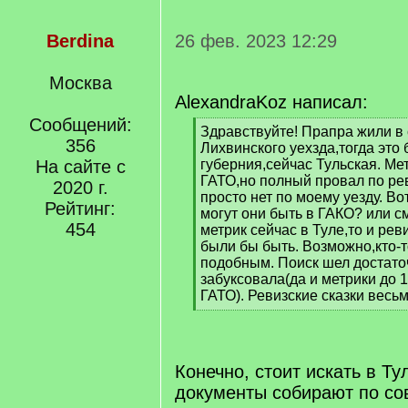
Berdina
26 фев. 2023 12:29
Москва
AlexandraKoz написал:
Сообщений:
[
Здравствуйте! Прапра жили в 
356
q
Лихвинского уехзда,тогда это
]
На сайте с
губерния,сейчас Тульская. Ме
ГАТО,но полный провал по рев
2020 г.
просто нет по моему уезду. Во
Рейтинг:
могут они быть в ГАКО? или см
454
метрик сейчас в Туле,то и ре
были бы быть. Возможно,кто-т
подобным. Поиск шел достато
забуксовала(да и метрики до 
ГАТО). Ревизские сказки весь
[
/
q
]
Конечно, стоит искать в Ту
документы собирают по с