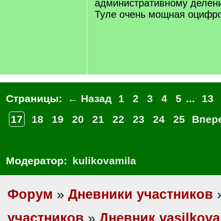
административному делени
Туле очень мощная оцифро
Страницы:
← Назад
1
2
3
4
5
...
13
17
18
19
20
21
22
23
24
25
Впер
Модератор:
kulikovamila
Форум
»
Дневники участников
участников
»
Дневник vasilkova