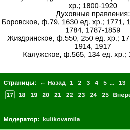
хр.; 1800-1920
Духовные правления:
Боровское, ф.79, 1630 ед. хр.; 1771, 
1784, 1787-1859
Жиздринское, ф.550, 250 ед. хр.; 17
1914, 1917
Калужское, ф.565, 134 ед. хр.;
Страницы:
← Назад
1
2
3
4
5
...
13
17
18
19
20
21
22
23
24
25
Впер
Модератор:
kulikovamila