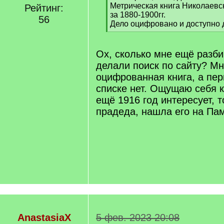
Метрическая книга Николаевск
Рейтинг:
за 1880-1900гг.
56
Дело оцифровано и доступно 
[
/
q
Ох, сколько мне ещё разби
]
делали поиск по сайту? М
оцифрованная книга, а пе
списке нет. Ощущаю себя 
ещё 1916 год интересует, 
прадеда, нашла его на Па
AnastasiaX
5 фев. 2023 20:08