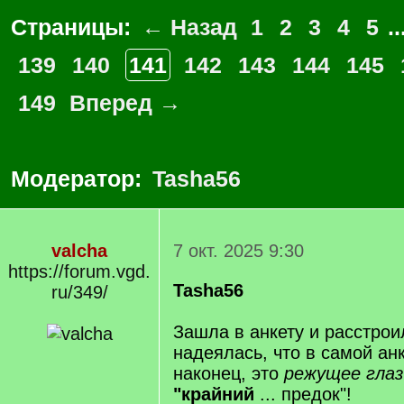
Страницы:
← Назад
1
2
3
4
5
..
139
140
141
142
143
144
145
149
Вперед →
Модератор:
Tasha56
valcha
7 окт. 2025 9:30
https://forum.vgd.
Tasha56
ru/349/
Зашла в анкету и расстро
надеялась, что в самой ан
наконец, это
режущее гла
"крайний
... предок"!