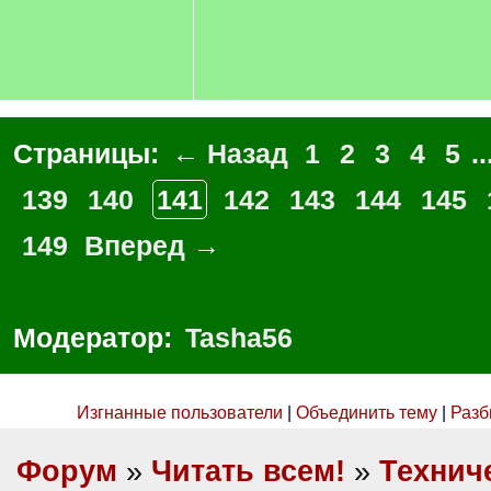
Страницы:
← Назад
1
2
3
4
5
..
139
140
141
142
143
144
145
149
Вперед →
Модератор:
Tasha56
Изгнанные пользователи
|
Объединить тему
|
Разб
Форум
»
Читать всем!
»
Технич