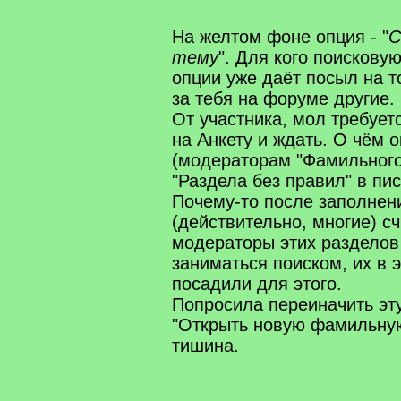
На желтом фоне опция - "
С
тему
". Для кого поискову
опции уже даёт посыл на то
за тебя на форуме другие.
От участника, мол требует
на Анкету и ждать. О чём 
(модераторам "Фамильного
"Раздела без правил" в пис
Почему-то после заполнен
(действительно, многие) сч
модераторы этих раздело
заниматься поиском, их в 
посадили для этого.
Попросила переиначить эт
"Открыть новую фамильную
тишина.