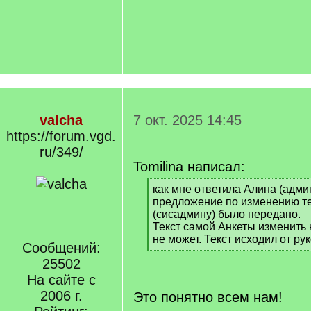
valcha
7 окт. 2025 14:45
https://forum.vgd.
ru/349/
Tomilina написал:
[
как мне ответила Алина (админ
q
предложение по изменению те
]
(сисадмину) было передано.
Текст самой Анкеты изменить 
не может. Текст исходил от ру
Сообщений:
[
25502
/
q
На сайте с
]
2006 г.
Это понятно всем нам!