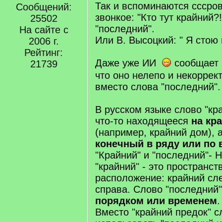
Так и вспоминаются сссров
Сообщений:
звонкое: "Кто тут крайний?
25502
"последний".
На сайте с
Или В. Высоцкий: " Я стою н
2006 г.
Рейтинг:
Даже уже ИИ
сообщает н
21739
что оно нелепо и некоррек
вместо слова "последний".
В русском языке слово "кр
что-то находящееся
на кра
(например, крайний дом), 
конечный в ряду или по 
"Крайний" и "последний"- 
"крайний" - это пространст
расположение: крайний сл
справа. Слово "последний"
порядком или временем
.
Вместо "крайний предок" с