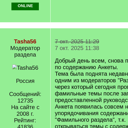
ONLINE
Tasha56
7 окт. 2025 11:29
Модератор
7 окт. 2025 11:38
раздела
Добрый день всем, снова 
по содержанию Анкеты.
Тема была поднята недав
одним из модераторов "Раз
Россия
через который сегодня про
фамильные темы после за
Сообщений:
предоставленной руковод
12735
Анкета появилась совсем 
На сайте с
упорядочивания содержан
2008 г.
"Фамильного раздела", т.к.
Рейтинг:
открываться темы с содер
41836