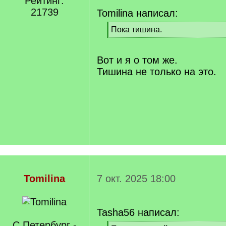
Рейтинг:
21739
Tomilina написал:
[
Пока тишина.
q
[
]
/
q
Вот и я о том же.
]
Тишина не только на это.
Tomilina
7 окт. 2025 18:00
Tasha56 написал:
С.Петербург -