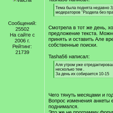
[
Тема была поднята недавно З
q
модераторов "Раздела без пра
]
[
/
Сообщений:
q
Смотрела в тот же день, х
25502
]
предложение текста. Можн
На сайте с
принять и оставить Але вр
2006 г.
собственные поиски.
Рейтинг:
21739
Tasha56 написал:
[
Аля утром уже отредактирова
q
несколько тем .
]
За день их собирается 10-15
[
/
q
]
Чего тянуть месяцами и го
Вопрос изменения анкеты
поднимался.
Это же не программу фору