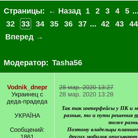
Страницы:
← Назад
1
2
3
4
5
..
32
33
34
35
36
37
...
42
43
44
Вперед →
Модератор:
Tasha56
Vodnik_dnepr
28 мар. 2020 13:27
Украинец с
28 мар. 2020 13:28
деда-прадеда
Так так интерфейсы у ПК и 
УКРАЇНА
разные, то и пути решения
т
тоже разны
Сообщений:
Поэтому владельцы планше
1861
других мобилок описывают