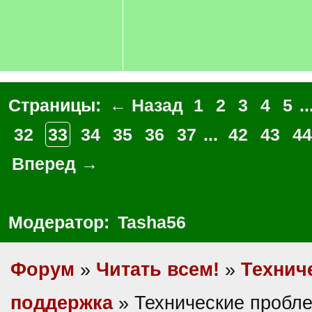
Страницы:
← Назад
1
2
3
4
5
..
32
33
34
35
36
37
...
42
43
44
Вперед →
Модератор:
Tasha56
Форум
»
Читать всем!
»
Технич
поддержка
» Технические пробл