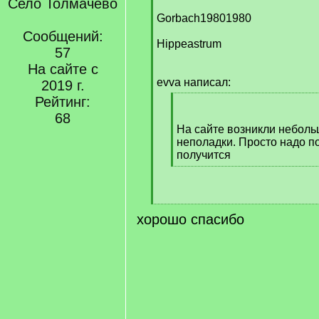
Село Толмачёво
q
]
Gorbach19801980
Сообщений:
Hippeastrum
57
На сайте с
evva написал:
2019 г.
Рейтинг:
[
q
68
]
На сайте возникли неболь
неполадки. Просто надо п
получится
[
/
q
[
]
хорошо спасибо
/
q
]