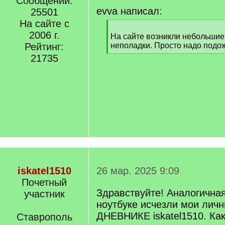
Сообщений:
evva написал:
25501
На сайте с
[
2006 г.
q
На сайте возникли небольшие
]
Рейтинг:
неполадки. Просто надо подож
[
21735
/
q
]
iskatel1510
26 мар. 2025 9:09
Почетный
Здравствуйте! Аналогична
участник
ноутбуке исчезли мои личн
ДНЕВНИКЕ iskatel1510. Ка
Ставрополь