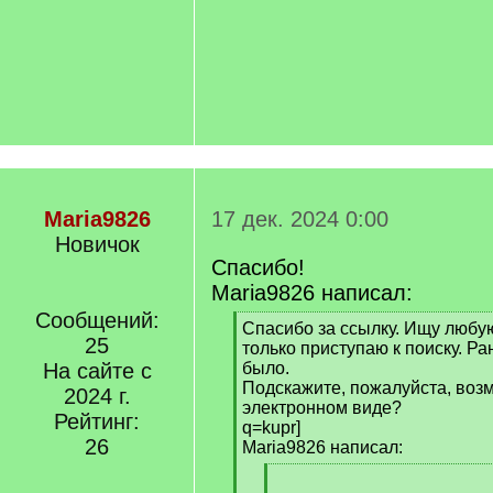
Maria9826
17 дек. 2024 0:00
Новичок
Спасибо!
Maria9826 написал:
Сообщений:
[
Спасибо за ссылку. Ищу любу
25
q
только приступаю к поиску. Ра
]
На сайте с
было.
Подскажите, пожалуйста, возм
2024 г.
электронном виде?
Рейтинг:
q=kupr]
26
Maria9826 написал:
[