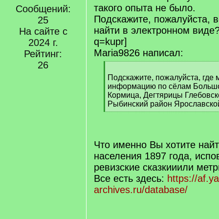
такого опыта не было.
Сообщений:
Подскажите, пожалуйста, в
25
найти в электронном виде
На сайте с
q=kupr]
2024 г.
Maria9826 написал:
Рейтинг:
26
[
q
Подскажите, пожалуйста, где 
]
информацию по сёлам Большо
Кормица, Дегтярицы Глебовск
Рыбинский район Ярославско
[
/
q
]
Что именно Вы хотите най
населения 1897 года, испо
ревизские сказкииили метр
Все есть здесь:
https://af.ya
archives.ru/database/
[/q]