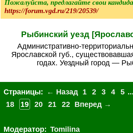
Пожалуйста, предлагайте свои кандид
https://forum.vgd.ru/219/20539/
Рыбинский уезд [Ярославс
Административно-территориальная единица
Ярославской губ., существовавша
годах. Уездный город — Ры
Страницы:
← Назад
1
2
3
4
5
..
18
19
20
21
22
Вперед →
Модератор:
Tomilina