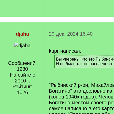
djaha
29 дек. 2024 16:40
kupr написал:
[
Вы уверены, что это Рыбински
Сообщений:
q
И не было такого населенного
]
1280
[
/
На сайте с
q
2010 г.
]
"Рыбинский р-он, Михайловс
Рейтинг:
Богатино" это дословно из
1026
(конец 1940х годов). Челов
Богатино местом своего ро
самое написано в его карт