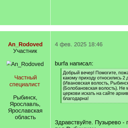
An_Rodoved
4 фев. 2025 18:46
Участник
burfa написал:
[
Добрый вечер! Помогите, пожа
Частный
q
какому приходу относились 2
]
(Ивановская волость, Рыбинск
специалист
(Болобановская волость). Не м
церкови искать на сайте архи
Рыбинск,
благодарна!
Ярославль,
[
/
Ярославская
q
область
]
Здравствуйте. Пузырево - 