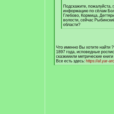
q
]
Подскажите, пожалуйста, 
информацию по сёлам Бо
Глебово, Кормица, Дегтяр
волости, сейчас Рыбински
области?
[
/
q
]
Что именно Вы хотите найти 
1897 года, исповедные роспис
сказкииили метрические книги
Все есть здесь:
https://af.yar-a
[
/
q
]
[/q]