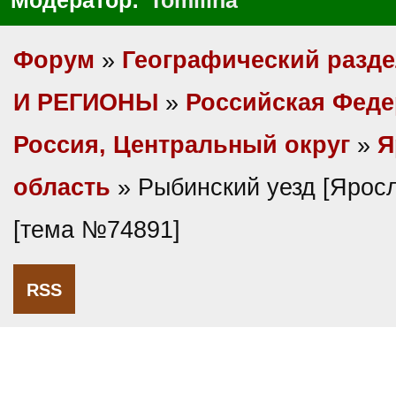
Модератор:
Tomilina
Форум
»
Географический разд
И РЕГИОНЫ
»
Российская Фед
Россия, Центральный округ
»
Я
область
» Рыбинский уезд [Яросл
[тема №74891]
RSS