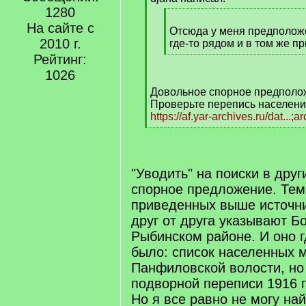
]
1280
[
На сайте с
q
Отсюда у меня предположе
2010 г.
]
где-то рядом и в том же пр
[
Рейтинг:
/
1026
q
Довольное спорное предполо
]
Проверьте перепись населени
https://af.yar-archives.ru/dat...;a
[
/
q
]
"Уводить" на поиски в дру
спорное предложение. Тем 
приведенных выше источн
друг от друга указывают Б
Рыбинском районе. И оно г
было: список населенных м
Панфиловской волости, но 
подворной переписи 1916 
Но я все равно не могу най