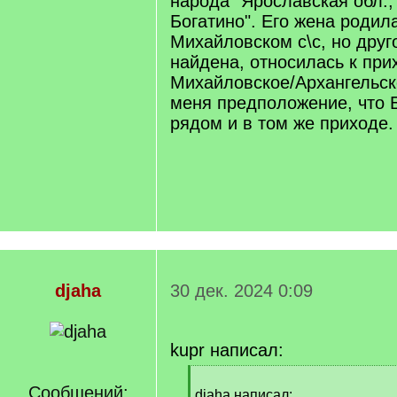
народа "Ярославская обл.,
Богатино". Его жена родил
Михайловском с\с, но друг
найдена, относилась к при
Михайловское/Архангельск
меня предположение, что Б
рядом и в том же приходе.
djaha
30 дек. 2024 0:09
kupr написал:
[
Сообщений:
q
djaha написал: