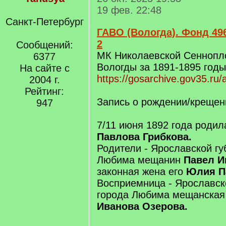
19 фев. 22:48
Санкт-Петербург
ГАВО (Вологда). Фонд 496
2
Сообщений:
МК Николаевской Сеннопло
6377
Вологды за 1891-1895 годы
На сайте с
https://gosarchive.gov35.ru
2004 г.
Рейтинг:
Запись о рождении/крещен
947
7/11 июня 1892 года роди
Павлова Грибкова.
Родители - Ярославской гу
Любима мещанин
Павел И
законная жена его
Юлия П
Восприемница - Ярославск
города Любима мещанская
Иванова Озерова.