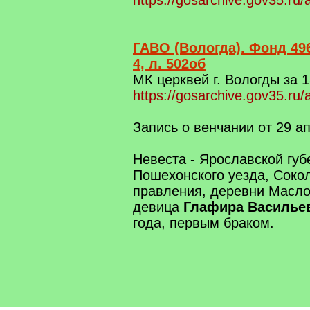
https://gosarchive.gov35.ru
ГАВО (Вологда). Фонд 496
4, л. 502об
МК церквей г. Вологды за 1
https://gosarchive.gov35.ru
Запись о венчании от 29 а
Невеста - Ярославской губ
Пошехонского уезда, Соко
правления, деревни Масло
девица
Глафира Василье
года, первым браком.