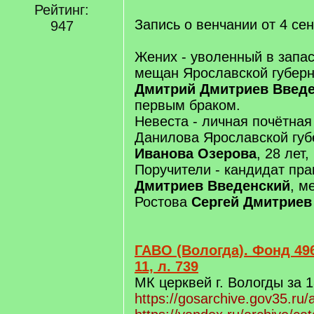
Рейтинг:
Запись о венчании от 4 се
947
Жених - уволенный в запа
мещан Ярославской губерн
Дмитрий Дмитриев Введ
первым браком.
Невеста - личная почётная
Данилова Ярославской гу
Иванова Озерова
, 28 лет
Поручители - кандидат пр
Дмитриев Введенский
, м
Ростова
Сергей Дмитриев
ГАВО (Вологда). Фонд 496
11, л. 739
МК церквей г. Вологды за 1
https://gosarchive.gov35.ru