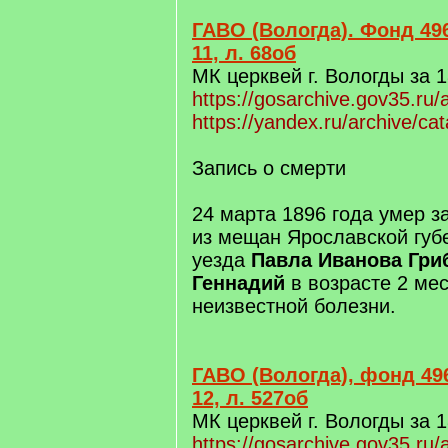
ГАВО (Вологда). Фонд 496
11, л. 68об
МК церквей г. Вологды за 1
https://gosarchive.gov35.ru/
https://yandex.ru/archive/ca
Запись о смерти
24 марта 1896 года умер з
из мещан Ярославской губ
уезда
Павла Иванова Гри
Геннадий
в возрасте 2 мес
неизвестной болезни.
ГАВО (Вологда), фонд 496
12, л. 527об
МК церквей г. Вологды за 1
https://gosarchive.gov35.ru