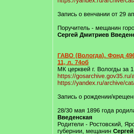
https://yandex.ru/archive/ca
Запись о венчании от 29 а
Поручитель - мещанин гор
Сергей Дмитриев Введен
ГАВО (Вологда). Фонд 496
11, л. 74об
МК церквей г. Вологды за 1
https://gosarchive.gov35.ru/
https://yandex.ru/archive/ca
Запись о рождении/крещен
28/30 мая 1896 года роди
Введенская
Родители - Ростовский, Яр
губернии, мещанин
Сергей