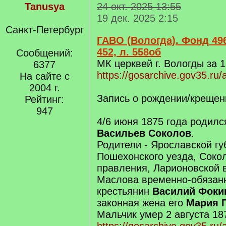
Tanusya
24 окт. 2025 13:55
19 дек. 2025 2:15
Санкт-Петербург
ГАВО (Вологда). Фонд 496
452, л. 558об
Сообщений:
МК церквей г. Вологды за 1
6377
https://gosarchive.gov35.ru
На сайте с
2004 г.
Запись о рождении/крещен
Рейтинг:
947
4/6 июня 1875 года родил
Васильев Соколов
.
Родители - Ярославской гу
Пошехонского уезда, Соко
правления, Ларионовской 
Маслова временно-обязанн
крестьянин
Василий Фоки
законная жена его
Мария 
Мальчик умер 2 августа 18