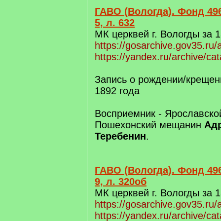
ГАВО (Вологда). Фонд 496
5, л. 632
МК церквей г. Вологды за 1
https://gosarchive.gov35.ru
https://yandex.ru/archive/ca
Запись о рождении/крещени
1892 года
Восприемник - Ярославско
Пошехонский мещанин
Адр
Теребенин
.
ГАВО (Вологда). Фонд 496
9, л. 320об
МК церквей г. Вологды за 1
https://gosarchive.gov35.ru
https://yandex.ru/archive/ca