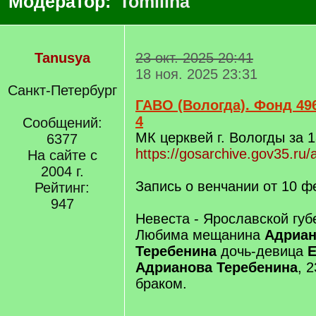
Модератор:
Tomilina
Tanusya
23 окт. 2025 20:41
18 ноя. 2025 23:31
Санкт-Петербург
ГАВО (Вологда). Фонд 496
4
Сообщений:
МК церквей г. Вологды за 1
6377
https://gosarchive.gov35.ru
На сайте с
2004 г.
Запись о венчании от 10 ф
Рейтинг:
947
Невеста - Ярославской губ
Любима мещанина
Адриан
Теребенина
дочь-девица
Е
Адрианова Теребенина
, 
браком.