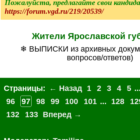
Пожалуйста, предлагайте свои кандид
https://forum.vgd.ru/219/20539/
Жители Ярославской гу
❄ ВЫПИСКИ из архивных документов (БЕЗ
вопросов/ответов)
Страницы:
← Назад
1
2
3
4
5
..
96
97
98
99
100
101
...
128
12
132
133
Вперед →