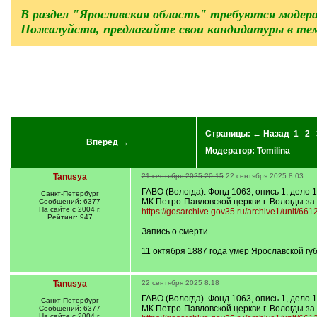
В раздел "Ярославская область" требуются модер
Пожалуйста, предлагайте свои кандидатуры в те
Страницы:
← Назад
1
2
Вперед →
Модератор:
Tomilina
Tanusya
21 сентября 2025 20:15
22 сентября 2025 8:03
ГАВО (Вологда). Фонд 1063, опись 1, дело 
Санкт-Петербург
МК Петро-Павловской церкви г. Вологды за
Сообщений: 6377
На сайте с 2004 г.
https://gosarchive.gov35.ru/archive1/unit/66
Рейтинг: 947
Запись о смерти
11 октября 1887 года умер Ярославской г
Tanusya
22 сентября 2025 8:18
ГАВО (Вологда). Фонд 1063, опись 1, дело 
Санкт-Петербург
МК Петро-Павловской церкви г. Вологды за
Сообщений: 6377
На сайте с 2004 г.