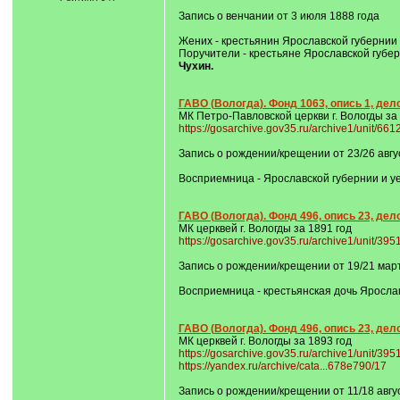
Запись о венчании от 3 июля 1888 года
Жених - крестьянин Ярославской губернии 
Поручители - крестьяне Ярославской губер
Чухин.
ГАВО (Вологда). Фонд 1063, опись 1, дел
МК Петро-Павловской церкви г. Вологды за
https://gosarchive.gov35.ru/archive1/unit/66
Запись о рождении/крещении от 23/26 авгу
Восприемница - Ярославской губернии и у
ГАВО (Вологда). Фонд 496, опись 23, дел
МК церквей г. Вологды за 1891 год
https://gosarchive.gov35.ru/archive1/unit/39
Запись о рождении/крещении от 19/21 мар
Восприемница - крестьянская дочь Ярослав
ГАВО (Вологда). Фонд 496, опись 23, дело 
МК церквей г. Вологды за 1893 год
https://gosarchive.gov35.ru/archive1/unit/39
https://yandex.ru/archive/cata...678e790/17
Запись о рождении/крещении от 11/18 авгу