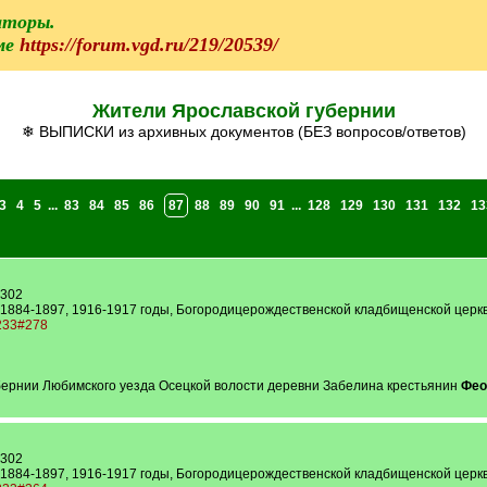
аторы.
ме
https://forum.vgd.ru/219/20539/
Жители Ярославской губернии
❄ ВЫПИСКИ из архивных документов (БЕЗ вопросов/ответов)
3
4
5
...
83
84
85
86
87
88
89
90
91
...
128
129
130
131
132
13
1302
 1884-1897, 1916-1917 годы, Богородицерождественской кладбищенской церкви
1233#278
убернии Любимского уезда Осецкой волости деревни Забелина крестьянин
Фео
1302
 1884-1897, 1916-1917 годы, Богородицерождественской кладбищенской церкви