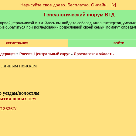
Нарисуйте свое древо. Бесплатно. Онлайн.
[х]
Генеалогический форум ВГД
рией, геральдикой и т.д. Здесь вы найдете собеседников, экспертов, умелых
рхив обратиться при исследовании родословной своей семьи, помогут опреде
РЕГИСТРАЦИЯ
ВОЙТИ
едерация
»
Россия, Центральный округ
»
Ярославская область
м личным поискам
о уездам/волостям
рытии новых тем
8/136367/