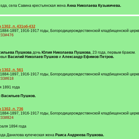
езда, села Савина крестьянская жена
Анна Николаева Кузьмичева.
 1302, л. 431об-432
 1884-1897, 1916-1917 годы, Богородицерождественской кладбищенской церкви
1233#476
сильева Пушкова
дочь
Юлия Николаева Пушкова
, 23 года, первым браком.
овья
Василий Николаев Пушков
и
Александр Ефимов Петров.
 1302, л. 561
 1884-1897, 1916-1917 годы, Богородицерождественской кладбищенской церкви
1233#618
я 1891 года
 Васильев Пушков.
 1302, л. 736
 1884-1897, 1916-1917 годы, Богородицерождественской кладбищенской церкви
1233#824
раля 1894 года
ода Данилова купеческая жена
Раиса Андреева Пушкова.