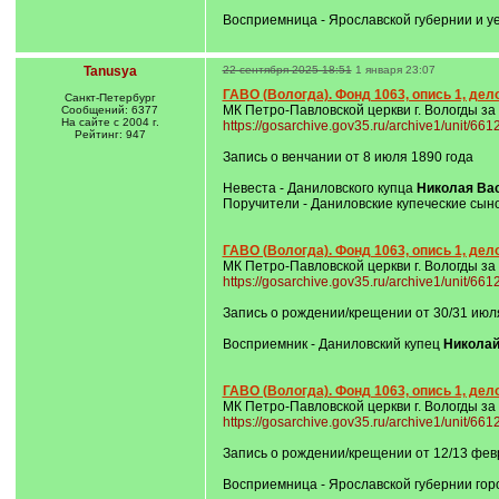
Восприемница - Ярославской губернии и у
Tanusya
22 сентября 2025 18:51
1 января 23:07
ГАВО (Вологда). Фонд 1063, опись 1, дело
Санкт-Петербург
МК Петро-Павловской церкви г. Вологды за
Сообщений: 6377
На сайте с 2004 г.
https://gosarchive.gov35.ru/archive1/unit/66
Рейтинг: 947
Запись о венчании от 8 июля 1890 года
Невеста - Даниловского купца
Николая Ва
Поручители - Даниловские купеческие сын
ГАВО (Вологда). Фонд 1063, опись 1, дело
МК Петро-Павловской церкви г. Вологды за
https://gosarchive.gov35.ru/archive1/unit/66
Запись о рождении/крещении от 30/31 июл
Восприемник - Даниловский купец
Николай
ГАВО (Вологда). Фонд 1063, опись 1, дело
МК Петро-Павловской церкви г. Вологды за
https://gosarchive.gov35.ru/archive1/unit/66
Запись о рождении/крещении от 12/13 фев
Восприемница - Ярославской губернии гор