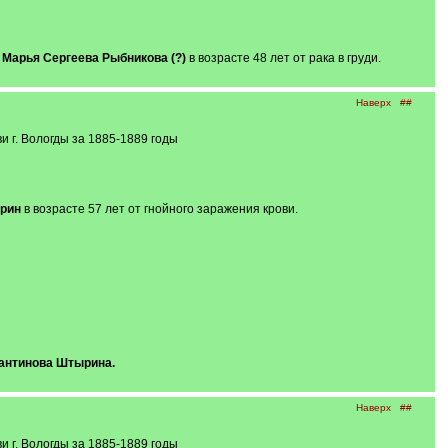
а
Марья Сергеева Рыбникова (?)
в возрасте 48 лет от рака в груди.
Наверх
##
 г. Вологды за 1885-1889 годы
рин
в возрасте 57 лет от гнойного заражения крови.
антинова Штырина.
Наверх
##
 г. Вологды за 1885-1889 годы