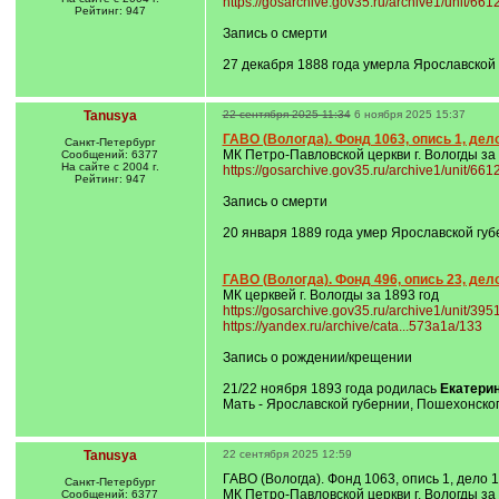
https://gosarchive.gov35.ru/archive1/unit/66
Рейтинг: 947
Запись о смерти
27 декабря 1888 года умерла Ярославской
Tanusya
22 сентября 2025 11:34
6 ноября 2025 15:37
ГАВО (Вологда). Фонд 1063, опись 1, дел
Санкт-Петербург
МК Петро-Павловской церкви г. Вологды за
Сообщений: 6377
На сайте с 2004 г.
https://gosarchive.gov35.ru/archive1/unit/66
Рейтинг: 947
Запись о смерти
20 января 1889 года умер Ярославской гу
ГАВО (Вологда). Фонд 496, опись 23, дело
МК церквей г. Вологды за 1893 год
https://gosarchive.gov35.ru/archive1/unit/39
https://yandex.ru/archive/cata...573a1a/133
Запись о рождении/крещении
21/22 ноября 1893 года родилась
Екатери
Мать - Ярославской губернии, Пошехонског
Tanusya
22 сентября 2025 12:59
ГАВО (Вологда). Фонд 1063, опись 1, дело 
Санкт-Петербург
МК Петро-Павловской церкви г. Вологды за
Сообщений: 6377