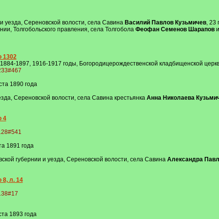
и уезда, Сереновской волости, села Савина
Василий Павлов Кузьмичев
, 23
нии, Толгобольского правления, села Толгобола
Феофан Семенов Шарапов
и
о 1302
 1884-1897, 1916-1917 годы, Богородицерождественской кладбищенской церкви
1233#467
ста 1890 года
езда, Сереновской волости, села Савина крестьянка
Анна Николаева Кузьмич
о 4
5128#541
та 1891 года
ской губернии и уезда, Сереновской волости, села Савина
Александра Павл
8, л. 14
5138#17
ста 1893 года