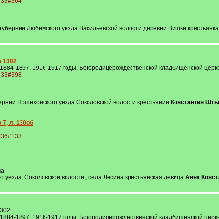
1233#364
 губернии Любимского уезда Васильевской волости деревни Вишки крестьянк
о 1302
 1884-1897, 1916-1917 годы, Богородицерождественской кладбищенской церкви
1233#398
бернии Пошехонского уезда Соколовской волости крестьянин
Константин Шты
 7, л. 130об
5136#133
на
о уезда, Соколовской волости,, села Лесина крестьянская девица
Анна Конст
1302
 1884-1897, 1916-1917 годы, Богородицерождественской кладбищенской церкви