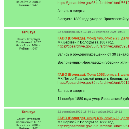
На сайте с 2004 г.
https://gosarchive.gov35.ru/archive1/unit/66
Рейтинг: 947
Запись о смерти
3 августа 1889 года умерла Ярославской 
Tanusya
22 сентября 2025 13:40
28 сентября 2025 19:03
ГАВО (Вологда). Фонд 496, опись 23, дел
Санкт-Петербург
МК церквей г. Вологды за 1887 год
Сообщений: 6377
На сайте с 2004 г.
https://gosarchive.gov35.ru/archive1/unit/39
Рейтинг: 947
Запись о рождении/крещении от 30 сентябр
Восприемник - Ярославской губернии Угли
ГАВО (Вологда). Фонд 1063, опись 1, дел
МК Петро-Павловской церкви г. Вологды за
https://gosarchive.gov35.ru/archive1/unit/66
Запись о смерти
11 ноября 1889 года умер Ярославской гу
Tanusya
22 сентября 2025 18:44
11 ноября 2025 19:12
ГАВО (Вологда). Фонд 496, опись 23, дел
Санкт-Петербург
МК церквей г. Вологды за 1888 год
Сообщений: 6377
На сайте с 2004 г.
https://gosarchive.gov35.ru/archive1/unit/39
Рейтинг: 947