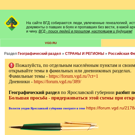
На сайте ВГД собираются люди, увлеченные генеалогией, исто
документы о павших в боях и пропавших без вести, в какой а
и чину.
ВГД - поиск людей в прошлом, настоящем и будущем!
VGD.RU
Раздел
Географический раздел
»
СТРАНЫ И РЕГИОНЫ
»
Российская Ф
Пожалуйста, по отдельным населённым пунктам и свои
открывайте темы в фамильных или дневниковых разделах.
Фамильные темы -
https://forum.vgd.ru/?ct=1
Дневники -
https://forum.vgd.ru/389/
Географический раздел
по Ярославской губернии
разбит п
Большая просьба - придерживаться этой схемы при отк
https://forum.vgd.ru/217
Волости уездов Ярославской губернии смотрите в теме