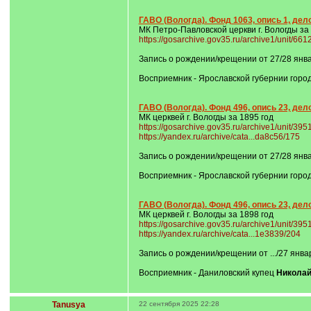
ГАВО (Вологда). Фонд 1063, опись 1, дело
МК Петро-Павловской церкви г. Вологды за
https://gosarchive.gov35.ru/archive1/unit/66
Запись о рождении/крещении от 27/28 янва
Восприемник - Ярославской губернии горо
ГАВО (Вологда). Фонд 496, опись 23, дело 
МК церквей г. Вологды за 1895 год
https://gosarchive.gov35.ru/archive1/unit/39
https://yandex.ru/archive/cata...da8c56/175
Запись о рождении/крещении от 27/28 янва
Восприемник - Ярославской губернии горо
ГАВО (Вологда). Фонд 496, опись 23, дело 
МК церквей г. Вологды за 1898 год
https://gosarchive.gov35.ru/archive1/unit/39
https://yandex.ru/archive/cata...1e3839/204
Запись о рождении/крещении от .../27 янва
Восприемник - Даниловский купец
Николай
Tanusya
22 сентября 2025 22:28