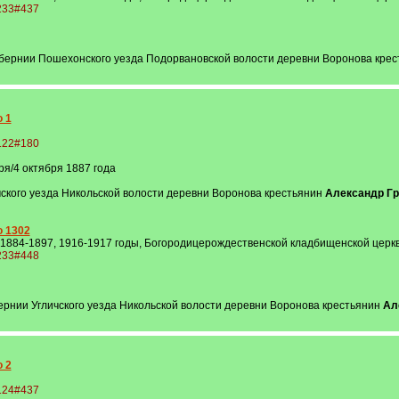
1233#437
губернии Пошехонского уезда Подорвановской волости деревни Воронова кре
о 1
5122#180
я/4 октября 1887 года
чского уезда Никольской волости деревни Воронова крестьянин
Александр Гр
о 1302
 1884-1897, 1916-1917 годы, Богородицерождественской кладбищенской церкви
1233#448
бернии Угличского уезда Никольской волости деревни Воронова крестьянин
Ал
о 2
5124#437