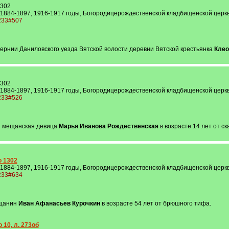
1302
 1884-1897, 1916-1917 годы, Богородицерождественской кладбищенской церкви
1233#507
бернии Даниловского уезда Вятской волости деревни Вятской крестьянка
Клео
1302
 1884-1897, 1916-1917 годы, Богородицерождественской кладбищенской церкви
1233#526
я мещанская девица
Марья Иванова Рождественская
в возрасте 14 лет от с
о 1302
 1884-1897, 1916-1917 годы, Богородицерождественской кладбищенской церкви
1233#634
ещанин
Иван Афанасьев Курочкин
в возрасте 54 лет от брюшного тифа.
 10, л. 273об