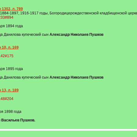
 1302, л. 789
 1884-1897, 1916-1917 годы, Богородицерождественской кладбищенской церкви
1233#894
ря 1894 года
да Данилова купеческий сын
Александр Николаев Пушков
10, л. 169
5142#175
ря 1895 года
да Данилова купеческий сын
Александр Николаев Пушков
13, л. 189
5148#204
ря 1898 года
 Васильев Пушков.