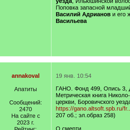
уезда
, Ильюшинской волос
Поповка запасной младши
Василий Адрианов
и его 
Васильева
annakoval
19 янв. 10:54
ГАНО. Фонд 499, Опись 3, 
Апатиты
Метрическая книга Никол
церкви, Боровичского уезда
Сообщений:
https://gano.altsoft.spb.ru/fr.
2470
207 об.; эл.образ 258)
На сайте с
2023 г.
О смерти
Рейтинг: