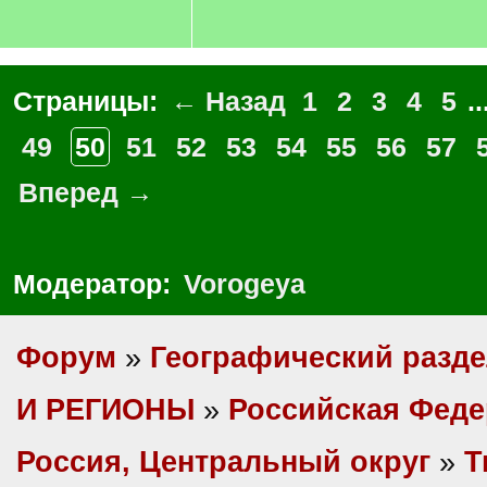
Страницы:
← Назад
1
2
3
4
5
..
49
50
51
52
53
54
55
56
57
Вперед →
Модератор:
Vorogeya
Форум
»
Географический разд
И РЕГИОНЫ
»
Российская Фед
Россия, Центральный округ
»
Т