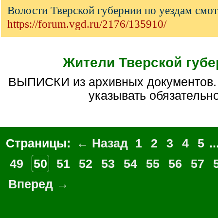
Волости Тверской губернии по уездам смот
https://forum.vgd.ru/2176/135910/
Жители Тверской губе
ВЫПИСКИ из архивных документов. Реквизиты дел
указывать обязательно
Страницы:
← Назад
1
2
3
4
5
..
49
50
51
52
53
54
55
56
57
Вперед →