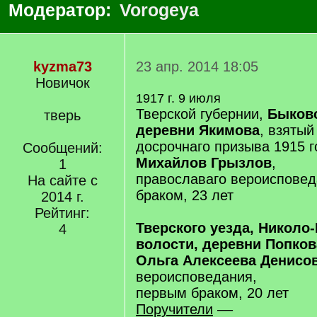
Модератор:
Vorogeya
kyzma73
23 апр. 2014 18:05
Новичок
1917 г. 9 июля
Тверской губернии,
Быковс
тверь
деревни Якимова
, взятый
досрочнаго призыва 1915 
Сообщений:
Михайлов Грызлов
,
1
православаго вероисповед
На сайте с
браком, 23 лет
2014 г.
Рейтинг:
Тверского уезда, Николо
4
волости, деревни Попков
Ольга Алексеева Денисо
вероисповедания,
первым браком, 20 лет
Поручители
––