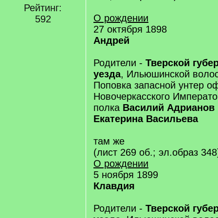
Рейтинг:
О рождении
592
27 октября 1898
Андрей
Родители -
Тверской губе
уезда
, Ильюшинской волос
Поповка запасной унтер о
Новочеркасского Император
полка
Василий Адрианов
Екатерина Васильева
там же
(лист 269 об.; эл.образ 348
О рождении
5 ноября 1899
Клавдия
Родители -
Тверской губе