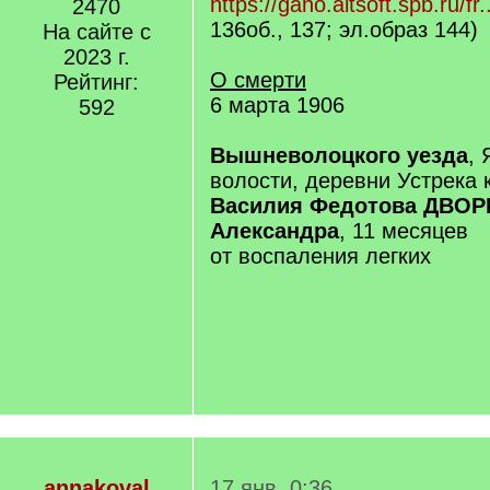
https://gano.altsoft.spb.ru/fr.
2470
136об., 137; эл.образ 144)
На сайте с
2023 г.
О смерти
Рейтинг:
6 марта 1906
592
Вышневолоцкого уезда
,
волости, деревни Устрека 
Василия Федотова ДВОР
Александра
, 11 месяцев
от воспаления легких
annakoval
17 янв. 0:36