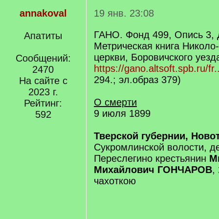
annakoval
19 янв. 23:08
ГАНО. Фонд 499, Опись 3, 
Апатиты
Метрическая книга Никол
церкви, Боровичского уезда
Сообщений:
https://gano.altsoft.spb.ru/fr.
2470
294.; эл.образ 379)
На сайте с
2023 г.
О смерти
Рейтинг:
9 июля 1899
592
Тверской губернии, Ново
Сукромлинской волости, д
Переслегино крестьянин
М
Михайлович ГОНЧАРОВ
,
чахоткою