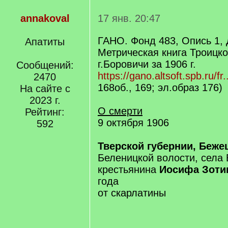
annakoval
17 янв. 20:47
ГАНО. Фонд 483, Опись 1,
Апатиты
Метрическая книга Троицко
г.Боровичи за 1906 г.
Сообщений:
https://gano.altsoft.spb.ru/fr.
2470
168об., 169; эл.образ 176)
На сайте с
2023 г.
О смерти
Рейтинг:
9 октября 1906
592
Тверской губернии, Беже
Беленицкой волости, села
крестьянина
Иосифа Зоти
года
от скарлатины