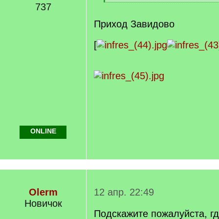
[
737
/
q
Приход Завидово
]
[
ONLINE
Olerm
12 апр. 22:49
Новичок
Подскажите пожалуйста, г