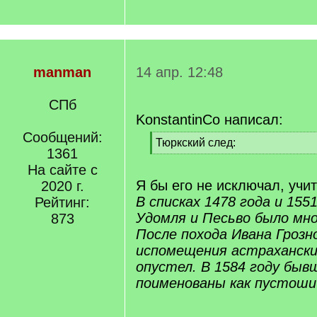
manman
14 апр. 12:48
СПб
KonstantinCo написал:
Сообщений:
[
Тюркский след:
1361
q
[
]
На сайте с
/
q
Я бы его не исключал, учи
2020 г.
]
В списках 1478 года и 1551
Рейтинг:
Удомля и Песьво было мно
873
После похода Ивана Грозн
испомещения астрахански
опустел. В 1584 году быв
поименованы как пустоши