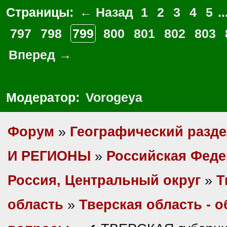
Страницы:
← Назад
1
2
3
4
5
..
797
798
799
800
801
802
803
Вперед →
Модератор:
Vorogeya
Форум
»
Географический разд
И РЕГИОНЫ
»
Российская Фед
Россия, Центральный округ
»
Т
область
»
Тверская область - 