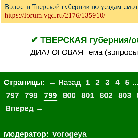
Волости Тверской губернии по уездам смот
https://forum.vgd.ru/2176/135910/
✔ ТВЕРСКАЯ губерния/о
ДИАЛОГОВАЯ тема (вопросы
Страницы:
← Назад
1
2
3
4
5
..
797
798
799
800
801
802
803
Вперед →
Модератор:
Vorogeya