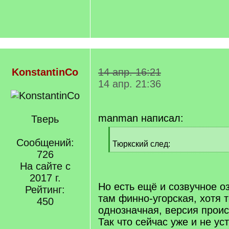
KonstantinCo
14 апр. 16:21
14 апр. 21:36
manman написал:
Тверь
[
Сообщений:
q
Тюркский след:
]
726
[
/
На сайте с
q
2017 г.
]
Но есть ещё и созвучное о
Рейтинг:
там финно-угорская, хотя 
450
однозначная, версия прои
Так что сейчас уже и не ус