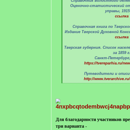
Справочник волостного делен
Оценочно-статистический от
управы, 1915
ссылка
Справочная книга по Тверской
Издание Тверской Духовной Конси
ссылка
Тверская губерния. Список насе
за 1859 г
Санкт-Петербург,
https://tvereparhia.ru/new
Путеводители и описи 
http://www.tverarchive.ru
[
/
q
]
Для благодарности участников пр
три варианта -