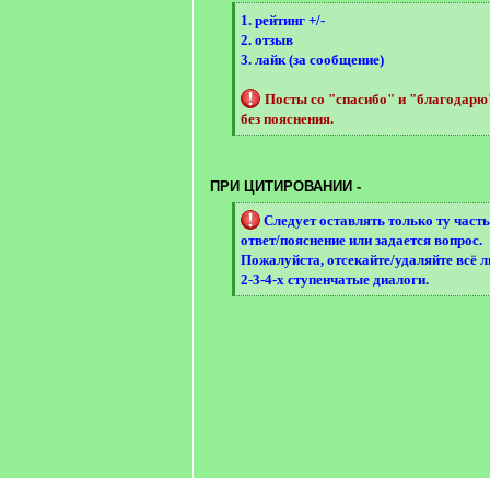
[
1. рейтинг +/-
q
2. отзыв
]
3. лайк (за сообщение)
Посты со "спасибо" и "благодар
без пояснения.
[
/
q
ПРИ ЦИТИРОВАНИИ -
]
[
Следует оставлять только ту часть
q
ответ/пояснение или задается вопрос.
]
Пожалуйста, отсекайте/удаляйте всё 
2-3-4-х ступенчатые диалоги.
[
/
q
]