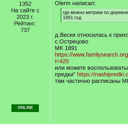
Olerm написал:
1352
На сайте с
[
где можно метрики по деревне
2023 г.
q
1891 год
]
Рейтинг:
[
/
737
q
д.Вески относилась к прих
]
с.Острецово
МК 1891
https://www.familysearch.or
i=425
или можете воспользовать
предки"
https://nashipredki
там частично расписаны М
ONLINE