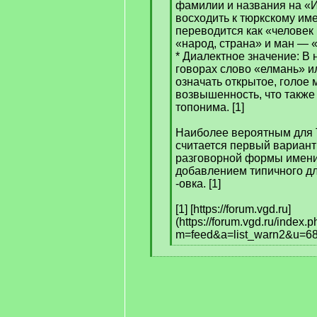
фамилии и названия на «И
восходить к тюркскому им
переводится как «человек 
«народ, страна» и ман — «
* Диалектное значение: В 
говорах слово «елмань» и
означать открытое, голое 
возвышенность, что также 
топонима. [1]
Наиболее вероятным для 
считается первый вариант
разговорной формы имени
добавлением типичного д
-овка. [1]
[1] [https://forum.vgd.ru]
(https://forum.vgd.ru/index.
m=feed&a=list_warn2&u=6