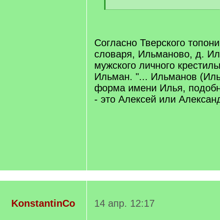
[
/
q
]
Согласно Тверского топон
словаря, Ильманово, д. И
мужского личного крестиль
Ильман. "... Ильманов (Ил
форма имени Илья, подобн
- это Алексей или Александр
KonstantinCo
14 апр. 12:17