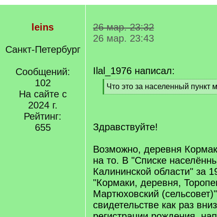
leins
26 мар. 23:32
26 мар. 23:43
Санкт-Петербург
Ilal_1976 написал:
Сообщений:
102
[
Что это за населенный пункт 
На сайте с
q
[
]
2024 г.
/
q
Рейтинг:
]
Здравствуйте!
655
Возможно, деревня Кормак
на то. В "Списке населённ
Калининской области" за 19
"Кормаки, деревня, Торопе
Мартюховский (сельсовет)"
свидетельстве как раз вниз
регистрации рождения, на