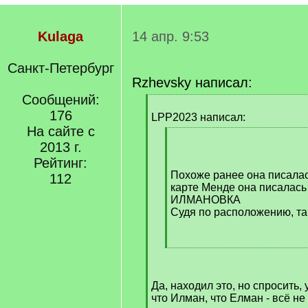
Kulaga
14 апр. 9:53
Санкт-Петербург
Rzhevsky написал:
Сообщений:
[
176
q
LPP2023 написал:
]
На сайте с
[
2013 г.
q
Рейтинг:
]
Похоже ранее она писалас
112
карте Менде она писалась 
ИЛМАНОВКА
Судя по расположению, так
[
/
q
Да, находил это, но спросить, 
]
что Илман, что Елман - всё не