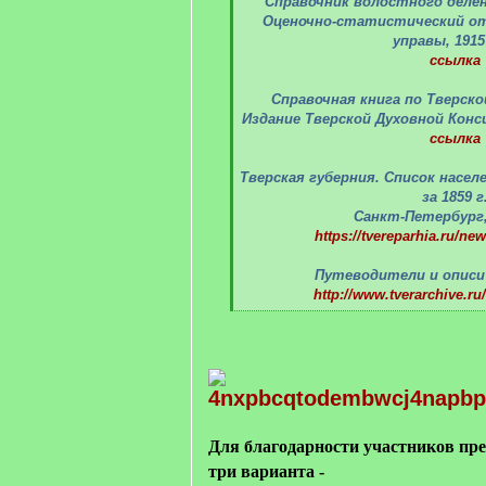
Справочник волостного делен
Оценочно-статистический от
управы, 1915
ссылка
Справочная книга по Тверской
Издание Тверской Духовной Конси
ссылка
Тверская губерния. Список насе
за 1859 г
Санкт-Петербург,
https://tvereparhia.ru/new
Путеводители и описи 
http://www.tverarchive.ru
[
/
q
]
Для благодарности участников пр
три варианта -