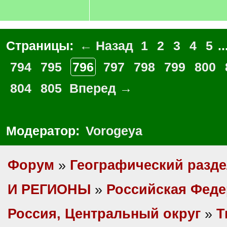
Страницы:
← Назад
1
2
3
4
5
..
794
795
796
797
798
799
800
804
805
Вперед →
Модератор:
Vorogeya
Форум
»
Географический разд
И РЕГИОНЫ
»
Российская Фед
Россия, Центральный округ
»
Т