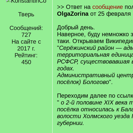
>> Ответ на
сообщение
пол
OlgaZorina
от 25 февраля 
Тверь
Добрый день.
Сообщений:
Наверное, буду немножко з
727
таки. Открываем Википеди
На сайте с
"
Серёжинский район — ад
2017 г.
территориальная единица
Рейтинг:
РСФСР, существовавшая 
450
годах.
Административный центр
посёлок) Бологово
".
Переходим далее по ссылк
"
о 2-й половине XIX века
посёлка относилась к Бал
волости Холмского уезда 
губернии.