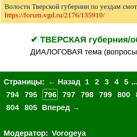
Волости Тверской губернии по уездам смот
https://forum.vgd.ru/2176/135910/
✔ ТВЕРСКАЯ губерния/о
ДИАЛОГОВАЯ тема (вопросы
Страницы:
← Назад
1
2
3
4
5
..
794
795
796
797
798
799
800
804
805
Вперед →
Модератор:
Vorogeya