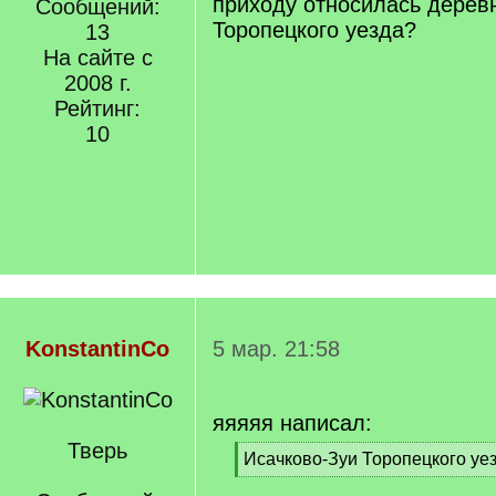
приходу относилась дерев
Сообщений:
Торопецкого уезда?
13
На сайте с
2008 г.
Рейтинг:
10
KonstantinCo
5 мар. 21:58
яяяяя написал:
Тверь
[
Исачково-Зуи Торопецкого уе
q
[