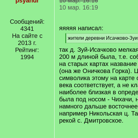
psyandr
10 мар. 16:16
10 мар. 16:19
Сообщений:
яяяяя написал:
4341
На сайте с
[
жители деревни Исачково-Зуи
2013 г.
q
[
так д. Зуй-Исачково мелка
]
Рейтинг:
/
q
200 м длиной была, т.е. со
1994
]
на старых картах название 
(она же Оничкова Горка). 
символика этому на карте 
века соответствует, а не к
наиболее близкая в опред
была под носом - Чихачи, 
намного дальше восточнее
например Никольская ц. Та
рекой с. Дмитровское.