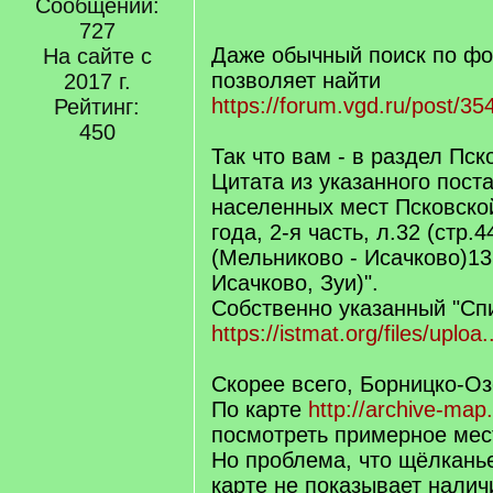
]
Сообщений:
/
q
727
]
Даже обычный поиск по фо
На сайте с
позволяет найти
2017 г.
https://forum.vgd.ru/post/
Рейтинг:
450
Так что вам - в раздел Пск
Цитата из указанного поста
населенных мест Псковско
года, 2-я часть, л.32 (стр.
(Мельниково - Исачково)13
Исачково, Зуи)".
Собственно указанный "Спи
https://istmat.org/files/uploa
Скорее всего, Борницко-Оз
По карте
http://archive-map
посмотреть примерное мес
Но проблема, что щёлкань
карте не показывает налич