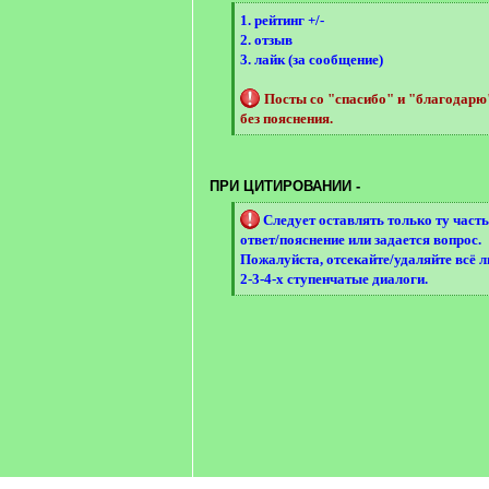
[
1. рейтинг +/-
q
2. отзыв
]
3. лайк (за сообщение)
Посты со "спасибо" и "благодар
без пояснения.
[
/
q
ПРИ ЦИТИРОВАНИИ -
]
[
Следует оставлять только ту часть
q
ответ/пояснение или задается вопрос.
]
Пожалуйста, отсекайте/удаляйте всё 
2-3-4-х ступенчатые диалоги.
[
/
q
]