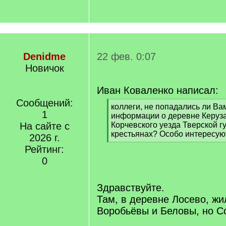
Denidme
22 фев. 0:07
Новичок
Иван Коваленко написал:
Сообщений:
[
коллеги, не попадались ли В
1
q
информации о деревне Керуза
]
На сайте с
Корчевского уезда Тверской 
крестьянах? Особо интересу
2026 г.
[
Рейтинг:
/
0
q
]
Здравствуйте.
Там, в деревне Лосево, жи
Воробьёвы и Беловы, но С