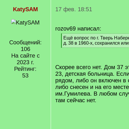
KatySAM
17 фев. 18:51
rozov69 написал:
[
Ещё вопрос по г. Тверь Набе
Сообщений:
q
д. 38 в 1960-х, сохранился или
]
106
[
/
На сайте с
q
2023 г.
]
Скорее всего нет. Дом 37 
Рейтинг:
23, детская больница. Если
53
рядом, либо он включен в 
либо снесен и на его месте
им.Гумилева. В любом слу
там сейчас нет.