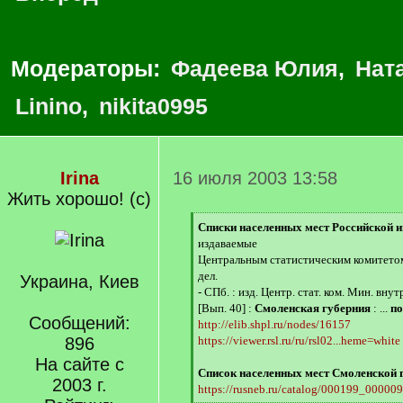
Модераторы:
Фадеева Юлия
,
Нат
Linino
,
nikita0995
Irina
16 июля 2003 13:58
Жить хорошо! (с)
[
Списки населенных мест Российской 
q
издаваемые
]
Центральным статистическим комитето
дел.
Украина, Киев
- СПб. : изд. Центр. стат. ком. Мин. внут
[Вып. 40] :
Смоленская губерния
: ...
по
Сообщений:
http://elib.shpl.ru/nodes/16157
896
https://viewer.rsl.ru/ru/rsl02...heme=white
На сайте с
Список населенных мест Смоленской гу
2003 г.
https://rusneb.ru/catalog/000199_0000