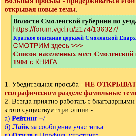
Большая просьба - придерживаться этой
открывая новые темы
.
[
Волости Смоленской губернии по уез
q
https://forum.vgd.ru/2174/136327/
]
Краткое описание церквей Смоленской Епархи
СМОТРИМ здесь >>>
Список населенных мест Смоленской г
КНИГА
1904 г.
[
/
q
1. Убедительная просьба -
НЕ ОТКРЫВАТЬ
]
географическом разделе фамильные тем
2. Всегда приятно работать с благодарными
этого существует три опции -
а)
Рейтинг
+/-
б)
Лайк
за сообщение участника
в)
Отзыв
в Профиль участника