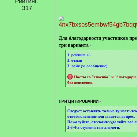
Рейтинг:
[
/
317
q
]
Для благодарности участников пр
три варианта -
[
1. рейтинг +/-
q
2. отзыв
]
3. лайк (за сообщение)
Посты со "спасибо" и "благодар
без пояснения.
[
/
q
ПРИ ЦИТИРОВАНИИ -
]
[
Следует оставлять только ту часть те
q
ответ/пояснение или задается вопрос.
]
Пожалуйста, отсекайте/удаляйте всё 
2-3-4-х ступенчатые диалоги.
[