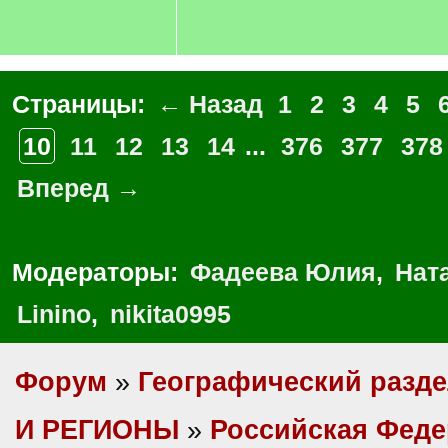
Страницы:
← Назад
1
2
3
4
5
10
11
12
13
14
...
376
377
378
Вперед →
Модераторы:
Фадеева Юлия
,
Нат
Linino
,
nikita0995
Форум
»
Географический разд
И РЕГИОНЫ
»
Российская Фед