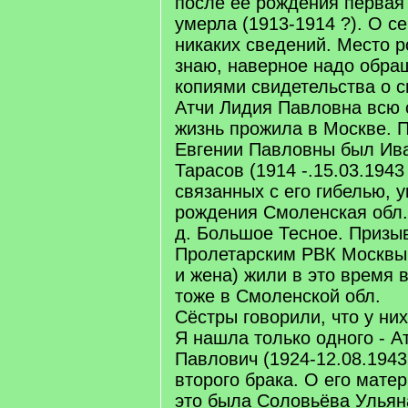
после её рождения первая
умерла (1913-1914 ?). О с
никаких сведений. Место р
знаю, наверное надо обра
копиями свидетельства о 
Атчи Лидия Павловна всю
жизнь прожила в Москве.
Евгении Павловны был Ив
Тарасов (1914 -.15.03.1943 
связанных с его гибелью, 
рождения Смоленская обл.,
д. Большое Тесное. Призы
Пролетарским РВК Москвы,
и жена) жили в это время 
тоже в Смоленской обл.
Сёстры говорили, что у ни
Я нашла только одного - А
Павлович (1924-12.08.1943 
второго брака. О его матер
это была Соловьёва Ульян