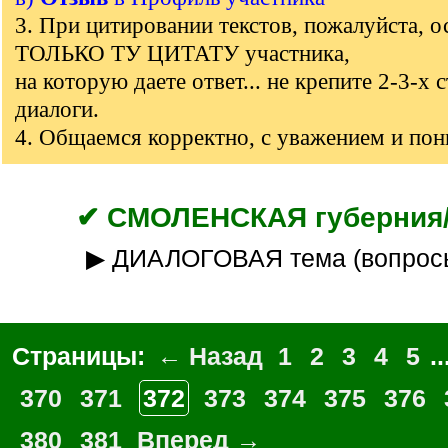
3. При цитировании текстов, пожалуйста, о
ТОЛЬКО ТУ ЦИТАТУ участника,
на которую даете ответ... не крепите 2-3-х 
диалоги.
4. Общаемся корректно, с уважением и по
✔ СМОЛЕНСКАЯ губерния/
▶ ДИАЛОГОВАЯ тема (вопрос
Страницы:
← Назад
1
2
3
4
5
..
370
371
372
373
374
375
376
380
381
Вперед →