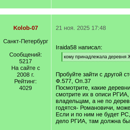
Kolob-07
21 ноя. 2025 17:48
Санкт-Петербург
Iraida58 написал:
Сообщений:
[
кому принадлежала деревня 
5217
q
[
]
На сайте с
/
q
Пробуйте зайти с другой с
2008 г.
]
Ф.577, Оп.37
Рейтинг:
Посмотрите, какие деревн
4029
смотрите их в описи РГИА,
владельцам, а не по дерев
годятся- Романовичи, может
Если и по ним не будет РС
дело РГИА, там должна бы