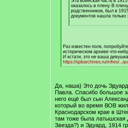
Эта воинская часть в 1915
оказалось в плену. В плену
родственников, был в 1915
документов нашла только 
[
/
q
]
Раз известен полк, попробуйте
историческом архиве что-нибу
И кстати, это не ваша девушк
https://spbarchives.ru/infres/...
[
/
q
]
Да, наша) Это дочь Эдуар
Павла. Спасибо большое 
него ещё был сын Александ
который во время ВОВ жил
Краснодарском крае в Ште
там тоже была латышская 
Звезда?) и Эдуард, 1914 гр