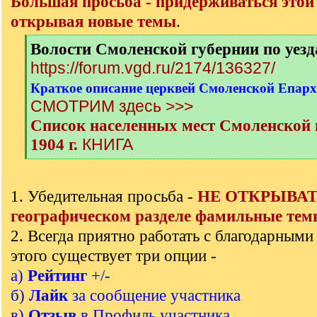
Большая просьба - придерживаться этой
открывая новые темы
.
[
Волости Смоленской губернии по уез
q
https://forum.vgd.ru/2174/136327/
]
Краткое описание церквей Смоленской Епархи
СМОТРИМ здесь >>>
Список населенных мест Смоленской г
КНИГА
1904 г.
[
/
q
1. Убедительная просьба -
НЕ ОТКРЫВАТЬ
]
географическом разделе фамильные тем
2. Всегда приятно работать с благодарными
этого существует три опции -
а)
Рейтинг
+/-
б)
Лайк
за сообщение участника
в)
Отзыв
в Профиль участника