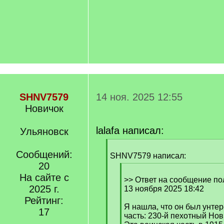
/
q
]
SHNV7579
14 ноя. 2025 12:55
Новичок
lalafa написал:
Ульяновск
[
Сообщений:
q
SHNV7579 написал:
]
20
[
На сайте с
q
>> Ответ на сообщение пол
2025 г.
]
13 ноября 2025 18:42
Рейтинг:
Я нашла, что он был унте
17
часть: 230-й пехотный Но