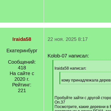
Iraida58
22 ноя. 2025 8:17
Екатеринбург
Kolob-07 написал:
Сообщений:
[
418
q
Iraida58 написал:
]
На сайте с
[
2020 г.
q
кому принадлежала дере
Рейтинг:
]
[
/
221
q
Пробуйте зайти с другой стор
]
Оп.37
Посмотрите, какие деревни в