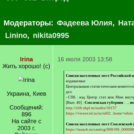
Модераторы:
Фадеева Юлия
,
Нат
Linino
,
nikita0995
Irina
16 июля 2003 13:58
Жить хорошо! (с)
[
Списки населенных мест Российской 
q
издаваемые
]
Центральным статистическим комитето
дел.
Украина, Киев
- СПб. : изд. Центр. стат. ком. Мин. внут
[Вып. 40] :
Смоленская губерния
: ...
по
Сообщений:
http://elib.shpl.ru/nodes/16157
896
https://viewer.rsl.ru/ru/rsl02...heme=white
На сайте с
Список населенных мест Смоленской гу
2003 г.
https://rusneb.ru/catalog/000199_0000