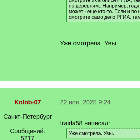
смотрите их в описи РГИА, та
по деревням.. Например, годя
может - еще кто-то. Если и по 
смотрите само дело РГИА, там
[
/
q
]
Уже смотрела. Увы.
Kolob-07
22 ноя. 2025 9:24
Санкт-Петербург
Iraida58 написал:
Сообщений:
[
Уже смотрела. Увы.
5217
q
[