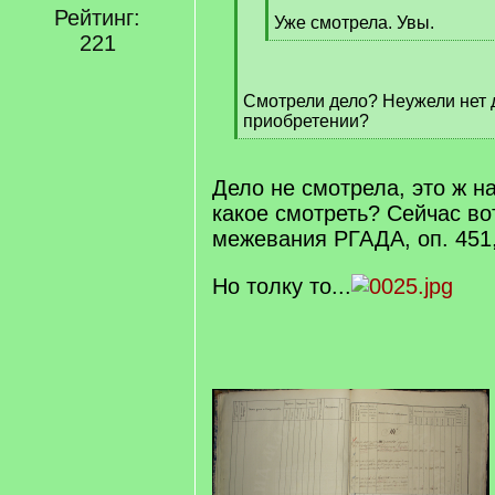
[
Рейтинг:
q
Уже смотрела. Увы.
221
]
[
/
q
Смотрели дело? Неужели нет 
]
приобретении?
[
/
q
Дело не смотрела, это ж н
]
какое смотреть? Сейчас во
межевания РГАДА, оп. 451,
Но толку то...