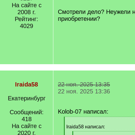
]
На сайте с
/
q
Смотрели дело? Неужели н
2008 г.
]
приобретении?
Рейтинг:
4029
Iraida58
22 ноя. 2025 13:35
22 ноя. 2025 13:36
Екатеринбург
Kolob-07 написал:
Сообщений:
418
[
На сайте с
q
Iraida58 написал:
]
2020 г.