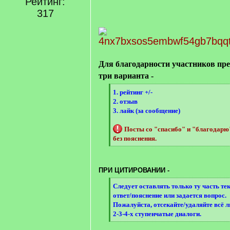
Рейтинг:
[
/
317
q
]
Для благодарности участников пр
три варианта -
[
1. рейтинг +/-
q
2. отзыв
]
3. лайк (за сообщение)
Посты со "спасибо" и "благодар
без пояснения.
[
/
q
ПРИ ЦИТИРОВАНИИ -
]
[
Следует оставлять только ту часть те
q
ответ/пояснение или задается вопрос.
]
Пожалуйста, отсекайте/удаляйте всё 
2-3-4-х ступенчатые диалоги.
[