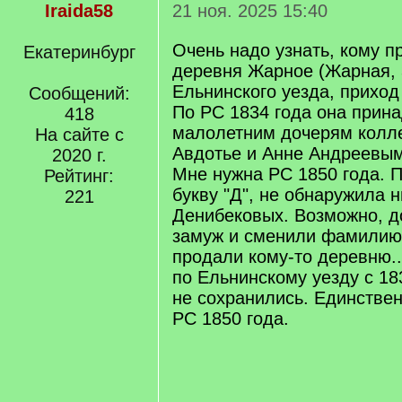
Iraida58
21 ноя. 2025 15:40
Очень надо узнать, кому 
Екатеринбург
деревня Жарное (Жарная,
Ельнинского уезда, приход
Сообщений:
По РС 1834 года она прин
418
малолетним дочерям колле
На сайте с
Авдотье и Анне Андреевы
2020 г.
Мне нужна РС 1850 года. 
Рейтинг:
букву "Д", не обнаружила н
221
Денибековых. Возможно, 
замуж и сменили фамилию,
продали кому-то деревню..
по Ельнинскому уезду с 18
не сохранились. Единстве
РС 1850 года.