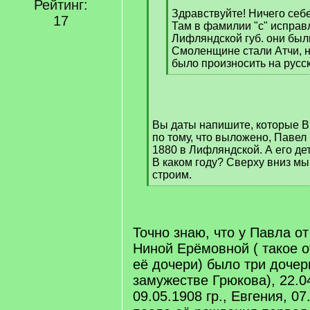
Рейтинг:
Здравствуйте! Ничего себ
17
Там в фамилии "с" исправл
Лифляндской губ. они были
Смоленщине стали Атчи, н
было произносить на русс
[
/
q
]
Вы даты напишите, которые Вы
по тому, что выложено, Павел
1880 в Лифляндской. А его де
В каком году? Сверху вниз м
строим.
[
/
q
]
Точно знаю, что у Павла от
Ниной Ерёмовной ( такое 
её дочери) было три дочер
замужестве Грюкова), 22.04
09.05.1908 гр., Евгения, 07