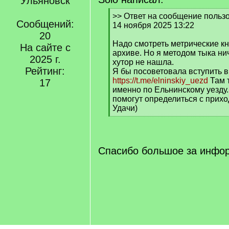
Ульяновск
[
>> Ответ на сообщение польз
Сообщений:
q
14 ноября 2025 13:22
]
20
Надо смотреть метрические к
На сайте с
архиве. Но я методом тыка ни
2025 г.
хутор не нашла.
Рейтинг:
Я бы посоветовала вступить в 
https://t.me/elninskiy_uezd
Там т
17
именно по Ельнинскому уезду.
помогут определиться с приход
Удачи)
[
/
q
]
Спасибо большое за инфор