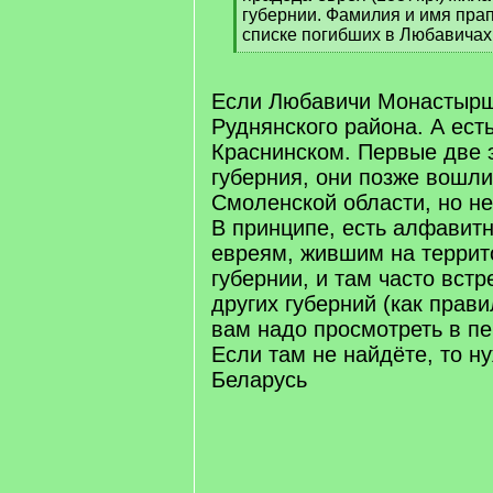
]
губернии. Фамилия и имя пра
списке погибших в Любавичах
[
/
q
Если Любавичи Монастырщ
]
Руднянского района. А ест
Краснинском. Первые две 
губерния, они позже вошли
Смоленской области, но не
В принципе, есть алфавитн
евреям, жившим на терри
губернии, и там часто вст
других губерний (как прав
вам надо просмотреть в п
Если там не найдёте, то н
Беларусь