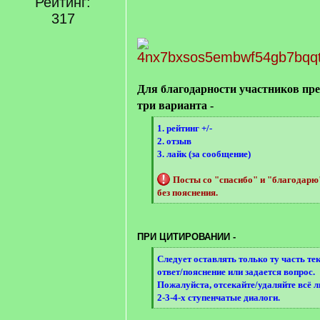
Рейтинг:
[
/
317
q
]
Для благодарности участников пр
три варианта -
[
1. рейтинг +/-
q
2. отзыв
]
3. лайк (за сообщение)
Посты со "спасибо" и "благодар
без пояснения.
[
/
q
ПРИ ЦИТИРОВАНИИ -
]
[
Следует оставлять только ту часть те
q
ответ/пояснение или задается вопрос.
]
Пожалуйста, отсекайте/удаляйте всё 
2-3-4-х ступенчатые диалоги.
[