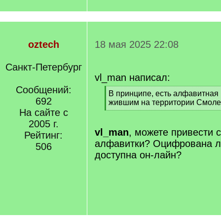
oztech
18 мая 2025 22:08
Санкт-Петербург
vl_man написал:
Сообщений:
[
В принципе, есть алфавитная 
692
q
жившим на территории Смоле
]
На сайте с
[
/
2005 г.
q
vl_man
, можете привести с
Рейтинг:
]
алфавитки? Оцифрована ли
506
доступна он-лайн?