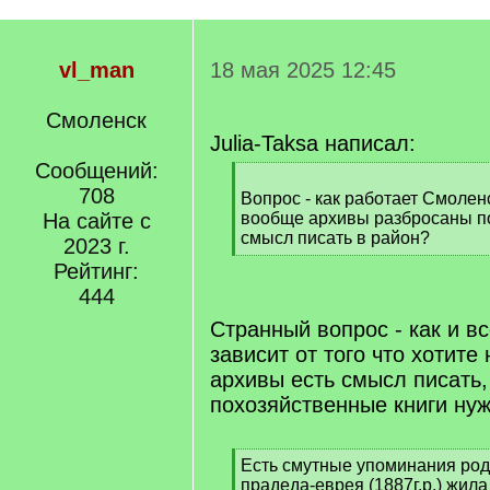
vl_man
18 мая 2025 12:45
Смоленск
Julia-Taksa написал:
Сообщений:
[
708
q
Вопрос - как работает Смолен
]
На сайте с
вообще архивы разбросаны по
смысл писать в район?
2023 г.
[
Рейтинг:
/
444
q
]
Странный вопрос - как и вс
зависит от того что хотите
архивы есть смысл писать,
похозяйственные книги нуж
[
Есть смутные упоминания род
q
прадеда-еврея (1887г.р.) жил