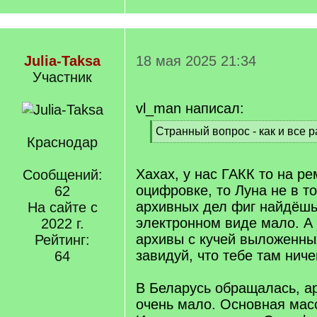
Julia-Taksa
18 мая 2025 21:34
Участник
vl_man написал:
[
Странный вопрос - как и все р
Краснодар
q
[
]
/
q
Хахах, у нас ГАКК то на ре
Сообщений:
]
оцифровке, то Луна не в т
62
архивных дел фиг найдёшь
На сайте с
электронном виде мало. А
2022 г.
архивы с кучей выложенны
Рейтинг:
завидуй, что тебе там ниче
64
В Беларусь обращалась, а
очень мало. Основная мас