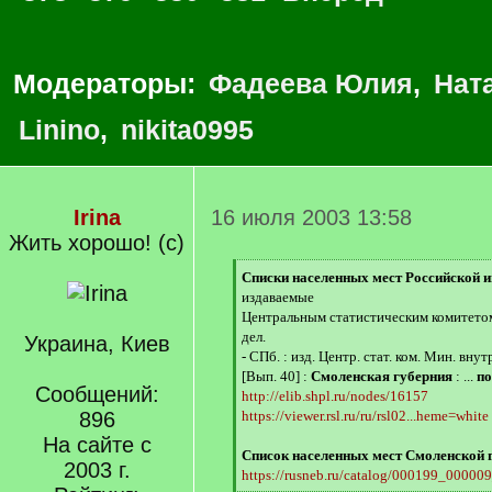
Модераторы:
Фадеева Юлия
,
Нат
Linino
,
nikita0995
Irina
16 июля 2003 13:58
Жить хорошо! (с)
[
Списки населенных мест Российской 
q
издаваемые
]
Центральным статистическим комитето
дел.
Украина, Киев
- СПб. : изд. Центр. стат. ком. Мин. внут
[Вып. 40] :
Смоленская губерния
: ...
по
Сообщений:
http://elib.shpl.ru/nodes/16157
896
https://viewer.rsl.ru/ru/rsl02...heme=white
На сайте с
Список населенных мест Смоленской гу
2003 г.
https://rusneb.ru/catalog/000199_0000