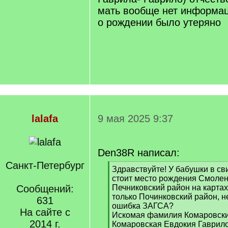
мать вообще нет информац
о рождении было утеряно
lalafa
9 мая 2025 9:37
Den38R написал:
Санкт-Петербург
[
Здравствуйте! У бабушки в св
q
стоит место рождения Смолен
]
Сообщений:
Печниковский район на картах 
только Починковский район, н
631
ошибка ЗАГСА?
На сайте с
Искомая фамилия Комаровски
2014 г.
Комаровская Евдокия Гаврило