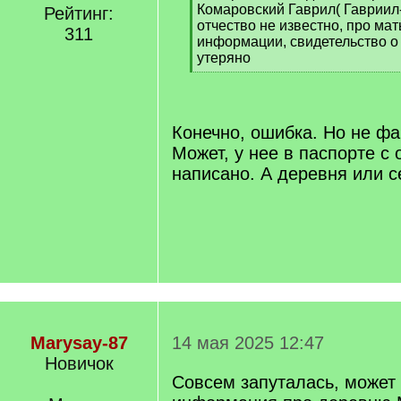
Комаровский Гаврил( Гавриил-
Рейтинг:
отчество не известно, про ма
311
информации, свидетельство о
утеряно
[
/
q
]
Конечно, ошибка. Но не фа
Может, у нее в паспорте с
написано. А деревня или с
Marysay-87
14 мая 2025 12:47
Новичок
Совсем запуталась, может е