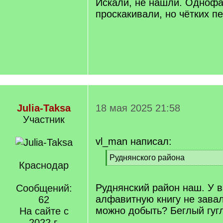
Искали, не нашли. Однофа
проскакивали, но чётких пе
Julia-Taksa
18 мая 2025 21:58
Участник
vl_man написал:
[
Руднянского района
Краснодар
q
[
]
/
q
Руднянский район наш. У в
Сообщений:
]
алфавитную книгу не завал
62
можно добыть? Беглый гуг
На сайте с
2022 г.