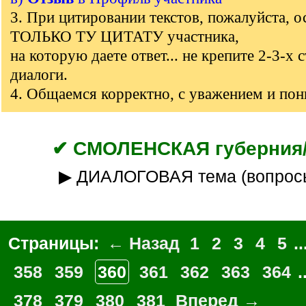
3. При цитировании текстов, пожалуйста, о
ТОЛЬКО ТУ ЦИТАТУ участника,
на которую даете ответ... не крепите 2-3-х 
диалоги.
4. Общаемся корректно, с уважением и по
✔ СМОЛЕНСКАЯ губерния/
▶ ДИАЛОГОВАЯ тема (вопрос
Страницы:
← Назад
1
2
3
4
5
..
358
359
360
361
362
363
364
.
378
379
380
381
Вперед →