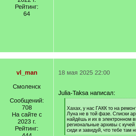
Рейтинг:
64
vl_man
18 мая 2025 22:00
Смоленск
Julia-Taksa написал:
Сообщений:
[
708
q
Хахах, у нас ГАКК то на ремон
]
На сайте с
Луна не в той фазе. Списки а
найдёшь и их в электронном в
2023 г.
региональные архивы с куче
Рейтинг:
сиди и завидуй, что тебе там н
444
[