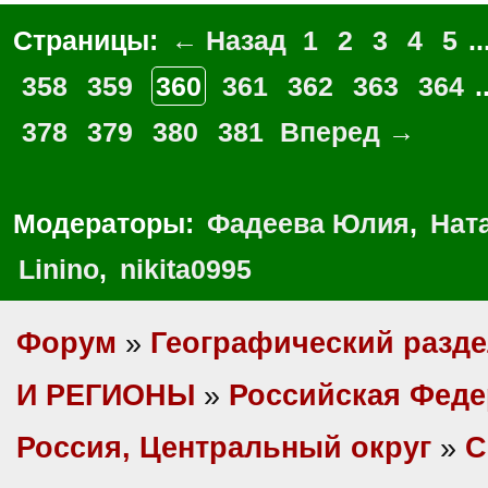
Страницы:
← Назад
1
2
3
4
5
..
358
359
360
361
362
363
364
.
378
379
380
381
Вперед →
Модераторы:
Фадеева Юлия
,
Нат
Linino
,
nikita0995
Форум
»
Географический разд
И РЕГИОНЫ
»
Российская Фед
Россия, Центральный округ
»
С