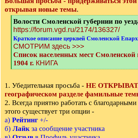
Большая просьба - придерживаться этой
открывая новые темы
.
[
Волости Смоленской губернии по уез
q
https://forum.vgd.ru/2174/136327/
]
Краткое описание церквей Смоленской Епархи
СМОТРИМ здесь >>>
Список населенных мест Смоленской г
КНИГА
1904 г.
[
/
q
1. Убедительная просьба -
НЕ ОТКРЫВАТЬ
]
географическом разделе фамильные тем
2. Всегда приятно работать с благодарными
этого существует три опции -
а)
Рейтинг
+/-
б)
Лайк
за сообщение участника
в)
Отзыв
в Профиль участника