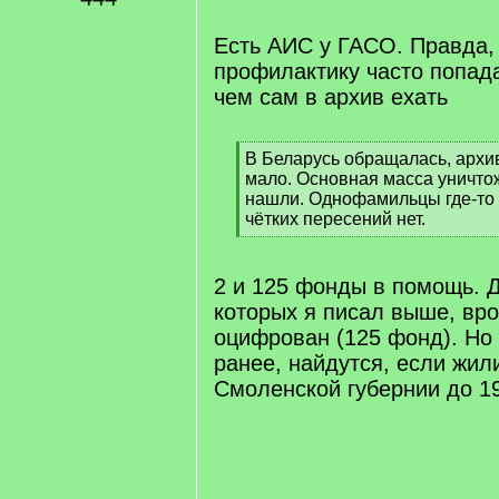
/
q
Есть АИС у ГАСО. Правда, 
]
профилактику часто попада
чем сам в архив ехать
[
В Беларусь обращалась, архи
q
мало. Основная масса уничтож
]
нашли. Однофамильцы где-то 
чётких пересений нет.
[
/
q
2 и 125 фонды в помощь. Д
]
которых я писал выше, вр
оцифрован (125 фонд). Но 
ранее, найдутся, если жил
Смоленской губернии до 19