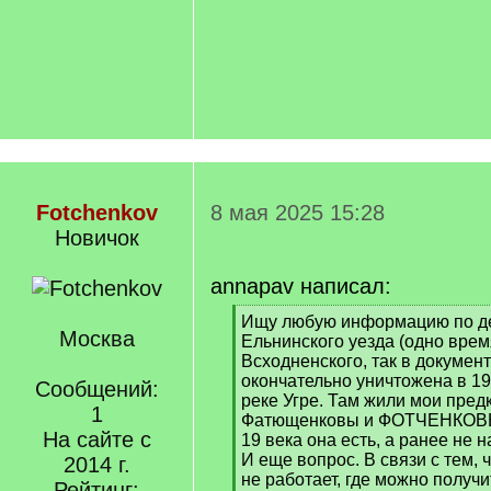
/
q
]
Fotchenkov
8 мая 2025 15:28
Новичок
annapav написал:
[
Ищу любую информацию по д
Москва
q
Ельнинского уезда (одно вре
]
Всходненского, так в докумен
окончательно уничтожена в 19
Сообщений:
реке Угре. Там жили мои пред
1
Фатющенковы и ФОТЧЕНКОВЫ.
На сайте с
19 века она есть, а ранее не 
И еще вопрос. В связи с тем,
2014 г.
не работает, где можно получи
Рейтинг: