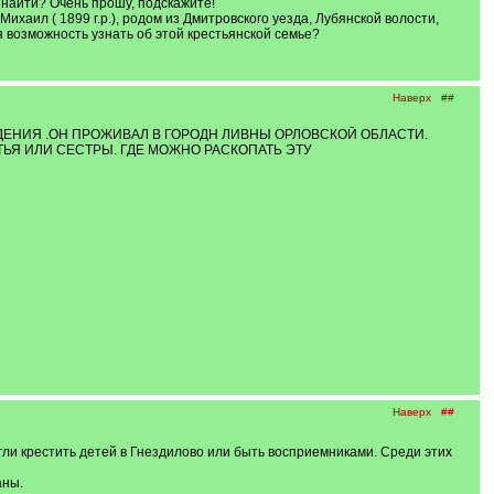
 найти? Очень прошу, подскажите!
ихаил ( 1899 г.р.), родом из Дмитровского уезда, Лубянской волости,
ая возможность узнать об этой крестьянской семье?
Наверх
##
ЕНИЯ .ОН ПРОЖИВАЛ В ГОРОДН ЛИВНЫ ОРЛОВСКОЙ ОБЛАСТИ.
АТЬЯ ИЛИ СЕСТРЫ. ГДЕ МОЖНО РАСКОПАТЬ ЭТУ
Наверх
##
гли крестить детей в Гнездилово или быть восприемниками. Среди этих
аны.