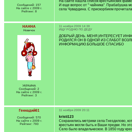
На сайте нашла список крестьянских фамил
И еще вопрос от " чайника". Прабабушка мо
Сообщений: 157
На сайте с 2009 г.
села Чувардина. С прискорбием прочитала з
Рейтинг: 8
НАННА
11 ноября 2009 14:38
ИЩУ РОДНЮ ПО ДЕДУ
Новичок
ДОБРЫЙ ДЕНЬ. МЕНЯ ИНТЕРЕСУЕТ ИНФ
РОДИЛСЯ ОН В ОДНОЙ ИЗ СЛАБОТ ВОЗЛЕ
ИНФОРМАЦИЮ.БОЛЬШОЕ СПАСИБО
УКРАИНА
Сообщений: 2
На сайте с 2009 г.
Рейтинг: 3
Геннадий61
11 ноября 2009 20:11
kristi123
Сообщений: 570
Сохранились метрики села Гнездилово, кот
На сайте с 2009 г.
Рейтинг: 793
крестьян могли быть и Ваши предки. Но эт
Село было владельческое. В 1850 году кре