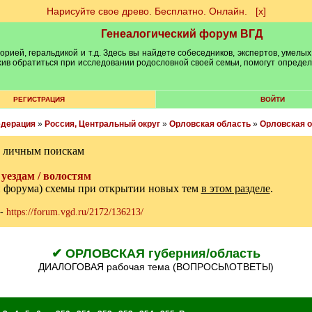
Нарисуйте свое древо. Бесплатно. Онлайн.
[х]
Генеалогический форум ВГД
рией, геральдикой и т.д. Здесь вы найдете собеседников, экспертов, умелых
рхив обратиться при исследовании родословной своей семьи, помогут опреде
РЕГИСТРАЦИЯ
ВОЙТИ
едерация
»
Россия, Центральный округ
»
Орловская область
»
Орловская о
м личным поискам
уездам / волостям
и форума) схемы при открытии новых тем
в этом разделе
.
-
https://forum.vgd.ru/2172/136213/
✔ ОРЛОВСКАЯ губерния/область
ДИАЛОГОВАЯ рабочая тема (ВОПРОСЫ\ОТВЕТЫ)