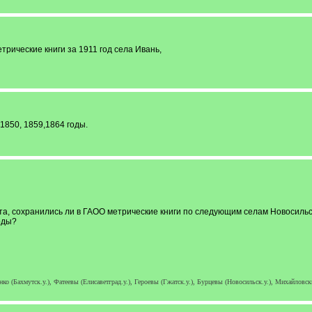
рические книги за 1911 год села Ивань,
 1850, 1859,1864 годы.
та, сохранились ли в ГАОО метрические книги по следующим селам Новосильс
оды?
о (Бахмутск.у.), Фатеевы (Елисаветград.у.), Героевы (Гжатск.у.), Бурцевы (Новосильск.у.), Михайлов