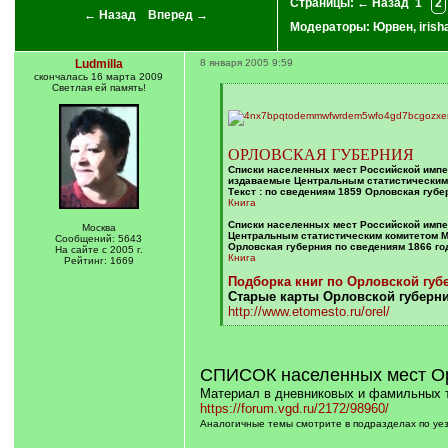
Страницы:
← Назад
1
2
← Назад
Вперед →
Модераторы:
Юрвен
,
irish
Ludmilla
8 января 2005 9:59
скончалась 16 марта 2009
Светлая ей память!
[
q
]
ОРЛОВСКАЯ ГУБЕРНИЯ
Списки населенных мест Российской импе
издаваемые Центральным статистическим 
Текст : по сведениям 1859 Орловская губе
Книга
Списки населенных мест Российской импе
Москва
Центральным статистическим комитетом М
Сообщений: 5643
Орловская губерния по сведениям 1866 го
На сайте с 2005 г.
Книга
Рейтинг: 1669
Подборка книг по Орловской губ
Старые карты Орловской губернии
http://www.etomesto.ru/orel/
[
/
q
[/q]
]
СПИСОК населенных мест Ор
Материал в дневниковых и фамильных 
https://forum.vgd.ru/2172/98960/
Аналогичные темы смотрите в подразделах по уе