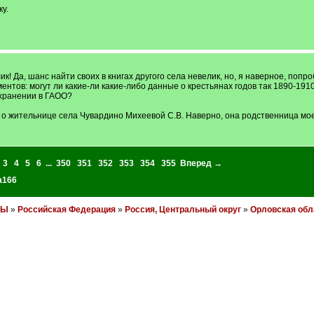
у.
! Да, шанс найти своих в книгах другого села невелик, но, я наверное, попроб
ентов: могут ли какие-ли какие-либо данные о крестьянах годов так 1890-191
 хранении в ГАОО?
 о жительнице села Чувардино Михеевой С.В. Наверно, она родственница мое
3
4
5
6
...
350
351
352
353
354
355
Вперед →
a166
НЫ
»
Российская Федерация
»
Россия, Центральный округ
»
Орловская обл