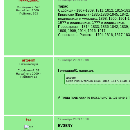
Геннадий61
Тарас
Сообщений: 570
Судбищи - 1807-1809, 1811, 1812, 1815-1828
На сайте с 2009 г.
Рейтинг: 793
Кирилово (Кирики) - 1835,1836-1845, 1842,
родившихся и умерших, 1898, 1900, 1901-1
19?? о родившихся, 1??? о родившихся.
Перестряжи - 1814-1833, 1836-1842, 1839, 1
1909, 1909, 1914, 1916, 1917.
Спасское на Раковке - 1794-1816, 1817-1834
artperm
12 ноября 2009 12:08
Начинающий
Геннадий61 написал:
Сообщений: 37
На сайте с 2009 г.
Рейтинг: 13
[
artperm
q
Село Ивань только 1844, 1846, 1847, 1848, 
]
[
/
q
]
А тогда подскажите пожалуйста, где мне 
tva
12 ноября 2009 13:19
EVGENY