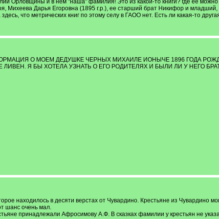
ий Орловщины и в нем "наша" фамилия! Это из какой-то книги? где ее можно
я, Михеева Дарья Егоровна (1895 г.р.), ее старший брат Никифор и младший, М
десь, что метрических книг по этому селу в ГАОО нет. Есть ли какая-то друг
ОРМАЦИЯ О МОЕМ ДЕДУШКЕ ЧЕРНЫХ МИХАИЛЕ ИОНЫЧЕ 1896 ГОДА РОЖД
 ЛИВЕН. Я БЫ ХОТЕЛА УЗНАТЬ О ЕГО РОДИТЕЛЯХ И БЫЛИ ЛИ У НЕГО БР
орое находилось в десяти верстах от Чувардино. Крестьяне из Чувардино мо
от шанс очень мал.
стьяне принадлежали Афросимову А.Ф. В сказках фамилии у крестьян не указ