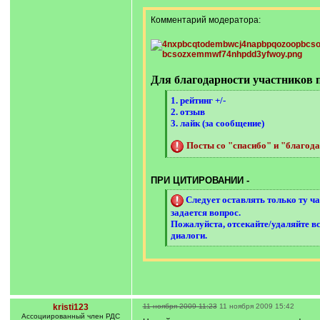
Комментарий модератора:
Для благодарности участников 
[
1. рейтинг +/-
q
2. отзыв
]
3. лайк (за сообщение)
Посты со "спасибо" и "благод
[
/
q
ПРИ ЦИТИРОВАНИИ -
]
[
Следует оставлять только ту ча
q
задается вопрос.
]
Пожалуйста, отсекайте/удаляйте вс
диалоги.
[
/
q
]
kristi123
11 ноября 2009 11:23
11 ноября 2009 15:42
Ассоциированный член РДС