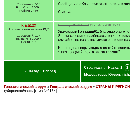
Сообщение о Хлыновском отправила в личк
Сообщений: 540
На сайте с 2009 г.
Рейтинг: 446
С ув. tva.
kristi123
12 ноября 2009 15:17
12 ноября 2009 15:21
Ассоциированный член РДС
Уважаемый Геннадий61, благодарю за отклик
Я пока совсем не разбираюсь в типах докум
Сообщений: 157
На сайте с 2009 г.
случайно, не известно, имеются ли они на
Рейтинг: 8
И еще одна вещь: увидела на сайте запись
знаете, случайно, что это за термин?
Страницы:
← Назад
1
2
← Назад
Вперед →
Модераторы:
Юрвен
,
irish
Генеалогический форум
»
Географический раздел
»
СТРАНЫ И РЕГИО
губерния/область [тема №3154]