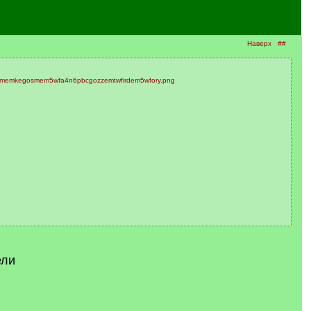
Наверх
##
ели