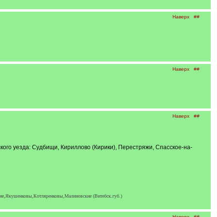
Наверх
##
Наверх
##
Наверх
##
кого уезда: Судбищи, Кириллово (Кирики), Перестряжи, Спасское-на-
ские,Якушенковы,Котляренковы,Малиновские (Витебск.губ.)
Наверх
##