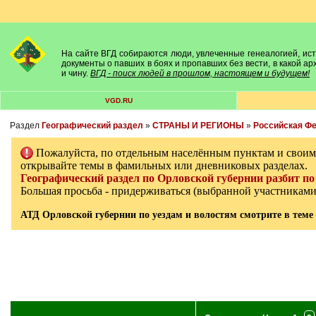
На сайте ВГД собираются люди, увлеченные генеалогией, исто
документы о павших в боях и пропавших без вести, в какой а
и чину.
ВГД - поиск людей в прошлом, настоящем и будущем!
VGD.RU
Раздел
Географический раздел
»
СТРАНЫ И РЕГИОНЫ
»
Российская Ф
Пожалуйста, по отдельным населённым пунктам и свои
открывайте темы в фамильных или дневниковых разделах.
Географический раздел по Орловской губернии разбит по 
Большая просьба - придерживаться (выбранной участникам
АТД Орловской губернии по уездам и волостям смотрите в теме