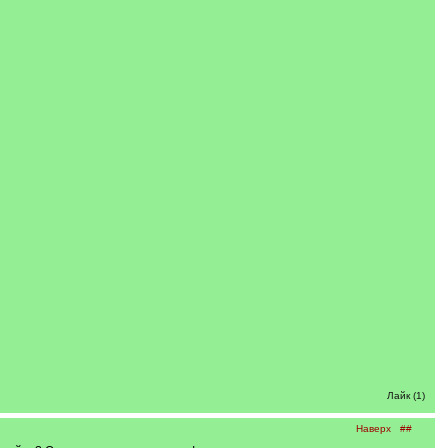
Лайк (1)
Наверх
##