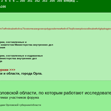
3
4
5
6
...
350
351
352
353
354
355
Вперед →
a166
рии, составленные и
комитетом Министерства внутренних дел
рния
рии, составленные и издаваемые
инистерства внутренних дел
да
ернии >>>
 и области, города Орла.
ловской области, по которым работают исследоват
темах участников форума
здам Орловской губернии/области