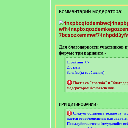
Комментарий модератора:
Для благодарности участников 
форуме три варианта -
[
1. рейтинг +/-
q
2. отзыв
]
3. лайк (за сообщение)
Посты со "спасибо" и "благода
модератором без пояснения.
[
/
q
ПРИ ЦИТИРОВАНИИ -
]
[
Следует оставлять только ту час
q
дается ответ/пояснение или задаетс
]
Пожалуйста, отсекайте/удаляйте вс