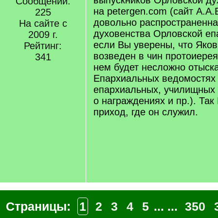
выпускников Орловской д
Сообщений:
на petergen.com (сайт А.А.
225
довольно распространенн
На сайте с
духовенства Орловской епа
2009 г.
если Вы уверены, что Яко
Рейтинг:
возведен в чин протоиерея
341
нем будет несложно отыск
Епархиальных ведомостях 
епархиальных, училищных 
о награждениях и пр.). Так
приход, где он служил.
Страницы:
1
2
3
4
5
... ...
350