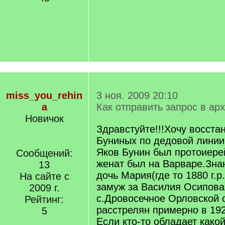
miss_you_rehin
3 ноя. 2009 20:10
a
Как отправить запрос в ар
Новичок
Здравстуйте!!!Хочу восста
Буниных по дедовой лини
Яков Бунин был протоиере
Сообщений:
женат был на Варваре.Зна
13
дочь Мария(где то 1880 г.р
На сайте с
замуж за Василия Осипова
2009 г.
с.Дровосечное Орловской 
Рейтинг:
расстрелян примерно в 192
5
Если кто-то обладает како