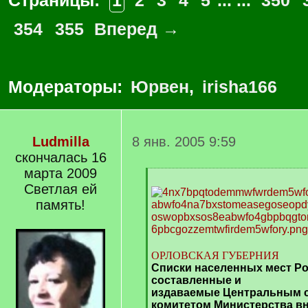
Страницы:
1
2
3
4
5
... ...
350
354
355
Вперед →
Модераторы:
Юрвен
,
irisha166
Ludmilla
8 янв. 2005 9:59
скончалась 16
марта 2009
[
Светлая ей
q
]
память!
ОРЛОВСКАЯ ГУБЕРНИЯ
Списки населенных мест Ро
составленные и
издаваемые Центральным с
комитетом Министерства в