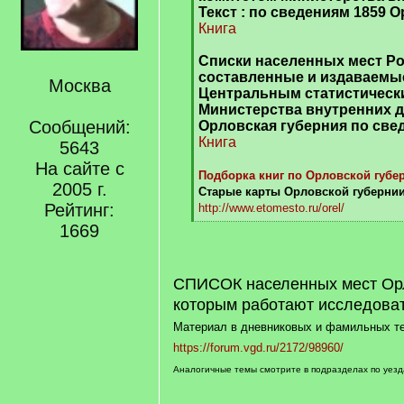
Текст : по сведениям 1859 
Книга
Списки населенных мест Ро
составленные и издаваемы
Москва
Центральным статистическ
Министерства внутренних 
Сообщений:
Орловская губерния по све
Книга
5643
На сайте с
Подборка книг по Орловской губе
2005 г.
Старые карты Орловской губернии 
Рейтинг:
http://www.etomesto.ru/orel/
[
1669
/
q
[/q]
]
СПИСОК населенных мест Орл
которым работают исследова
Материал в дневниковых и фамильных т
https://forum.vgd.ru/2172/98960/
Аналогичные темы смотрите в подразделах по уез