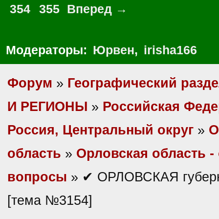
354
355
Вперед →
Модераторы:
Юрвен
,
irisha166
Форум
»
Географический разд
И РЕГИОНЫ
»
Российская Фед
Россия, Центральный округ
»
О
область
»
Орловская область -
вопросы
» ✔ ОРЛОВСКАЯ губерн
[тема №3154]