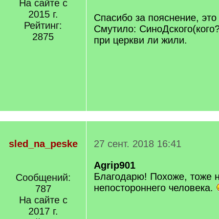
На сайте с
/
2015 г.
q
Спасибо за пояснение, это
]
Рейтинг:
Смутило: СиноДского(кого?
2875
при церкви ли жили.
sled_na_peske
27 сент. 2018 16:41
Agrip901
Благодарю! Похоже, тоже 
Сообщений:
непостороннего человека.
787
На сайте с
2017 г.