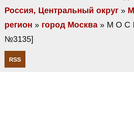
Россия, Центральный округ
»
М
регион
»
город Москва
» М О С 
№3135]
RSS