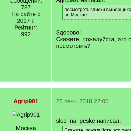
Agrip901 написал:
Сообщений:
787
[
посмотреть списки выборщиков
На сайте с
q
по Москве
]
2017 г.
[
/
Рейтинг:
q
Здорово!
992
]
Скажите, пожалуйста, это
посмотреть?
Agrip901
26 сент. 2018 22:05
sled_na_peske написал:
Москва
[
Скажите, пожалуйста, это он