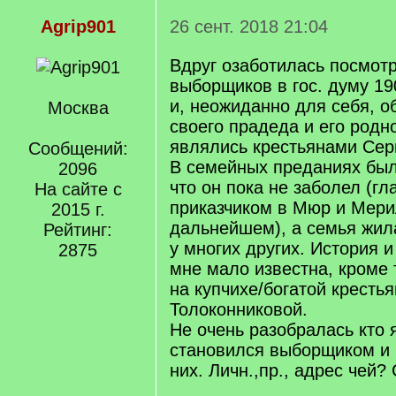
Agrip901
26 сент. 2018 21:04
Вдруг озаботилась посмотр
выборщиков в гос. думу 19
и, неожиданно для себя, 
Москва
своего прадеда и его родн
являлись крестьянами Сер
Сообщений:
В семейных преданиях бы
2096
что он пока не заболел (гл
На сайте с
приказчиком в Мюр и Мери
2015 г.
дальнейшем), а семья жила
Рейтинг:
у многих других. История и
2875
мне мало известна, кроме 
на купчихе/богатой крестья
Толоконниковой.
Не очень разобралась кто 
становился выборщиком и 
них. Личн.,пр., адрес чей?