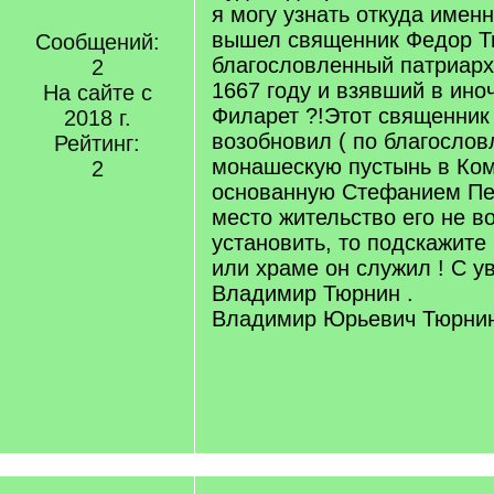
я могу узнать откуда имен
вышел священник Федор Т
Сообщений:
благословленный патриар
2
1667 году и взявший в ино
На сайте с
Филарет ?!Этот священник 
2018 г.
возобновил ( по благосло
Рейтинг:
монашескую пустынь в Ком
2
основанную Стефанием Пе
место жительство его не в
установить, то подскажите 
или храме он служил ! С 
Владимир Тюрнин .
Владимир Юрьевич Тюрни