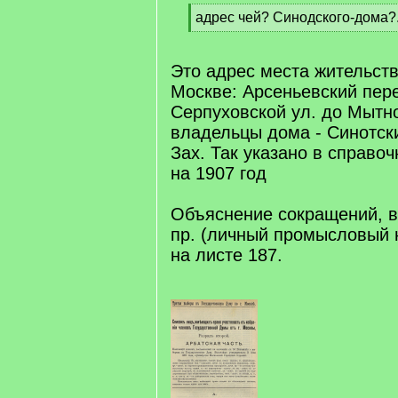
[
адрес чей? Синодского-дома?
q
[
]
/
q
Это адрес места жительств
]
Москве: Арсеньевский пер
Серпуховской ул. до Мытно
владельцы дома - Синотски
Зах. Так указано в справоч
на 1907 год
Объяснение сокращений, в 
пр. (личный промысловый 
на листе 187.