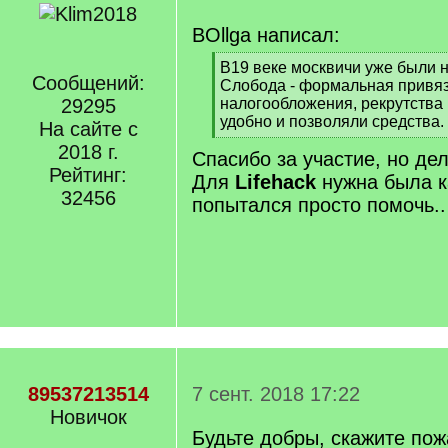
BOllga написал:
[
В19 веке москвичи уже были н
Сообщений:
q
Слобода - формальная привяз
]
29295
налогообложения, рекрутства и
удобно и позволяли средства.
На сайте с
[
2018 г.
Спасибо за участие, но дел
/
Рейтинг:
q
Для
Lifehack
нужна была к
]
32456
попытался просто помочь..
89537213514
7 сент. 2018 17:22
Новичок
Будьте добры, скажите пожа