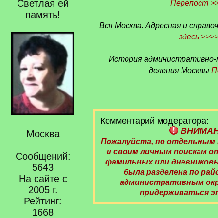
Светлая ей
Перепост >
память!
Вся Москва. Адресная и справочн
здесь >>>
История административно-
деления Москвы
П
Комментарий модератора:
ВНИМА
Москва
Пожалуйста, по отдельным
и своим личным поискам 
Сообщений:
фамильных или дневниковы
5643
была разделена по райо
На сайте с
административным окру
2005 г.
придерживаться э
Рейтинг:
1668