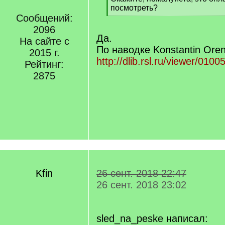
q
посмотреть?
]
Сообщений:
[
/
2096
q
Да.
На сайте с
]
По наводке Konstantin Oren
2015 г.
http://dlib.rsl.ru/viewer/0
Рейтинг:
2875
Kfin
26 сент. 2018 22:47
26 сент. 2018 23:02
sled_na_peske написал: