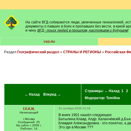
На сайте ВГД собираются люди, увлеченные генеалогией, исто
документы о павших в боях и пропавших без вести, в какой а
и чину.
ВГД - поиск людей в прошлом, настоящем и будущем!
VGD.RU
Раздел
Географический раздел
»
СТРАНЫ И РЕГИОНЫ
»
Российская Ф
Страницы:
← Назад
1
2
← Назад
Вперед →
Модератор:
Tomilina
I.V.A.N.
31 октября 2006 23:18
Начинающий
В книге 1901 нашёл следующее
Батылина Клавд. Алдр. Каланчёвскiй д.Бъ
г.Москва
Сообщений: 25
Клавдия Александровна - это понятно, а д
На сайте с 2006 г.
Это где в Москве ???
Рейтинг: 14