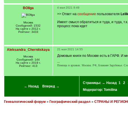
BOllga
4 мая 2021 8:49
>> Ответ на
сообщение
пользователя
Leli
Имеет смысл обратиться и туда, и туда, т.к
Москва
Сообщений: 1532
процесс пока идет
На сайте с 2012 г.
Рейтинг: 3433
Aleksandra_Chernitskaya
21 мая 2021 14:55
Домовые книги по Москве есть в ГАРФ. И мн
Москва
Сообщений: 144
---
На сайте с 2019 г.
Помощь в архивах. Москва. РФ, Ближнее Зарубежье. Сло
Рейтинг: 413
Страницы:
← Назад
1
2
← Назад
Вперед →
Модератор:
Tomilina
Генеалогический форум
»
Географический раздел
»
СТРАНЫ И РЕГИО