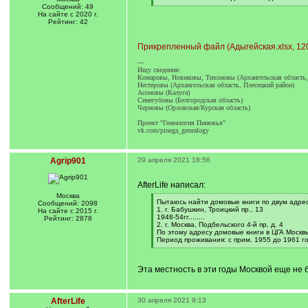
q
[
Сообщений: 49
]
/
На сайте с 2020 г.
q
Рейтинг: 42
]
Прикрепленный файл (Адыгейская.xlsx, 12
---
Ищу сведения:
Комаровы, Новиковы, Тихоновы (Архангельская область,
Нестеровы (Архангельская область, Плесецкий район)
Асоновы (Калуга)
Синегубовы (Белгородская область)
Черновы (Орловская/Курская область)
Проект "Генеалогия Пинежья"
vk.com/pinega_genealogy
Agrip901
29 апреля 2021 18:56
AfterLife написал:
Москва
[
Пытаюсь найти домовые книги по двум адре
Сообщений: 2098
q
1. г. Бабушкин, Троицкий пр., 13
На сайте с 2015 г.
]
1948-54гг........
Рейтинг: 2878
2. г. Москва, Подбельского 4-й пр, д. 4
По этому адресу домовые книги в ЦГА Москвы
Период проживания: с прим. 1955 до 1961 го
[
/
q
Эта местность в эти годы Москвой еще не б
]
AfterLife
30 апреля 2021 9:13