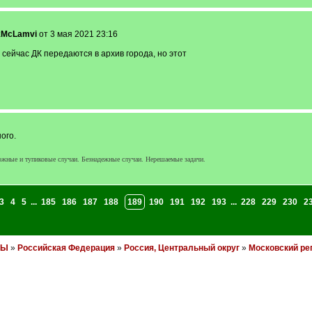
kMcLamvi
от 3 мая 2021 23:16
. сейчас ДК передаются в архив города, но этот
ого.
жные и тупиковые случаи. Безнадежные случаи. Нерешаемые задачи.
3
4
5
...
185
186
187
188
189
190
191
192
193
...
228
229
230
2
НЫ
»
Российская Федерация
»
Россия, Центральный округ
»
Московский ре