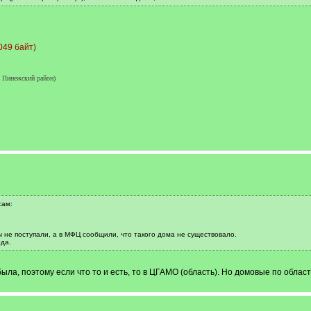
049 байт)
 Пинежский район)
сам:
 не поступали, а в МФЦ сообщили, что такого дома не существовало.
да.
ыла, поэтому если что то и есть, то в ЦГАМО (область). Но домовые по област