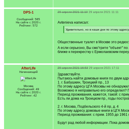
DPS-1
29 апреля 2021 11:10
29 апреля 2021 11:11
Сообщений: 585
Avtenieva написал:
На сайте с 2020 г.
Рейтинг: 572
[
Удивительно, но в наши дни по этому адрес
q
[
]
/
q
Общественные туалет в Москве это редкост
]
А если серьезно, Вы смо'трите "объект" 
ближе к перекрестку с Ермолаевским переу
AfterLife
29 апреля 2021 16:53
29 апреля 2021 17:11
Начинающий
Здравствуйте.
Пытаюсь найти домовые книги по двум адр
1. г. Бабушкин, Троицкий пр., 13
Москва
По этому адресу ЦГА Москвы не обнаружи
Сообщений: 49
Возможно я неправильно его определил? П
На сайте с 2020 г.
Период проживания, кажется, такой: с прим
Рейтинг: 42
Есть ли дома на Троицком пр., годы постр
2. г. Москва, Подбельского 4-й пр, д. 4
По этому адресу домовые книги в ЦГА Моск
Период проживания: с прим. 1955 до 1961 
Будут рад любой информации. Пока домовы