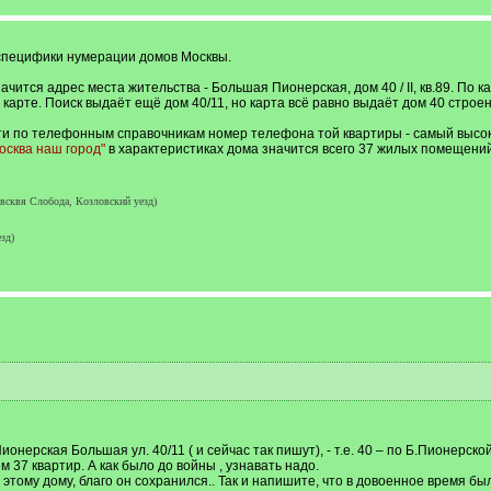
 специфики нумерации домов Москвы.
чится адрес места жительства - Большая Пионерская, дом 40 / II, кв.89. По ка
 карте. Поиск выдаёт ещё дом 40/11, но карта всё равно выдаёт дом 40 строен
йти по телефонным справочникам номер телефона той квартиры - самый высок
осква наш город"
в характеристиках дома значится всего 37 жилых помещений. 
сквя Слобода, Козловский уезд)
зд)
онерская Большая ул. 40/11 ( и сейчас так пишут), - т.е. 40 – по Б.Пионерско
м 37 квартир. А как было до войны , узнавать надо.
этому дому, благо он сохранился.. Так и напишите, что в довоенное время был