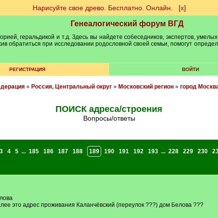
Нарисуйте свое древо. Бесплатно. Онлайн.
[х]
Генеалогический форум ВГД
рией, геральдикой и т.д. Здесь вы найдете собеседников, экспертов, умелых
рхив обратиться при исследовании родословной своей семьи, помогут опреде
РЕГИСТРАЦИЯ
ВОЙТИ
едерация
»
Россия, Центральный округ
»
Московский регион
»
город Москв
ПОИСК адреса/строения
Вопросы/ответы
3
4
5
...
185
186
187
188
189
190
191
192
193
...
228
229
230
2
елова
алее это адрес проживания Каланчёвский (переулок ???) дом Белова ???