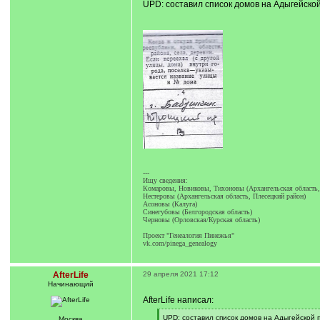
UPD: составил список домов на Адыгейской п
---
Ищу сведения:
Комаровы, Новиковы, Тихоновы (Архангельская область,
Нестеровы (Архангельская область, Плесецкий район)
Асоновы (Калуга)
Синегубовы (Белгородская область)
Черновы (Орловская/Курская область)
Проект "Генеалогия Пинежья"
vk.com/pinega_genealogy
AfterLife
29 апреля 2021 17:12
Начинающий
AfterLife написал:
[
UPD: составил список домов на Адыгейской пр
Москва