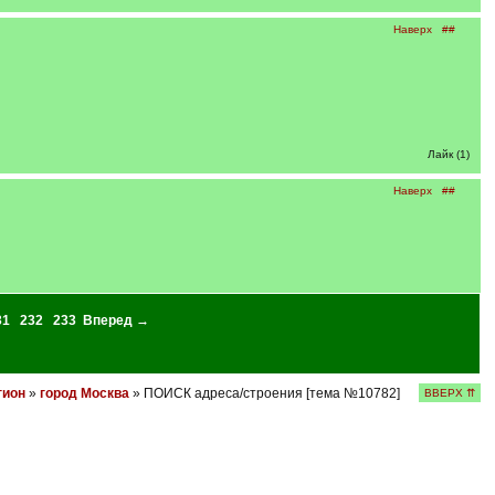
Наверх
##
Лайк (1)
Наверх
##
31
232
233
Вперед →
гион
»
город Москва
» ПОИСК адреса/строения [тема №10782]
ВВЕРХ ⇈