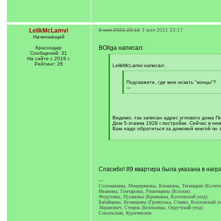
LelikMcLamvi
3 мая 2021 23:16
3 мая 2021 23:17
Начинающий
BOllga написал:
Краснодар
Сообщений: 31
На сайте с 2019 г.
[
Рейтинг: 26
q
LelikMcLamvi написал:
]
[
q
Подскажите, где мне искать "концы"?
]
---
[
/
q
]
Видимо, так записан адрес углового дома Пио
Дом 5-этажка 1928 г.постройки. Сейчас в нем
Вам надо обратиться за домовой книгой по э
[
/
q
]
Спасибо! 89 квартира была указана в награ
---
Соломахины, Мещеряковы, Казановы, Тесницкие (Кочетов
Ивановы, Гончаровы, Ряшенцевы (Козлов)
Федуловы, Пузановы (Крюковка, Козловский уезд)
Бабайцевы, Кузнецовы (Громушка, Стаево, Козловский уе
Абрамович, Стецюк (Белошицы, Овручский уезд)
Сокальские, Курачевские