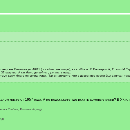
нерская Большая ул. 40/11 ( и сейчас так пишут), - т.е. 40 – по Б.Пионерской, 11 – по М.С
 37 квартир. А как было до войны , узнавать надо.
тому дому, благо он сохранился.. Так и напишите, что в довоенное время был записан тако
дном листе от 1957 года. А не подскажете, где искать домовые книги? В УК и
сквя Слобода, Козловский уезд)
зд)