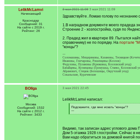
LelikMcLamvi
3 мая 2021 11:08
3 мая 2021 11:09
Начинающий
Здравствуйте. Ломаю голову по незнанию
Краснодар
Сообщений: 31
1.В наградном документе моего прадеда зна
На сайте с 2019 г.
Строение 2 - хозпостройка, судя по Яндекс
Рейтинг: 26
2. Прадед жил в квартире 89. Пытался на
справочнику) не по порядку. На
портале "М
"концы"?
---
Соломахины, Мещеряковы, Казановы, Тесницкие (Кочетов
Ивановы, Гончаровы, Ряшенцевы (Козлов)
Федуловы, Пузановы (Крюковка, Козловский уезд)
Бабайцевы, Кузнецовы (Громушка, Стаево, Козловский уе
Абрамович, Стецюк (Белошицы, Овручский уезд)
Сокальские, Курачевские
BOllga
3 мая 2021 22:45
LelikMcLamvi написал:
Москва
[
Подскажите, где мне искать "концы"?
Сообщений: 1532
q
---
На сайте с 2012 г.
]
[
Рейтинг: 3433
/
q
]
Видимо, так записан адрес углового дома Пи
Дом 5-этажка 1928 г.постройки. Сейчас в не
Вам надо обратиться за домовой книгой по 