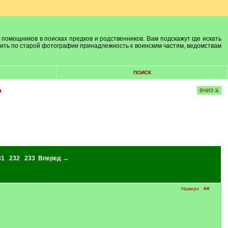
 помощников в поисках предков и родственников. Вам подскажут где искать
лить по старой фотографии принадлежность к воинским частям, ведомствам
ПОИСК
а
ВНИЗ ⇊
31
232
233
Вперед →
Наверх
##