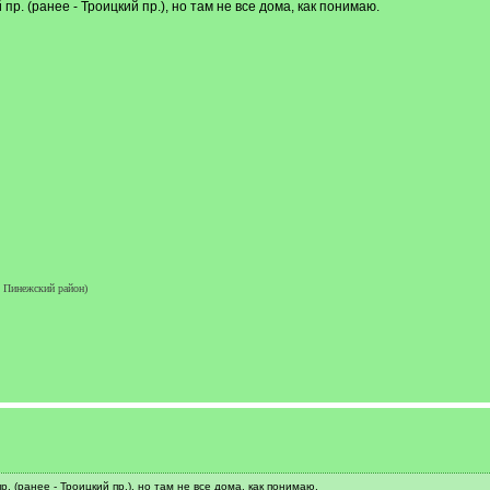
р. (ранее - Троицкий пр.), но там не все дома, как понимаю.
 Пинежский район)
. (ранее - Троицкий пр.), но там не все дома, как понимаю.