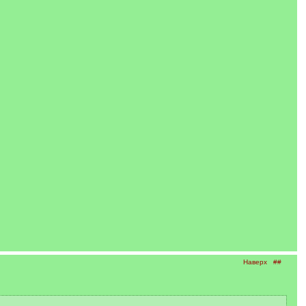
Наверх
##