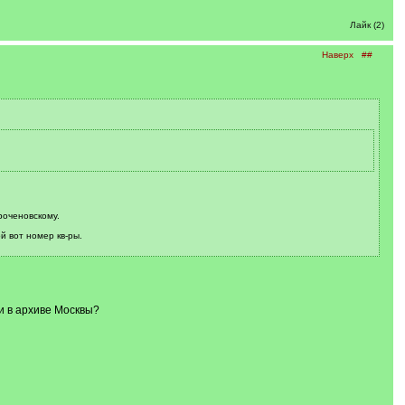
Лайк (2)
Наверх
##
троченовскому.
й вот номер кв-ры.
ли в архиве Москвы?