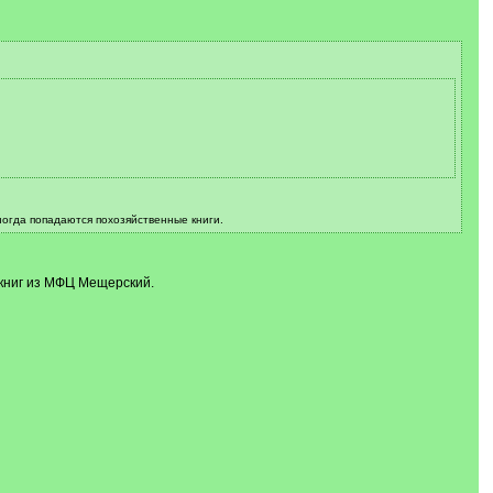
Иногда попадаются похозяйственные книги.
 книг из МФЦ Мещерский.