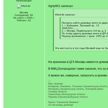
Начинающий
Agrip901 написал:
[
Москва
q
AfterLife написал:
Сообщений: 49
]
На сайте с 2020 г.
[
Рейтинг: 42
q
Пытаюсь найти домовые книги по двум
]
1. г. Бабушкин, Троицкий пр., 13
1948-54гг........
2. г. Москва, Подбельского 4-й пр, д. 4
По этому адресу домовые книги в ЦГА 
Период проживания: с прим. 1955 до 1
[
/
q
]
Эта местность в эти годы Москвой еще не был
[
/
q
]
На хранении в ЦГА Москвы имеются домовые
В МФЦ Богородское также сказали, что за
А можно же, наверное, запросить в архиве
---
Ищу сведения:
Комаровы, Новиковы, Тихоновы (Архангельская область,
Нестеровы (Архангельская область, Плесецкий район)
Асоновы (Калуга)
Синегубовы (Белгородская область)
Черновы (Орловская/Курская область)
Проект "Генеалогия Пинежья"
vk.com/pinega_genealogy