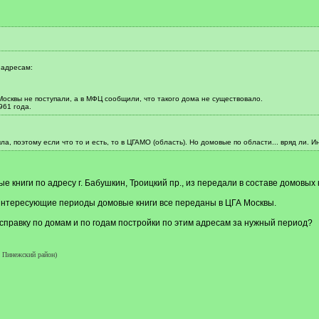
 адресам:
Москвы не поступали, а в МФЦ сообщили, что такого дома не существовало.
961 года.
а, поэтому если что то и есть, то в ЦГАМО (область). Но домовые по области... вряд ли. 
 книги по адресу г. Бабушкин, Троицкий пр., из передали в составе домовых
 интересующие периоды домовые книги все переданы в ЦГА Москвы.
 справку по домам и по годам постройки по этим адресам за нужный период?
 Пинежский район)