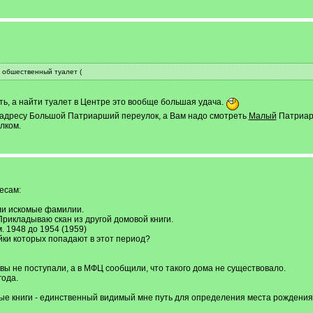
у обшественный туалет (
ь, а найти туалет в Центре это вообще большая удача.
по адресу Большой Патриарший переулок, а Вам надо смотреть
Малый
Патриарш
лком.
есам:
ли искомые фамилии.
рикладываю скан из другой домовой книги.
. 1948 до 1954 (1959)
ойки которых попадают в этот период?
вы не поступали, а в МФЦ сообщили, что такого дома не существовало.
года.
е книги - единственный видимый мне путь для определения места рождения