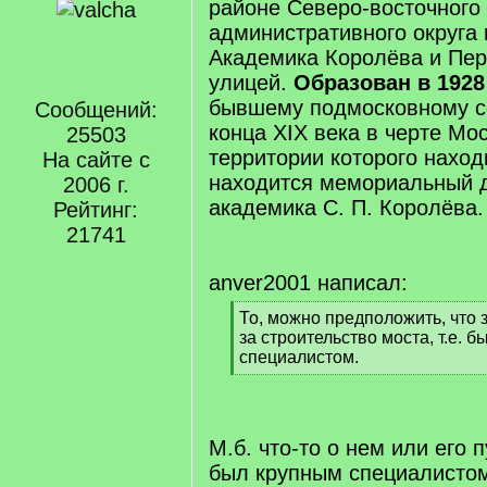
районе Северо-восточного
административного округа
Академика Королёва и Пер
улицей.
Образован в 1928
бывшему подмосковному се
Сообщений:
конца XIX века в черте Мос
25503
территории которого наход
На сайте с
находится мемориальный 
2006 г.
академика С. П. Королёва.
Рейтинг:
21741
anver2001 написал:
[
То, можно предположить, что 
q
за строительство моста, т.е. 
]
специалистом.
[
/
q
]
М.б. что-то о нем или его 
был крупным специалистом