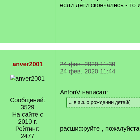
если дети скончались - то 
anver2001
24 фев. 2020 11:39
24 фев. 2020 11:44
AntonV написал:
Сообщений:
[
... в а.з. о рождении детей(
3529
q
[
]
На сайте с
/
q
2010 г.
]
расшифруйте , пожалуйста
Рейтинг:
2477