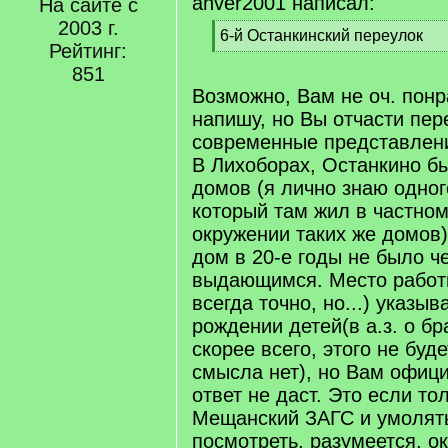
anver2001 написал:
На сайте с
2003 г.
[
6-й Останкинский переулок
Рейтинг:
q
[
]
851
/
q
Возможно, Вам не оч. понра
]
напишу, но Вы отчасти пер
современные представлени
В Лихоборах, Останкино б
домов (я лично знаю одног
который там жил в частном
окружении таких же домов)
дом в 20-е годы не было ч
выдающимся. Место работ
всегда точно, но...) указыва
рождении детей(в а.з. о бра
скорее всего, этого не буде
смысла нет), но Вам офици
ответ не даст. Это если то
Мещанский ЗАГС и умолять
посмотреть, разумеется, ок