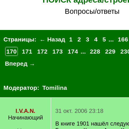
Вопросы/ответы
Страницы:
← Назад
1
2
3
4
5
...
166
170
171
172
173
174
...
228
229
23
Вперед →
Модератор:
Tomilina
I.V.A.N.
31 окт. 2006 23:18
Начинающий
В книге 1901 нашёл след