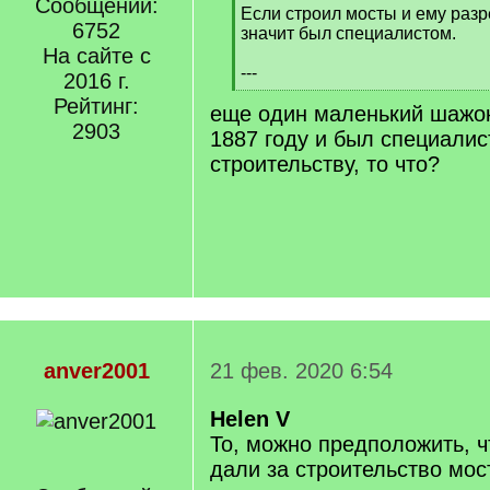
Сообщений:
[
Если строил мосты и ему раз
6752
q
значит был специалистом.
]
На сайте с
---
2016 г.
[
Рейтинг:
еще один маленький шажок
/
2903
q
1887 году и был специалис
]
строительству, то что?
anver2001
21 фев. 2020 6:54
Helen V
То, можно предположить, 
дали за строительство мост