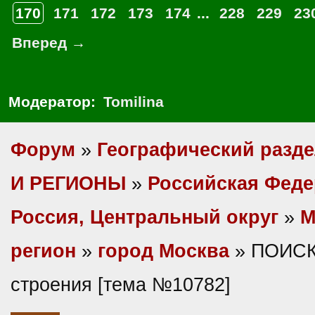
170
171
172
173
174
...
228
229
23
Вперед →
Модератор:
Tomilina
Форум
»
Географический разд
И РЕГИОНЫ
»
Российская Фед
Россия, Центральный округ
»
М
регион
»
город Москва
» ПОИСК
строения [тема №10782]