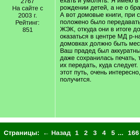
ехать и умолять. Я имею в 
2767
рождении детей, а не о бра
На сайте с
А вот домовые книги, при 
2003 г.
положено было передавать
Рейтинг:
ЖЭК, откуда они в итоге 
851
оказаться в центре МД р-н
домовках должно быть мес
Ваш прадед был аккуратны
даже сохранилась печать, 
их передать, куда следует
этот путь, очень интересно,
получится.
Страницы:
← Назад
1
2
3
4
5
...
166