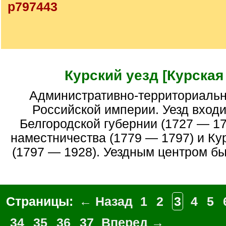
p797443
Курский уезд [Курская 
Административно-территориальная единица
Российской империи. Уезд входи
Белгородской губернии (1727 — 17
наместничества (1779 — 1797) и Ку
(1797 — 1928). Уездным центром бы
Страницы:
← Назад
1
2
3
4
5
34
35
36
37
Вперед →