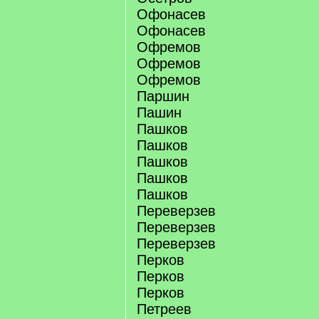
Офонасев
Офонасев
Офремов
Офремов
Офремов
Паршин
Пашин
Пашков
Пашков
Пашков
Пашков
Пашков
Переверзев
Переверзев
Переверзев
Перков
Перков
Перков
Петреев