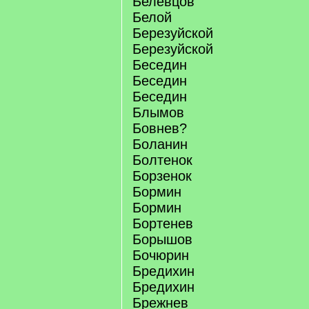
Белевцов
Белой
Березуйской
Березуйской
Беседин
Беседин
Беседин
Блымов
Бовнев?
Боланин
Болтенок
Борзенок
Бормин
Бормин
Бортенев
Борышов
Бочюрин
Бредихин
Бредихин
Брежнев