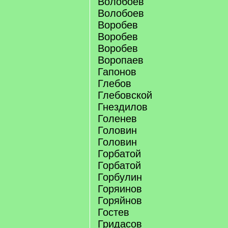
Волобоев
Волобоев
Воробев
Воробев
Воробев
Воропаев
Гапонов
Глебов
Глебовской
Гнездилов
Голенев
Головин
Головин
Горбатой
Горбатой
Горбулин
Горяинов
Горяйнов
Гостев
Гридасов