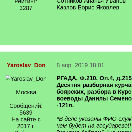
Сотников Ананья Иванов
Рейтинг:
Казлов Борис Яковлев
3287
Yaroslav_Don
8 апр. 2019 18:01
РГАДА, Ф.210, Оп.4, д.215 
Десятня разборная курча
боярских, разбора в Курс
Москва
воеводы Данилы Семено
-121л.
Сообщений:
5639
*В деле указаны ФИО служ
На сайте с
чем будет на государевой 
2017 г.