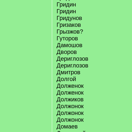
Гридин
Гридин
Гридунов
Гризаков
Грызжов?
Гуторов
Дамошов
Дворов
Дериглозов
Дериглозов
Дмитров
Долгой
Долженок
Долженок
Должиков
Должонок
Должонок
Должонок
Домаев