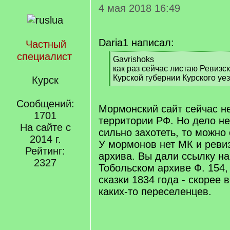
4 мая 2018 16:49
Daria1 написал:
Частный
специалист
[
Gavrishoks
q
как раз сейчас листаю Ревизск
]
Курской губернии Курского уез
Курск
[
/
Сообщений:
q
Мормонский сайт сейчас не
1701
]
территории РФ. Но дело не
На сайте с
сильно захотеть, то можно 
2014 г.
У мормонов нет МК и ревиз
Рейтинг:
архива. Вы дали ссылку на
2327
Тобольском архиве Ф. 154, 
сказки 1834 года - скорее в
каких-то переселенцев.