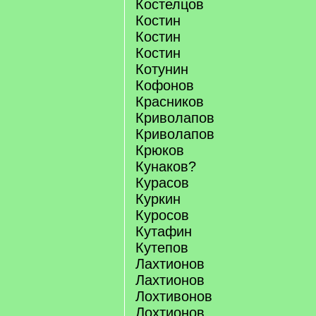
Костелцов
Костин
Костин
Костин
Котунин
Кофонов
Красников
Криволапов
Криволапов
Крюков
Кунаков?
Курасов
Куркин
Куросов
Кутафин
Кутепов
Лахтионов
Лахтионов
Лохтивонов
Лохтионов