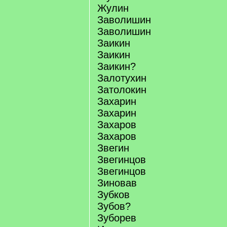
Жулин
Заволишин
Заволишин
Заикин
Заикин
Заикин?
Залотухин
Затолокин
Захарин
Захарин
Захаров
Захаров
Звегин
Звегинцов
Звегинцов
Зиновав
Зубков
Зубов?
Зуборев