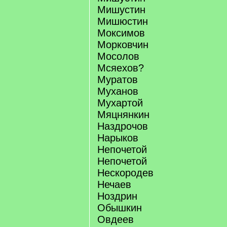
Мишустин
Мишюстин
Моксимов
Морковчин
Мосолов
Мсяехов?
Муратов
Муханов
Мухартой
Мяцнянкин
Наздрочов
Нарыков
Непочетой
Непочетой
Нескородев
Нечаев
Ноздрин
Обышкин
Овдеев