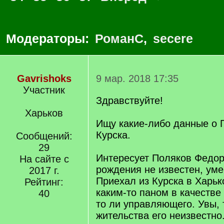
Модераторы:
РоманС
,
secere
Gavrishoks
9 мар. 2018 17:35
Участник
Здравствуйте!
Харьков
Ищу какие-либо данные о 
Курска.
Сообщений:
29
Интересует Поляков Федор
На сайте с
рождения не известен, умер
2017 г.
Приехал из Курска в Харьк
Рейтинг:
каким-то паном в качестве 
40
то ли управляющего. Увы, 
жительства его неизвестно.