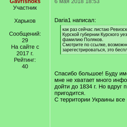
Gavrishoks
6 мая 2018 18:53
Участник
Daria1 написал:
Харьков
[
как раз сейчас листаю Ревизск
Сообщений:
q
Курской губернии Курского уе
]
29
фамилию Поляков.
Смотрите по ссылке, возможн
На сайте с
зарегестрироваться, это бесп
2017 г.
[
Рейтинг:
/
q
40
]
Спасибо большое! Буду име
мне не хватает много инфо
дойти до 1834 г. Но вдруг 
пригодится.
С территории Украины все 