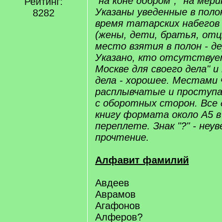
"на коне добром", "на мери
Рейтинг:
Указаны уведенные в поло
8282
время татарских набегов 
(жены, дети, братья, отц
место взятия в полон - де
Указано, кто отсутствует
Москве для своего дела" и
дела - хорошее. Местами 
расплывчатые и проступа
с оборотных сторон. Все 
книгу формата около А5 в
переплете. Знак "?" - неу
прочтение.
Алфавит фамилий
Авдеев
Аврамов
Агафонов
Алферов?