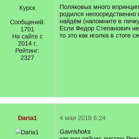
q
Поляковых много впринцип
Курск
]
родился непосредственно в
найдём (напомните в личку
Сообщений:
Если Федор Степанович не 
1701
то это как иголка в стоге с
На сайте с
2014 г.
Рейтинг:
2327
Daria1
4 мая 2018 6:24
Gavrishoks
как раз сейчас листаю Рев