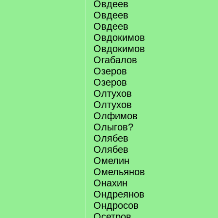
Овдеев
Овдеев
Овдеев
Овдокимов
Овдокимов
Огабалов
Озеров
Озеров
Олтухов
Олтухов
Олфимов
Олыгов?
Олябев
Олябев
Омелин
Омельянов
Онахин
Ондреянов
Ондросов
Осетров