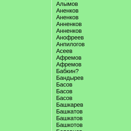
Алымов
Аненков
Аненков
Анненков
Анненков
Анофреев
Анпилогов
Асеев
Афремов
Афремов
Бабкин?
Бандырев
Басов
Басов
Басов
Башкарев
Башкатов
Башкатов
Башкотов