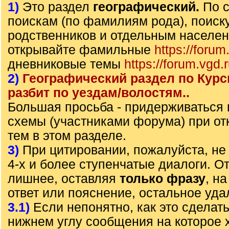
1)
Это раздел
географический.
По 
поискам (по фамилиям рода), поиск
родственников и отдельным населе
открывайте фамильные
https://forum
дневниковые темы
https://forum.vgd.
2)
Географический раздел по Курс
разбит по уездам/волостям..
Большая просьба - придерживаться
схемы (участниками форума) при от
тем в этом разделе.
3)
При цитировании, пожалуйста, не 
4-х и более ступенчатые диалоги. О
лишнее, оставляя
только фразу
, н
ответ или пояснение, остальное уда
3.1)
Если непонятно, как это сделать
нижнем углу сообщения на которое х