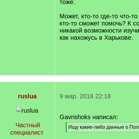
тоже.
Может, кто-то где-то что-т
кто-то сможет помочь? К с
никакой возможности изучит
как нахожусь в Харькове.
ruslua
9 мар. 2018 22:18
Gavrishoks написал:
Частный
[
Ищу какие-либо данные о Пол
специалист
q
[
]
/