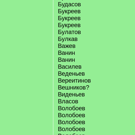
Будасов
Букреев
Букреев
Букреев
Булатов
Булкав
Важев
Ванин
Ванин
Василев
Веденьев
Вереитинов
Вешников?
Виденьев
Власов
Волобоев
Волобоев
Волобоев
Волобоев