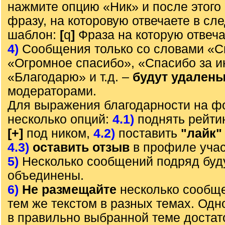
нажмите опцию «Ник» и после этого 
фразу, на которовую отвечаете в с
шаблон:
[
q
]
Фраза на которую отвеч
4)
Сообщения только со словами «С
«Огромное спасибо», «Спасибо за 
«Благодарю» и т.д. –
будут удален
модераторами.
Для выражения благодарности на ф
несколько опций:
4.1)
поднять рейти
[+]
под ником,
4.2)
поставить
"лайк"
4.3)
оставить отзыв
в профиле учас
5)
Несколько сообщений подряд буд
объединены.
6)
Не размещайте
несколько сообще
тем же текстом в разных темах. Од
в правильно выбранной теме достат