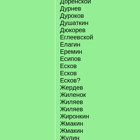
Доренской
Дурнев
Дуроков
Душаткин
Дюкорев
Еглеевской
Елагин
Еремин
Есипов
Есков
Есков
Есков?
Жердев
Жиленок
Жиляев
Жиляев
Жиронкин
Жмакин
Жмакин
Жулин