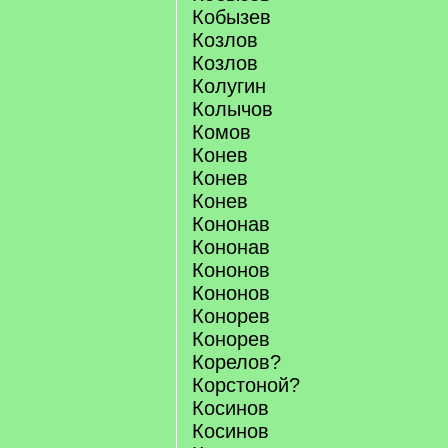
Кобызев
Козлов
Козлов
Колугин
Колычов
Комов
Конев
Конев
Конев
Кононав
Кононав
Кононов
Кононов
Конорев
Конорев
Корелов?
Корстоной?
Косинов
Косинов