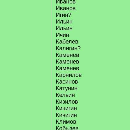
Иванов
Иванов
Игин?
Ильин
Ильин
Ичин
Кабелев
Калигин?
Каменев
Каменев
Каменев
Карнилов
Касинов
Катунин
Кельин
Кизилов
Кичигин
Кичигин
Климов
Кобызев